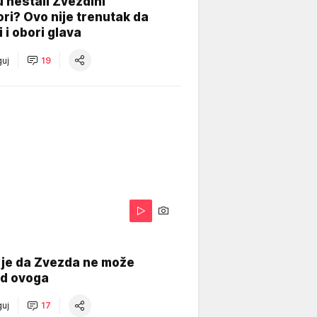
 nestali Zvezdini
ri? Ovo nije trenutak da
i i obori glava
uj
19
 je da Zvezda ne može
od ovoga
uj
17