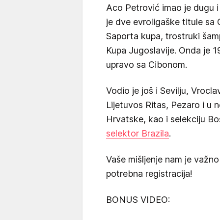
Aco Petrović imao je dugu i
je dve evroligaške titule s
Saporta kupa, trostruki šam
Kupa Jugoslavije. Onda je 1
upravo sa Cibonom.
Vodio je još i Sevilju, Vrocl
Lijetuvos Ritas, Pezaro i u 
Hrvatske, kao i selekciju B
selektor Brazila
.
Vaše mišljenje nam je važno
potrebna registracija!
BONUS VIDEO: