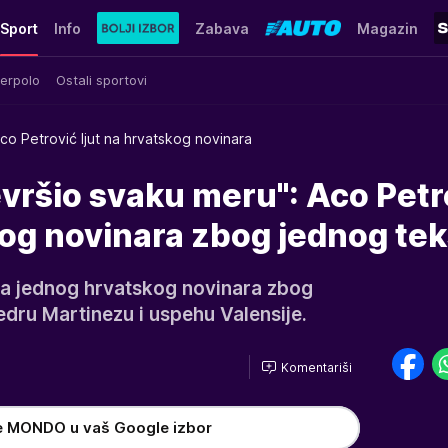
Sport
Info
Zabava
Magazin
erpolo
Ostali sportovi
co Petrović ljut na hrvatskog novinara
evršio svaku meru": Aco Petr
kog novinara zbog jednog te
 na jednog hrvatskog novinara zbog
Pedru Martinezu i uspehu Valensije.
Komentariši
e MONDO u vaš Google izbor