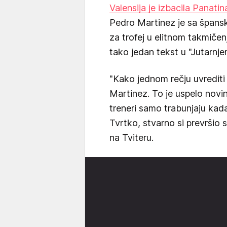
Valensija je izbacila Panatin
Pedro Martinez je sa špans
za trofej u elitnom takmičen
tako jedan tekst u "Jutarnje
"Kako jednom rečju uvrediti
Martinez. To je uspelo novin
treneri samo trabunjaju kad
Tvrtko, stvarno si prevršio
na Tviteru.