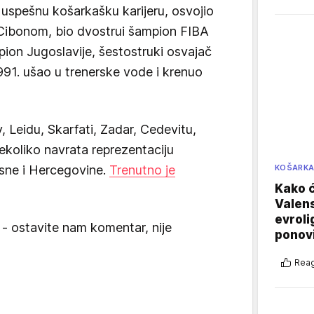
 uspešnu košarkašku karijeru, osvojio
a Cibonom, bio dvostrui šampion FIBA
pion Jugoslavije, šestostruki osvajač
991. ušao u trenerske vode i krenuo
av, Leidu, Skarfati, Zadar, Cedevitu,
nekoliko navrata reprezentaciju
osne i Hercegovine.
Trenutno je
KOŠARK
Kako ć
Valens
evroli
 - ostavite nam komentar, nije
ponovi
Reag