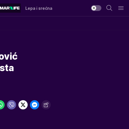
Lepa i srećna
ović
ksta