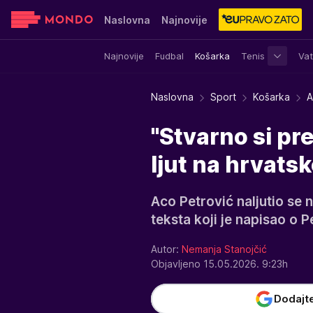
Naslovna
Najnovije
Najnovije
Fudbal
Košarka
Tenis
Vat
Sensa
Stvar ukusa
Yumama
Naslovna
Sport
Košarka
A
"Stvarno si pr
ljut na hrvats
Aco Petrović naljutio se
teksta koji je napisao o 
Autor:
Nemanja Stanojčić
Objavljeno 15.05.2026. 9:23h
Dodajt