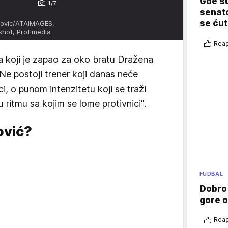
Gde su
1/7
senato
se ćut
novic/ATAIMAGES,
hot, Profimedia
Reag
ta koji je zapao za oko bratu Dražena
Ne postoji trener koji danas neće
i, o punom intenzitetu koji se traži
 ritmu sa kojim se lome protivnici".
ović?
FUDBAL
Dobro
gore 
Reag