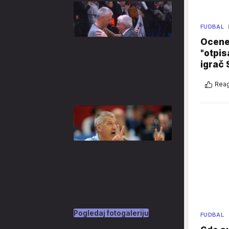
FUDBAL
Ocene 
"otpis
igrač 
Reag
Pogledaj fotogaleriju
FUDBAL