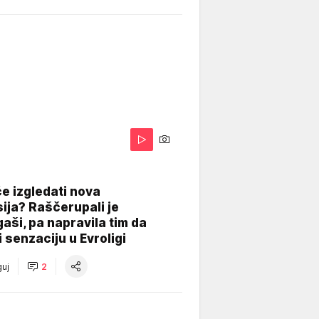
A
e izgledati nova
ija? Raščerupali je
gaši, pa napravila tim da
 senzaciju u Evroligi
uj
2