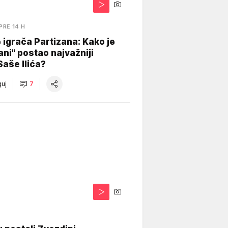
PRE 14 H
igrača Partizana: Kako je
ani" postao najvažniji
Saše Ilića?
uj
7