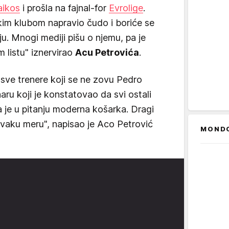
aikos
i prošla na fajnal-for
Evrolige
.
kim klubom napravio čudo i boriće se
ju. Mnogi mediji pišu o njemu, pa je
m listu" iznervirao
Acu Petrovića
.
 sve trenere koji se ne zovu Pedro
aru koji je konstatovao da svi ostali
a je u pitanju moderna košarka. Dragi
 svaku meru", napisao je Aco Petrović
MOND