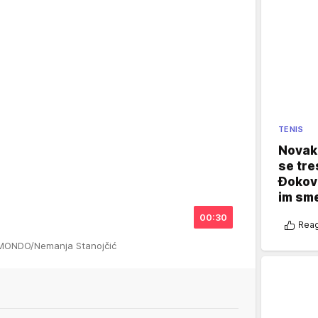
TENIS
Novak 
se tre
Đokovi
im sm
00:30
Reag
 MONDO/Nemanja Stanojčić