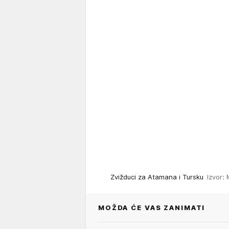
Zvižduci za Atamana i Tursku
Izvor:
MOŽDA ĆE VAS ZANIMATI