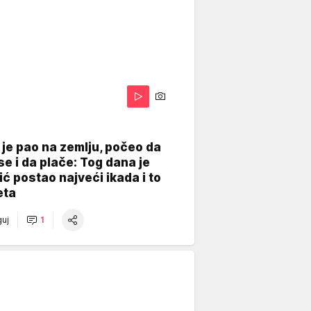
je pao na zemlju, počeo da
se i da plače: Tog dana je
ć postao najveći ikada i to
eta
uj
1