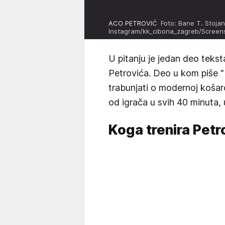
ACO PETROVIĆ
Foto: Bane T. Stoja
Instagram/kk_cibona_zagreb/Screens
U pitanju je jedan deo teks
Petrovića. Deo u kom piše "
trabunjati o modernoj košarc
od igrača u svih 40 minuta, u
Koga trenira Petr