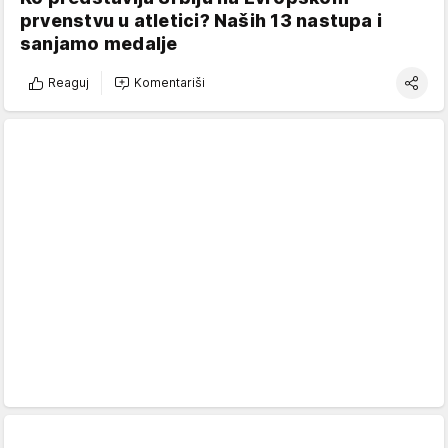
prvenstvu u atletici? Naših 13 nastupa i
sanjamo medalje
Reaguj
Komentariši