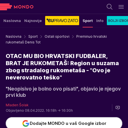
Naslovna
Najnovije
Sport
Info
Naslovna
Sport
Ostali sportovi
Preminuo hrvatski
rukometaš Denis Tot
OTAC MU BIO HRVATSKI FUDBALER,
BRAT JE RUKOMETAŠ: Region u suzama
zbog stradalog rukometaša - "Ovo je
neverovatno teško"
"Neopisivo je bolno ovo pisati", objavio je njegov
prvi klub
Mladen Šolak
Objavljeno 08.04.2022. 16:18h
→ 16:30h
Dodajte MONDO u vaš Google izbor