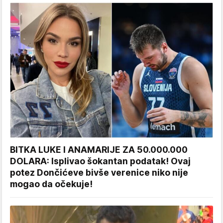
BITKA LUKE I ANAMARIJE ZA 50.000.000
DOLARA: Isplivao šokantan podatak! Ovaj
potez Dončićeve bivše verenice niko nije
mogao da očekuje!