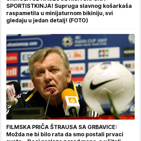
SPORTISTKINJA! Supruga slavnog košarkaša
raspametila u minijaturnom bikiniju, svi
gledaju u jedan detalj! (FOTO)
FILMSKA PRIČA ŠTRAUSA SA GRBAVICE:
Možda ne bi bilo rata da smo postali prvaci