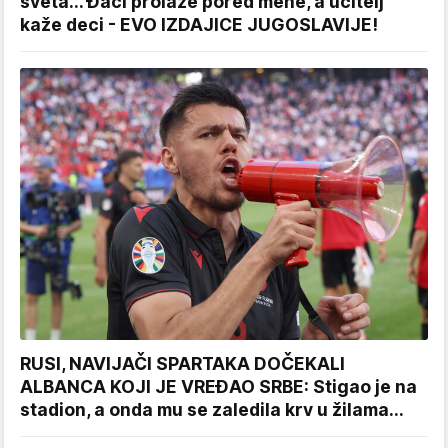
sveta... Đaci prolaze pored mene, a učitelj
kaže deci - EVO IZDAJICE JUGOSLAVIJE!
RUSI, NAVIJAČI SPARTAKA DOČEKALI
ALBANCA KOJI JE VREĐAO SRBE: Stigao je na
stadion, a onda mu se zaledila krv u žilama...