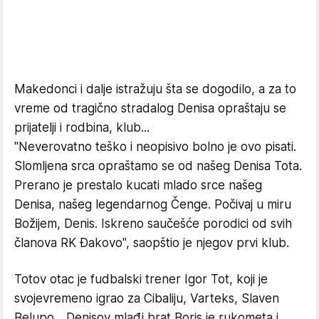
Makedonci i dalje istražuju šta se dogodilo, a za to
vreme od tragično stradalog Denisa opraštaju se
prijatelji i rodbina, klub...
"Neverovatno teško i neopisivo bolno je ovo pisati.
Slomljena srca opraštamo se od našeg Denisa Tota.
Prerano je prestalo kucati mlado srce našeg
Denisa, našeg legendarnog Čenge. Počivaj u miru
Božijem, Denis. Iskreno saučešće porodici od svih
članova RK Đakovo", saopštio je njegov prvi klub.
Totov otac je fudbalski trener Igor Tot, koji je
svojevremeno igrao za Cibaliju, Varteks, Slaven
Belupo... Denisov mlađi brat Boris je rukometa i