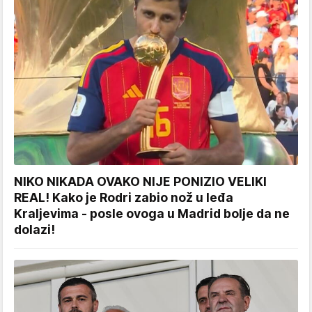
NIKO NIKADA OVAKO NIJE PONIZIO VELIKI
REAL! Kako je Rodri zabio nož u leđa
Kraljevima - posle ovoga u Madrid bolje da ne
dolazi!