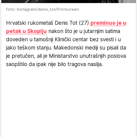
Foto: Instagram/denis_tot/Printscreen
Hrvatski rukometaš Denis Tot (27)
preminuo je u
petak u Skoplju
nakon što je u jutarnjim satima
doveden u tamošnji Klinički centar bez svesti i u
jako teškom stanju. Makedonski mediji su pisali da
je pretučen, ali je Ministarstvo unutrašnjih poslova
saopštilo da ipak nije bilo tragova nasilja.