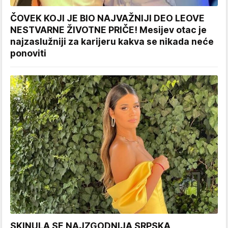
ČOVEK KOJI JE BIO NAJVAŽNIJI DEO LEOVE
NESTVARNE ŽIVOTNE PRIČE! Mesijev otac je
najzaslužniji za karijeru kakva se nikada neće
ponoviti
SKINULA SE NAJZGODNIJA SRPSKA