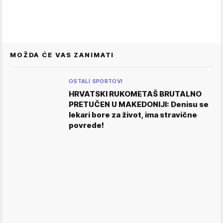
MOŽDA ĆE VAS ZANIMATI
OSTALI SPORTOVI
HRVATSKI RUKOMETAŠ BRUTALNO
PRETUČEN U MAKEDONIJI: Denisu se
lekari bore za život, ima stravične
povrede!