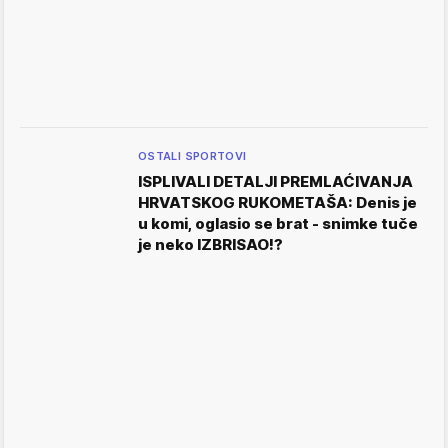
OSTALI SPORTOVI
ISPLIVALI DETALJI PREMLAĆIVANJA
HRVATSKOG RUKOMETAŠA: Denis je
u komi, oglasio se brat - snimke tuče
je neko IZBRISAO!?