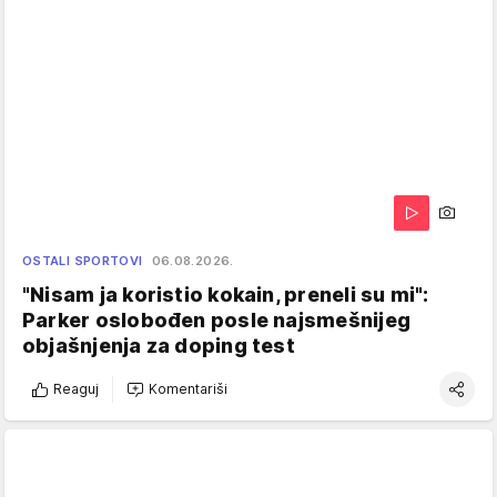
OSTALI SPORTOVI
06.08.2026.
"Nisam ja koristio kokain, preneli su mi":
Parker oslobođen posle najsmešnijeg
objašnjenja za doping test
Reaguj
Komentariši