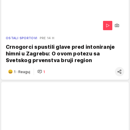
OSTALI SPORTOVI
PRE 14 H
Crnogorci spustili glave pred intoniranje
himni u Zagrebu: O ovom potezu sa
Svetskog prvenstva bruji region
1
·
Reaguj
1