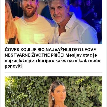
ČOVEK KOJI JE BIO NAJVAŽNIJI DEO LEOVE
NESTVARNE ŽIVOTNE PRIČE! Mesijev otac je
najzaslužniji za karijeru kakva se nikada neće
ponoviti