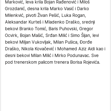
Marković, leva krila Bojan Rađenović i Miloš
Grozdanić, desna krila Marko Vasić i Darko
Milenkvić, pivoti Živan Pešić, Luka Rogan,
Aleksandar Kurteš i Mladenko Draško, srednji
bekovi Branko Tomić, Baris Puhovski, Gregor
Ocvirk, Bojan Mašić, Srđan Milić i Simo Šijan, levi
bekovi Miljan Vukovljak, Milan Pušica, Đorđe
Draško, Nikola Kovačević i Mohamed Aziz Aidi kao i
desni bekovi Milan Milić i Mirko Podunavac. Sve
pod trenerskom palicom trenera Borisa Rojevića.