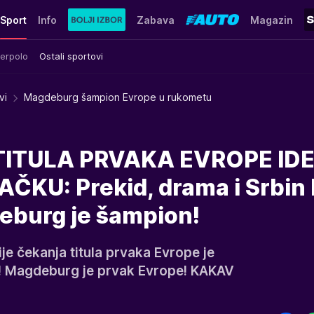
Sport
Info
Zabava
Magazin
erpolo
Ostali sportovi
vi
Magdeburg šampion Evrope u rukometu
TITULA PRVAKA EVROPE IDE
KU: Prekid, drama i Srbin
deburg je šampion!
e čekanja titula prvaka Evrope je
u! Magdeburg je prvak Evrope! KAKAV