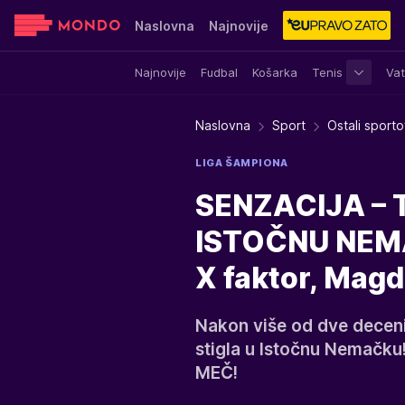
Naslovna
Najnovije
Najnovije
Fudbal
Košarka
Tenis
Vat
Sensa
Stvar ukusa
Yumama
Naslovna
Sport
Ostali sporto
LIGA ŠAMPIONA
SENZACIJA – 
ISTOČNU NEMAČ
X faktor, Mag
Nakon više od dve decenij
stigla u Istočnu Nemačk
MEČ!