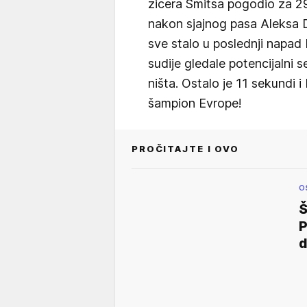
zicera Smitsa pogodio za 29:
nakon sjajnog pasa Aleksa D
sve stalo u poslednji napad 
sudije gledale potencijalni 
ništa. Ostalo je 11 sekundi 
šampion Evrope!
PROČITAJTE I OVO
O
Š
P
d