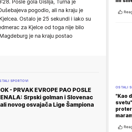
im sm
28. Posle gola Gislija, Turna je
ušebajeva pogodio, ali na kraju je
Reag
Kjelcea. Ostalo je 25 sekundi i iako su
sedmerac za Kjelce od toga nije bilo
i Magdeburg je na kraju postao
STALI SPORTOVI
OSTALI 
OK - PRVAK EVROPE PAO POSLE
"Kao d
ENALA: Srpski golman i Slovenac
svetu"
ali novog osvajača Lige Šampiona
proter
maram
Reag