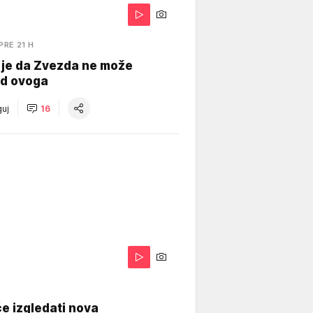
PRE 21 H
 je da Zvezda ne može
od ovoga
uj
16
A
e izgledati nova