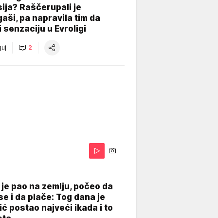
ija? Raščerupali je
gaši, pa napravila tim da
 senzaciju u Evroligi
uj
2
je pao na zemlju, počeo da
se i da plače: Tog dana je
ć postao najveći ikada i to