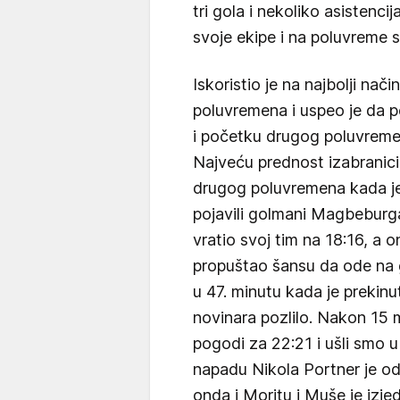
tri gola i nekoliko asistenc
svoje ekipe i na poluvreme s
Iskoristio je na najbolji nač
poluvremena i uspeo je da 
i početku drugog poluvremen
Najveću prednost izabranic
drugog poluvremena kada je 
pojavili golmani Magbeburga.
vratio svoj tim na 18:16, a
propuštao šansu da ode na 
u 47. minutu kada je prekin
novinara pozlilo. Nakon 15
pogodi za 22:21 i ušli smo
napadu Nikola Portner je od
onda i Moritu i Muše je izje