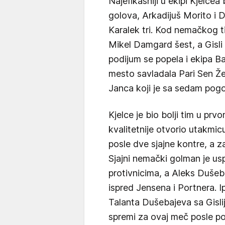
Najefikasniji u ekipi Kjelce
golova, Arkadijuš Morito i D
Karalek tri. Kod nemačkog t
Mikel Damgard šest, a Gisli 
podijum se popela i ekipa B
mesto savladala Pari Sen Že
Janca koji je sa sedam pogo
Kjelce je bio bolji tim u p
kvalitetnije otvorio utakmi
posle dve sjajne kontre, a z
Sjajni nemački golman je us
protivnicima, a Aleks Dušebaj
ispred Jensena i Portnera. I
Talanta Dušebajeva sa Gisli
spremi za ovaj meč posle po