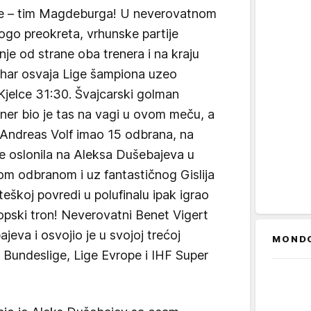
e – tim Magdeburga! U neverovatnom
go preokreta, vrhunske partije
nje od strane oba trenera i na kraju
ehar osvaja Lige šampiona uzeo
Kjelce 31:30. Švajcarski golman
ner bio je tas na vagi u ovom meču, a
 Andreas Volf imao 15 odbrana, na
še oslonila na Aleksa Dušebajeva u
m odbranom i uz fantastičnog Gislija
 teškoj povredi u polufinalu ipak igrao
vropski tron! Neverovatni Benet Vigert
eva i osvojio je u svojoj trećoj
MOND
d Bundeslige, Lige Evrope i IHF Super