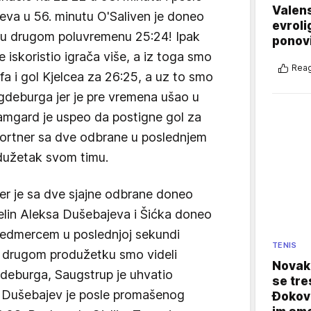
Valens
eva u 56. minutu O'Saliven je doneo
evroli
u drugom poluvremenu 25:24! Ipak
ponovi
je iskoristio igrača više, a iz toga smo
Reag
fa i gol Kjelcea za 26:25, a uz to smo
gdeburga jer je pre vremena ušao u
Damgard je uspeo da postigne gol za
 Portner sa dve odbrane u poslednjem
dužetak svom timu.
er je sa dve sjajne odbrane doneo
elin Aleksa Dušebajeva i Šićka doneo
e sedmercem u poslednjoj sekundi
TENIS
 drugom produžetku smo videli
Novak 
deburga, Saugstrup je uhvatio
se tre
ni Dušebajev je posle promašenog
Đokovi