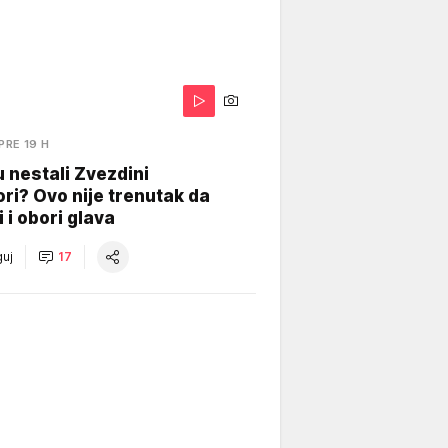
PRE 19 H
 nestali Zvezdini
ri? Ovo nije trenutak da
i i obori glava
uj
17