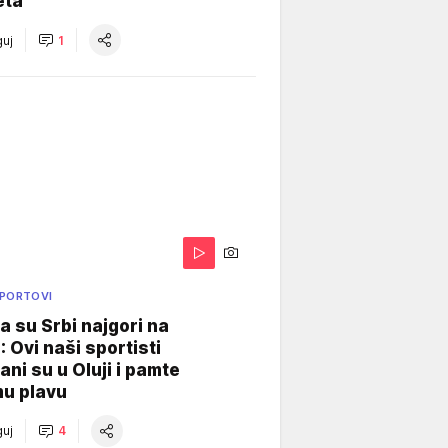
eta
uj
1
SPORTOVI
a su Srbi najgori na
: Ovi naši sportisti
ani su u Oluji i pamte
u plavu
uj
4