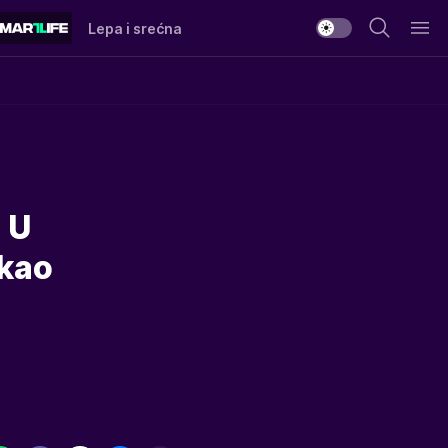
Lepa i srećna
 U
 kao