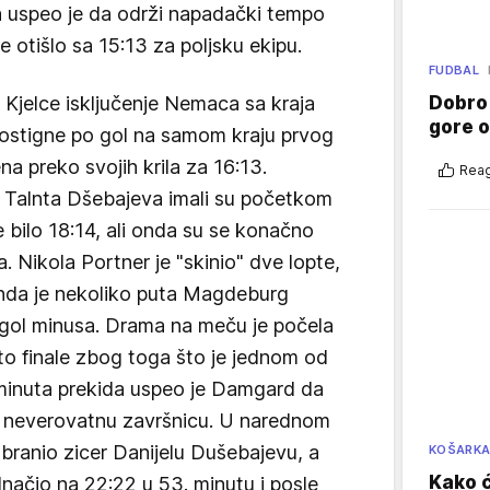
ija uspeo je da održi napadački tempo
e otišlo sa 15:13 za poljsku ekipu.
FUDBAL
in Kjelce isključenje Nemaca sa kraja
Dobro
gore 
postigne po gol na samom kraju prvog
a preko svojih krila za 16:13.
Reag
i Talnta Dšebajeva imali su početkom
bilo 18:14, ali onda su se konačno
 Nikola Portner je "skinio" dve lopte,
 onda je nekoliko puta Magdeburg
gol minusa. Drama na meču je počela
uto finale zbog toga što je jednom od
 minuta prekida uspeo je Damgard da
 u neverovatnu završnicu. U narednom
branio zicer Danijelu Dušebajevu, a
KOŠARK
Kako ć
dnačio na 22:22 u 53. minutu i posle