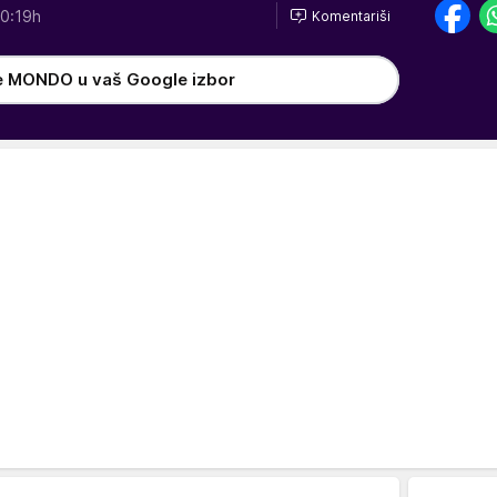
0:19h
Komentariši
e MONDO u vaš Google izbor