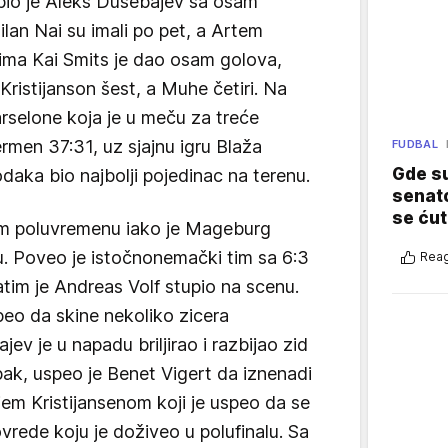
a bio je Aleks Dušebajev sa osam
ilan Nai su imali po pet, a Artem
ima Kai Smits je dao osam golova,
Kristijanson šest, a Muhe četiri. Na
arselone koja je u meču za treće
rmen 37:31, uz sjajnu igru Blaža
FUDBAL
Gde su
daka bio najbolji pojedinac na terenu.
senato
se ćut
rvom poluvremenu iako je Mageburg
cu. Poveo je istočnonemački tim sa 6:3
Reag
atim je Andreas Volf stupio na scenu.
peo da skine nekoliko zicera
ev je u napadu briljirao i razbijao zid
pak, uspeo je Benet Vigert da iznenadi
jem Kristijansenom koji je uspeo da se
vrede koju je doživeo u polufinalu. Sa