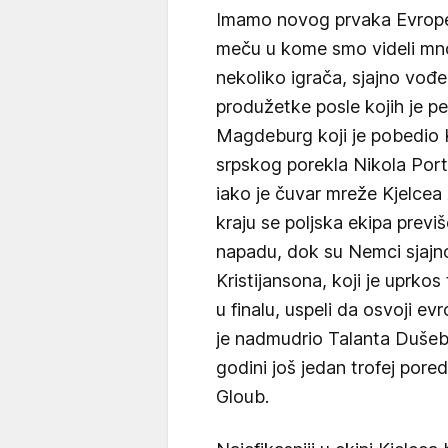
Imamo novog prvaka Evrop
meču u kome smo videli mno
nekoliko igrača, sjajno vođe
produžetke posle kojih je p
Magdeburg koji je pobedio 
srpskog porekla Nikola Port
iako je čuvar mreže Kjelcea
kraju se poljska ekipa previ
napadu, dok su Nemci sjajno
Kristijansona, koji je uprkos
u finalu, uspeli da osvoji e
je nadmudrio Talanta Dušebaj
godini još jedan trofej pore
Gloub.