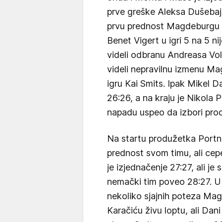
prve greške Aleksa Dušebaj
prvu prednost Magdeburgu 
Benet Vigert u igri 5 na 5 ni
videli odbranu Andreasa Vol
videli nepravilnu izmenu Ma
igru Kai Smits. Ipak Mikel 
26:26, a na kraju je Nikola
napadu uspeo da izbori pro
Na startu produžetka Portn
prednost svom timu, ali cep
je izjednačenje 27:27, ali j
nemački tim poveo 28:27. U
nekoliko sjajnih poteza Mag
Karačiću živu loptu, ali Da