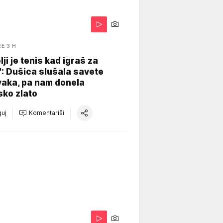
RE 3 H
lji je tenis kad igraš za
": Dušica slušala savete
vaka, pa nam donela
sko zlato
uj
Komentariši