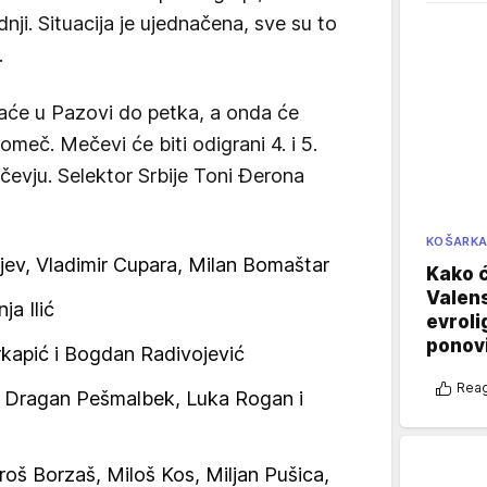
i. Situacija je ujednačena, sve su to
.
iraće u Pazovi do petka, a onda će
omeč. Mečevi će biti odigrani 4. i 5.
evju. Selektor Srbije Toni Đerona
KOŠARK
jev, Vladimir Cupara, Milan Bomaštar
Kako ć
Valens
ja Ilić
evroli
ponovi
rkapić i Bogdan Radivojević
Reag
ć, Dragan Pešmalbek, Luka Rogan i
roš Borzaš, Miloš Kos, Miljan Pušica,