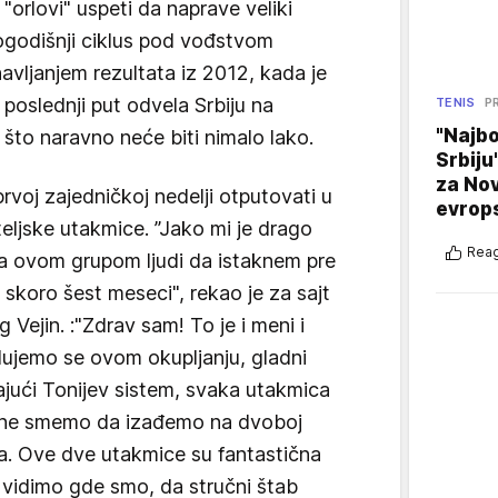
"orlovi" uspeti da naprave veliki
ogodišnji ciklus pod vođstvom
avljanjem rezultata iz 2012, kada je
poslednji put odvela Srbiju na
TENIS
P
"Najbo
 što naravno neće biti nimalo lako.
Srbiju
za No
prvoj zajedničkoj nedelji otputovati u
evrop
ateljske utakmice. ”Jako mi je drago
Reag
 ovom grupom ljudi da istaknem pre
 skoro šest meseci", rekao je za sajt
ejin. :"Zdrav sam! To je i meni i
adujemo se ovom okupljanju, gladni
jući Tonijev sistem, svaka utakmica
 i ne smemo da izađemo na dvoboj
pa. Ove dve utakmice su fantastična
 vidimo gde smo, da stručni štab