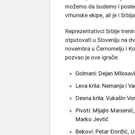
možemo da budemo i poslednj
vrhunske ekipe, ali je i Srbija
Reprezentativci Srbije tren
otputovati u Sloveniju na dv
novembra u Černomelju i Koč
pozvao je ove igrače:
Golmani: Dejan Milosavl
Leva krila: Nemanja i Van
Desna krila: Vukašin Vo
Pivoti: Mijajlo Marseni
Marko Jevtić
Bekovi: Petar Đorđić, U