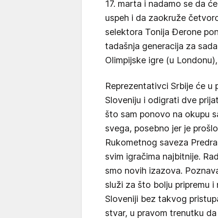
17. marta i nadamo se da će 
uspeh i da zaokruže četvor
selektora Tonija Đerone pon
tadašnja generacija za sada 
Olimpijske igre (u Londonu),
Reprezentativci Srbije će u 
Sloveniju i odigrati dve prij
što sam ponovo na okupu sa
svega, posebno jer je prošlo
Rukometnog saveza Predrag V
svim igračima najbitnije. R
smo novih izazova. Poznava
služi za što bolju pripremu
Sloveniji bez takvog pristu
stvar, u pravom trenutku da