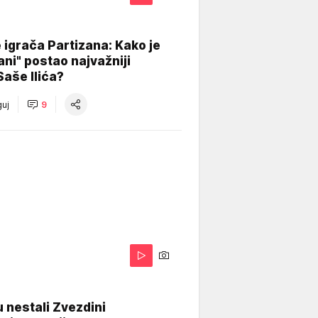
igrača Partizana: Kako je
ani" postao najvažniji
Saše Ilića?
uj
9
 nestali Zvezdini