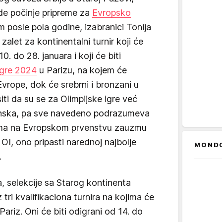
gde počinje pripreme za
Evropsko
m posle pola godine, izabranici Tonija
zalet za kontinentalni turnir koji će
. do 28. januara i koji će biti
igre 2024
u Parizu, na kojem će
rope, dok će srebrni i bronzani u
siti da su se za Olimpijske igre već
Danska, pa sve navedeno podrazumeva
tima na Evropskom prvenstvu zauzmu
OI, ono pripasti narednoj najbolje
MOND
.
 selekcije sa Starog kontinenta
tri kvalifikaciona turnira na kojima će
Pariz. Oni će biti odigrani od 14. do