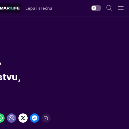
Lepa i srećna
?
stvu,