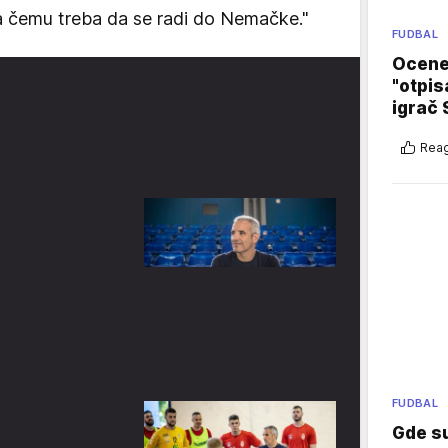
a čemu treba da se radi do Nemačke."
FUDBAL
Ocene 
"otpis
igrač 
Reag
FUDBAL
Gde su