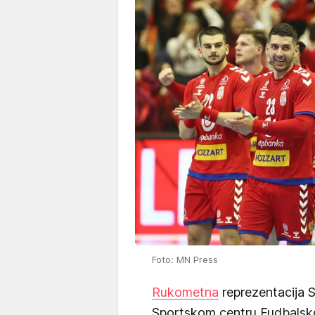
Foto: MN Press
Rukometna
reprezentacija S
Sportskom centru Fudbalsko