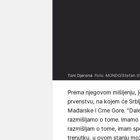
Toni Djerona
Foto: MONDO/Stefan St
Prema njegovom mišljenju, j
prvenstvu, na kojem će Srbija
Mađarske i Crne Gore. "Dale
razmišljamo o tome. Imamo
razmišljam o tome, imam sp
trenutku, u ovom stanju mož