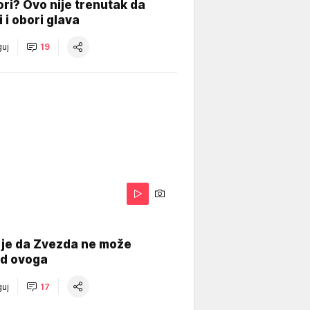
ri? Ovo nije trenutak da
i i obori glava
uj
19
 je da Zvezda ne može
od ovoga
uj
17