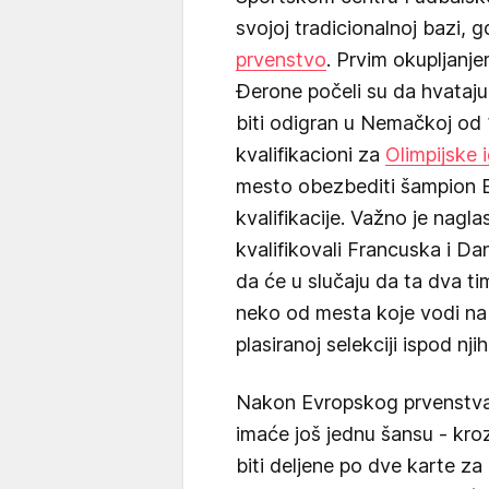
svojoj tradicionalnoj bazi, 
prvenstvo
. Prvim okupljanje
Đerone počeli su da hvataju 
biti odigran u Nemačkoj od 10
kvalifikacioni za
Olimpijske 
mesto obezbediti šampion Ev
kvalifikacije. Važno je nagla
kvalifikovali Francuska i 
da će u slučaju da ta dva 
neko od mesta koje vodi na 
plasiranoj selekciji ispod njih
Nakon Evropskog prvenstva,
imaće još jednu šansu - kroz 
biti deljene po dve karte za 