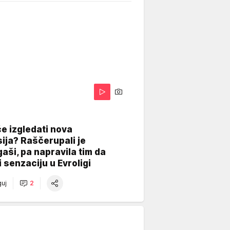
A
e izgledati nova
ija? Raščerupali je
gaši, pa napravila tim da
 senzaciju u Evroligi
uj
2