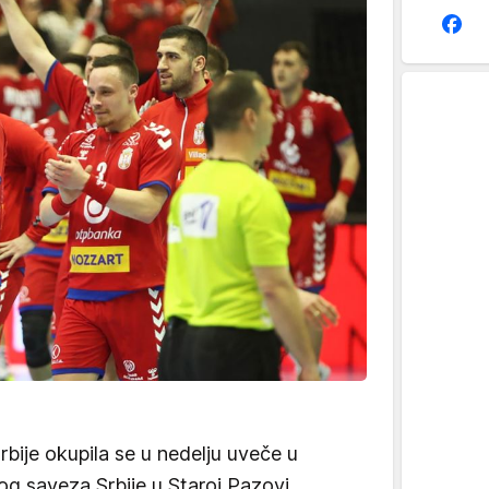
rbije okupila se u nedelju uveče u
g saveza Srbije u Staroj Pazovi,