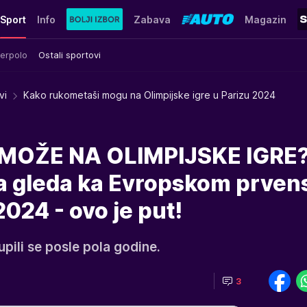
Sport
Info
Zabava
Magazin
erpolo
Ostali sportovi
vi
Kako rukometaši mogu na Olimpijske igre u Parizu 2024
MOŽE NA OLIMPIJSKE IGRE
a gleda ka Evropskom prven
2024 - ovo je put!
upili se posle pola godine.
3