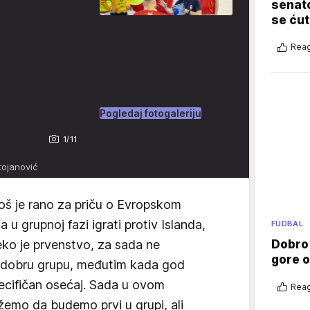
senato
se ćut
Reag
Pogledaj fotogaleriju
1/11
ojanović
oš je rano za priču o Evropskom
 u grupnoj fazi igrati protiv Islanda,
FUDBAL
ko je prvenstvo, za sada ne
Dobro
gore 
 dobru grupu, međutim kada god
ecifičan osećaj. Sada u ovom
Reag
emo da budemo prvi u grupi, ali