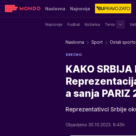
Naslovna
Najnovije
Najnovije
Fudbal
Košarka
Tenis
Vat
Sensa
Stvar ukusa
Yumama
Naslovna
Sport
Ostali sporto
SREĆNO
KAKO SRBIJA 
Reprezentacij
a sanja PARIZ 
Reprezentativci Srbije ok
Objavljeno 30.10.2023. 6:45h