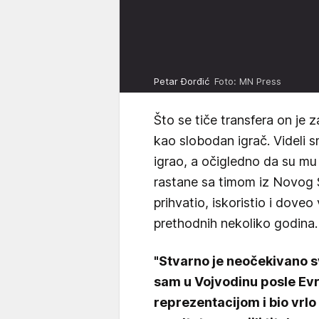
Petar Đorđić
Foto: MN Press
Što se tiče transfera on je 
kao slobodan igrač. Videli 
igrao, a očigledno da su mu a
rastane sa timom iz Novog 
prihvatio, iskoristio i dove
prethodnih nekoliko godina.
"Stvarno je neočekivano s
sam u Vojvodinu posle Ev
reprezentacijom i bio vrlo