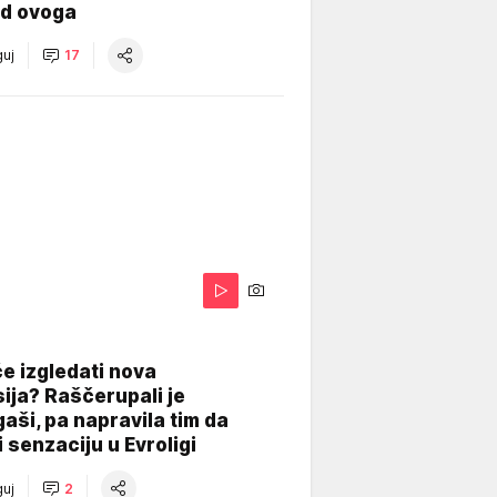
od ovoga
uj
17
A
e izgledati nova
ija? Raščerupali je
gaši, pa napravila tim da
 senzaciju u Evroligi
uj
2