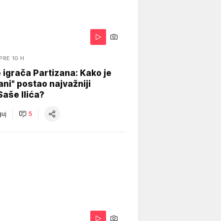
PRE 10 H
igrača Partizana: Kako je
ani" postao najvažniji
Saše Ilića?
uj
5