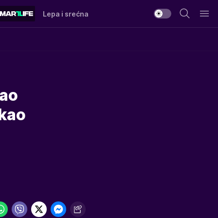
Lepa i srećna
vao
ukao