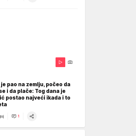
je pao na zemlju, počeo da
se i da plače: Tog dana je
ć postao najveći ikada i to
eta
uj
1