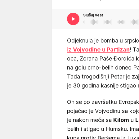
Slušaj vest
Odjeknula je bomba u srp
iz
Vojvodine
u
Partizan
! T
oca, Zorana Paše Đorđića ko
na golu crno-belih doneo Par
Tada trogodišnji Petar je za
je 30 godina kasnije stigao
On se po završetku Evropsko
pojačao je Vojvodinu sa kojo
je nakon meča sa
Kilom
u
L
belih i stigao u Humsku. I
kupa protiv Beršema iz Luks