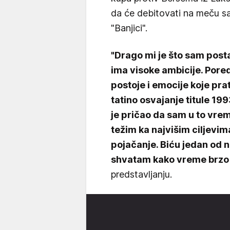
da će debitovati na meču s
"Banjici".
"Drago mi je što sam postao
ima visoke ambicije. Pore
postoje i emocije koje pr
tatino osvajanje titule 199
je pričao da sam u to vre
težim ka najvišim ciljevim
pojačanje. Biću jedan od na
shvatam kako vreme brzo 
predstavljanju.