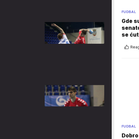
FUDBAL
Gde su
senato
se ćut
Reag
FUDBAL
Dobro