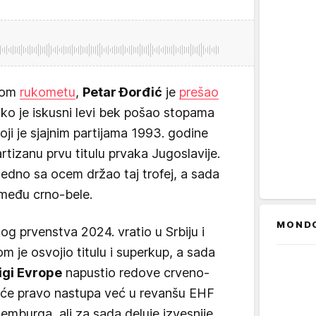
skom
rukometu
,
Petar Đorđić
je
prešao
ako je iskusni levi bek pošao stopama
ji je sjajnim partijama 1993. godine
tizanu prvu titulu prvaka Jugoslavije.
jedno sa ocem držao taj trofej, a sada
 među crno-bele.
MOND
g prvenstva 2024. vratio u Srbiju i
m je osvojio titulu i superkup, a sada
igi Evrope
napustio redove crveno-
maće pravo nastupa već u revanšu EHF
emburga, ali za sada deluje izvesnije