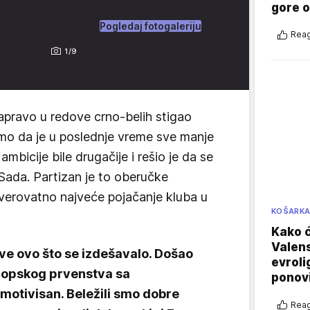
gore 
Pogledaj fotogaleriju
Reag
1/9
zapravo u redove crno-belih stigao
smo da je u poslednje vreme sve manje
mbicije bile drugačije i rešio je da se
Sada. Partizan je to oberučke
o verovatno najveće pojačanje kluba u
KOŠARK
Kako ć
Valens
ve ovo što se izdešavalo. Došao
evroli
ropskog prvenstva sa
ponovi
 motivisan. Beležili smo dobre
Reag