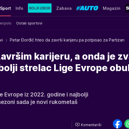
Sport
Info
Zabava
Magazin
erpolo
Ostali sportovi
vi
Petar Đorđić hteo da završi karijeru pa potpisao za Partizan
avršim karijeru, a onda je z
jbolji strelac Lige Evrope ob
e Evrope iz 2022. godine i najbolji
sezoni sada je novi rukometaš
Komentariši