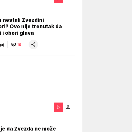
 nestali Zvezdini
ri? Ovo nije trenutak da
i i obori glava
uj
19
 je da Zvezda ne može