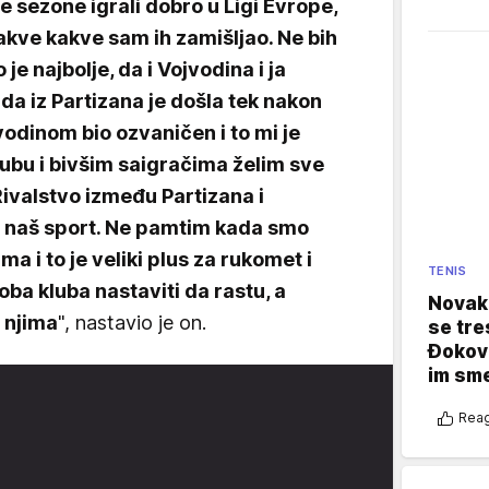
ove sezone igrali dobro u Ligi Evrope,
nakve kakve sam ih zamišljao. Ne bih
je najbolje, da i Vojvodina i ja
a iz Partizana je došla tek nakon
vodinom bio ozvaničen i to mi je
klubu i bivšim saigračima želim sve
 Rivalstvo između Partizana i
a naš sport. Ne pamtim kada smo
ma i to je veliki plus za rukomet i
TENIS
ba kluba nastaviti da rastu, a
Novak 
 njima
", nastavio je on.
se tre
Đokovi
im sm
Reag