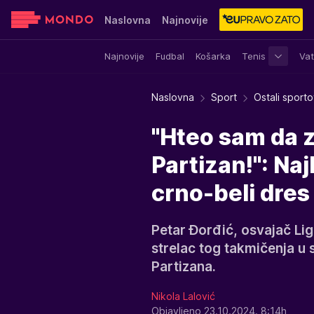
Naslovna
Najnovije
Najnovije
Fudbal
Košarka
Tenis
Vat
Sensa
Stvar ukusa
Yumama
Naslovna
Sport
Ostali sporto
"Hteo sam da z
Partizan!": Na
crno-beli dres
Petar Đorđić, osvajač Lig
strelac tog takmičenja u 
Partizana.
Nikola Lalović
Objavljeno 23.10.2024. 8:14h