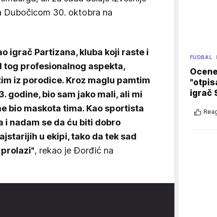
a Dubočicom 30. oktobra na
 igrač Partizana, kluba koji raste i
FUDBAL
d tog profesionalnog aspekta,
Ocene 
atim iz porodice. Kroz maglu pamtim
"otpis
igrač 
3. godine, bio sam jako mali, ali mi
me bio maskota tima. Kao sportista
Reag
a i nadam se da ću biti dobro
jstarijih u ekipi, tako da tek sad
prolazi"
, rekao je Đorđić na