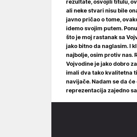
rezultate, osvojili titulu, 
ali neke stvari nisu bile o
javno pričao o tome, ovako 
idemo svojim putem. Ponud
što je moj rastanak sa Voj
jako bitno da naglasim. I 
najbolje, osim protiv nas.
Vojvodine je jako dobro z
imali dva tako kvalitetna ti
navijače. Nadam se da će o
reprezentacija zajedno sa