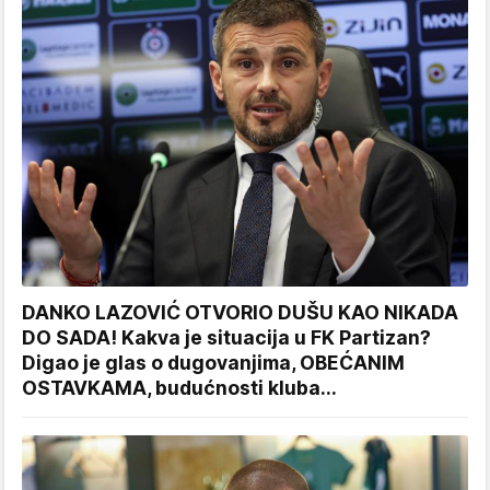
DANKO LAZOVIĆ OTVORIO DUŠU KAO NIKADA
DO SADA! Kakva je situacija u FK Partizan?
Digao je glas o dugovanjima, OBEĆANIM
OSTAVKAMA, budućnosti kluba...