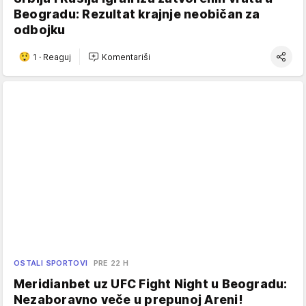
Beogradu: Rezultat krajnje neobičan za
odbojku
1
·
Reaguj
Komentariši
OSTALI SPORTOVI
PRE 22 H
Meridianbet uz UFC Fight Night u Beogradu:
Nezaboravno veče u prepunoj Areni!