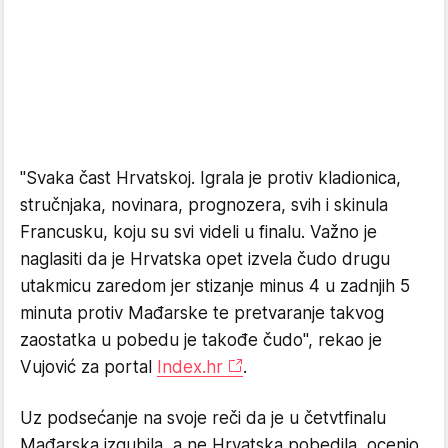
"Svaka čast Hrvatskoj. Igrala je protiv kladionica,
stručnjaka, novinara, prognozera, svih i skinula
Francusku, koju su svi videli u finalu. Važno je
naglasiti da je Hrvatska opet izvela čudo drugu
utakmicu zaredom jer stizanje minus 4 u zadnjih 5
minuta protiv Mađarske te pretvaranje takvog
zaostatka u pobedu je takođe čudo", rekao je
Vujović za portal
Index.hr
.
Uz podsećanje na svoje reči da je u četvtfinalu
Mađarska izgubila, a ne Hrvatska pobedila, ocenio