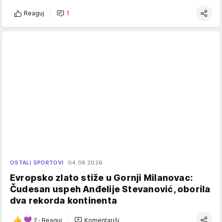
Reaguj
1
OSTALI SPORTOVI
04.08.2026.
Evropsko zlato stiže u Gornji Milanovac:
Čudesan uspeh Anđelije Stevanović, oborila
dva rekorda kontinenta
2
·
Reaguj
Komentariši