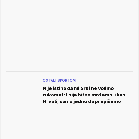
OSTALI SPORTOVI
Nije istina da mi Srbi ne volimo
rukomet: I nije bitno možemo li kao
Hrvati, samo jedno da prepišemo