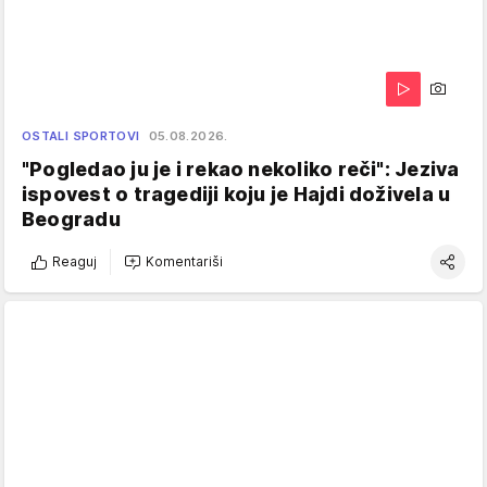
OSTALI SPORTOVI
05.08.2026.
"Pogledao ju je i rekao nekoliko reči": Jeziva
ispovest o tragediji koju je Hajdi doživela u
Beogradu
Reaguj
Komentariši