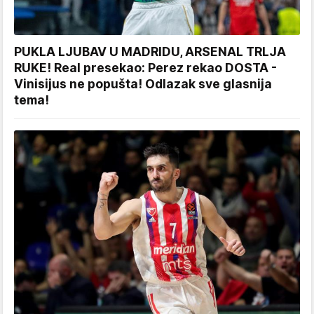
PUKLA LJUBAV U MADRIDU, ARSENAL TRLJA
RUKE! Real presekao: Perez rekao DOSTA -
Vinisijus ne popušta! Odlazak sve glasnija
tema!