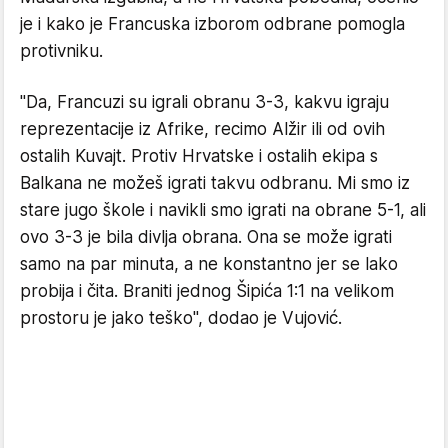
je i kako je Francuska izborom odbrane pomogla
protivniku.
"Da, Francuzi su igrali obranu 3-3, kakvu igraju
reprezentacije iz Afrike, recimo Alžir ili od ovih
ostalih Kuvajt. Protiv Hrvatske i ostalih ekipa s
Balkana ne možeš igrati takvu odbranu. Mi smo iz
stare jugo škole i navikli smo igrati na obrane 5-1, ali
ovo 3-3 je bila divlja obrana. Ona se može igrati
samo na par minuta, a ne konstantno jer se lako
probija i čita. Braniti jednog Šipića 1:1 na velikom
prostoru je jako teško", dodao je Vujović.