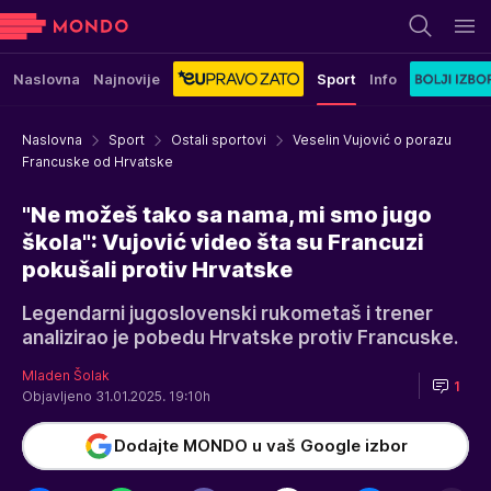
Naslovna
Najnovije
Sport
Info
Naslovna
Sport
Ostali sportovi
Veselin Vujović o porazu
Francuske od Hrvatske
"Ne možeš tako sa nama, mi smo jugo
škola": Vujović video šta su Francuzi
pokušali protiv Hrvatske
Legendarni jugoslovenski rukometaš i trener
analizirao je pobedu Hrvatske protiv Francuske.
Mladen Šolak
1
Objavljeno 31.01.2025. 19:10h
Dodajte MONDO u vaš Google izbor