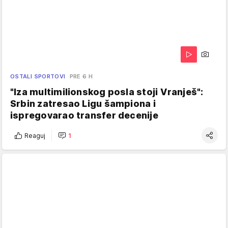
OSTALI SPORTOVI
PRE 6 H
"Iza multimilionskog posla stoji Vranješ":
Srbin zatresao Ligu šampiona i
ispregovarao transfer decenije
Reaguj
1