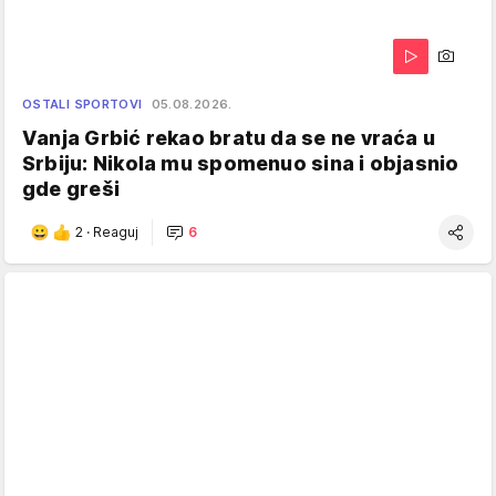
OSTALI SPORTOVI
05.08.2026.
Vanja Grbić rekao bratu da se ne vraća u
Srbiju: Nikola mu spomenuo sina i objasnio
gde greši
2
·
Reaguj
6