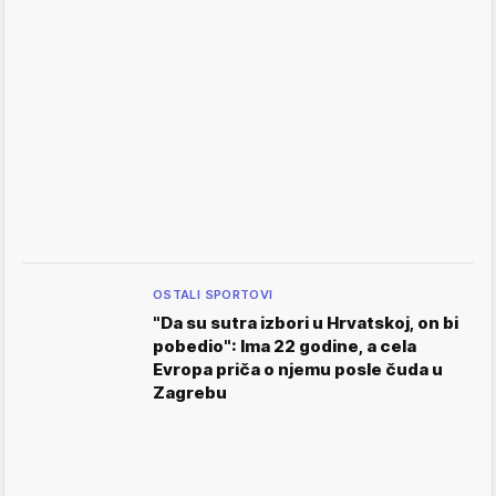
OSTALI SPORTOVI
"Da su sutra izbori u Hrvatskoj, on bi
pobedio": Ima 22 godine, a cela
Evropa priča o njemu posle čuda u
Zagrebu