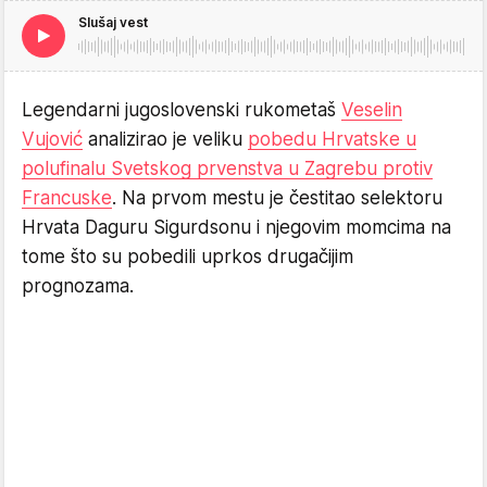
Slušaj vest
Legendarni jugoslovenski rukometaš
Veselin
Vujović
analizirao je veliku
pobedu Hrvatske u
polufinalu Svetskog prvenstva u Zagrebu protiv
Francuske
. Na prvom mestu je čestitao selektoru
Hrvata Daguru Sigurdsonu i njegovim momcima na
tome što su pobedili uprkos drugačijim
prognozama.