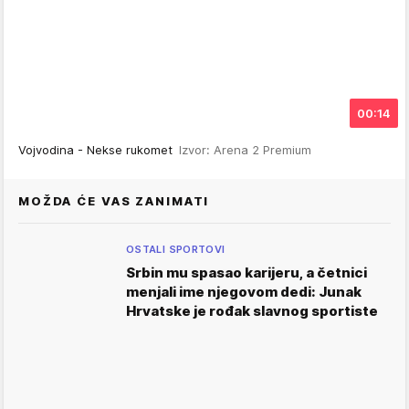
00:14
Vojvodina - Nekse rukomet
Izvor: Arena 2 Premium
MOŽDA ĆE VAS ZANIMATI
OSTALI SPORTOVI
Srbin mu spasao karijeru, a četnici
menjali ime njegovom dedi: Junak
Hrvatske je rođak slavnog sportiste