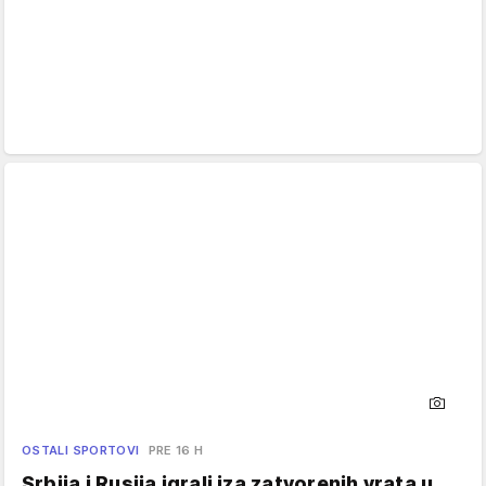
OSTALI SPORTOVI
PRE 16 H
Srbija i Rusija igrali iza zatvorenih vrata u