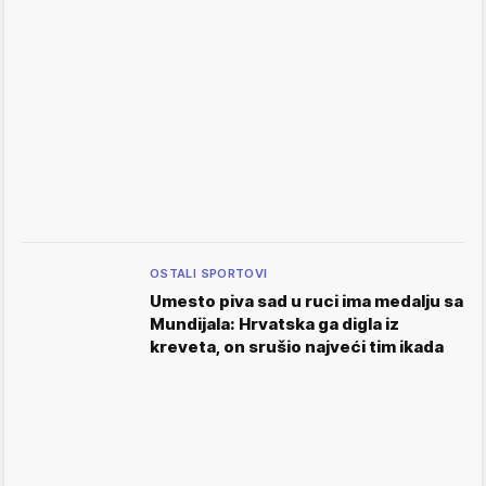
OSTALI SPORTOVI
Umesto piva sad u ruci ima medalju sa
Mundijala: Hrvatska ga digla iz
kreveta, on srušio najveći tim ikada