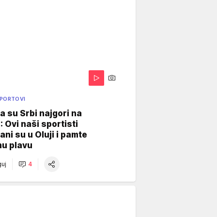
SPORTOVI
a su Srbi najgori na
: Ovi naši sportisti
ani su u Oluji i pamte
u plavu
uj
4