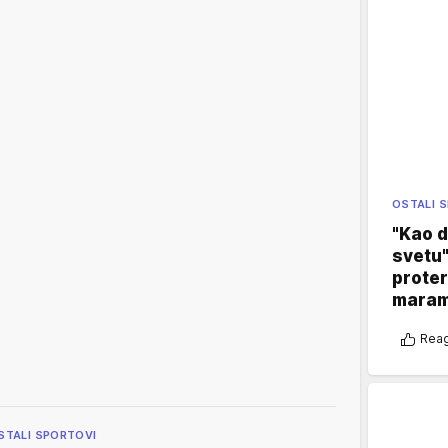
OSTALI 
"Kao d
svetu"
proter
maram
Reag
STALI SPORTOVI