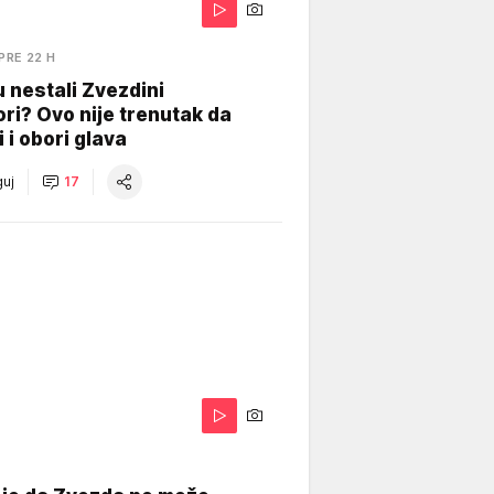
PRE 22 H
 nestali Zvezdini
ri? Ovo nije trenutak da
i i obori glava
uj
17