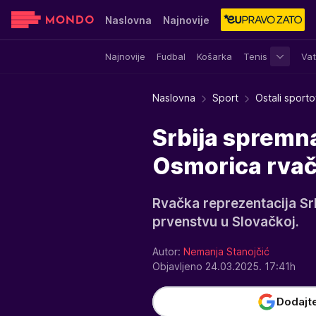
Naslovna
Najnovije
Najnovije
Fudbal
Košarka
Tenis
Vat
Sensa
Stvar ukusa
Yumama
Naslovna
Sport
Ostali sporto
Srbija spremn
Osmorica rvač
Rvačka reprezentacija S
prvenstvu u Slovačkoj.
Autor:
Nemanja Stanojčić
Objavljeno 24.03.2025. 17:41h
Dodajt