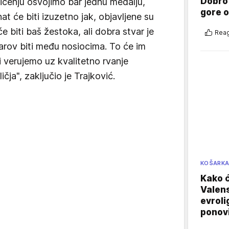
Dobro
čenju osvojimo bar jednu medalju,
gore 
at će biti izuzetno jak, objavljene su
će biti baš žestoka, ali dobra stvar je
Reag
marov biti među nosiocima. To će im
i verujemo uz kvalitetno rvanje
čja", zaključio je Trajković.
KOŠARK
Kako ć
Valens
evroli
ponovi