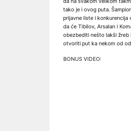
da na svakom velikom takmi
tako je i ovog puta. Šampion
prijavne liste i konkurencija 
da će Tibilov, Arsalan i Ko
obezbediti nešto lakši žreb 
otvoriti put ka nekom od odli
BONUS VIDEO: