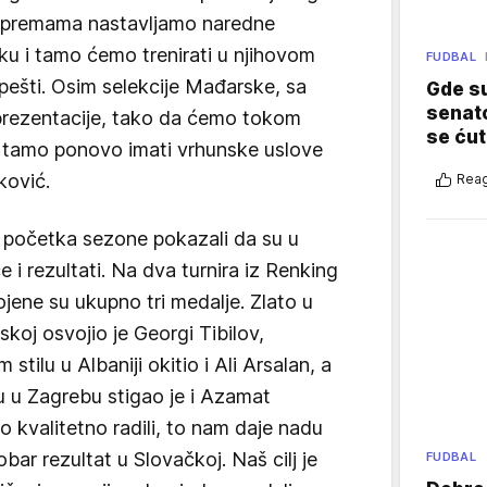
ripremama nastavljamo naredne
u i tamo ćemo trenirati u njihovom
FUDBAL
ešti. Osim selekcije Mađarske, sa
Gde su
senato
 reprezentacije, tako da ćemo tokom
se ćut
tamo ponovo imati vrhunske uslove
ković.
Reag
d početka sezone pokazali da su u
i rezultati. Na dva turnira iz Renking
ojene su ukupno tri medalje. Zlato u
koj osvojio je Georgi Tibilov,
tilu u Albaniji okitio i Ali Arsalan, a
 u Zagrebu stigao je i Azamat
 kvalitetno radili, to nam daje nadu
r rezultat u Slovačkoj. Naš cilj je
FUDBAL