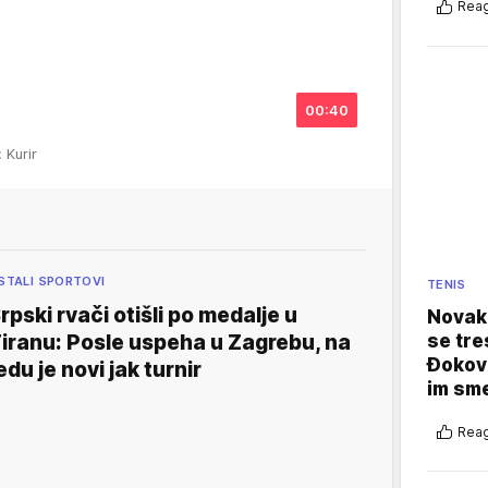
Reag
00:40
: Kurir
STALI SPORTOVI
TENIS
rpski rvači otišli po medalje u
Novak 
iranu: Posle uspeha u Zagrebu, na
se tre
Đokovi
edu je novi jak turnir
im sm
Reag