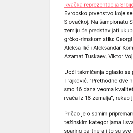
Rvačka reprezentacija Srbij
Evropsko prvenstvo koje se 
Slovačkoj. Na šampionatu St
zemlju će predstavljati ukup
grčko-rimskom stilu: Georgi 
Aleksa Ilić i Aleksandar Kom
Azamat Tuskaev, Viktor Voji
Uoči takmičenja oglasio se p
Trajković. "Prethodne dve ne
smo 16 dana veoma kvalitetn
rvača iz 18 zemalja", rekao j
Pričao je o samim pripremam
težinskim kategorijama i sv
sparing partnera i to su sve