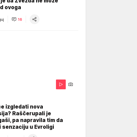
 je da Zvezda ne može
od ovoga
uj
16
A
e izgledati nova
ija? Raščerupali je
gaši, pa napravila tim da
 senzaciju u Evroligi