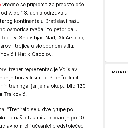
e
vredno se priprema za predstojeće
od 7. do 13. aprila održava u
arog kontinenta u Bratislavi našu
no osmorica rvača i to petorica u
Tibilov, Sebastijan Nađ, Ali Arsalan,
arov i trojica u slobodnom stilu:
nović i Hetik Cabolov.
rvi trener reprezentacije Vojislav
MOND
delje boravili smo u Poreču. Imali
ih treninga, jer je na okupu bilo 120
e Trajković.
a. "Treniralo se u dve grupe po
aki od naših takmičara imao je po 10
 uglavnom bili učesnici predstojećeg