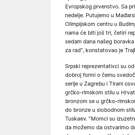
Evropskog prvenstvo. Sa p
nedelje. Putujemo u Mađarsk
Olimpijskom centru u Budimp
nama će biti još tri, četiri
sedam dana našeg boravka 
za rad", konstatovao je Traj
Srpski reprezentativci su o
dobroj formi o čemu svedoče 
serije u Zagrebu i Tirani osv
grčko-rimskom stilu u Hrvats
bronzom se u grčko-rimskom s
do bronze u slobodnom stilu
Tuskaev. "Momci su izuzetno
da možemo da ostvarimo doba