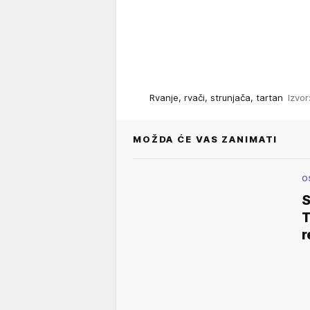
Rvanje, rvači, strunjača, tartan
Izvor
MOŽDA ĆE VAS ZANIMATI
O
S
T
r