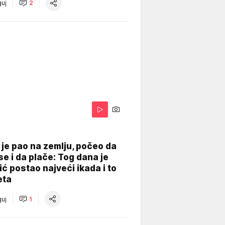
uj
2
je pao na zemlju, počeo da
se i da plače: Tog dana je
ć postao najveći ikada i to
eta
uj
1