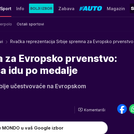
Sport
Info
Zabava
Magazin
erpolo
Ostali sportovi
vi
Rvačka reprezentacija Srbije spremna za Evropsko prvenstvo
a za Evropsko prvenstvo:
a idu po medalje
rbije učestvovaće na Evropskom
Komentariši
e MONDO u vaš Google izbor