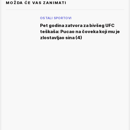
MOŽDA ĆE VAS ZANIMATI
OSTALI SPORTOVI
Pet godina zatvora za bivšeg UFC
teškaša: Pucao na čoveka koji mu je
zlostavljao sina (4)