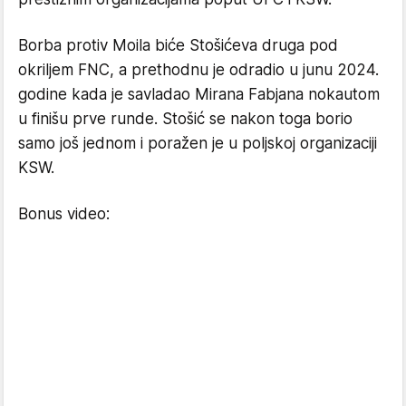
Borba protiv Moila biće Stošićeva druga pod
okriljem FNC, a prethodnu je odradio u junu 2024.
godine kada je savladao Mirana Fabjana nokautom
u finišu prve runde. Stošić se nakon toga borio
samo još jednom i poražen je u poljskoj organizaciji
KSW.
Bonus video: