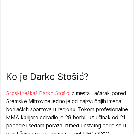
Ko je Darko Stošić?
Srpski teškaš Darko Stošić
iz mesta Laćarak pored
Sremske Mitrovice jedno je od najzvučnijih imena
borilačkih sportova u regionu. Tokom profesionalne
MMA karijere odradio je 28 borbi, uz učinak od 21
pobede i sedam poraza između ostalog borio se u
prestižnim organizacijama poput UFC i KSW.