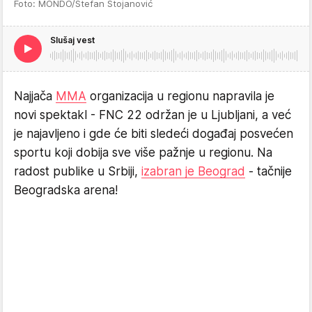
Foto: MONDO/Stefan Stojanović
Slušaj vest
Najjača
MMA
organizacija u regionu napravila je
novi spektakl - FNC 22 održan je u Ljubljani, a već
je najavljeno i gde će biti sledeći događaj posvećen
sportu koji dobija sve više pažnje u regionu. Na
radost publike u Srbiji,
izabran je Beograd
- tačnije
Beogradska arena!