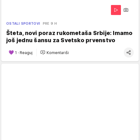
OSTALI SPORTOVI
PRE 9 H
Šteta, novi poraz rukometaša Srbije: Imamo
još jednu šansu za Svetsko prvenstvo
1
·
Reaguj
Komentariši