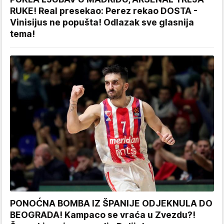
RUKE! Real presekao: Perez rekao DOSTA -
Vinisijus ne popušta! Odlazak sve glasnija
tema!
PONOĆNA BOMBA IZ ŠPANIJE ODJEKNULA DO
BEOGRADA! Kampaco se vraća u Zvezdu?!