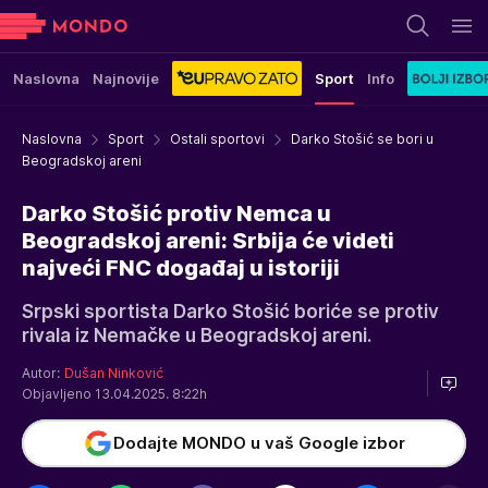
Naslovna
Najnovije
Sport
Info
Naslovna
Sport
Ostali sportovi
Darko Stošić se bori u
Beogradskoj areni
Darko Stošić protiv Nemca u
Beogradskoj areni: Srbija će videti
najveći FNC događaj u istoriji
Srpski sportista Darko Stošić boriće se protiv
rivala iz Nemačke u Beogradskoj areni.
Autor:
Dušan Ninković
Objavljeno 13.04.2025. 8:22h
Dodajte MONDO u vaš Google izbor