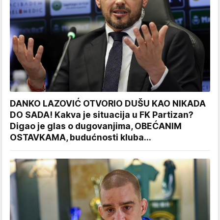
DANKO LAZOVIĆ OTVORIO DUŠU KAO NIKADA
DO SADA! Kakva je situacija u FK Partizan?
Digao je glas o dugovanjima, OBEĆANIM
OSTAVKAMA, budućnosti kluba...