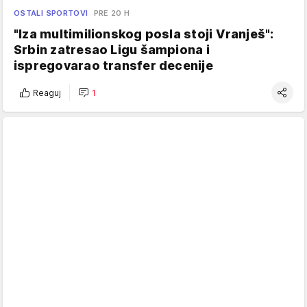
OSTALI SPORTOVI
PRE 20 H
"Iza multimilionskog posla stoji Vranješ":
Srbin zatresao Ligu šampiona i
ispregovarao transfer decenije
Reaguj
1