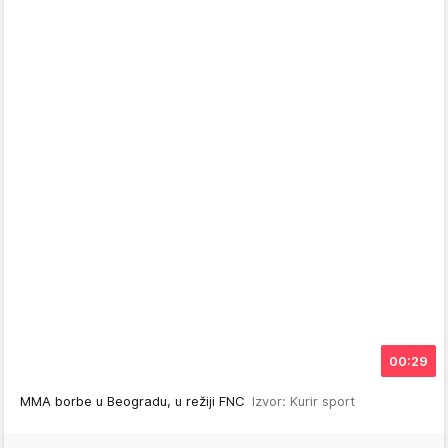
00:29
MMA borbe u Beogradu, u režiji FNC
Izvor: Kurir sport