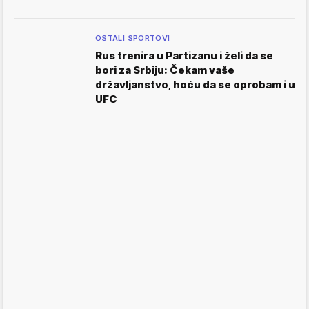
OSTALI SPORTOVI
Rus trenira u Partizanu i želi da se
bori za Srbiju: Čekam vaše
državljanstvo, hoću da se oprobam i u
UFC