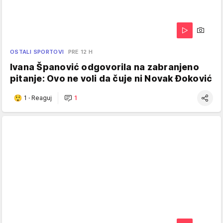
OSTALI SPORTOVI
PRE 12 H
Ivana Španović odgovorila na zabranjeno
pitanje: Ovo ne voli da čuje ni Novak Đoković
1
·
Reaguj
1