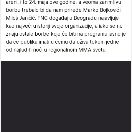
areni, i to 24. maja ove godine, a veoma zanimljivu
borbu trebalo bi da nam prirede Marko Bojković i
Miloš Janičić. FNC događaj u Beogradu najavljuje
kao najveći u istoriji svoje organizacije, a iako se ne
znaju ostale borbe koje će biti na programu jasno je
da će publika imati u čemu da uživa tokom jedne
od najluđih noći u regionalnom MMA svetu.