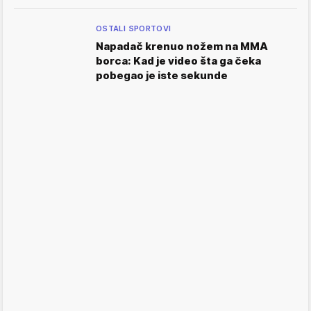
OSTALI SPORTOVI
Napadač krenuo nožem na MMA
borca: Kad je video šta ga čeka
pobegao je iste sekunde