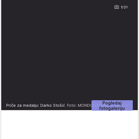
1/21
Pogledaj
Priče za medalju: Darko Stošić
Foto: MONDO/Stefan Stojanović
fotogaleriju