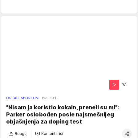
OSTALI SPORTOVI
PRE 10 H
"Nisam ja koristio kokain, preneli su mi":
Parker oslobođen posle najsmešnijeg
objašnjenja za doping test
Reaguj
Komentariši