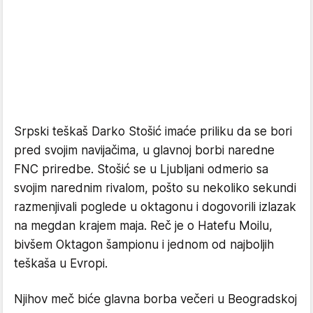
Srpski teškaš Darko Stošić imaće priliku da se bori
pred svojim navijačima, u glavnoj borbi naredne
FNC priredbe. Stošić se u Ljubljani odmerio sa
svojim narednim rivalom, pošto su nekoliko sekundi
razmenjivali poglede u oktagonu i dogovorili izlazak
na megdan krajem maja. Reč je o Hatefu Moilu,
bivšem Oktagon šampionu i jednom od najboljih
teškaša u Evropi.
Njihov meč biće glavna borba večeri u Beogradskoj