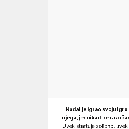
"
Nadal je igrao svoju igru 
njega, jer nikad ne razoča
Uvek startuje solidno, uvek 