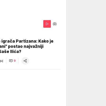
igrača Partizana: Kako je
ani" postao najvažniji
Saše Ilića?
uj
9