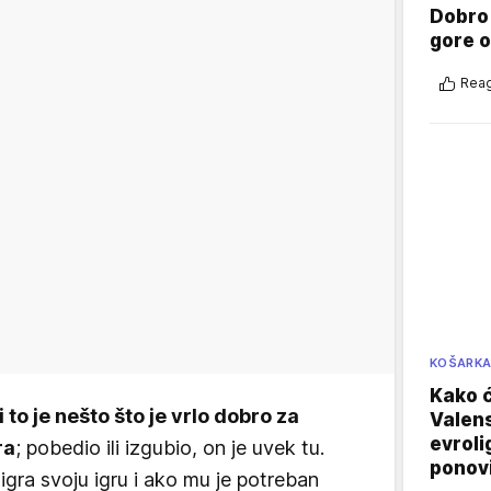
Dobro
gore 
Reag
KOŠARK
Kako ć
i to je nešto što je vrlo dobro za
Valens
evroli
ra
; pobedio ili izgubio, on je uvek tu.
ponovi
igra svoju igru i ako mu je potreban