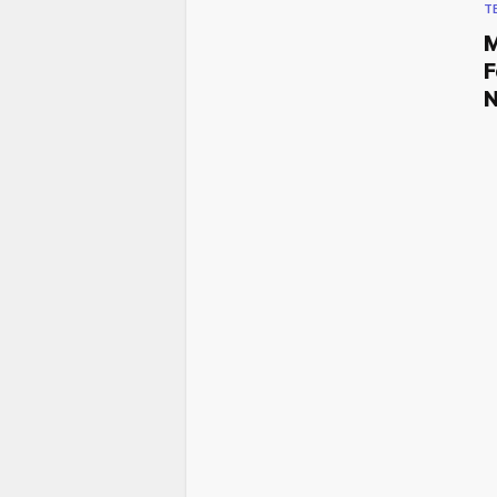
T
M
F
N