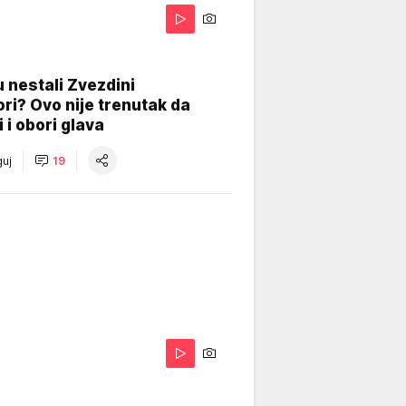
 nestali Zvezdini
ri? Ovo nije trenutak da
i i obori glava
uj
19