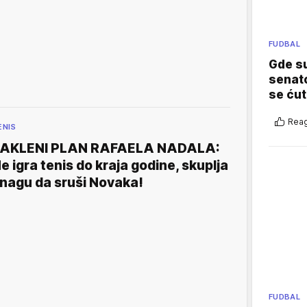
FUDBAL
Gde su
senato
se ćut
Reag
ENIS
AKLENI PLAN RAFAELA NADALA:
e igra tenis do kraja godine, skuplja
nagu da sruši Novaka!
FUDBAL