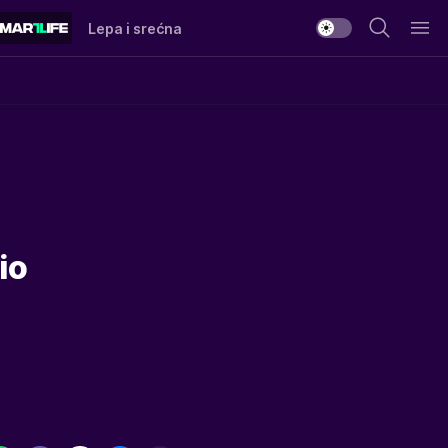
Lepa i srećna
io