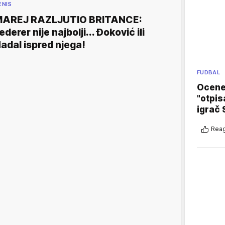
ENIS
AREJ RAZLJUTIO BRITANCE:
ederer nije najbolji... Đoković ili
adal ispred njega!
FUDBAL
Ocene 
"otpis
igrač 
Reag