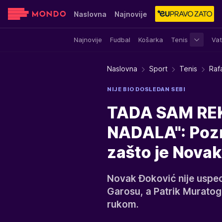
Naslovna
Najnovije
Najnovije
Fudbal
Košarka
Tenis
Vat
Sensa
Stvar ukusa
Yumama
Naslovna
Sport
Tenis
Raf
NIJE BIO DOSLEDAN SEBI
TADA SAM RE
NADALA": Pozna
zašto je Novak
Novak Đoković nije uspeo
Garosu, a Patrik Muratogl
rukom.