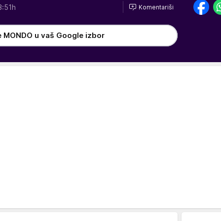
3:51h
Komentariši
e MONDO u vaš Google izbor