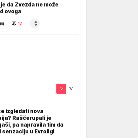
 je da Zvezda ne može
od ovoga
uj
17
A
e izgledati nova
ija? Raščerupali je
gaši, pa napravila tim da
 senzaciju u Evroligi