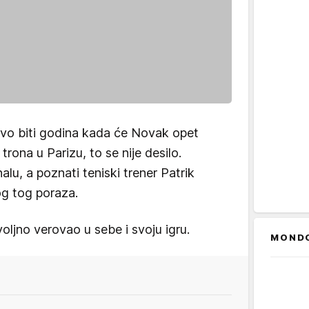
 ovo biti godina kada će Novak opet
trona u Parizu, to se nije desilo.
nalu, a poznati teniski trener Patrik
og tog poraza.
oljno verovao u sebe i svoju igru.
MOND