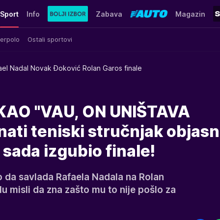
Sport
Info
Zabava
Magazin
erpolo
Ostali sportovi
ael Nadal Novak Đoković Rolan Garos finale
KAO "VAU, ON UNIŠTAVA
ti teniski stručnjak objasn
 sada izgubio finale!
 da savlada Rafaela Nadala na Rolan
u misli da zna zašto mu to nije pošlo za