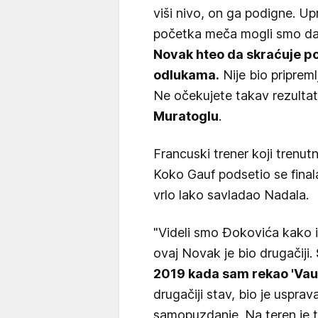
viši nivo, on ga podigne. Up
početka meča mogli smo da v
Novak hteo da skraćuje p
odlukama.
Nije bio pripremlj
Ne očekujete takav rezultat
Muratoglu
.
Francuski trener koji trenutn
Koko Gauf podsetio se final
vrlo lako savladao Nadala.
"Videli smo Đokovića kako i
ovaj Novak je bio drugačiji.
2019 kada sam rekao 'Vau,
drugačiji stav, bio je usprav
samopuzdanje. Na teren je ta