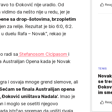
ravo to Đoković nije uradio. Od
Reag
idimo da nešto nije u redu, jer je
oene sa drop-šotovima, brzopletim
en za relije. Rezultat je bio 6:0, 6:2.
 u duelu Rafa – Novak", rekao je
o radi sa
Stefanosom Cicipasom
i
a Australijan Opena kada je Novak
TENIS
Novak 
se tre
gra i osvaja mnoge grend slemove, ali
Đokovi
Sećam se finala Australijan opena
im sm
 Đoković uništava Nadala'.
Imao je
Reag
an i moglo se osetiti njegovo
da istrčao spreman da uništi rivala.