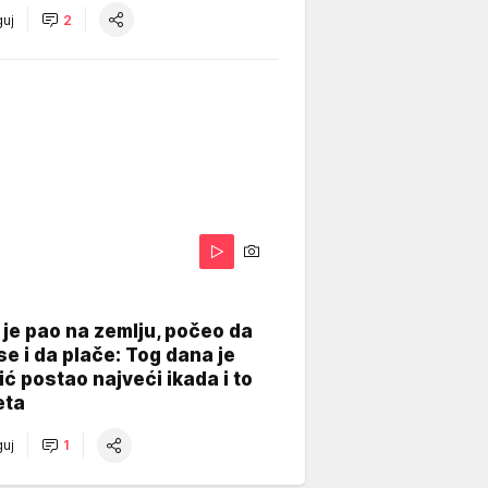
uj
2
je pao na zemlju, počeo da
se i da plače: Tog dana je
ć postao najveći ikada i to
eta
uj
1