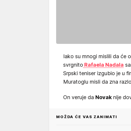
Iako su mnogi mislili da će
svrgnito
Rafaela Nadala
sa 
Srpski teniser izgubio je u fi
Muratoglu misli da zna razl
On veruje da
Novak
nije dov
MOŽDA ĆE VAS ZANIMATI