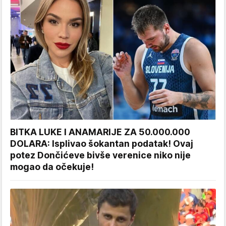
BITKA LUKE I ANAMARIJE ZA 50.000.000
DOLARA: Isplivao šokantan podatak! Ovaj
potez Dončićeve bivše verenice niko nije
mogao da očekuje!