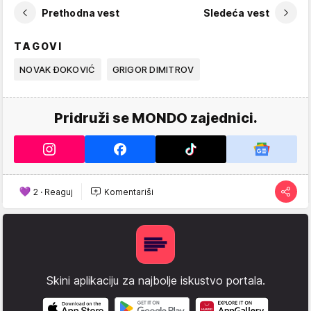
Prethodna vest
Sledeća vest
TAGOVI
NOVAK ĐOKOVIĆ
GRIGOR DIMITROV
Pridruži se MONDO zajednici.
2
·
Reaguj
Komentariši
Skini aplikaciju za najbolje iskustvo portala.