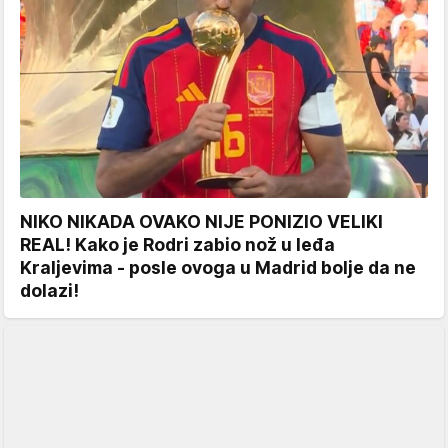
NIKO NIKADA OVAKO NIJE PONIZIO VELIKI
REAL! Kako je Rodri zabio nož u leđa
Kraljevima - posle ovoga u Madrid bolje da ne
dolazi!