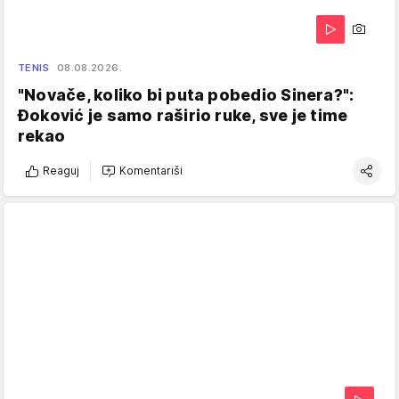
TENIS
08.08.2026.
"Novače, koliko bi puta pobedio Sinera?":
Đoković je samo raširio ruke, sve je time
rekao
Reaguj
Komentariši