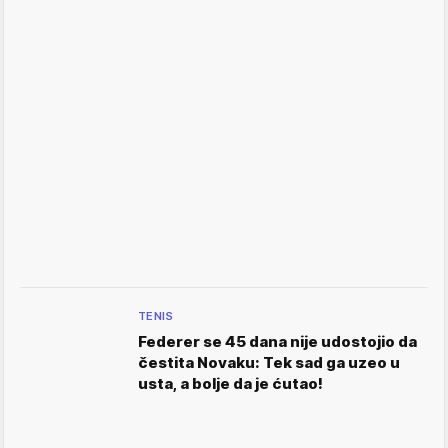
TENIS
Federer se 45 dana nije udostojio da
čestita Novaku: Tek sad ga uzeo u
usta, a bolje da je ćutao!