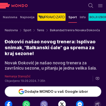
Naslovna
Najnovije
Sport
Info
Naslovna
Sport
Tenis
Balkandad trenira Novaka Đokovića
Đoković našao novog trenera: Isplivao
snimak, "Balkanski ćale" ga sprema za
kraj sezone!
Novak Đoković je našao novog trenera za
završnicu sezone, u pitanju je jedna velika šala.
Nemanja Stanojčić
Objavljeno 19.09.2024. 7:35h
Dodajte MONDO u vaš Google izbor