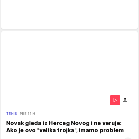
TENIS
PRE 17 H
Novak gleda iz Herceg Novog i ne veruje:
Ako je ovo "velika trojka", imamo problem