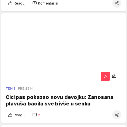
Reaguj
Komentariši
TENIS
PRE 23 H
Cicipas pokazao novu devojku: Zanosana
plavuša bacila sve bivše u senku
Reaguj
2