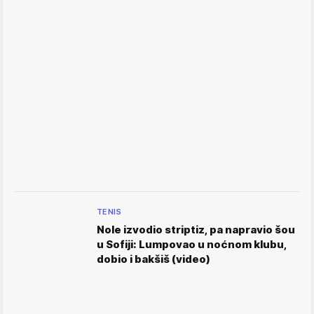
TENIS
Nole izvodio striptiz, pa napravio šou
u Sofiji: Lumpovao u noćnom klubu,
dobio i bakšiš (video)