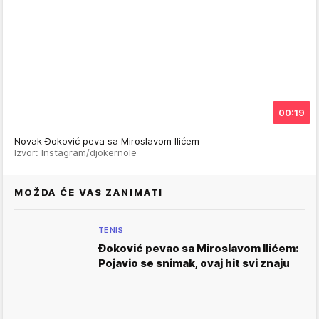
00:19
Novak Đoković peva sa Miroslavom Ilićem
Izvor: Instagram/djokernole
MOŽDA ĆE VAS ZANIMATI
TENIS
Đoković pevao sa Miroslavom Ilićem:
Pojavio se snimak, ovaj hit svi znaju