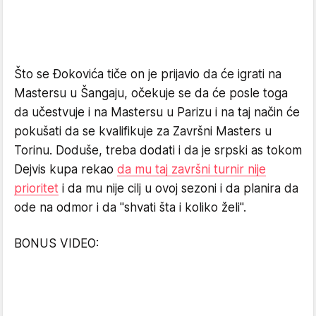
Što se Đokovića tiče on je prijavio da će igrati na
Mastersu u Šangaju, očekuje se da će posle toga
da učestvuje i na Mastersu u Parizu i na taj način će
pokušati da se kvalifikuje za Završni Masters u
Torinu. Doduše, treba dodati i da je srpski as tokom
Dejvis kupa rekao
da mu taj završni turnir nije
prioritet
i da mu nije cilj u ovoj sezoni i da planira da
ode na odmor i da "shvati šta i koliko želi".
BONUS VIDEO: