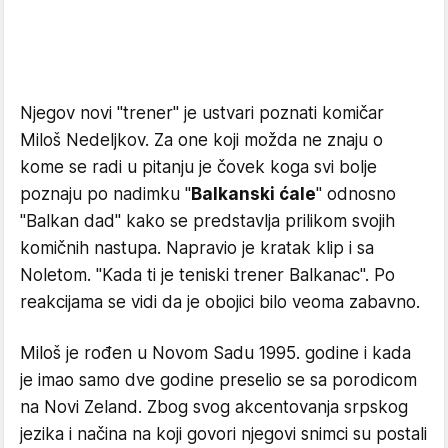
Njegov novi "trener" je ustvari poznati komičar
Miloš Nedeljkov. Za one koji možda ne znaju o
kome se radi u pitanju je čovek koga svi bolje
poznaju po nadimku "
Balkanski ćale
" odnosno
"Balkan dad" kako se predstavlja prilikom svojih
komičnih nastupa. Napravio je kratak klip i sa
Noletom. "Kada ti je teniski trener Balkanac". Po
reakcijama se vidi da je obojici bilo veoma zabavno.
Miloš je rođen u Novom Sadu 1995. godine i kada
je imao samo dve godine preselio se sa porodicom
na Novi Zeland. Zbog svog akcentovanja srpskog
jezika i načina na koji govori njegovi snimci su postali