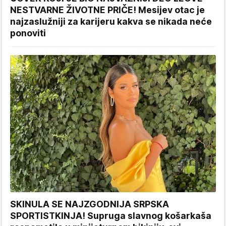
NESTVARNE ŽIVOTNE PRIČE! Mesijev otac je
najzaslužniji za karijeru kakva se nikada neće
ponoviti
SKINULA SE NAJZGODNIJA SRPSKA
SPORTISTKINJA! Supruga slavnog košarkaša