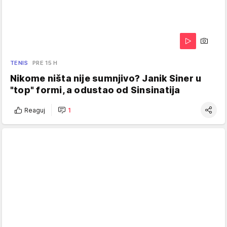
TENIS
PRE 15 H
Nikome ništa nije sumnjivo? Janik Siner u
"top" formi, a odustao od Sinsinatija
Reaguj
1