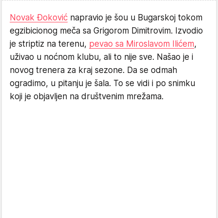
Novak Đoković
napravio je šou u Bugarskoj tokom
egzibicionog meča sa Grigorom Dimitrovim. Izvodio
je striptiz na terenu,
pevao sa Miroslavom Ilićem
,
uživao u noćnom klubu, ali to nije sve. Našao je i
novog trenera za kraj sezone. Da se odmah
ogradimo, u pitanju je šala. To se vidi i po snimku
koji je objavljen na društvenim mrežama.