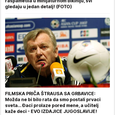
raspametila u minijaturnom bikiniju, svi
gledaju u jedan detalj! (FOTO)
FILMSKA PRIČA ŠTRAUSA SA GRBAVICE:
Možda ne bi bilo rata da smo postali prvaci
sveta... Đaci prolaze pored mene, a učitelj
kaže deci - EVO IZDAJICE JUGOSLAVIJE!