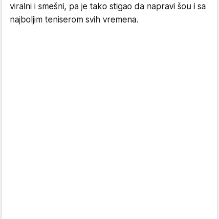
viralni i smešni, pa je tako stigao da napravi šou i sa
najboljim teniserom svih vremena.