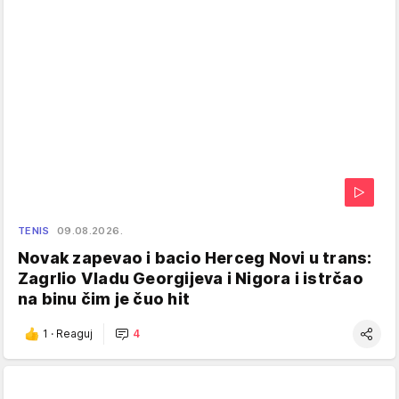
TENIS
09.08.2026.
Novak zapevao i bacio Herceg Novi u trans:
Zagrlio Vladu Georgijeva i Nigora i istrčao
na binu čim je čuo hit
1
·
Reaguj
4