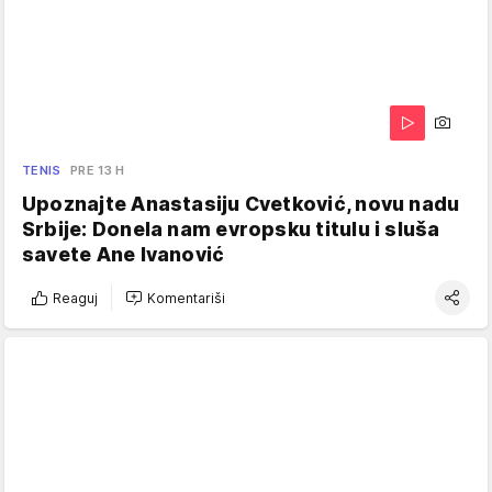
TENIS
PRE 13 H
Upoznajte Anastasiju Cvetković, novu nadu
Srbije: Donela nam evropsku titulu i sluša
savete Ane Ivanović
Reaguj
Komentariši