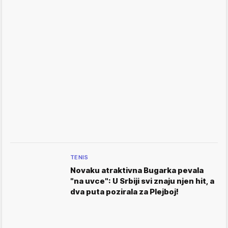
TENIS
Novaku atraktivna Bugarka pevala
"na uvce": U Srbiji svi znaju njen hit, a
dva puta pozirala za Plejboj!