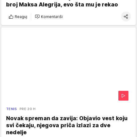
broj Maksa Alegrija, evo šta mu je rekao
Reaguj
Komentariši
TENIS
PRE 20 H
Novak spreman da zavija: Objavio vest koju
svi čekaju, njegova priča izlazi za dve
nedelje