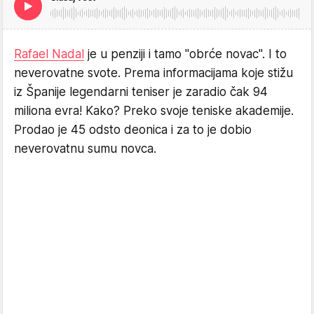
Rafael Nadal
je u penziji i tamo "obrće novac". I to
neverovatne svote. Prema informacijama koje stižu
iz Španije legendarni teniser je zaradio čak 94
miliona evra! Kako? Preko svoje teniske akademije.
Prodao je 45 odsto deonica i za to je dobio
neverovatnu sumu novca.