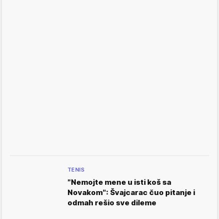
TENIS
"Nemojte mene u isti koš sa
Novakom": Švajcarac čuo pitanje i
odmah rešio sve dileme