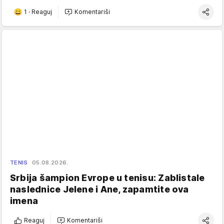
1
·
Reaguj
Komentariši
TENIS
05.08.2026.
Srbija šampion Evrope u tenisu: Zablistale
naslednice Jelene i Ane, zapamtite ova
imena
Reaguj
Komentariši