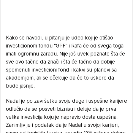
Kako se navodi, u pitanju je udeo koji je otišao
investicionom fondu "GPF" i Rafa će od svega toga
imati ogromnu zaradu. Nije još uvek poznato šta će
sve ovo tačno da znači i šta će tačno da dobije
spomenuti investicioni fond i kakvi su planovi sa
akademijom, ali se očekuje da će to uskoro da
bude jasnije.
Nadal je po završetku svoje duge i uspešne karijere
odlučio da se posveti biznisu i deluje da je prva
velika investicija koju je napravio dosta uspešna.
Zanimljiv je i podatak da je Nadal u svojoj karijeri,
samo od teniskih turnira, zaradio 135 miliona dolara.