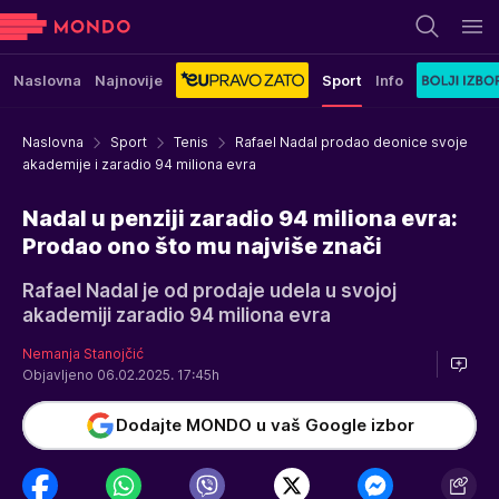
Naslovna
Najnovije
Sport
Info
Naslovna
Sport
Tenis
Rafael Nadal prodao deonice svoje
akademije i zaradio 94 miliona evra
Nadal u penziji zaradio 94 miliona evra:
Prodao ono što mu najviše znači
Rafael Nadal je od prodaje udela u svojoj
akademiji zaradio 94 miliona evra
Nemanja Stanojčić
Objavljeno 06.02.2025. 17:45h
Dodajte MONDO u vaš Google izbor