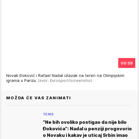
00:59
Novak Đoković i Rafael Nadal izlazak na teren na Olimpijskim
igrama u Parizu
Izvor: Eurosport/screenshot
MOŽDA ĆE VAS ZANIMATI
TENIS
"Ne bih ovoliko postigao da nije bilo
Đokovića": Nadal u penziji progovorio
o Novaku i kakav je uticaj Srbin imao