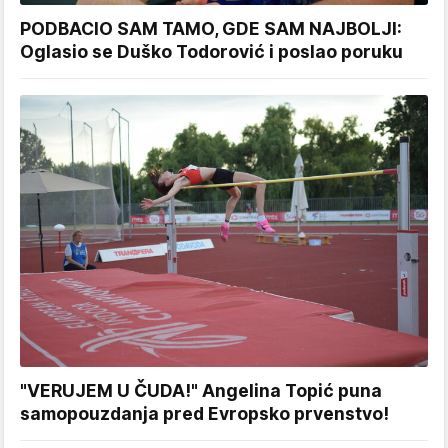
PODBACIO SAM TAMO, GDE SAM NAJBOLJI:
Oglasio se Duško Todorović i poslao poruku
"VERUJEM U ČUDA!" Angelina Topić puna
samopouzdanja pred Evropsko prvenstvo!