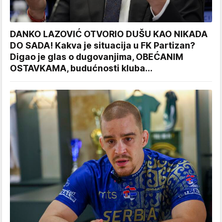
DANKO LAZOVIĆ OTVORIO DUŠU KAO NIKADA
DO SADA! Kakva je situacija u FK Partizan?
Digao je glas o dugovanjima, OBEĆANIM
OSTAVKAMA, budućnosti kluba...