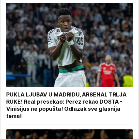
PUKLA LJUBAV U MADRIDU, ARSENAL TRLJA
RUKE! Real presekao: Perez rekao DOSTA -
Vinisijus ne popušta! Odlazak sve glasnija
tema!