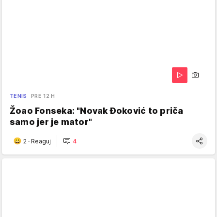
TENIS
PRE 12 H
Žoao Fonseka: "Novak Đoković to priča
samo jer je mator"
2
·
Reaguj
4