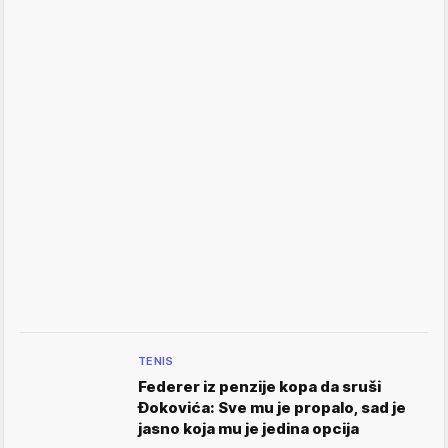
TENIS
Federer iz penzije kopa da sruši
Đokovića: Sve mu je propalo, sad je
jasno koja mu je jedina opcija