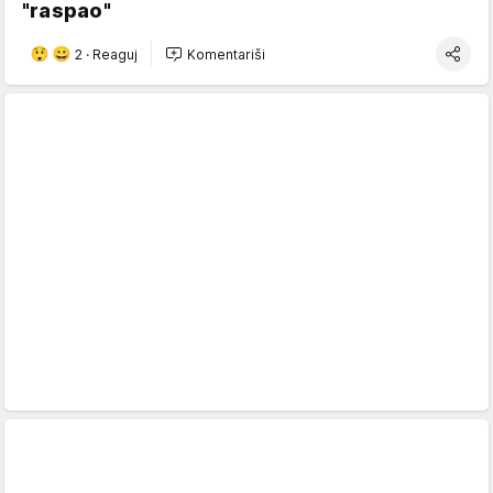
"raspao"
2
·
Reaguj
Komentariši