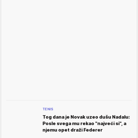
TENIS
Tog dana je Novak uzeo dušu Nadalu:
Posle svega mu rekao "najveći si", a
njemu opet draži Federer