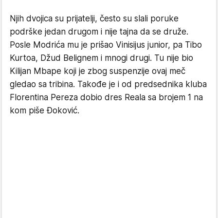
Njih dvojica su prijatelji, često su slali poruke
podrške jedan drugom i nije tajna da se druže.
Posle Modrića mu je prišao Vinisijus junior, pa Tibo
Kurtoa, Džud Belignem i mnogi drugi. Tu nije bio
Kilijan Mbape koji je zbog suspenzije ovaj meč
gledao sa tribina. Takođe je i od predsednika kluba
Florentina Pereza dobio dres Reala sa brojem 1 na
kom piše Đoković.