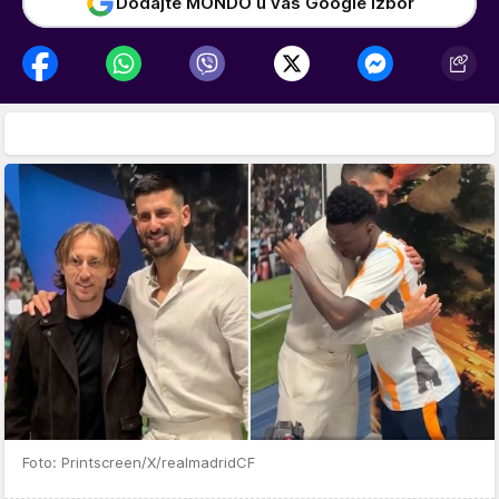
Dodajte MONDO u vaš Google izbor
Foto: Printscreen/X/realmadridCF