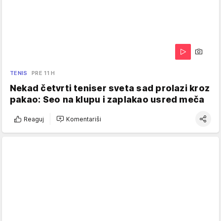
TENIS
PRE 11 H
Nekad četvrti teniser sveta sad prolazi kroz
pakao: Seo na klupu i zaplakao usred meča
Reaguj
Komentariši