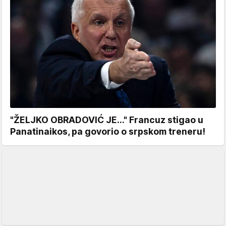
"ŽELJKO OBRADOVIĆ JE..." Francuz stigao u
Panatinaikos, pa govorio o srpskom treneru!