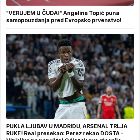
"VERUJEM U ČUDA!" Angelina Topić puna
samopouzdanja pred Evropsko prvenstvo!
PUKLA LJUBAV U MADRIDU, ARSENAL TRLJA
RUKE! Real presekao: Perez rekao DOSTA -