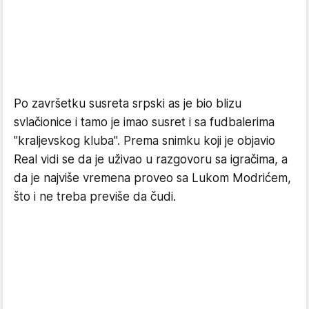
Po završetku susreta srpski as je bio blizu
svlačionice i tamo je imao susret i sa fudbalerima
"kraljevskog kluba". Prema snimku koji je objavio
Real vidi se da je uživao u razgovoru sa igračima, a
da je najviše vremena proveo sa Lukom Modrićem,
što i ne treba previše da čudi.