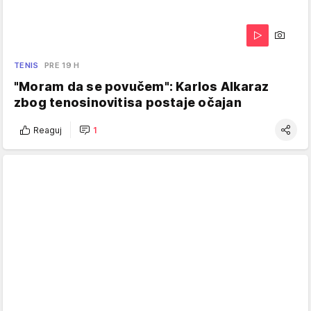
TENIS
PRE 19 H
"Moram da se povučem": Karlos Alkaraz
zbog tenosinovitisa postaje očajan
Reaguj
1