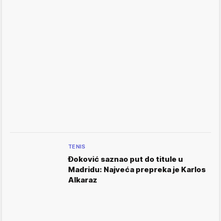
TENIS
Đoković saznao put do titule u
Madridu: Najveća prepreka je Karlos
Alkaraz