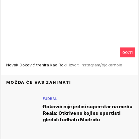
00:11
Novak Đoković trenira kao Roki
Izvor: Instagram/djokernole
MOŽDA ĆE VAS ZANIMATI
FUDBAL
Đoković nije jedini superstar na meču
Reala: Otkriveno koji su sportisti
gledali fudbal u Madridu