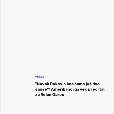
TENIS
"Novak Đoković ima samo još dve
šanse": Amerikanci ga već precrtali
za Rolan Garos