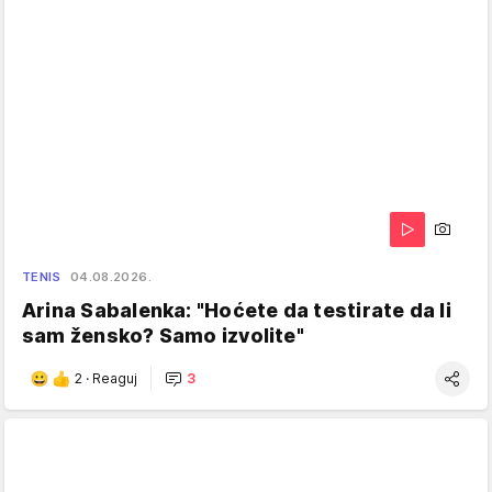
TENIS
04.08.2026.
Arina Sabalenka: "Hoćete da testirate da li
sam žensko? Samo izvolite"
2
·
Reaguj
3