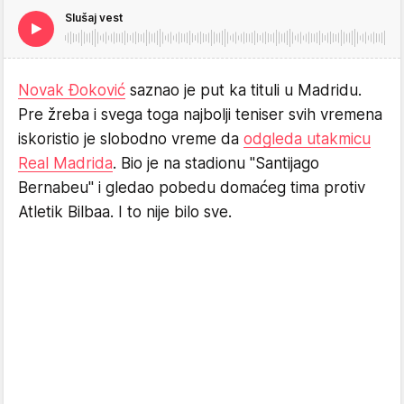
Slušaj vest
Novak Đoković
saznao je put ka tituli u Madridu.
Pre žreba i svega toga najbolji teniser svih vremena
iskoristio je slobodno vreme da
odgleda utakmicu
Real Madrida
. Bio je na stadionu "Santijago
Bernabeu" i gledao pobedu domaćeg tima protiv
Atletik Bilbaa. I to nije bilo sve.