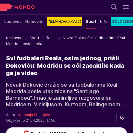
Naslovna
Najnovije
Sport
Info
Naslovna
Sport
Tenis
Novak Đoković sa fudbalerima Real
Madrida posle meča
Svi fudbaleri Reala, osim jednog, prišli
Đokoviću: Modriću se oči zacaklile kada
ga je video
Novak Đoković družio se sa fudbalerima Real
Madrida posle utakmice na "Santijago
Bernabeu". Imao je zanimljive razgovore sa
Modrićem, Vinisijusom, Kurtoom, Belingemom...
Autor:
Nemanja Stanojčić
Objavljeno 21.04.2025. 17:56h