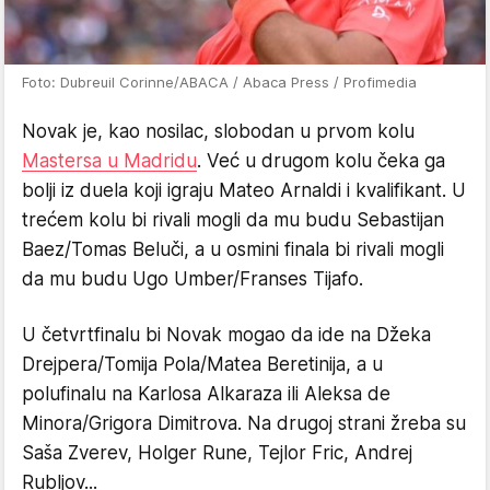
Foto: Dubreuil Corinne/ABACA / Abaca Press / Profimedia
Novak je, kao nosilac, slobodan u prvom kolu
Mastersa u Madridu
. Već u drugom kolu čeka ga
bolji iz duela koji igraju Mateo Arnaldi i kvalifikant. U
trećem kolu bi rivali mogli da mu budu Sebastijan
Baez/Tomas Beluči, a u osmini finala bi rivali mogli
da mu budu Ugo Umber/Franses Tijafo.
U četvrtfinalu bi Novak mogao da ide na Džeka
Drejpera/Tomija Pola/Matea Beretinija, a u
polufinalu na Karlosa Alkaraza ili Aleksa de
Minora/Grigora Dimitrova. Na drugoj strani žreba su
Saša Zverev, Holger Rune, Tejlor Fric, Andrej
Rubljov...