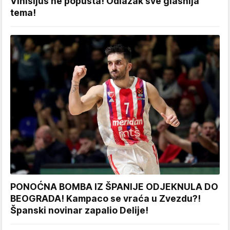
Vinisijus ne popušta! Odlazak sve glasnija
tema!
PONOĆNA BOMBA IZ ŠPANIJE ODJEKNULA DO
BEOGRADA! Kampaco se vraća u Zvezdu?!
Španski novinar zapalio Delije!