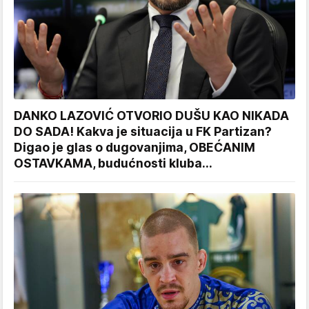
DANKO LAZOVIĆ OTVORIO DUŠU KAO NIKADA
DO SADA! Kakva je situacija u FK Partizan?
Digao je glas o dugovanjima, OBEĆANIM
OSTAVKAMA, budućnosti kluba...