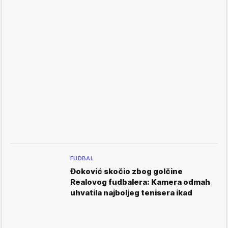
FUDBAL
Đoković skočio zbog golčine
Realovog fudbalera: Kamera odmah
uhvatila najboljeg tenisera ikad