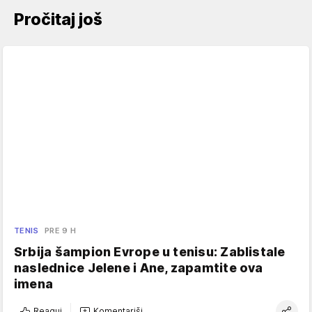
Pročitaj još
TENIS
PRE 9 H
Srbija šampion Evrope u tenisu: Zablistale
naslednice Jelene i Ane, zapamtite ova
imena
Reaguj
Komentariši