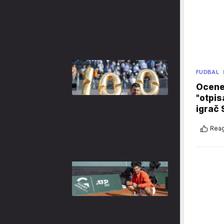
FUDBAL
Ocene 
"otpis
igrač 
Reag