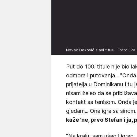
Novak Đoković slavi titulu
Foto: EPA
Put do 100. titule nije bio la
odmora i putovanja... "Ond
prijatelja u Dominikanu i tu je
nisam želeo da se približava
kontakt sa tenisom. Onda je
gledam... Ona igra sa sinom
kaže 'ne, prvo Stefan i ja, p
"Na kraju, sam ušao i igrao, 