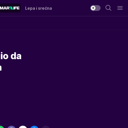
Lepa i srećna
io da
a