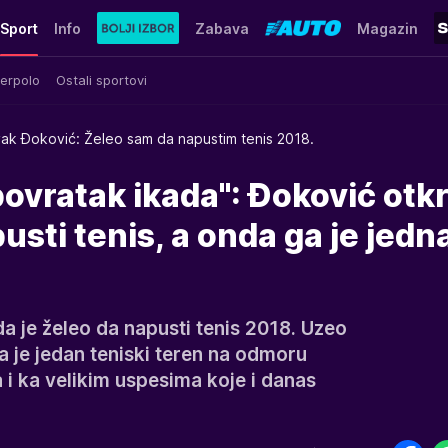
Sport
Info
Zabava
Magazin
erpolo
Ostali sportovi
ak Đoković: Želeo sam da napustim tenis 2018.
povratak ikada": Đoković otkr
usti tenis, a onda ga je jedn
a je želeo da napusti tenis 2018. Uzeo
a je jedan teniski teren na odmoru
a i ka velikim uspesima koje i danas