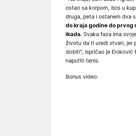
ostao sa korpom, bos u kup
druga, peta i ostanem dva sa
do kraja godine do prvog m
ikada.
Svaka faza ima svoje 
životu da ti uredi stvari, je
dobiti", ispričao je Đoković
naputiti tenis.
Bonus video: