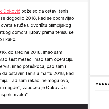
k Đoković
poželeo da ostavi tenis
 se dogodilo 2018, kad se oporavljao
 cvetale ruže u dvorištu olimpijskog
atkog odmora ljubav prema tenisu se
o i kako.
016, do sredine 2018, imao sam i
rao šest meseci imao sam operaciju.
ervis, imao poteškoća, pao sam i
 da ostavim tenis u martu 2018, kad
mija. Tad sam rekao 'ne mogu ovo,
MOND
im negde'", započeo je Đoković u
uspeh prvaka".