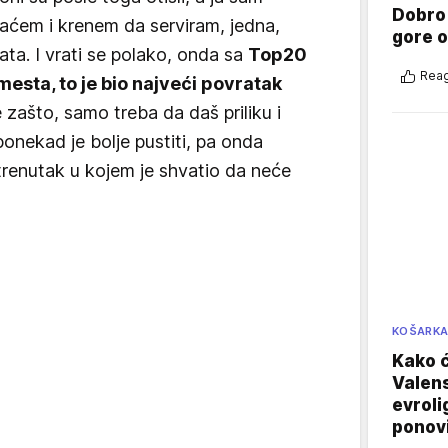
Dobro
aćem i krenem da serviram, jedna,
gore 
ta. I vrati se polako, onda sa
Top20
Reag
esta, to je bio najveći povratak
zašto, samo treba da daš priliku i
r ponekad je bolje pustiti, pa onda
 trenutak u kojem je shvatio da neće
KOŠARK
Kako ć
Valens
evroli
ponovi