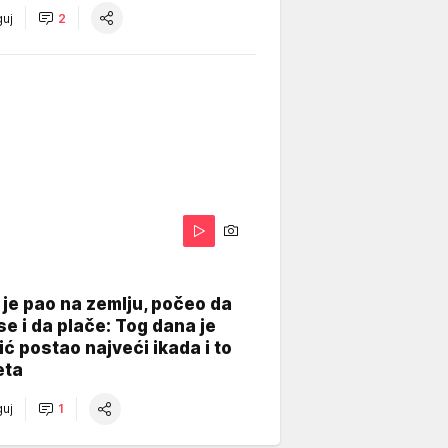
uj
2
je pao na zemlju, počeo da
se i da plače: Tog dana je
ć postao najveći ikada i to
eta
uj
1