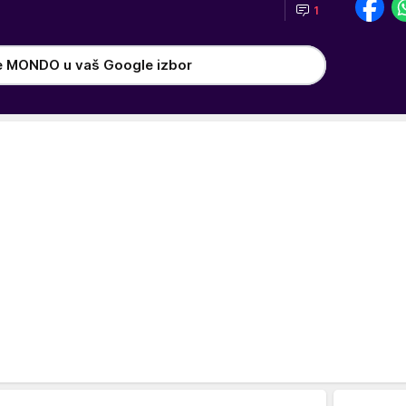
1
e MONDO u vaš Google izbor