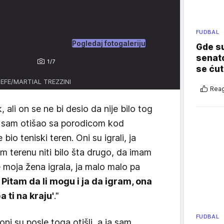
FUDBAL
Pogledaj fotogaleriju
Gde su
senato
1/7
se ćut
-EFE/MARTIAL TREZZINI
Reag
k, ali on se ne bi desio da nije bilo tog
a sam otišao sa porodicom kod
 bio teniski teren. Oni su igrali, ja
m terenu niti bilo šta drugo, da imam
 moja žena igrala, ja malo malo pa
.
Pitam da li mogu i ja da igram, ona
a ti na kraju'
."
FUDBAL
oni su posle toga otišli, a ja sam