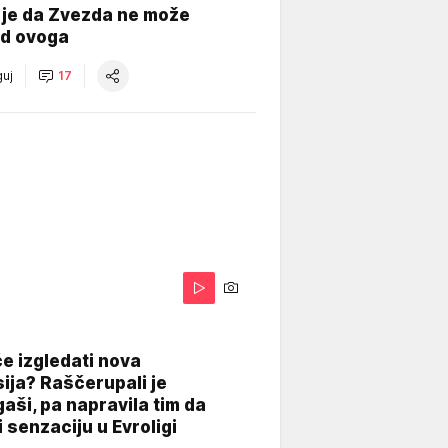
 je da Zvezda ne može
od ovoga
uj
17
A
e izgledati nova
ija? Raščerupali je
gaši, pa napravila tim da
 senzaciju u Evroligi