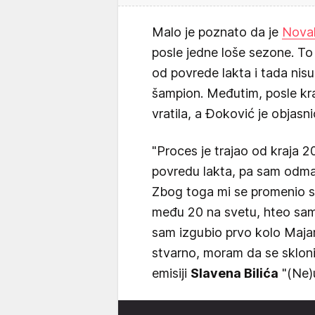
Malo je poznato da je
Nova
posle jedne loše sezone. To
od povrede lakta i tada nisu
šampion. Međutim, posle kr
vratila, a Đoković je objasni
"Proces je trajao od kraja 2
povredu lakta, pa sam odma
Zbog toga mi se promenio s
među 20 na svetu, hteo sam
sam izgubio prvo kolo Maja
stvarno, moram da se sklon
emisiji
Slavena Bilića
"(Ne)