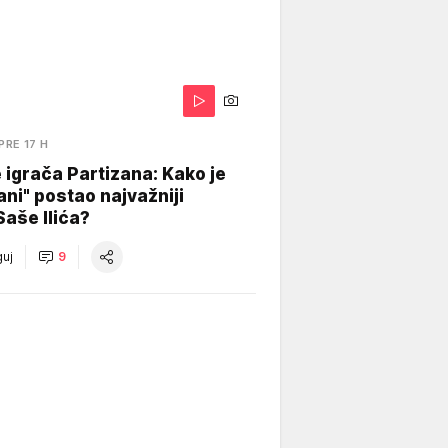
PRE 17 H
igrača Partizana: Kako je
ani" postao najvažniji
Saše Ilića?
uj
9