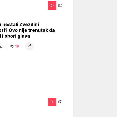
 nestali Zvezdini
ri? Ovo nije trenutak da
i i obori glava
uj
19