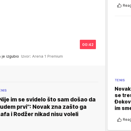
Reag
00:42
a je izgubio
Izvor: Arena 1 Premium
TENIS
Novak 
ENIS
se tre
Nije im se svidelo što sam došao da
Đokovi
udem prvi": Novak zna zašto ga
im sm
afa i Rodžer nikad nisu voleli
Reag