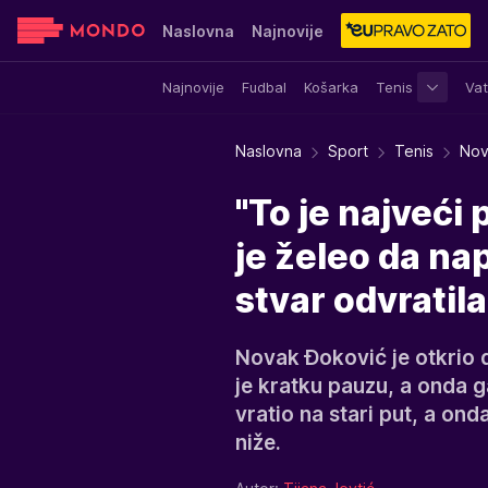
Naslovna
Najnovije
Najnovije
Fudbal
Košarka
Tenis
Vat
Sensa
Stvar ukusa
Yumama
Naslovna
Sport
Tenis
Nov
"To je najveći 
je želeo da nap
stvar odvratila
Novak Đoković je otkrio d
je kratku pauzu, a onda g
vratio na stari put, a ond
niže.