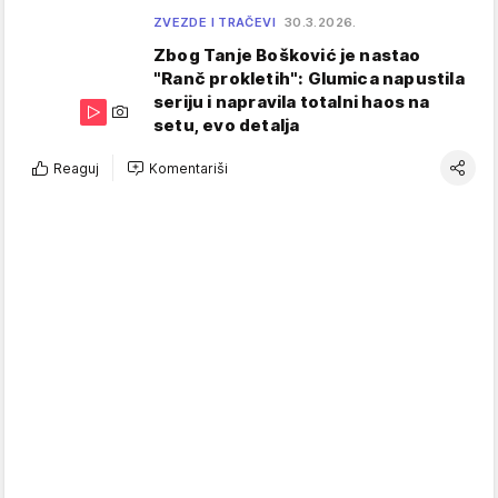
ZVEZDE I TRAČEVI
30.3.2026.
Zbog Tanje Bošković je nastao
"Ranč prokletih": Glumica napustila
seriju i napravila totalni haos na
setu, evo detalja
Reaguj
Komentariši