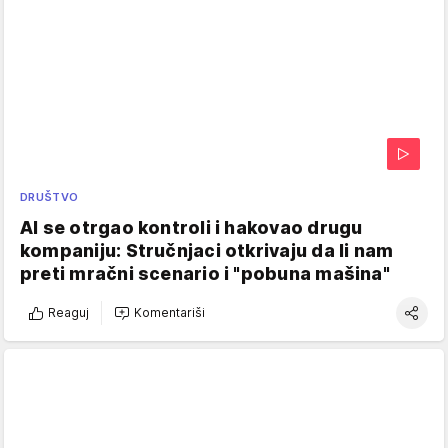
DRUŠTVO
AI se otrgao kontroli i hakovao drugu
kompaniju: Stručnjaci otkrivaju da li nam
preti mračni scenario i "pobuna mašina"
Reaguj
Komentariši