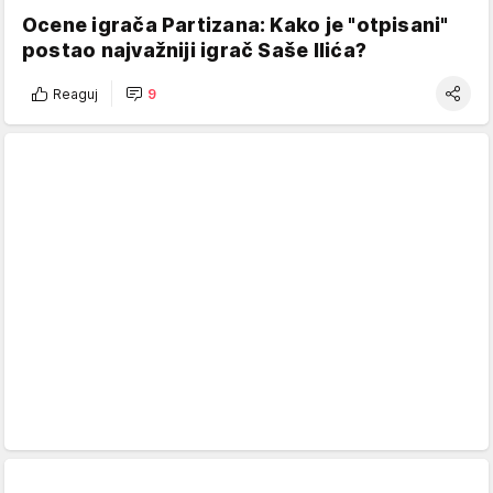
Ocene igrača Partizana: Kako je "otpisani"
postao najvažniji igrač Saše Ilića?
Reaguj
9