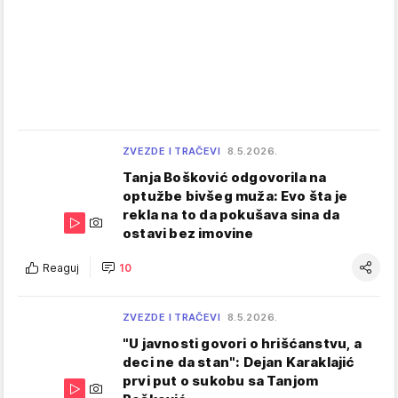
ZVEZDE I TRAČEVI
8.5.2026.
Tanja Bošković odgovorila na
optužbe bivšeg muža: Evo šta je
rekla na to da pokušava sina da
ostavi bez imovine
Reaguj
10
ZVEZDE I TRAČEVI
8.5.2026.
"U javnosti govori o hrišćanstvu, a
deci ne da stan": Dejan Karaklajić
prvi put o sukobu sa Tanjom