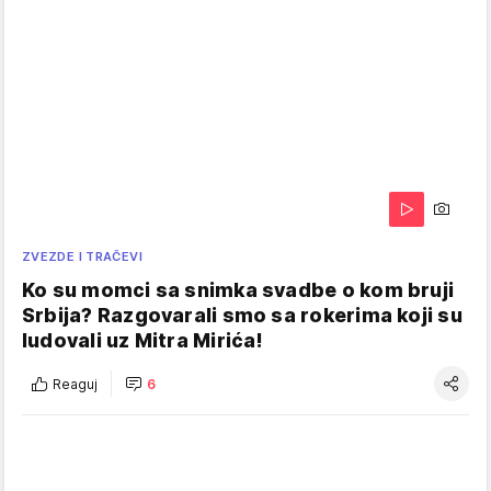
ZVEZDE I TRAČEVI
Ko su momci sa snimka svadbe o kom bruji
Srbija? Razgovarali smo sa rokerima koji su
ludovali uz Mitra Mirića!
Reaguj
6