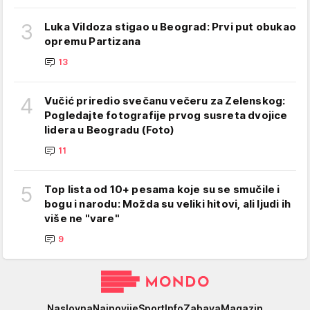
3
Luka Vildoza stigao u Beograd: Prvi put obukao
opremu Partizana
13
4
Vučić priredio svečanu večeru za Zelenskog:
Pogledajte fotografije prvog susreta dvojice
lidera u Beogradu (Foto)
11
5
Top lista od 10+ pesama koje su se smučile i
bogu i narodu: Možda su veliki hitovi, ali ljudi ih
više ne "vare"
9
Mondo
Naslovna
Najnovije
Sport
Info
Zabava
Magazin