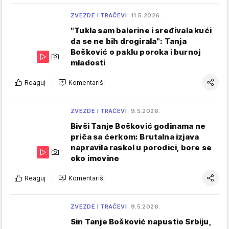
ZVEZDE I TRAČEVI
11.5.2026.
"Tukla sam balerine i sređivala kući
da se ne bih drogirala": Tanja
Bošković o paklu poroka i burnoj
mladosti
Reaguj
Komentariši
ZVEZDE I TRAČEVI
9.5.2026.
Bivši Tanje Bošković godinama ne
priča sa ćerkom: Brutalna izjava
napravila raskol u porodici, bore se
oko imovine
Reaguj
Komentariši
ZVEZDE I TRAČEVI
9.5.2026.
Sin Tanje Bošković napustio Srbiju,