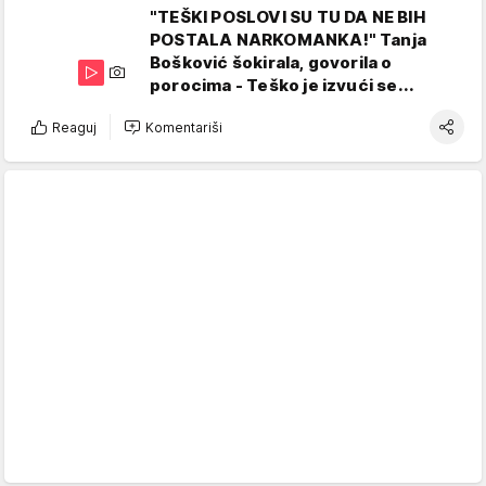
"TEŠKI POSLOVI SU TU DA NE BIH
POSTALA NARKOMANKA!" Tanja
Bošković šokirala, govorila o
porocima - Teško je izvući se...
Reaguj
Komentariši