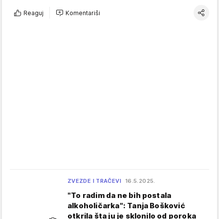
Reaguj
Komentariši
ZVEZDE I TRAČEVI
16.5.2025.
"To radim da ne bih postala
alkoholičarka": Tanja Bošković
otkrila šta ju je sklonilo od poroka