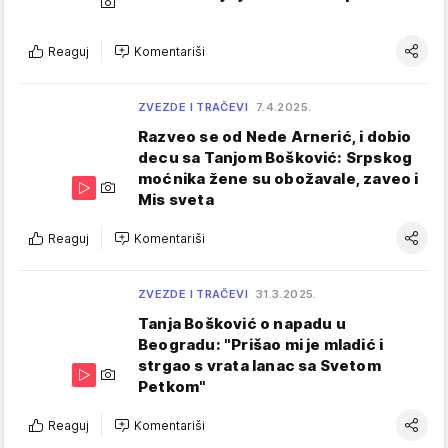
Reaguj
Komentariši
ZVEZDE I TRAČEVI
7.4.2025.
Razveo se od Nede Arnerić, i dobio
decu sa Tanjom Bošković: Srpskog
moćnika žene su obožavale, zaveo i
Mis sveta
Reaguj
Komentariši
ZVEZDE I TRAČEVI
31.3.2025.
Tanja Bošković o napadu u
Beogradu: "Prišao mi je mladić i
strgao s vrata lanac sa Svetom
Petkom"
Reaguj
Komentariši