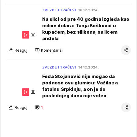
ZVEZDE I TRAČEVI
16.12.2024.
Na slici od pre 40 godina izgleda kao
milion dolara: Tanja Bošković u
kupaćem, bez silikona, sa licem
anđela
Reaguj
Komentariši
ZVEZDE I TRAČEVI
14.12.2024.
Feđa Stojanović nije mogao da
podnese ovu glumicu: Važila za
fatalnu Srpkinju, a on je do
poslednjeg dana nije voleo
Reaguj
1