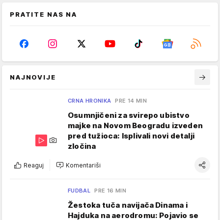
PRATITE NAS NA
NAJNOVIJE
CRNA HRONIKA
PRE 14 MIN
Osumnjičeni za svirepo ubistvo
majke na Novom Beogradu izveden
pred tužioca: Isplivali novi detalji
zločina
Reaguj
Komentariši
FUDBAL
PRE 16 MIN
Žestoka tuča navijača Dinama i
Hajduka na aerodromu: Pojavio se