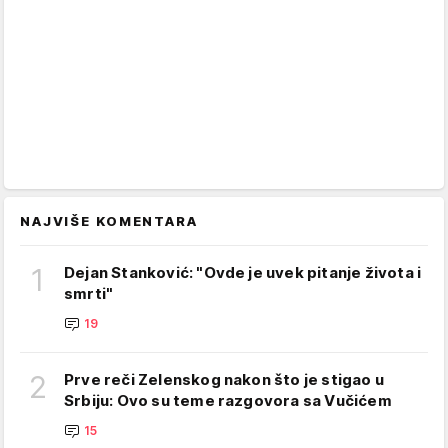
NAJVIŠE KOMENTARA
1
Dejan Stanković: "Ovde je uvek pitanje života i
smrti"
19
2
Prve reči Zelenskog nakon što je stigao u
Srbiju: Ovo su teme razgovora sa Vučićem
15