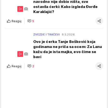
navodno nije dobio ništa, sve
ostavila ćerki: Kako izgleda Đorđe
Karaklajić?
Reaguj
5
ZVEZDE I TRAČEVI
9.5.2026.
Ovo je ćerka Tanje Bošković koja
godinama ne priča sa ocem: Za Lanu
kažu da je ista majka, evo čime se
bavi
Reaguj
2