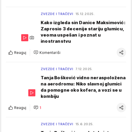
ZVEZDE I TRAČEVI
15.12.2025.
Kako izgleda sin Danice Maksimović:
Zaprosio 3 decenije stariju glumicu,
veoma uspešan i poznat u
inostranstvu
Reaguj
Komentariši
ZVEZDE I TRAČEVI
7.12.2025.
Tanja Bošković vidno neraspoložena
na aerodromu: Niko slavnoj glumici
da pomogne oko kofera, a vozi se u
kombiju
Reaguj
1
ZVEZDE I TRAČEVI
15.6.2025.