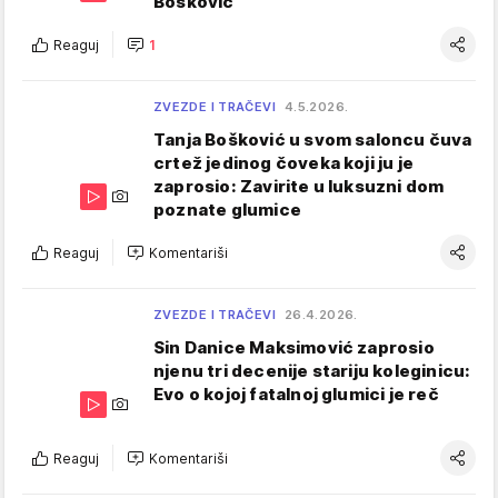
Bošković
Reaguj
1
ZVEZDE I TRAČEVI
4.5.2026.
Tanja Bošković u svom saloncu čuva
crtež jedinog čoveka koji ju je
zaprosio: Zavirite u luksuzni dom
poznate glumice
Reaguj
Komentariši
ZVEZDE I TRAČEVI
26.4.2026.
Sin Danice Maksimović zaprosio
njenu tri decenije stariju koleginicu:
Evo o kojoj fatalnoj glumici je reč
Reaguj
Komentariši