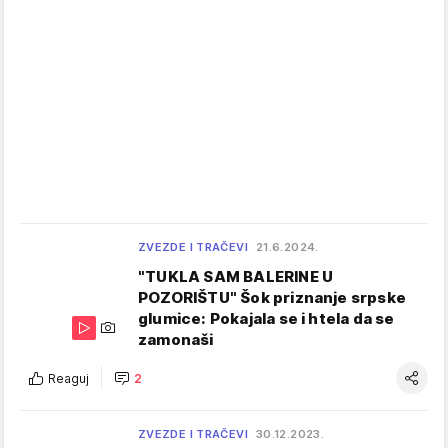
ZVEZDE I TRAČEVI
21.6.2024.
"TUKLA SAM BALERINE U
POZORIŠTU" Šok priznanje srpske
glumice: Pokajala se i htela da se
zamonaši
Reaguj
2
ZVEZDE I TRAČEVI
30.12.2023.