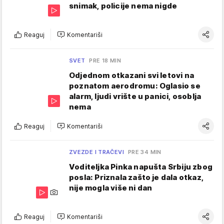
snimak, policije nema nigde
Reaguj
Komentariši
SVET
PRE 18 MIN
Odjednom otkazani svi letovi na
poznatom aerodromu: Oglasio se
alarm, ljudi vrište u panici, osoblja
nema
Reaguj
Komentariši
ZVEZDE I TRAČEVI
PRE 34 MIN
Voditeljka Pinka napušta Srbiju zbog
posla: Priznala zašto je dala otkaz,
nije mogla više ni dan
Reaguj
Komentariši