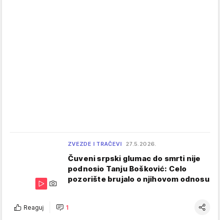
ZVEZDE I TRAČEVI
27.5.2026.
Čuveni srpski glumac do smrti nije
podnosio Tanju Bošković: Celo
pozorište brujalo o njihovom odnosu
Reaguj
1