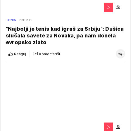
TENIS
PRE 2 H
"Najbolji je tenis kad igraš za Srbiju": Dušica
slušala savete za Novaka, pa nam donela
evropsko zlato
Reaguj
Komentariši