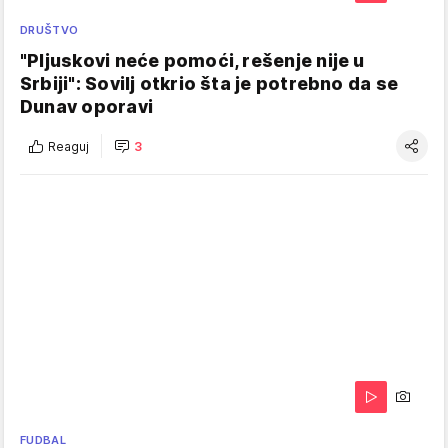
DRUŠTVO
"Pljuskovi neće pomoći, rešenje nije u
Srbiji": Sovilj otkrio šta je potrebno da se
Dunav oporavi
Reaguj
3
FUDBAL