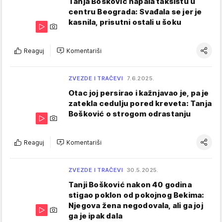
Tanja Bošković napala taksistu u
centru Beograda: Svađala se jer je
kasnila, prisutni ostali u šoku
Reaguj
Komentariši
ZVEZDE I TRAČEVI
7.6.2025.
Otac joj persirao i kažnjavao je, pa je
zatekla cedulju pored kreveta: Tanja
Bošković o strogom odrastanju
Reaguj
Komentariši
ZVEZDE I TRAČEVI
30.5.2025.
Tanji Bošković nakon 40 godina
stigao poklon od pokojnog Bekima:
Njegova žena negodovala, ali ga joj
ga je ipak dala