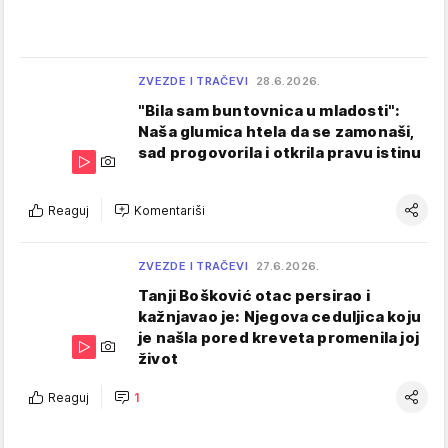
ZVEZDE I TRAČEVI
28.6.2026.
"Bila sam buntovnica u mladosti":
Naša glumica htela da se zamonaši,
sad progovorila i otkrila pravu istinu
Reaguj
Komentariši
ZVEZDE I TRAČEVI
27.6.2026.
Tanji Bošković otac persirao i
kažnjavao je: Njegova ceduljica koju
je našla pored kreveta promenila joj
život
Reaguj
1