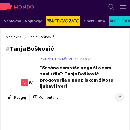
Naslovna
Najnovije
Sport
Info
Naslovna
Tanja Bošković
#
Tanja Bošković
ZVEZDE I TRAČEVI
29.7.2026.
"Srećna sam više nego što sam
zaslužila": Tanja Bošković
progovorila o penzijskom životu,
ljubavi i veri
Reaguj
Komentariši