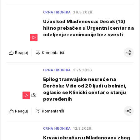
CRNA HRONIKA
26.5.2026.
Užas kod Mladenovca: Dečak (13)
hitno prebačen u Urgentni centar na
odeljenje reanimacije bez svesti
Reaguj
Komentariši
CRNA HRONIKA
25.5.2026.
Epilog tramvajske nesreće na
Dorćolu: Više od 20 ljudi u bolnici,
oglasio se Klinički centar o stanju
povređenih
Reaguj
Komentariši
CRNA HRONIKA
12.5.2026.
Krvavi obračun u Mladenovcu zbog