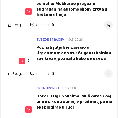
osmeha: Muškarac pregazio
sugrađanina automobilom, žrtva u
teškom stanju
Reaguj
Komentariši
ZVEZDE I TRAČEVI
10.5.2026.
Poznati jutjuber završio u
Urgentnom centru: Stigao u bolnicu
sav krvav, poznato kako se oseća
Reaguj
Komentariši
CRNA HRONIKA
9.5.2026.
Horor u Ugrinovcima: Muškarac (74)
uneo u kuću sumnjiv predmet, pa mu
eksplodirao u ruci