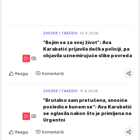
ZVEZDE I TRAČEVI
12.4.2026.
"Bojim se za svoj život": Ava
Karabatić prijavila dečka policiji, pa
objavila uznemirujuće slike povreda
Reaguj
Komentariši
ZVEZDE I TRAČEVI
11.4.2026.
"Brutalno sam pretučena, snosiće
posledice kunem se": Ava Karabatić
se oglasila nakon što je primljena na
Urgentni
Reaguj
Komentariši