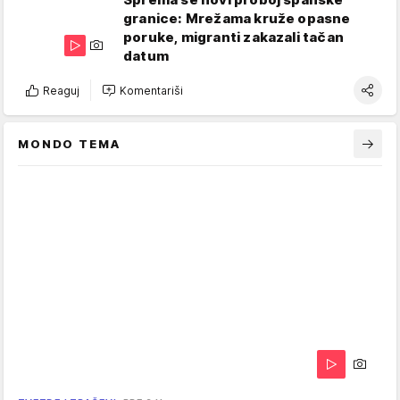
granice: Mrežama kruže opasne
poruke, migranti zakazali tačan
datum
Reaguj
Komentariši
MONDO TEMA