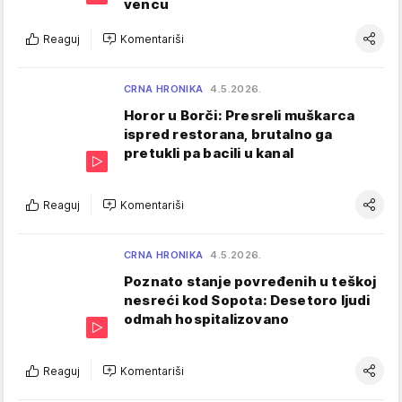
vencu
Reaguj
Komentariši
CRNA HRONIKA
4.5.2026.
Horor u Borči: Presreli muškarca
ispred restorana, brutalno ga
pretukli pa bacili u kanal
Reaguj
Komentariši
CRNA HRONIKA
4.5.2026.
Poznato stanje povređenih u teškoj
nesreći kod Sopota: Desetoro ljudi
odmah hospitalizovano
Reaguj
Komentariši