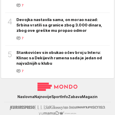
7
4
Devojka nastavila sama, on morao nazad:
Srbina vratili sa granice zbog 3.000 dinara,
zbog ove greške mu propao odmor
7
5
Stankovićev sin obukao očev broj u Interu:
Klinac sa Dekijevih ramena sada je jedan od
najvažnijih u klubu
7
Mondo
Naslovna
Najnovije
Sport
Info
Zabava
Magazin