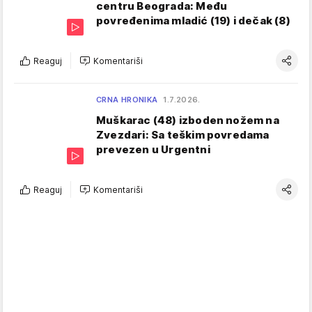
centru Beograda: Među
povređenima mladić (19) i dečak (8)
Reaguj
Komentariši
CRNA HRONIKA
1.7.2026.
Muškarac (48) izboden nožem na
Zvezdari: Sa teškim povredama
prevezen u Urgentni
Reaguj
Komentariši