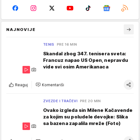
NAJNOVIJE
TENIS
PRE 16 MIN
Skandal zbog 347. tenisera sveta:
Francuz napao US Open, nepravdu
vide svi osim Amerikanaca
Reaguj
Komentariši
ZVEZDE I TRAČEVI
PRE 20 MIN
Ovako izgleda sin Milene Kačavende
za kojim su poludele devojke: Slika
sa bazena zapalila mreže (Foto)