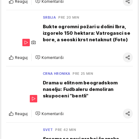
Reaguj
Komentariši
SRBIJA
PRE 20 MIN
Bukte ogromni požari u dolini Ibra,
izgorelo 150 hektara: Vatrogasci se
bore, a seoski krst netaknut (Foto)
Reaguj
Komentariši
CRNA HRONIKA
PRE 25 MIN
Drama u elitnom beogradskom
naselju: Fudbaleru demoliran
skupoceni "bentli"
Reaguj
Komentariši
SVET
PRE 42 MIN
Sprema se novi proboj španske