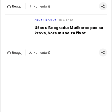
Reaguj
Komentariši
CRNA HRONIKA
18.4.2026.
Užas u Beogradu: Muškarac pao sa
krova, bore mu se za život
Reaguj
Komentariši