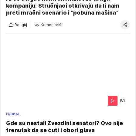
kompaniju: Stručnjaci otkrivaju da li nam
preti mračni scenario i "pobuna mašina"
Reaguj
Komentariši
FUDBAL
Gde su nestali Zvezdini senatori? Ovo nije
trenutak da se ćuti i obori glava