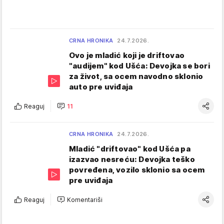
CRNA HRONIKA
24.7.2026.
Ovo je mladić koji je driftovao
"audijem" kod Ušća: Devojka se bori
za život, sa ocem navodno sklonio
auto pre uviđaja
Reaguj
11
CRNA HRONIKA
24.7.2026.
Mladić "driftovao" kod Ušća pa
izazvao nesreću: Devojka teško
povređena, vozilo sklonio sa ocem
pre uviđaja
Reaguj
Komentariši