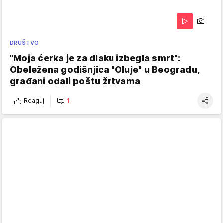
DRUŠTVO
"Moja ćerka je za dlaku izbegla smrt":
Obeležena godišnjica "Oluje" u Beogradu,
građani odali poštu žrtvama
Reaguj
1