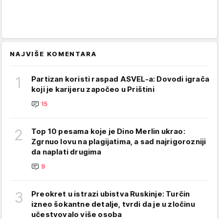
NAJVIŠE KOMENTARA
1
Partizan koristi raspad ASVEL-a: Dovodi igrača
koji je karijeru započeo u Prištini
15
2
Top 10 pesama koje je Dino Merlin ukrao:
Zgrnuo lovu na plagijatima, a sad najrigorozniji
da naplati drugima
9
3
Preokret u istrazi ubistva Ruskinje: Turčin
izneo šokantne detalje, tvrdi da je u zločinu
učestvovalo više osoba