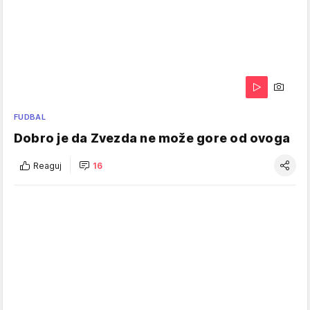
FUDBAL
Dobro je da Zvezda ne može gore od ovoga
Reaguj
16