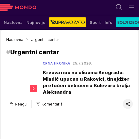
Naslovna
Najnovije
Sport
Info
Naslovna
Urgentni centar
#
Urgentni centar
CRNA HRONIKA
25.7.2026.
Krvava noć na ulicama Beograda:
Mladić upucan u Rakovici, tinejdžer
pretučen čekićem u Bulevaru kralja
Aleksandra
Reaguj
Komentariši