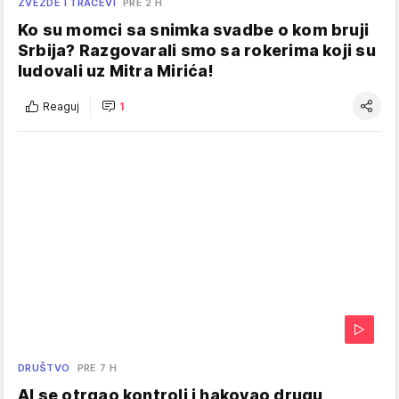
ZVEZDE I TRAČEVI
PRE 2 H
Ko su momci sa snimka svadbe o kom bruji
Srbija? Razgovarali smo sa rokerima koji su
ludovali uz Mitra Mirića!
Reaguj
1
DRUŠTVO
PRE 7 H
AI se otrgao kontroli i hakovao drugu