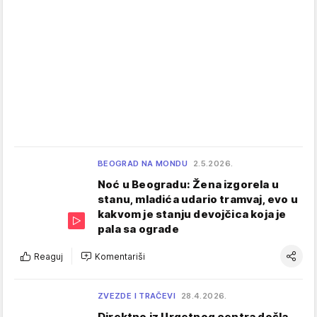
BEOGRAD NA MONDU
2.5.2026.
Noć u Beogradu: Žena izgorela u
stanu, mladića udario tramvaj, evo u
kakvom je stanju devojčica koja je
pala sa ograde
Reaguj
Komentariši
ZVEZDE I TRAČEVI
28.4.2026.
Direktno iz Urgetnog centra došla