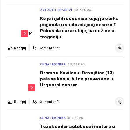
ZVEZDE I TRAČEVI
19.7.2026.
Ko je rijaliti učesnica kojoj je ćerka
poginula u saobraćajnoj nesreći?
Pokušala da se ubije, pa doživela
tragediju
Reaguj
Komentariši
CRNA HRONIKA
19.7.2026.
Drama u Kovilovu! Devojčica (13)
pala sa konja, hitno prevezena u
Urgentni centar
Reaguj
Komentariši
CRNA HRONIKA
6.7.2026.
Težak sudar autobusa i motora u