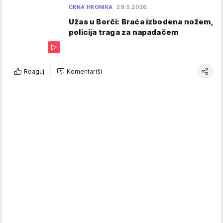
CRNA HRONIKA
29.5.2026.
Užas u Borči: Braća izbodena nožem,
policija traga za napadačem
Reaguj
Komentariši