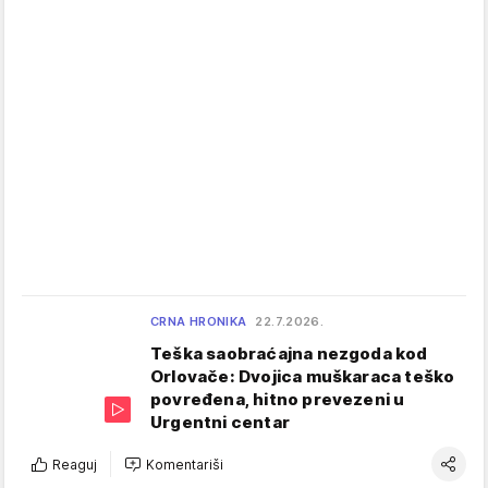
CRNA HRONIKA
22.7.2026.
Teška saobraćajna nezgoda kod
Orlovače: Dvojica muškaraca teško
povređena, hitno prevezeni u
Urgentni centar
Reaguj
Komentariši