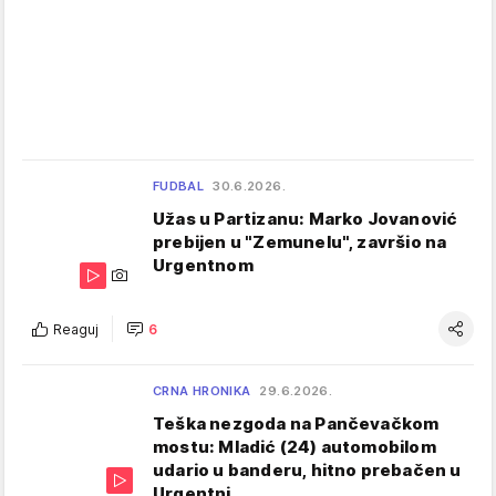
FUDBAL
30.6.2026.
Užas u Partizanu: Marko Jovanović
prebijen u "Zemunelu", završio na
Urgentnom
Reaguj
6
CRNA HRONIKA
29.6.2026.
Teška nezgoda na Pančevačkom
mostu: Mladić (24) automobilom
udario u banderu, hitno prebačen u
Urgentni