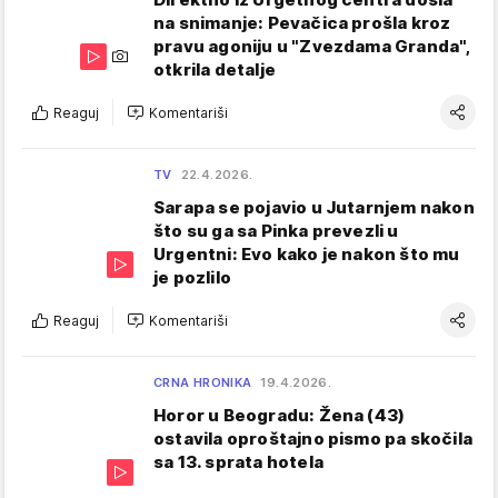
na snimanje: Pevačica prošla kroz
pravu agoniju u "Zvezdama Granda",
otkrila detalje
Reaguj
Komentariši
TV
22.4.2026.
Sarapa se pojavio u Jutarnjem nakon
što su ga sa Pinka prevezli u
Urgentni: Evo kako je nakon što mu
je pozlilo
Reaguj
Komentariši
CRNA HRONIKA
19.4.2026.
Horor u Beogradu: Žena (43)
ostavila oproštajno pismo pa skočila
sa 13. sprata hotela