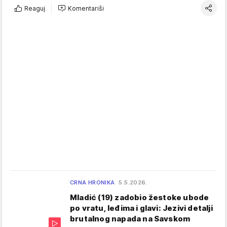
Reaguj
Komentariši
CRNA HRONIKA
5.5.2026.
Mladić (19) zadobio žestoke ubode
po vratu, leđima i glavi: Jezivi detalji
brutalnog napada na Savskom