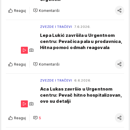
Reaguj
Komentariši
ZVEZDE I TRAČEVI
7.6.2026.
Lepa Lukić završila u Urgentnom
centru: Pevačica pala u prodavnica,
Hitna pomoć odmah reagovala
Reaguj
Komentariši
ZVEZDE I TRAČEVI
6.6.2026.
Aca Lukas završio u Urgentnom
centru: Pevač hitno hospitalizovan,
ovo su detalji
Reaguj
5