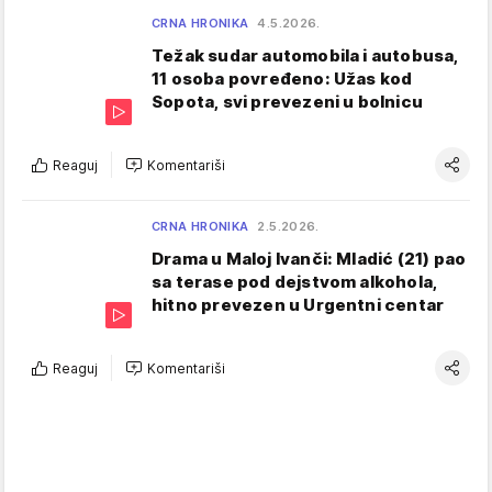
CRNA HRONIKA
4.5.2026.
Težak sudar automobila i autobusa,
11 osoba povređeno: Užas kod
Sopota, svi prevezeni u bolnicu
Reaguj
Komentariši
CRNA HRONIKA
2.5.2026.
Drama u Maloj Ivanči: Mladić (21) pao
sa terase pod dejstvom alkohola,
hitno prevezen u Urgentni centar
Reaguj
Komentariši