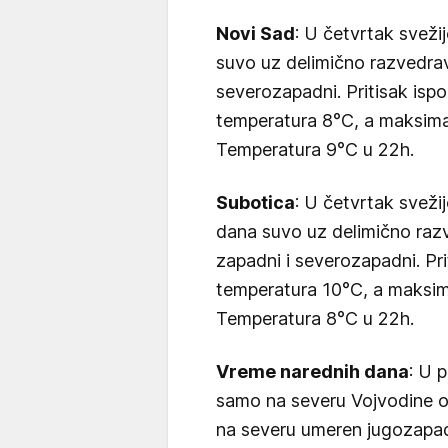
Novi Sad
: U četvrtak sveži
suvo uz delimično razvedrav
severozapadni. Pritisak isp
temperatura 8°C, a maksim
Temperatura 9°C u 22h.
Subotica
: U četvrtak sveži
dana suvo uz delimično raz
zapadni i severozapadni. Pr
temperatura 10°C, a maksi
Temperatura 8°C u 22h.
Vreme narednih dana
: U 
samo na severu Vojvodine ob
na severu umeren jugozapadn