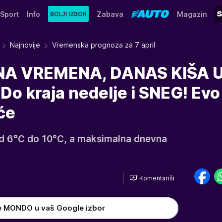
Sport
Info
Zabava
Magazin
Najnovije
Vremenska prognoza za 7 april
NA VREMENA, DANAS KIŠA 
Do kraja nedelje i SNEG! Evo
će
d 6°C do 10°C, a maksimalna dnevna
Komentariši
e MONDO u vaš Google izbor