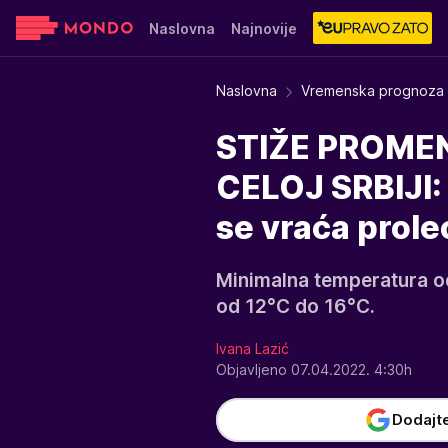
Naslovna
Najnovije
Sensa
Stvar ukusa
Yumama
Naslovna
Vremenska prognoza
STIŽE PROME
CELOJ SRBIJI: 
se vraća prole
Minimalna temperatura o
od 12°C do 16°C.
Ivana Lazić
Objavljeno 07.04.2022. 4:30h
Dodajt