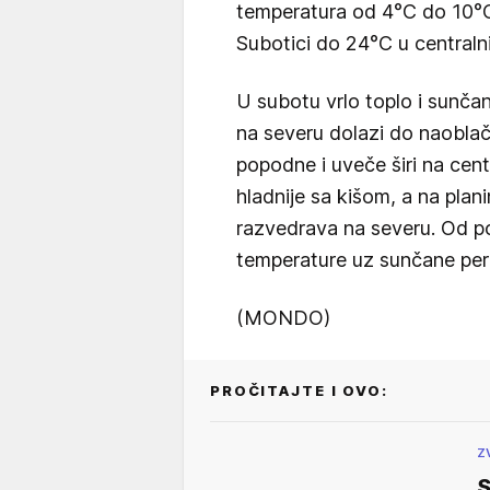
temperatura od 4°C do 10°
Subotici do 24°C u centraln
U subotu vrlo toplo i sunčan
na severu dolazi do naobla
popodne i uveče širi na cent
hladnije sa kišom, a na pl
razvedrava na severu. Od po
temperature uz sunčane per
(MONDO)
PROČITAJTE I OVO:
Z
S