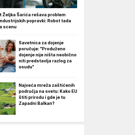
t Željka Šarića rešava problem
industrijskih popravki: Robot tada
a scenu
Savetnica za dojenje
poručuje: "Produženo
dojenje nije ništa neobično
niti predstavlja razlog za
osudu"
Najveća mreža zaštićenih
područja na svetu: Kako EU
štiti prirodu i gde je tu
Zapadni Balkan?