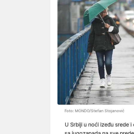
Foto: MONDO/Stefan Stojanović
U Srbiji u noći izeđu srede i
sa jugozapada na sve predel