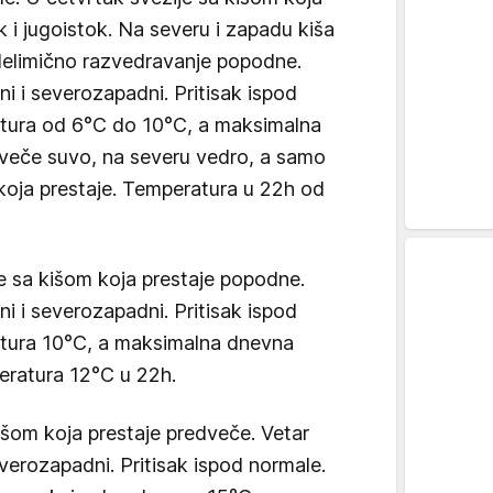
k i jugoistok. Na severu i zapadu kiša
delimično razvedravanje popodne.
i i severozapadni. Pritisak ispod
tura od 6°C do 10°C, a maksimalna
veče suvo, na severu vedro, a samo
 koja prestaje. Temperatura u 22h od
je sa kišom koja prestaje popodne.
i i severozapadni. Pritisak ispod
tura 10°C, a maksimalna dnevna
ratura 12°C u 22h.
kišom koja prestaje predveče. Vetar
verozapadni. Pritisak ispod normale.