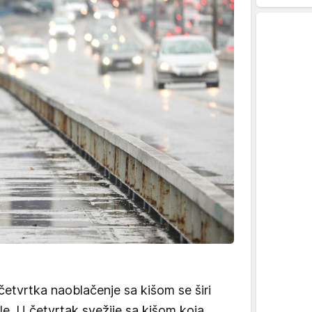
 četvrtka naoblačenje sa kišom se širi
e. U četvrtak svežije sa kišom koja