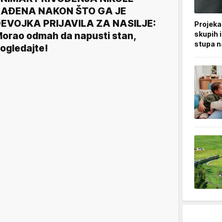
RAĐENA NAKON ŠTO GA JE
EVOJKA PRIJAVILA ZA NASILJE:
Projeka
skupih 
orao odmah da napusti stan,
stupa n
ogledajte!