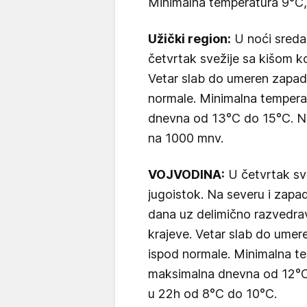
Minimalna temperatura 9°C
Užički region:
U noći sreda
četvrtak svežije sa kišom ko
Vetar slab do umeren zapadn
normale. Minimalna tempera
dnevna od 13°C do 15°C. Na Z
na 1000 mnv.
VOJVODINA:
U četvrtak sve
jugoistok. Na severu i zapa
dana uz delimično razvedrav
krajeve. Vetar slab do umere
ispod normale. Minimalna t
maksimalna dnevna od 12°C
u 22h od 8°C do 10°C.