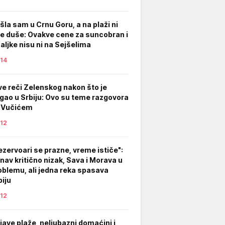
šla sam u Crnu Goru, a na plaži ni
ve duše: Ovakve cene za suncobran i
žaljke nisu ni na Sejšelima
14
ve reči Zelenskog nakon što je
igao u Srbiju: Ovo su teme razgovora
 Vučićem
12
ezervoari se prazne, vreme ističe":
nav kritično nizak, Sava i Morava u
oblemu, ali jedna reka spasava
biju
12
ljave plaže, neljubazni domaćini i