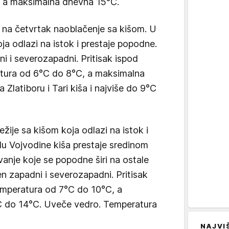
, a maksimalna dnevna 15°C.
 na četvrtak naoblačenje sa kišom. U
ja odlazi na istok i prestaje popodne.
i i severozapadni. Pritisak ispod
tura od 6°C do 8°C, a maksimalna
latiboru i Tari kiša i najviše do 9°C
žije sa kišom koja odlazi na istok i
du Vojvodine kiša prestaje sredinom
anje koje se popodne širi na ostale
n zapadni i severozapadni. Pritisak
emperatura od 7°C do 10°C, a
 do 14°C. Uveče vedro. Temperatura
NAJVI