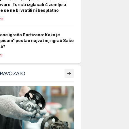
evare: Turisti izglasali 4 zemlje u
e se ne bi vratili ni besplatno
11
ene igrača Partizana: Kako je
tpisani" postao najvažniji igrač Saše
ća?
9