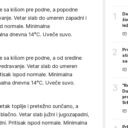
je sa kišom pre podne, a popodne
1
Do
anje. Vetar slab do umeren zapadni i
ži
le
od normale. Minimalna
alna dnevna 14°C. Uveče suvo.
2
Pr
st
je sa kišom pre podne, a od sredine
sa
vedravanje. Vetar slab do umeren
itisak ispod normale. Minimalna
malna dnevna 14°C. Uveče suvo.
3
"R
Du
pr
Sr
petak toplije i pretežno sunčano, a
lačno. Vetar slab južni i jugozapadni,
i. Pritisak ispod normale. Minimalna
Pr