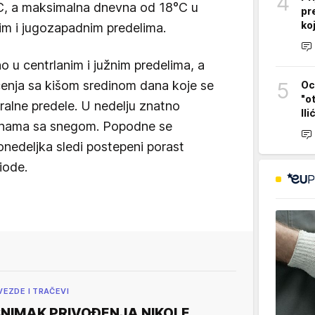
4
C, a maksimalna dnevna od 18°C u
pr
koj
im i jugozapadnim predelima.
o u centrlanim i južnim predelima, a
čenja sa kišom sredinom dana koje se
5
Oc
"o
ralne predele. U nedelju znatno
Ili
aninama sa snegom. Popodne se
nedeljka sledi postepeni porast
iode.
VEZDE I TRAČEVI
NIMAK PRIVOĐENJA NIKOLE