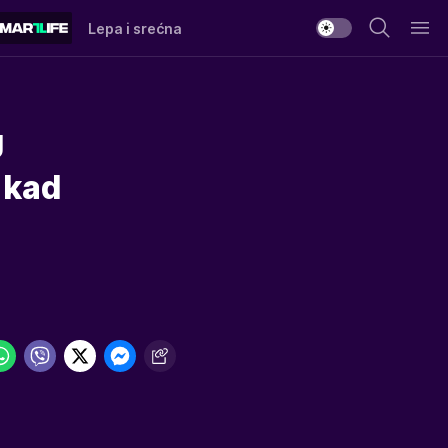
Lepa i srećna
U
 kad