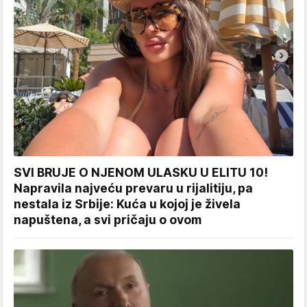
SVI BRUJE O NJENOM ULASKU U ELITU 10!
Napravila najveću prevaru u rijalitiju, pa
nestala iz Srbije: Kuća u kojoj je živela
napuštena, a svi pričaju o ovom