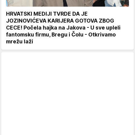
HRVATSKI MEDIJI TVRDE DA JE
JOZINOVIĆEVA KARIJERA GOTOVA ZBOG
CECE! Počela hajka na Jakova - U sve upleli
fantomsku firmu, Bregu i Čolu - Otkrivamo
mrežu laži