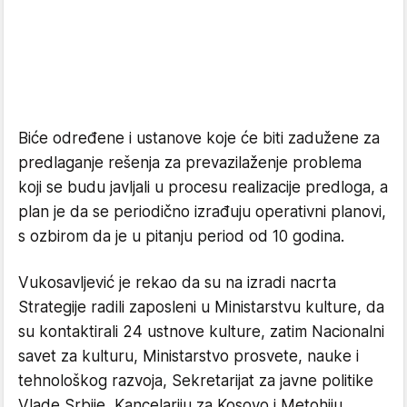
Biće određene i ustanove koje će biti zadužene za
predlaganje rešenja za prevazilaženje problema
koji se budu javljali u procesu realizacije predloga, a
plan je da se periodično izrađuju operativni planovi,
s ozbirom da je u pitanju period od 10 godina.
Vukosavljević je rekao da su na izradi nacrta
Strategije radili zaposleni u Ministarstvu kulture, da
su kontaktirali 24 ustnove kulture, zatim Nacionalni
savet za kulturu, Ministarstvo prosvete, nauke i
tehnološkog razvoja, Sekretarijat za javne politike
Vlade Srbije, Kancelariju za Kosovo i Metohiju,