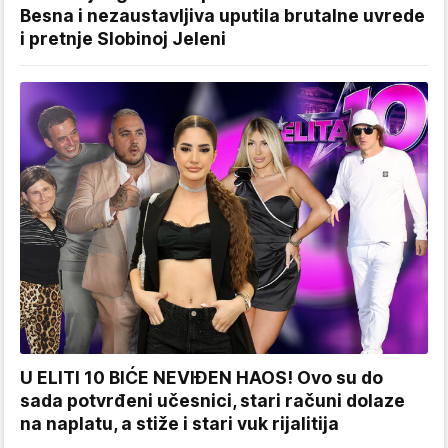
Besna i nezaustavljiva uputila brutalne uvrede
i pretnje Slobinoj Jeleni
U ELITI 10 BIĆE NEVIĐEN HAOS! Ovo su do
sada potvrđeni učesnici, stari računi dolaze
na naplatu, a stiže i stari vuk rijalitija