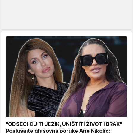
"ODSEĆI ĆU TI JEZIK, UNIŠTITI ŽIVOT I BRAK"
Poslušajte glasovne poruke Ane Nikolić: