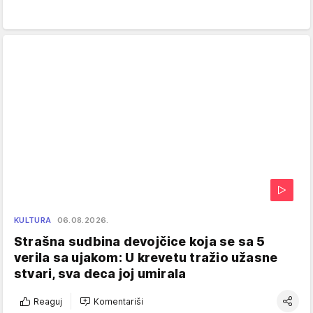
KULTURA
06.08.2026.
Strašna sudbina devojčice koja se sa 5
verila sa ujakom: U krevetu tražio užasne
stvari, sva deca joj umirala
Reaguj
Komentariši