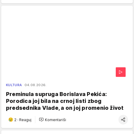
KULTURA
04.08.2026.
Preminula supruga Borislava Pekića:
Porodica joj bila na crnoj listi zbog
predsednika Vlade, a on joj promenio život
2
·
Reaguj
Komentariši