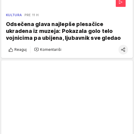
KULTURA
PRE 11 H
Odsečena glava najlepše plesačice
ukradena iz muzeja: Pokazala golo telo
vojnicima pa ubijena, ljubavnik sve gledao
Reaguj
Komentariši