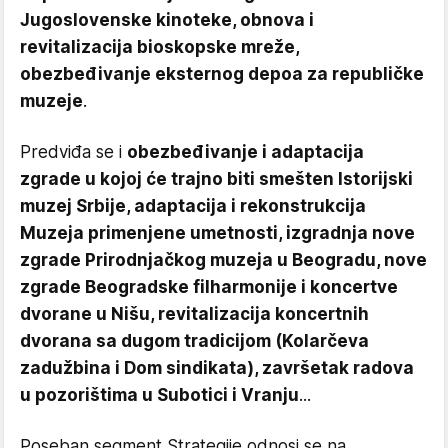
Jugoslovenske kinoteke, obnova i
revitalizacija bioskopske mreže,
obezbeđivanje eksternog depoa za republičke
muzeje
.
Predviđa se i
obezbeđivanje i adaptacija
zgrade u kojoj će trajno biti smešten Istorijski
muzej Srbije, adaptacija i rekonstrukcija
Muzeja primenjene umetnosti, izgradnja nove
zgrade Prirodnjačkog muzeja u Beogradu, nove
zgrade Beogradske filharmonije i koncertve
dvorane u Nišu, revitalizacija koncertnih
dvorana sa dugom tradicijom (Kolarčeva
zadužbina i Dom sindikata), završetak radova
u pozorištima u Subotici i Vranju
...
Poseban segment Strategije odnosi se na