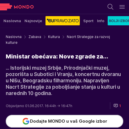
Naslovna
Najnovije
Sport
Info
Naslovna
Zabava
Kultura
Nacrt Strategije za razvoj
kulture
Ministar obećava: Nove zgrade za...
... Istorijski muzej Srbije, Prirodnjački muzej,
pozorišta u Subotici i Vranju, koncertnu dvoranu
u NIšu, Beogradsku filharmoniju. Napravljen
Nacrt Strategije za poboljšanje stanja u kulturi u
narednih 10 godina.
Objavljeno 01.06.2017. 16:44h
→ 16:47h
1
Dodajte MONDO u vaš Google izbor