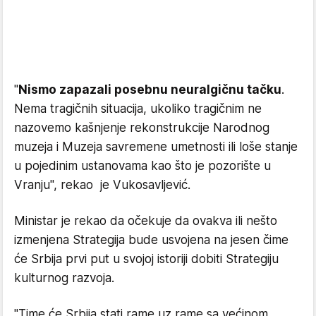
"
Nismo zapazali posebnu neuralgičnu tačku
.
Nema tragičnih situacija, ukoliko tragičnim ne
nazovemo kašnjenje rekonstrukcije Narodnog
muzeja i Muzeja savremene umetnosti ili loše stanje
u pojedinim ustanovama kao što je pozorište u
Vranju", rekao je Vukosavljević.
Ministar je rekao da očekuje da ovakva ili nešto
izmenjena Strategija bude usvojena na jesen čime
će Srbija prvi put u svojoj istoriji dobiti Strategiju
kulturnog razvoja.
"Time će Srbija stati rame uz rame sa većinom