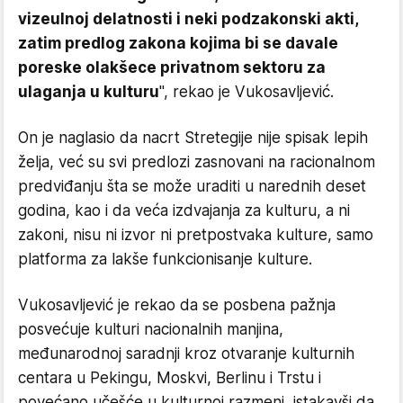
vizeulnoj delatnosti i neki podzakonski akti,
zatim predlog zakona kojima bi se davale
poreske olakšece privatnom sektoru za
ulaganja u kulturu
", rekao je Vukosavljević.
On je naglasio da nacrt Stretegije nije spisak lepih
želja, već su svi predlozi zasnovani na racionalnom
predviđanju šta se može uraditi u narednih deset
godina, kao i da veća izdvajanja za kulturu, a ni
zakoni, nisu ni izvor ni pretpostvaka kulture, samo
platforma za lakše funkcionisanje kulture.
Vukosavljević je rekao da se posbena pažnja
posvećuje kulturi nacionalnih manjina,
međunarodnoj saradnji kroz otvaranje kulturnih
centara u Pekingu, Moskvi, Berlinu i Trstu i
povećano učešće u kulturnoj razmeni, istakavši da