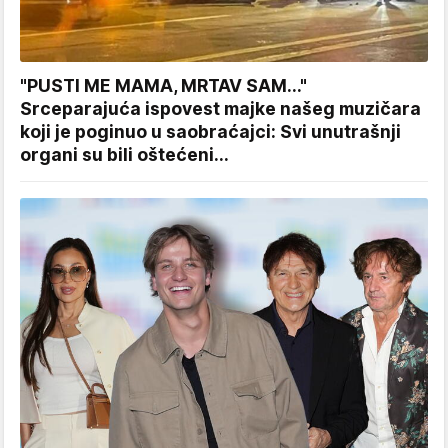
"PUSTI ME MAMA, MRTAV SAM..."
Srceparajuća ispovest majke našeg muzičara
koji je poginuo u saobraćajci: Svi unutrašnji
organi su bili oštećeni...