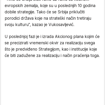
evropskih zemalja, koje su u poslednjih 10 godina
dobile strategije. Tako će se Srbija priklučiti
porodici država koje na strateški način tretiraju
svoju kulturu", kazao je Vukosavljević.
U poslednjoj fazi je i izrada Akcionog plana kojim će
se precizirati vremenski okvir za realizaciju svega
što je predviđeno Strategijom, kao i institucije koje
će biti zadužene za realizaciju i način praćenja toga.