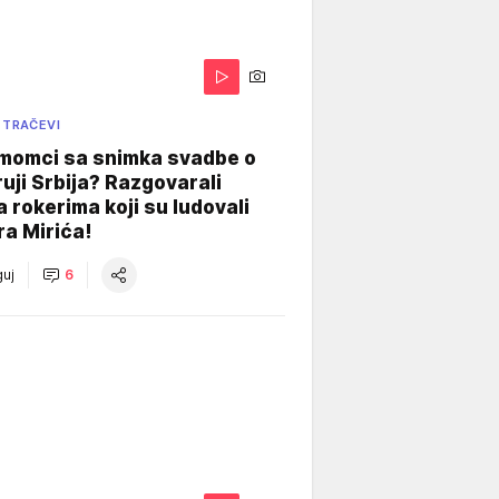
 TRAČEVI
 momci sa snimka svadbe o
uji Srbija? Razgovarali
 rokerima koji su ludovali
ra Mirića!
uj
6