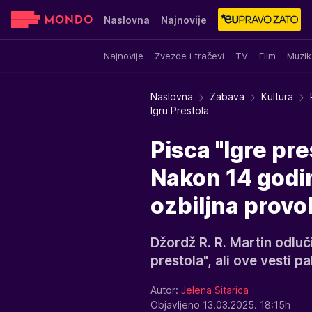
Naslovna
Najnovije
Najnovije
Zvezde i tračevi
TV
Film
Muzik
Sensa
Stvar ukusa
Yumama
Naslovna
Zabava
Kultura
Igru Prestola
Pisca "Igre pr
Nakon 14 godi
ozbiljna provo
Džordž R. R. Martin odluči
prestola", ali ove vesti p
Autor:
Jelena Sitarica
Objavljeno 13.03.2025. 18:15h