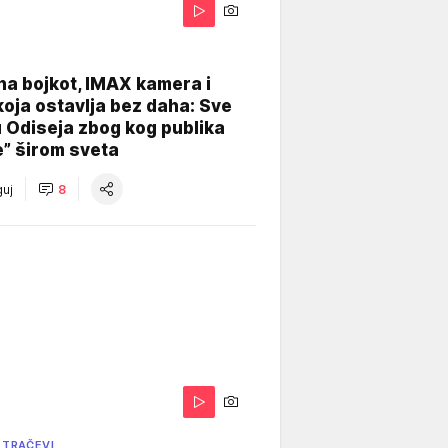
na bojkot, IMAX kamera i
koja ostavlja bez daha: Sve
u Odiseja zbog kog publika
e” širom sveta
uj
8
 TRAČEVI