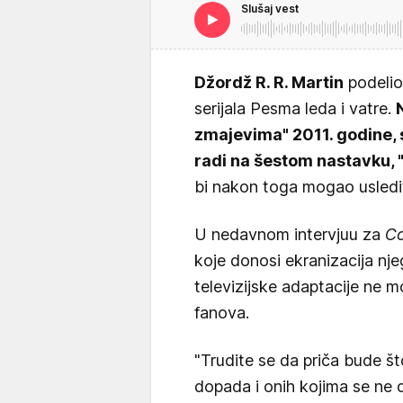
Slušaj vest
Džordž R. R. Martin
podelio
serijala Pesma leda i vatre.
zmajevima" 2011. godine, 
radi na šestom nastavku, 
bi nakon toga mogao usledit
U nedavnom intervjuu za
Co
koje donosi ekranizacija njeg
televizijske adaptacije ne m
fanova.
"Trudite se da priča bude što
dopada i onih kojima se ne d