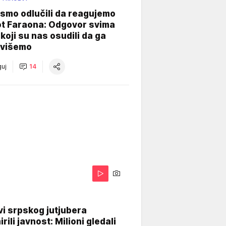
smo odlučili da reagujemo
ot Faraona: Odgovor svima
koji su nas osudili da ga
višemo
uj
14
i srpskog jutjubera
rili javnost: Milioni gledali