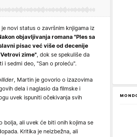
 je novi status o završnim knjigama iz
Nakon objavljivanja romana "Ples sa
slavni pisac već više od decenije
"Vetrovi zime"
, dok se spekuliše da
i i sedmi deo, "San o proleću".
llider
, Martin je govorio o izazovima
ovih dela i naglasio da filmske i
MOND
ogu uvek ispuniti očekivanja svih
 bolja, ali uvek će biti onih kojima se
opada. Kritika je neizbežna, ali