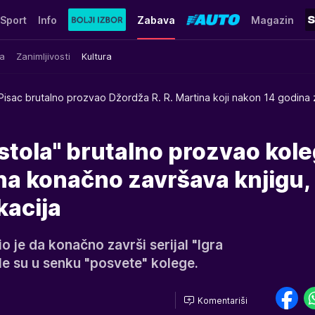
Sport
Info
Zabava
Magazin
a
Zanimljivosti
Kultura
Pisac brutalno prozvao Džordža R. R. Martina koji nakon 14 godina
estola" brutalno prozvao kole
na konačno završava knjigu,
kacija
o je da konačno završi serijal "Igra
ale su u senku "posvete" kolege.
Komentariši