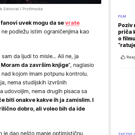
k Editorial / Profimedia
FILM
 fanovi uvek mogu da se
vrate
Poziv 
e ne podležu istim ograničenjima kao
priča 
o film
“ratuj
sam da ljudi to misle... Ali ne, ja
Reag
.
Moram da završim knjige
", naglasio
var nad kojom imam potpunu kontrolu.
, nema studijskih izvršnih
 udovoljim, nema drugih pisaca sa
će biti onakve kakve ih ja zamislim. I
ilično dobro, ali voleo bih da ide
n je dao nešto manje optimističnu
ZVEZDE I