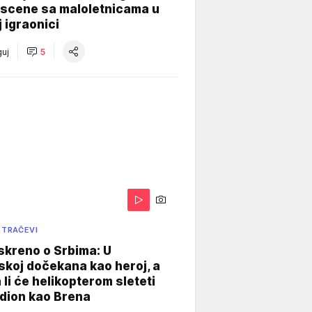
 scene sa maloletnicama u
j igraonici
uj
5
 TRAČEVI
skreno o Srbima: U
koj dočekana kao heroj, a
 li će helikopterom sleteti
dion kao Brena