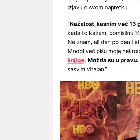
izjavu o svom napretku.
"Nažalost, kasnim već 13 
kada to kažem, pomislim: '
Ne znam, ali dan po dan i eto..
Mnogi već pišu moje nekrol
knjige
.’ Možda su u pravu.
sasvim vitalan."