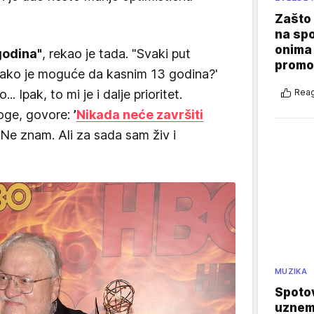
Zašto 
na sp
onima 
godina"
, rekao je tada. "Svaki put
promo
Kako je moguće da kasnim 13 godina?'
Reag
. Ipak, to mi je i dalje prioritet.
oge, govore:
’
Nikada neće završiti
Ne znam. Ali za sada sam živ i
MUZIKA
Spotov
uznemi