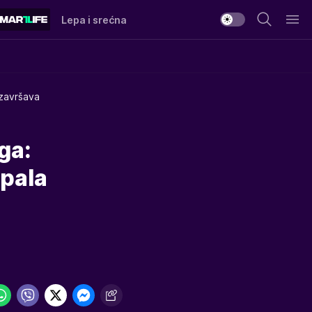
Lepa i srećna
 završava
ga:
 pala