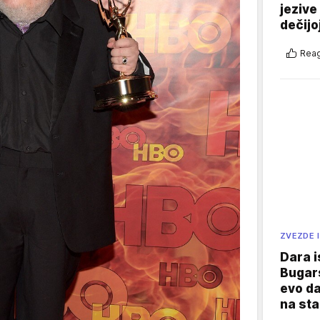
jezive
dečijo
Reag
ZVEZDE I
Dara i
Bugars
evo da
na sta