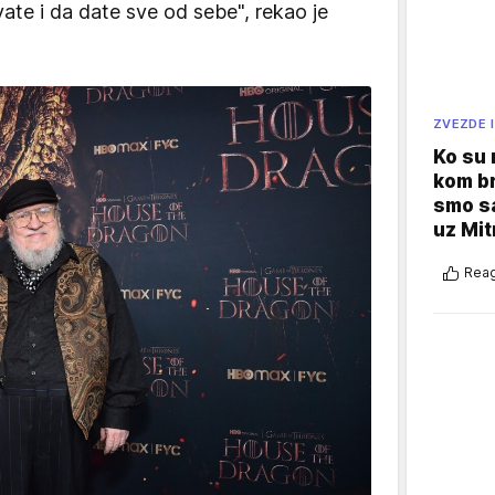
ate i da date sve od sebe", rekao je
ZVEZDE I
Ko su
kom br
smo sa
uz Mit
Reag