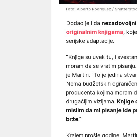
Foto: Alberto Rodriguez / Shutterstoc
Dodao je i da
nezadovoljni
originalnim knjigama
, koj
serijske adaptacije.
"Knjige su uvek tu, i svestan 
moram da se vratim pisanju
je Martin. "To je jedina st
Nema budžetskih ograničenja
producenta kojima moram da
drugačijim vizijama.
Knjige 
mislim da mi pisanje ide pr
brže
."
Krajem prošle godine, Marti