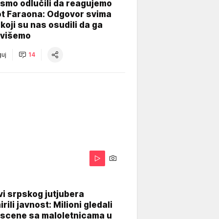
smo odlučili da reagujemo
ot Faraona: Odgovor svima
koji su nas osudili da ga
višemo
uj
14
i srpskog jutjubera
rili javnost: Milioni gledali
 scene sa maloletnicama u