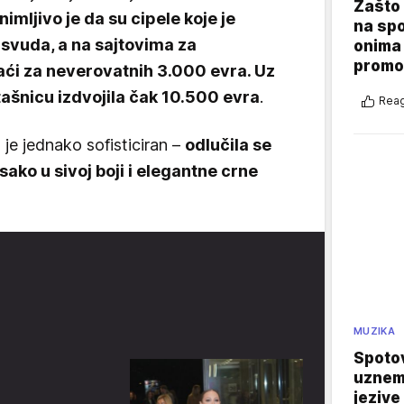
Zašto 
nimljivo je da su cipele koje je
na sp
svuda, a na sajtovima za
onima 
promo
ći za neverovatnih 3.000 evra. Uz
 tašnicu izdvojila čak 10.500 evra
.
Reag
 je jednako sofisticiran –
odlučila se
sako u sivoj boji i elegantne crne
MUZIKA
Spotov
uznemi
jezive