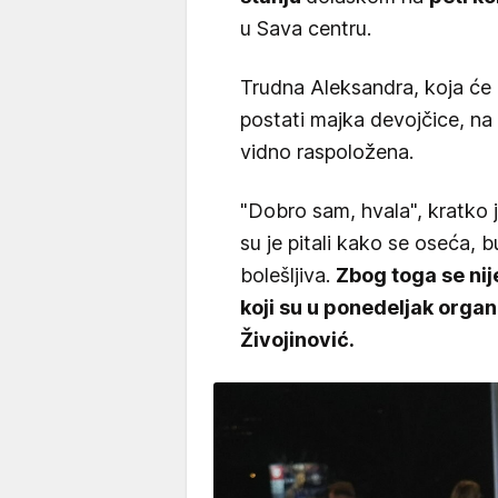
u Sava centru.
Trudna Aleksandra, koja će u
postati majka devojčice, na
vidno raspoložena.
"Dobro sam, hvala", kratko 
su je pitali kako se oseća, 
bolešljiva.
Zbog toga se nij
koji su u ponedeljak orga
Živojinović.