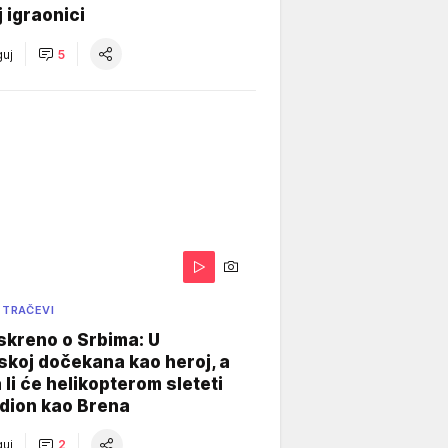
j igraonici
uj
5
 TRAČEVI
skreno o Srbima: U
koj dočekana kao heroj, a
 li će helikopterom sleteti
dion kao Brena
uj
2