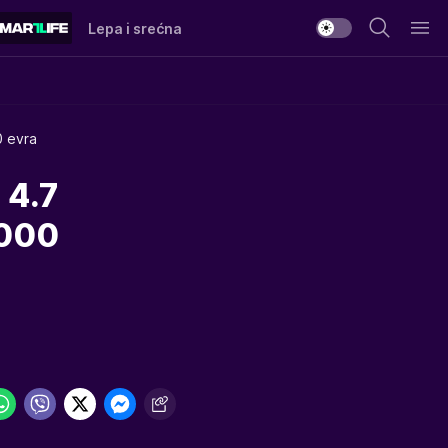
Lepa i srećna
0 evra
 4.7
.000