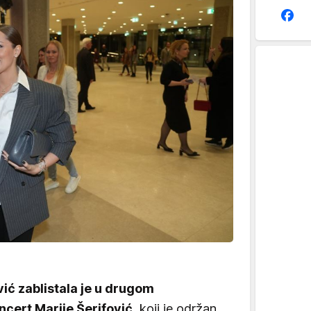
ić zablistala je u drugom
ncert Marije Šerifović
, koji je održan