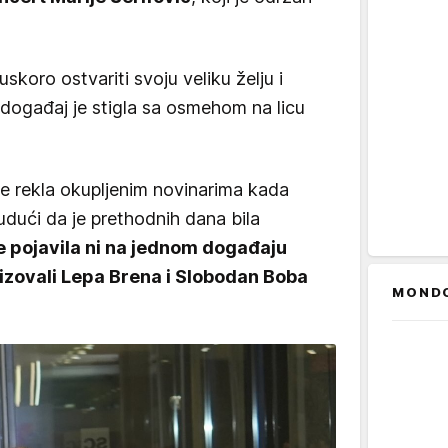
skoro ostvariti svoju veliku želju i
 događaj je stigla sa osmehom na licu
je rekla okupljenim novinarima kada
budući da je prethodnih dana bila
e pojavila ni na jednom događaju
nizovali Lepa Brena i Slobodan Boba
MOND