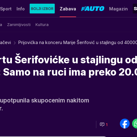
Sport
Info
Zabava
Magazin
a
Zanimljivosti
Kultura
račevi
Prijovićka na konceru Marije Šerifović u stajlingu od 4000
tu Šerifovićke u stajlingu od
: Samo na ruci ima preko 20
d upotpunila skupocenim nakitom
r.
1