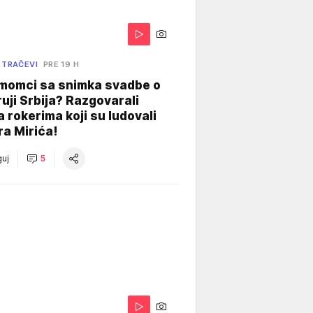
 TRAČEVI
PRE 19 H
 momci sa snimka svadbe o
uji Srbija? Razgovarali
 rokerima koji su ludovali
ra Mirića!
uj
5