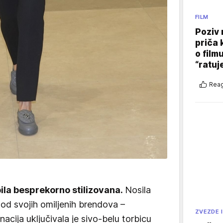
FILM
Poziv 
priča 
o film
“ratuj
Reag
bila besprekorno stilizovana.
Nosila
od svojih omiljenih brendova –
ZVEZDE I
cija uključivala je sivo-belu torbicu