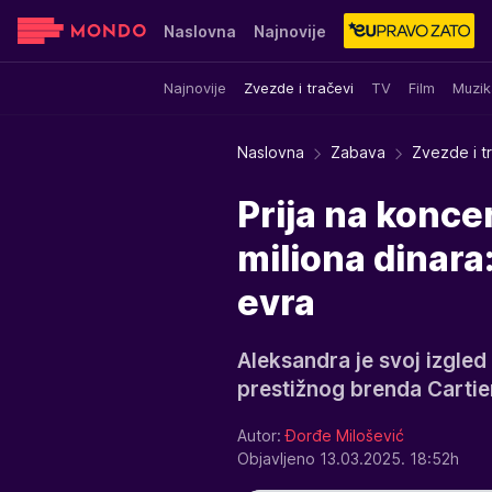
Naslovna
Najnovije
Najnovije
Zvezde i tračevi
TV
Film
Muzik
Sensa
Stvar ukusa
Yumama
Naslovna
Zabava
Zvezde i t
Prija na koncer
miliona dinara
evra
Aleksandra je svoj izgle
prestižnog brenda Cartie
Autor:
Đorđe Milošević
Objavljeno 13.03.2025. 18:52h