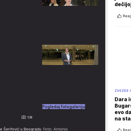
dečijo
Reag
ZVEZDE I
Dara i
Bugars
Pogledaj fotogaleriju
evo da
1/6
na sta
je Šerifović u Beogradu
Foto: Antonio
Reag