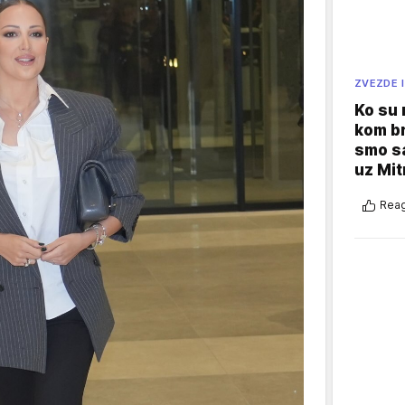
ZVEZDE I
Ko su
kom br
smo sa
uz Mit
Reag