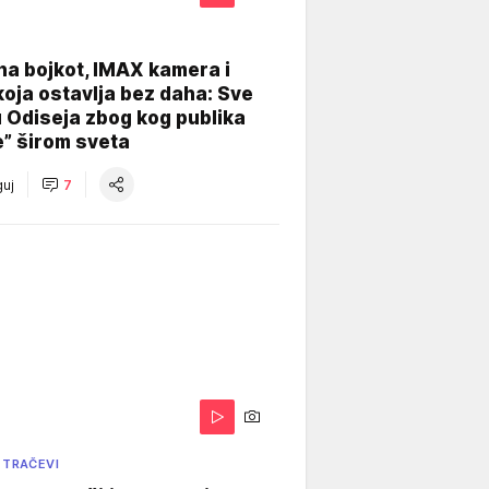
na bojkot, IMAX kamera i
koja ostavlja bez daha: Sve
u Odiseja zbog kog publika
e” širom sveta
uj
7
 TRAČEVI