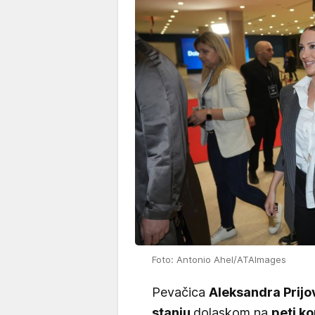
Foto: Antonio Ahel/ATAImages
Pevačica
Aleksandra Prijov
stanju
dolaskom na
peti ko