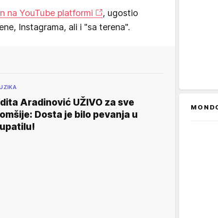
jen na YouTube platformi
, ugostio
e, Instagrama, ali i "sa terena".
UZIKA
dita Aradinović UŽIVO za sve
MOND
omšije: Dosta je bilo pevanja u
upatilu!