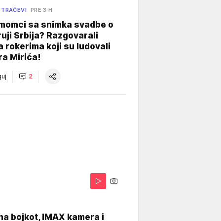
 TRAČEVI
PRE 3 H
 momci sa snimka svadbe o
uji Srbija? Razgovarali
 rokerima koji su ludovali
ra Mirića!
uj
2
na bojkot, IMAX kamera i