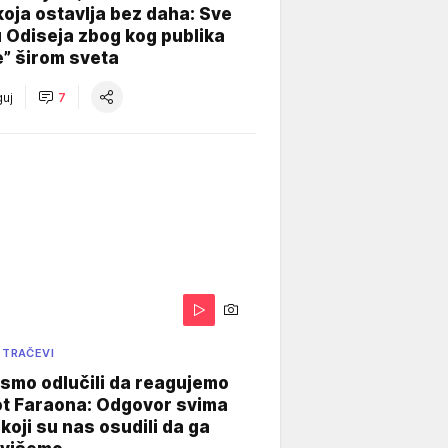
koja ostavlja bez daha: Sve
u Odiseja zbog kog publika
e” širom sveta
uj
7
 TRAČEVI
smo odlučili da reagujemo
ot Faraona: Odgovor svima
koji su nas osudili da ga