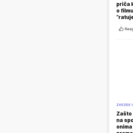
priča 
o film
“ratuj
Reag
ZVEZDE I
Zašto 
na sp
onima 