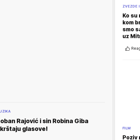
ZVEZDE I
Ko su
kom br
smo sa
uz Mit
Reag
UZIKA
oban Rajović i sin Robina Giba
krštaju glasove!
FILM
Poziv 