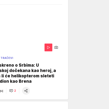
 TRAČEVI
skreno o Srbima: U
koj dočekana kao heroj, a
 li će helikopterom sleteti
dion kao Brena
uj
2