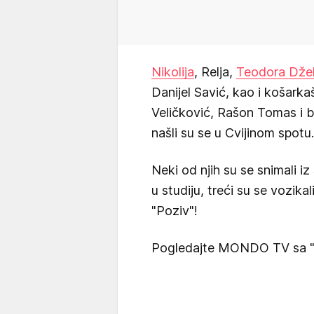
Nikolija
, Relja,
Teodora Dže
Danijel Savić, kao i košarka
Veličković, Rašon Tomas i b
našli su se u Cvijinom spotu.
Neki od njih su se snimali iz
u studiju, treći su se vozika
"Poziv"!
Pogledajte MONDO TV sa "e