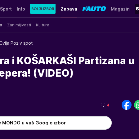
Sport
Info
Zabava
Magazin
a
Zanimljivosti
Kultura
Cvija Poziv spot
ora i KOŠARKAŠI Partizana u
epera! (VIDEO)
4
e MONDO u vaš Google izbor