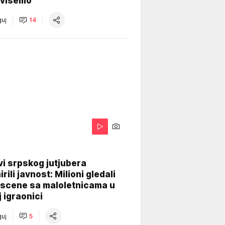
višemo
uj
14
i srpskog jutjubera
rili javnost: Milioni gledali
 scene sa maloletnicama u
j igraonici
uj
5