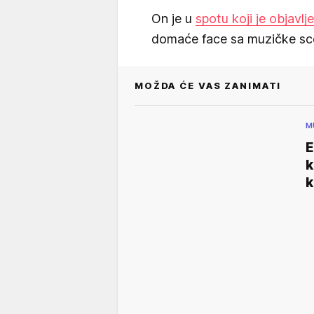
On je u
spotu koji je objavl
domaće face sa muzičke scen
MOŽDA ĆE VAS ZANIMATI
M
E
k
k