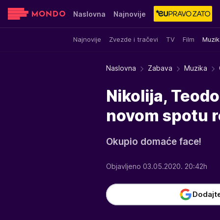
Naslovna
Najnovije
Najnovije
Zvezde i tračevi
TV
Film
Muzik
Sensa
Stvar ukusa
Yumama
Naslovna
Zabava
Muzika
Nikolija, Teod
novom spotu r
Okupio domaće face!
Objavljeno 03.05.2020. 20:42h
Dodajt