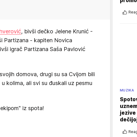
promo
Reag
hverović
, bivši dečko Jelene Krunić -
ši Partizana -
kapiten Novica
ivši igrač Partizana Saša Pavlović
 svojih domova, drugi su sa Cvijom bili
li u kolima, ali svi su đuskali uz pesmu
MUZIKA
Spotov
uznemi
kipom" iz spota!
jezive
dečijo
Reag