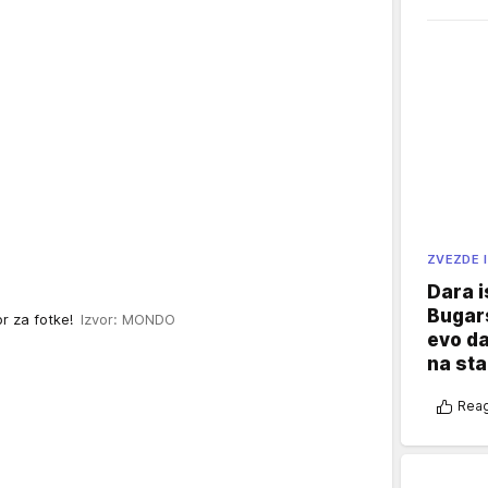
ZVEZDE I
Dara i
Bugars
or za fotke!
Izvor: MONDO
evo da
na sta
Reag