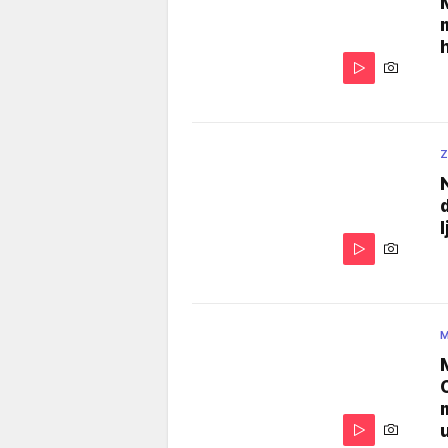
h
Z
M