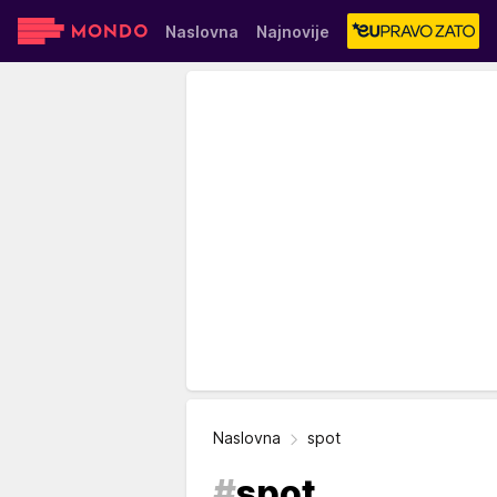
Naslovna
Najnovije
Sensa
Stvar ukusa
Yumama
Naslovna
spot
#
spot