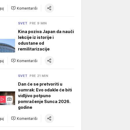
uj
Komentariši
SVET
PRE 9 MIN
Kina poziva Japan da nauči
lekcije iz istorije i
odustane od
remilitarizacije
uj
Komentariši
SVET
PRE 21 MIN
Dan će se pretvoriti u
sumrak: Evo odakle će biti
vidljivo potpuno
pomračenje Sunca 2026.
godine
uj
Komentariši