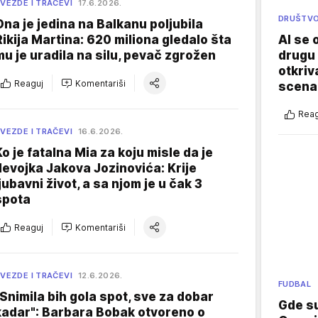
VEZDE I TRAČEVI
17.6.2026.
DRUŠTV
Ona je jedina na Balkanu poljubila
AI se 
Rikija Martina: 620 miliona gledalo šta
drugu 
mu je uradila na silu, pevač zgrožen
otkriv
Reaguj
Komentariši
scenar
Reag
VEZDE I TRAČEVI
16.6.2026.
Ko je fatalna Mia za koju misle da je
devojka Jakova Jozinovića: Krije
ljubavni život, a sa njom je u čak 3
spota
Reaguj
Komentariši
VEZDE I TRAČEVI
12.6.2026.
FUDBAL
"Snimila bih gola spot, sve za dobar
Gde su
kadar": Barbara Bobak otvoreno o