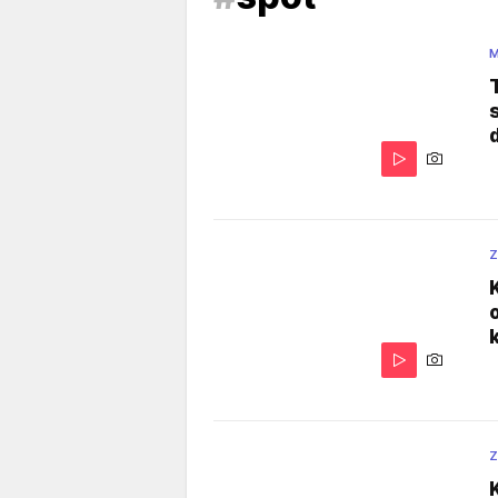
M
Z
Z