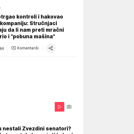
O
otrgao kontroli i hakovao
kompaniju: Stručnjaci
aju da li nam preti mračni
io i "pobuna mašina"
uj
Komentariši
 nestali Zvezdini senatori?