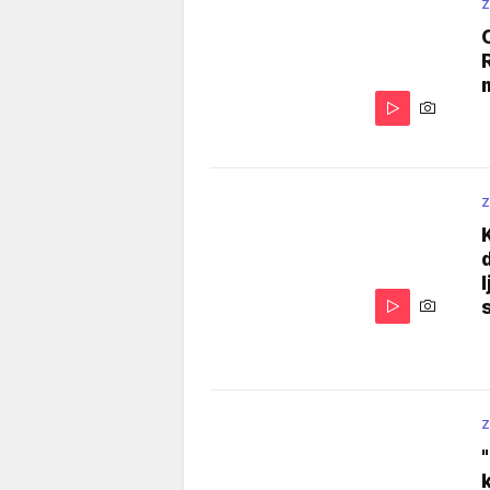
Z
Z
Z