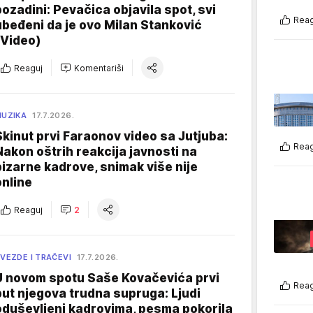
pozadini: Pevačica objavila spot, svi
Reag
ubeđeni da je ovo Milan Stanković
(Video)
Reaguj
Komentariši
UZIKA
17.7.2026.
Skinut prvi Faraonov video sa Jutjuba:
Reag
Nakon oštrih reakcija javnosti na
bizarne kadrove, snimak više nije
online
Reaguj
2
VEZDE I TRAČEVI
17.7.2026.
U novom spotu Saše Kovačevića prvi
Reag
put njegova trudna supruga: Ljudi
oduševljeni kadrovima, pesma pokorila