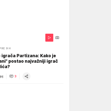
PRE 9 H
igrača Partizana: Kako je
ani" postao najvažniji igrač
lića?
uj
3