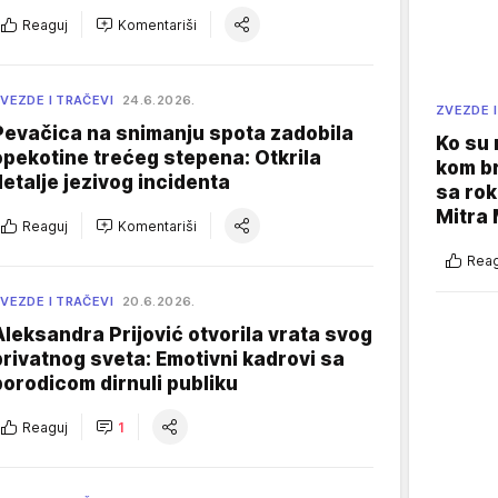
Reaguj
Komentariši
VEZDE I TRAČEVI
24.6.2026.
ZVEZDE I
Pevačica na snimanju spota zadobila
Ko su
opekotine trećeg stepena: Otkrila
kom br
detalje jezivog incidenta
sa rok
Mitra 
Reaguj
Komentariši
Reag
VEZDE I TRAČEVI
20.6.2026.
Aleksandra Prijović otvorila vrata svog
privatnog sveta: Emotivni kadrovi sa
porodicom dirnuli publiku
Reaguj
1