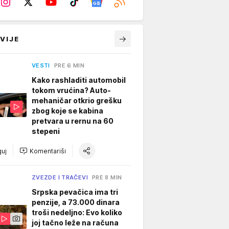
VIJE
VESTI
PRE 6 MIN
Kako rashladiti automobil
tokom vrućina? Auto-
mehaničar otkrio grešku
zbog koje se kabina
pretvara u rernu na 60
stepeni
uj
Komentariši
ZVEZDE I TRAČEVI
PRE 8 MIN
Srpska pevačica ima tri
penzije, a 73.000 dinara
troši nedeljno: Evo koliko
joj tačno leže na računa