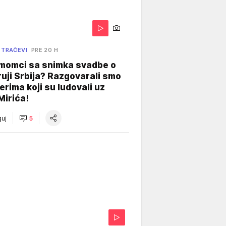
 TRAČEVI
PRE 20 H
 momci sa snimka svadbe o
uji Srbija? Razgovarali smo
erima koji su ludovali uz
Mirića!
uj
5