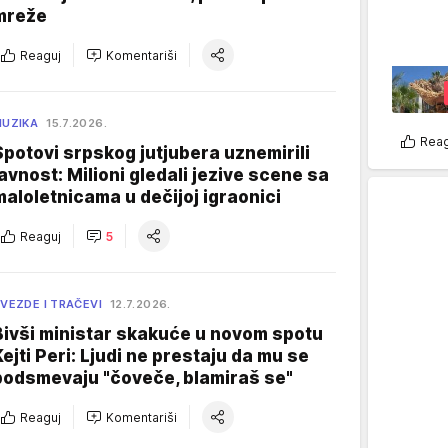
mreže
Reaguj
Komentariši
UZIKA
15.7.2026.
Reag
Spotovi srpskog jutjubera uznemirili
javnost: Milioni gledali jezive scene sa
maloletnicama u dečijoj igraonici
Reaguj
5
VEZDE I TRAČEVI
12.7.2026.
Bivši ministar skakuće u novom spotu
Kejti Peri: Ljudi ne prestaju da mu se
podsmevaju "čoveče, blamiraš se"
Reaguj
Komentariši