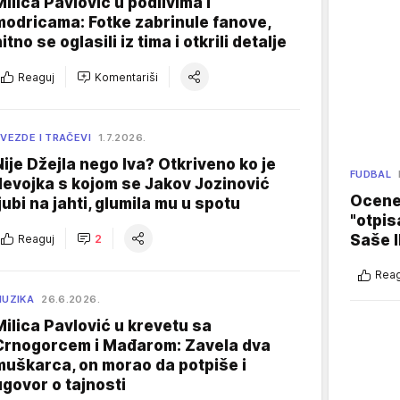
Milica Pavlović u podlivima i
modricama: Fotke zabrinule fanove,
itno se oglasili iz tima i otkrili detalje
Reaguj
Komentariši
VEZDE I TRAČEVI
1.7.2026.
Nije Džejla nego Iva? Otkriveno ko je
FUDBAL
devojka s kojom se Jakov Jozinović
Ocene 
ljubi na jahti, glumila mu u spotu
"otpis
Saše I
Reaguj
2
Reag
UZIKA
26.6.2026.
Milica Pavlović u krevetu sa
Crnogorcem i Mađarom: Zavela dva
muškarca, on morao da potpiše i
ugovor o tajnosti