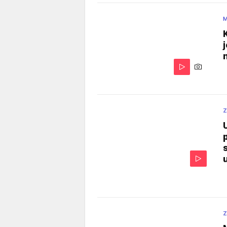
M
Z
U
Z