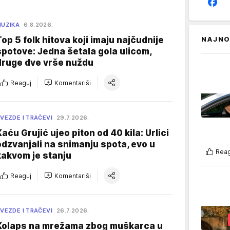
UZIKA
6.8.2026.
Top 5 folk hitova koji imaju najčudnije
NAJNO
spotove: Jedna šetala gola ulicom,
druge dve vrše nuždu
Reaguj
Komentariši
VEZDE I TRAČEVI
29.7.2026.
Kaću Grujić ujeo piton od 40 kila: Urlici
odzvanjali na snimanju spota, evo u
Reag
kakvom je stanju
Reaguj
Komentariši
VEZDE I TRAČEVI
26.7.2026.
Kolaps na mrežama zbog muškarca u