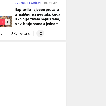
ZVEZDE I TRAČEVI
PRE 21 MIN
Napravila najveću prevaru
u rijalitiju, pa nestala: Kuća
u kojoj je živela napuštena,
a svi bruje samo o jednom
uj
Komentariši