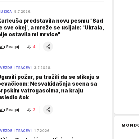
UZIKA
5.7.2026.
Karleuša predstavila novu pesmu "Sad
je sve okej", a mreže se usijale: "Ukrala,
nije ostavila mi mrvice"
Reaguj
4
VEZDE I TRAČEVI
3.7.2026.
gasili požar, pa tražili da se slikaju s
pevačicom: Nesvakidašnja scena sa
srpskim vatrogascima, na kraju
usledio šok
Reaguj
2
MOND
VEZDE I TRAČEVI
1.7.2026.