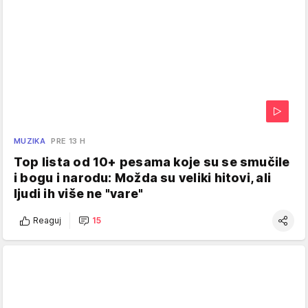
MUZIKA
PRE 13 H
Top lista od 10+ pesama koje su se smučile
i bogu i narodu: Možda su veliki hitovi, ali
ljudi ih više ne "vare"
Reaguj
15