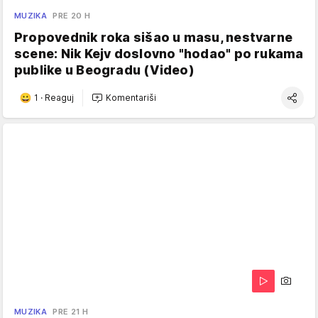
MUZIKA
PRE 20 H
Propovednik roka sišao u masu, nestvarne
scene: Nik Kejv doslovno "hodao" po rukama
publike u Beogradu (Video)
1
·
Reaguj
Komentariši
MUZIKA
PRE 21 H