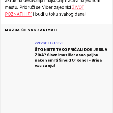
aktuelna dešavanja i najsočniji tračevi na jednom
mestu. Pridruži se Viber zajednici
ŽIVOT
POZNATIH
i budi u toku svakog dana!
MOŽDA ĆE VAS ZANIMATI
ZVEZDE I TRAČEVI
ŠTO NISTE TAKO PRIČALI DOK JE BILA
ŽIVA? Slavni muzičar osuo paljbu
nakon smrti Šinejd O' Konor - Briga
vas za nju!