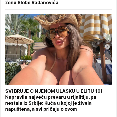
ženu Slobe Radanovića
SVI BRUJE O NJENOM ULASKU U ELITU 10!
Napravila najveću prevaru u rijalitiju, pa
nestala iz Srbije: Kuća u kojoj je živela
napuštena, a svi pričaju o ovom