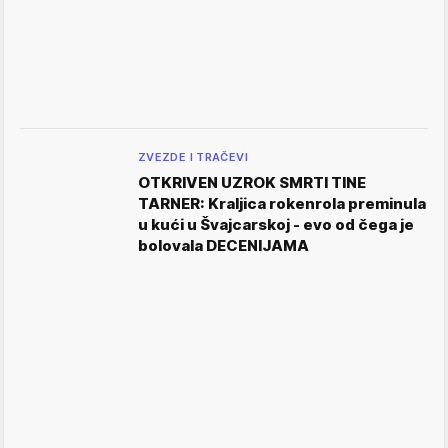
ZVEZDE I TRAČEVI
OTKRIVEN UZROK SMRTI TINE
TARNER: Kraljica rokenrola preminula
u kući u Švajcarskoj - evo od čega je
bolovala DECENIJAMA