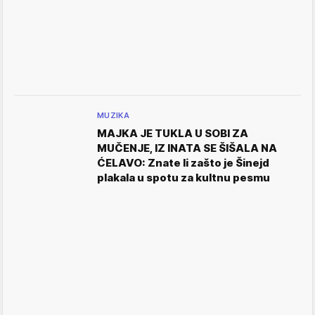
MUZIKA
MAJKA JE TUKLA U SOBI ZA
MUČENJE, IZ INATA SE ŠIŠALA NA
ĆELAVO: Znate li zašto je Šinejd
plakala u spotu za kultnu pesmu