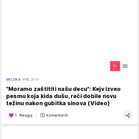
MUZIKA
PRE 21 H
"Moramo zaštititi našu decu": Kejv izveo
pesmu koja kida dušu, reči dobile novu
težinu nakon gubitka sinova (Video)
1
·
Reaguj
Komentariši