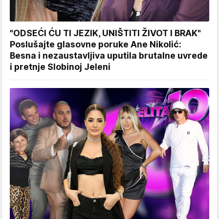
"ODSEĆI ĆU TI JEZIK, UNIŠTITI ŽIVOT I BRAK"
Poslušajte glasovne poruke Ane Nikolić:
Besna i nezaustavljiva uputila brutalne uvrede
i pretnje Slobinoj Jeleni