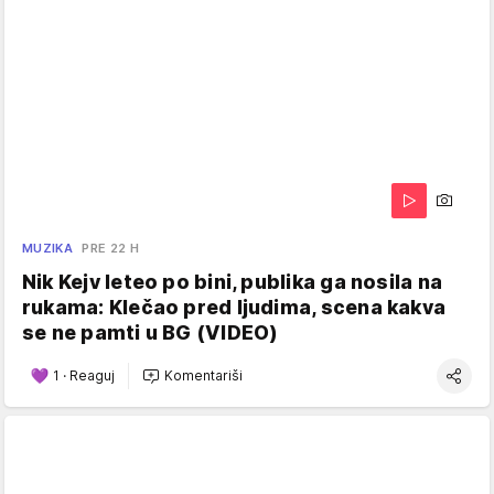
MUZIKA
PRE 22 H
Nik Kejv leteo po bini, publika ga nosila na
rukama: Klečao pred ljudima, scena kakva
se ne pamti u BG (VIDEO)
1
·
Reaguj
Komentariši