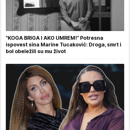
"KOGA BRIGA I AKO UMREM!“ Potresna
ispovest sina Marine Tucaković: Droga, smrt i
bol obeležili su mu život