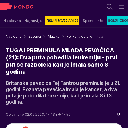
Naslovna
Najnovije
Sport
Info
Naslovna
Zabava
Muzika
Fej Fantrou preminula
TUGA! PREMINULA MLADA PEVAČICA
(21): Dva puta pobedila leukemiju - prvi
put se razbolela kad je imala samo 8
godina
Britanska pevačica Fej Fantrou preminula je u 21.
godini. Poznata pevačica imala je kancer, a dva
puta je pobedila leukemiju, kad je imala 8 i 13
godina.
Objavljeno 02.09.2023. 17:43h
→ 17:50h