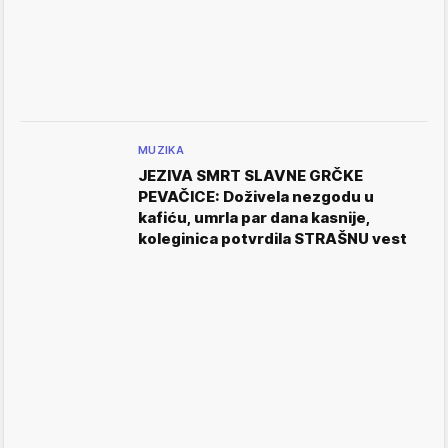
MUZIKA
JEZIVA SMRT SLAVNE GRČKE
PEVAČICE: Doživela nezgodu u
kafiću, umrla par dana kasnije,
koleginica potvrdila STRAŠNU vest