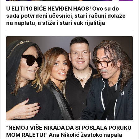
U ELITI 10 BIĆE NEVIĐEN HAOS! Ovo su do
sada potvrđeni učesnici, stari računi dolaze
na naplatu, a stiže i stari vuk rijalitija
"NEMOJ VIŠE NIKADA DA SI POSLALA PORUKU
MOM RALETU!" Ana Nikolić žestoko napala