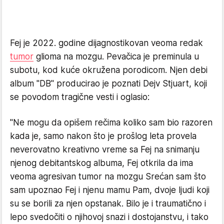
Fej je 2022. godine dijagnostikovan veoma redak
tumor
glioma na mozgu. Pevačica je preminula u
subotu, kod kuće okružena porodicom. Njen debi
album "DB" producirao je poznati Dejv Stjuart, koji
se povodom tragične vesti i oglasio:
"Ne mogu da opišem rečima koliko sam bio razoren
kada je, samo nakon što je prošlog leta provela
neverovatno kreativno vreme sa Fej na snimanju
njenog debitantskog albuma, Fej otkrila da ima
veoma agresivan tumor na mozgu Srećan sam što
sam upoznao Fej i njenu mamu Pam, dvoje ljudi koji
su se borili za njen opstanak. Bilo je i traumatično i
lepo svedočiti o njihovoj snazi i dostojanstvu, i tako