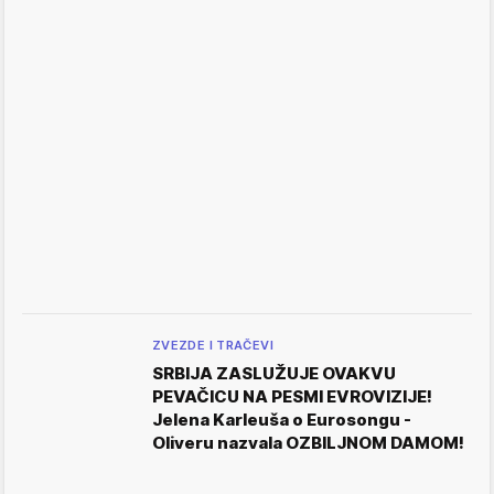
ZVEZDE I TRAČEVI
SRBIJA ZASLUŽUJE OVAKVU
PEVAČICU NA PESMI EVROVIZIJE!
Jelena Karleuša o Eurosongu -
Oliveru nazvala OZBILJNOM DAMOM!