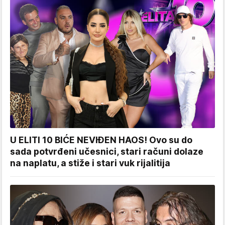
U ELITI 10 BIĆE NEVIĐEN HAOS! Ovo su do
sada potvrđeni učesnici, stari računi dolaze
na naplatu, a stiže i stari vuk rijalitija