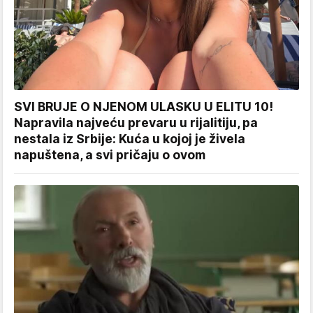
SVI BRUJE O NJENOM ULASKU U ELITU 10!
Napravila najveću prevaru u rijalitiju, pa
nestala iz Srbije: Kuća u kojoj je živela
napuštena, a svi pričaju o ovom