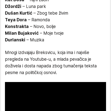
Džordži
– Luna park
Dušan Kurtić
– Zbog tebe živim
Teya Dora
– Ramonda
Konstrakta
– Novo, bolje
Milan Bujaković
– Moje tvoje
Durlanski
– Muzika
Mnogi izdvajaju Breksvicu, koja ima i najviše
pregleda na Youtube-u, a mlada pevačica je
doživela i dosta napada zbog tumačenja teksta
pesme na političkoj osnovi.