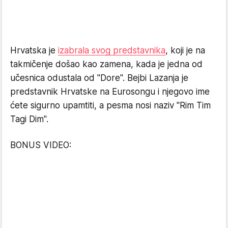
Hrvatska je
izabrala svog predstavnika
, koji je na
takmičenje došao kao zamena, kada je jedna od
učesnica odustala od "Dore". Bejbi Lazanja je
predstavnik Hrvatske na Eurosongu i njegovo ime
ćete sigurno upamtiti, a pesma nosi naziv "Rim Tim
Tagi Dim".
BONUS VIDEO: