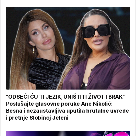
"ODSEĆI ĆU TI JEZIK, UNIŠTITI ŽIVOT I BRAK"
Poslušajte glasovne poruke Ane Nikolić:
Besna i nezaustavljiva uputila brutalne uvrede
i pretnje Slobinoj Jeleni