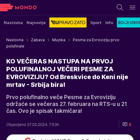
Naslovna
Najnovije
Sport
Info
Naslovna
Zabava
Muzika
Pesma za Evroviziju prvo
polufinale
KO VEČERAS NASTUPA NA PRVOJ
POLUFINALNOJ VEČERI PESME ZA
EVROVIZIJU? Od Breskvice do Keni nije
mrtav - Srbija bira!
Prvo polufinalno veče Pesme za Evroviziju
održaće se večeras 27. februara na RTS-u u 21
čas. Ovo je spisak takmičara!
Objavljeno 27.02.2024. 7:53h
8