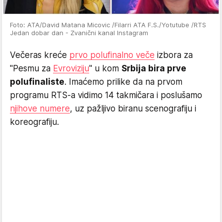
Foto: ATA/David Matana Micovic /Filarri ATA F.S./Yotutube /RTS
Jedan dobar dan - Zvanični kanal Instagram
Večeras kreće
prvo polufinalno veče
izbora za
"Pesmu za
Evroviziju
" u kom
Srbija bira prve
polufinaliste
. Imaćemo prilike da na prvom
programu RTS-a vidimo 14 takmičara i poslušamo
njihove numere
, uz pažljivo biranu scenografiju i
koreografiju.