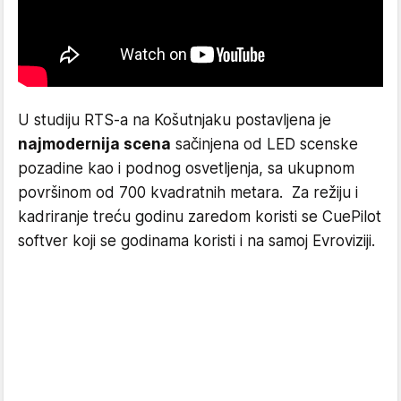
U studiju RTS-a na Košutnjaku postavljena je
najmodernija scena
sačinjena od LED scenske
pozadine kao i podnog osvetljenja, sa ukupnom
površinom od 700 kvadratnih metara. Za režiju i
kadriranje treću godinu zaredom koristi se CuePilot
softver koji se godinama koristi i na samoj Evroviziji.