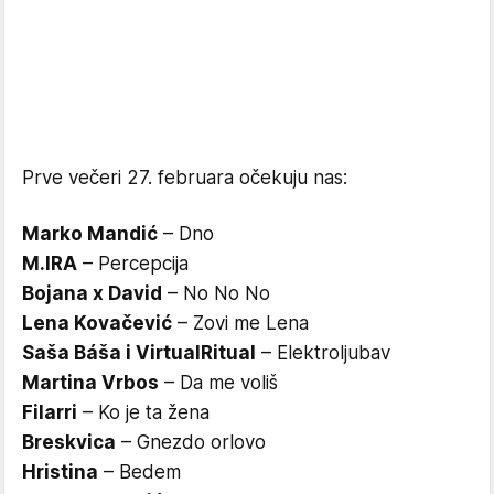
Prve večeri 27. februara očekuju nas:
Marko Mandić
– Dno
M.IRA
– Percepcija
Bojana x David
– No No No
Lena Kovačević
– Zovi me Lena
Saša Báša i VirtualRitual
– Elektroljubav
Martina Vrbos
– Da me voliš
Filarri
– Ko je ta žena
Breskvica
– Gnezdo orlovo
Hristina
– Bedem