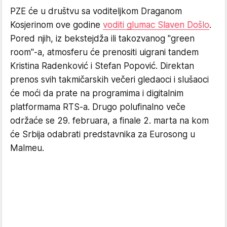
PZE će u društvu sa voditeljkom Draganom
Kosjerinom ove godine
voditi glumac Slaven Došlo
.
Pored njih, iz bekstejdža ili takozvanog "green
room"-a, atmosferu će prenositi uigrani tandem
Kristina Radenković i Stefan Popović. Direktan
prenos svih takmičarskih večeri gledaoci i slušaoci
će moći da prate na programima i digitalnim
platformama RTS-a. Drugo polufinalno veče
održaće se 29. februara, a finale 2. marta na kom
će Srbija odabrati predstavnika za Eurosong u
Malmeu.