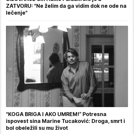
ZATVORU: "Ne želim da ga vidim dok ne ode na
lečenje"
"KOGA BRIGA I AKO UMREM!“ Potresna
ispovest sina Marine Tucaković: Droga, smrt i
bol obeležili su mu život