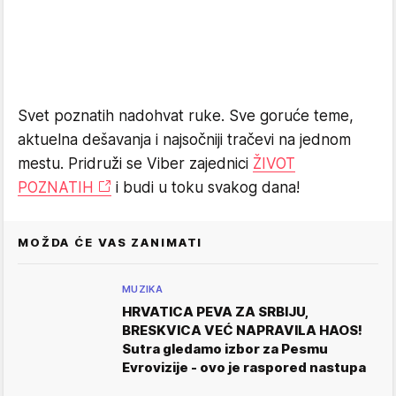
Svet poznatih nadohvat ruke. Sve goruće teme,
aktuelna dešavanja i najsočniji tračevi na jednom
mestu. Pridruži se Viber zajednici
ŽIVOT
POZNATIH
i budi u toku svakog dana!
MOŽDA ĆE VAS ZANIMATI
MUZIKA
HRVATICA PEVA ZA SRBIJU,
BRESKVICA VEĆ NAPRAVILA HAOS!
Sutra gledamo izbor za Pesmu
Evrovizije - ovo je raspored nastupa