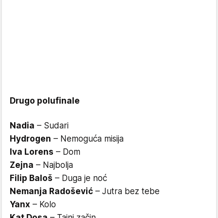
Drugo polufinale
Nadia
– Sudari
Hydrogen
– Nemoguća misija
Iva Lorens
– Dom
Zejna
– Najbolja
Filip Baloš
– Duga je noć
Nemanja Radošević
– Jutra bez tebe
Yanx
– Kolo
Kat Dosa
– Tajni začin