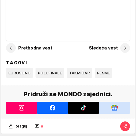
Prethodna vest
Sledeća vest
TAGOVI
EUROSONG
POLUFINALE
TAKMIČAR
PESME
Pridruži se MONDO zajednici.
Reaguj
8