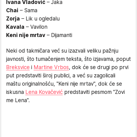
Ivana Vladović
– Jaka
Chai
– Sama
Zorja
– Lik u ogledalu
Kavala
– Vavilon
Keni nije mrtav
– Dijamanti
Neki od takmičara već su izazvali veliku pažnju
javnosti, što tumačenjem teksta, što izjavama, poput
Breksvice
i
Martine Vrbos
, dok će se drugi po prvi
put predstaviti široj publici, a već su zagolicali
maštu originalnošću, "Keni nije mrtav", dok će se
iskusna
Lena Kovačević
predstaviti pesmom "Zovi
me Lena".