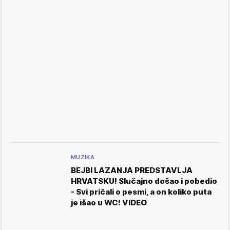
MUZIKA
BEJBI LAZANJA PREDSTAVLJA
HRVATSKU! Slučajno došao i pobedio
- Svi pričali o pesmi, a on koliko puta
je išao u WC! VIDEO