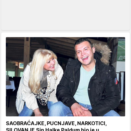
SAOBRAĆAJKE, PUCNJAVE, NARKOTICI,
SILOVANJE Sin Halke Paldum bio je u