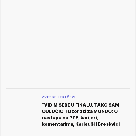
ZVEZDE I TRAČEVI
"VIDIM SEBE U FINALU, TAKO SAM
ODLUČIO"! Džordži za MONDO: O
nastupu na PZE, karijeri,
komentarima, Karleuši i Breskvici