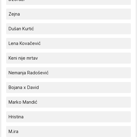
Zejna
Dušan Kurtić
Lena Kovačević
Keni nije mrtav
Nemanja Radošević
Bojana x David
Marko Mandić
Hristina
M.ira