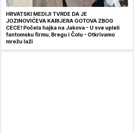
HRVATSKI MEDIJI TVRDE DA JE
JOZINOVIĆEVA KARIJERA GOTOVA ZBOG
CECE! Počela hajka na Jakova - U sve upleli
fantomsku firmu, Bregu i Čolu - Otkrivamo
mrežu laži