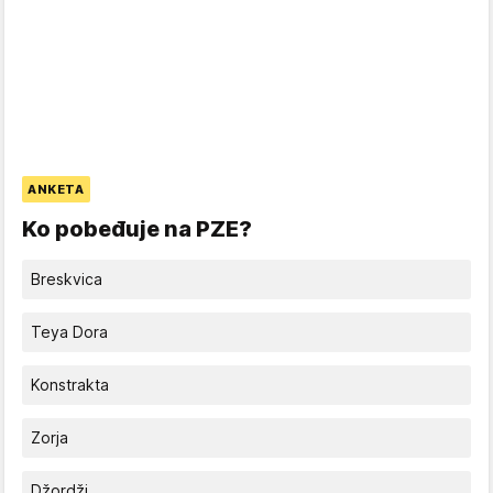
ANKETA
Ko pobeđuje na PZE?
Breskvica
Teya Dora
Konstrakta
Zorja
Džordži