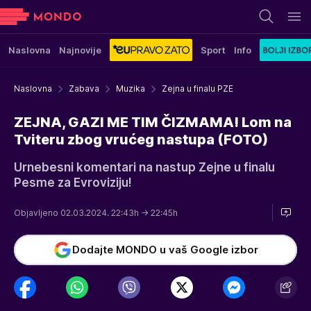
Naslovna
Najnovije
Sport
Info
Naslovna
Zabava
Muzika
Zejna u finalu PZE
ZEJNA, GAZI ME TIM ČIZMAMA! Lom na
Tviteru zbog vrućeg nastupa (FOTO)
Urnebesni komentari na nastup Zejne u finalu
Pesme za Evroviziju!
Objavljeno 02.03.2024. 22:43h
→ 22:45h
Dodajte MONDO u vaš Google izbor