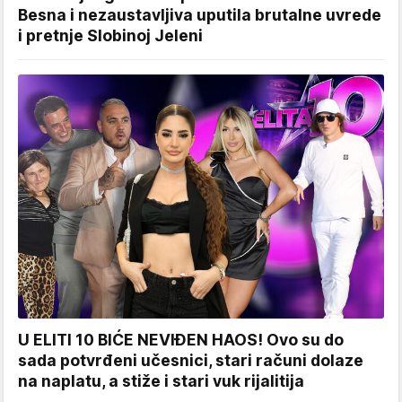
Besna i nezaustavljiva uputila brutalne uvrede
i pretnje Slobinoj Jeleni
U ELITI 10 BIĆE NEVIĐEN HAOS! Ovo su do
sada potvrđeni učesnici, stari računi dolaze
na naplatu, a stiže i stari vuk rijalitija