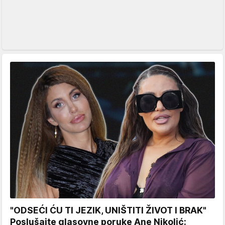
"ODSEĆI ĆU TI JEZIK, UNIŠTITI ŽIVOT I BRAK"
Poslušajte glasovne poruke Ane Nikolić: