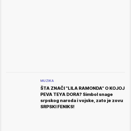
MUZIKA
ŠTA ZNAČI "LILA RAMONDA" O KOJOJ
PEVA TEYA DORA? Simbol snage
srpskog naroda i vojske, zato je zovu
SRPSKI FENIKS!