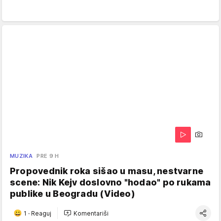
MUZIKA
PRE 9 H
Propovednik roka sišao u masu, nestvarne
scene: Nik Kejv doslovno "hodao" po rukama
publike u Beogradu (Video)
1
·
Reaguj
Komentariši