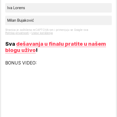
Iva Lorens
Milan Bujaković
Stranica je zaštićena reCAPTCHA–om i primenjuju se Google-ova
Politika privatnosti
i
Uslovi korišćenja
Sva
dešavanja u finalu pratite u našem
blogu uživo
!
BONUS VIDEO: