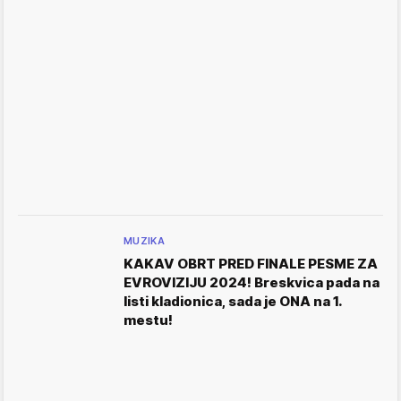
MUZIKA
KAKAV OBRT PRED FINALE PESME ZA
EVROVIZIJU 2024! Breskvica pada na
listi kladionica, sada je ONA na 1.
mestu!