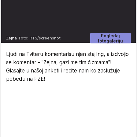
Pogledaj
Zejna
Foto: RTS/screenshot
fotogaleriju
Ljudi na Tviteru komentarišu njen stajling, a izdvojio
se komentar - "Zejna, gazi me tim čizmama"!
Glasajte u našoj anketi i recite nam ko zaslužuje
pobedu na PZE!