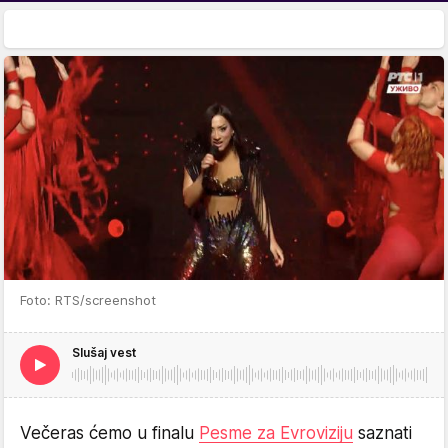
Foto: RTS/screenshot
Slušaj vest
Večeras ćemo u finalu
Pesme za Evroviziju
saznati