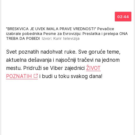
02:44
"BRESKVICA JE UVEK IMALA PRAVE VREDNOSTI" Pevačice
izabrale pobednika Pesme za Evroviziju: Preslatka i prelepa ONA
TREBA DA POBEDI
Izvor: Kurir televizija
Svet poznatih nadohvat ruke. Sve goruće teme,
aktuelna dešavanja i najsočniji tračevi na jednom
mestu. Pridruži se Viber zajednici
ŽIVOT
POZNATIH
i budi u toku svakog dana!