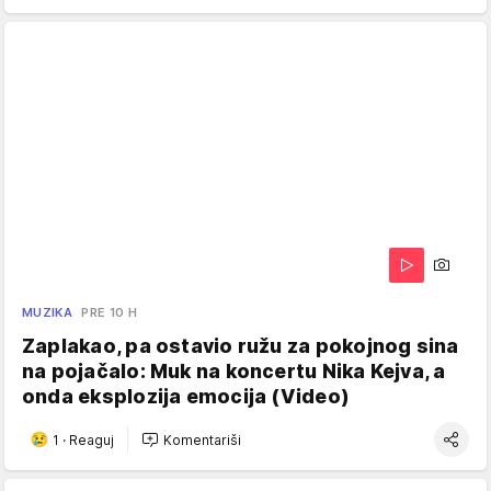
MUZIKA
PRE 10 H
Zaplakao, pa ostavio ružu za pokojnog sina
na pojačalo: Muk na koncertu Nika Kejva, a
onda eksplozija emocija (Video)
1
·
Reaguj
Komentariši