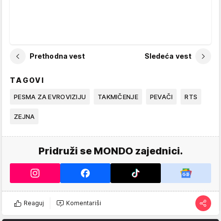
Prethodna vest
Sledeća vest
TAGOVI
PESMA ZA EVROVIZIJU
TAKMIČENJE
PEVAČI
RTS
ZEJNA
Pridruži se MONDO zajednici.
Reaguj
Komentariši