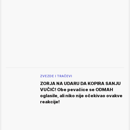
ZVEZDE I TRAČEVI
ZORJA NA UDARU DA KOPIRA SANJU
VUČIĆ! Obe pevačice se ODMAH
oglasile, ali niko nije očekivao ovakve
reakcije!