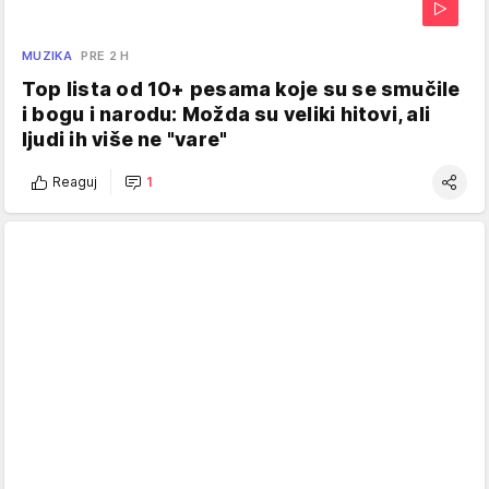
MUZIKA
PRE 2 H
Top lista od 10+ pesama koje su se smučile
i bogu i narodu: Možda su veliki hitovi, ali
ljudi ih više ne "vare"
Reaguj
1