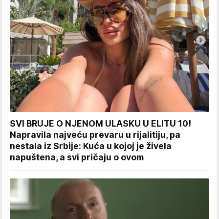
SVI BRUJE O NJENOM ULASKU U ELITU 10!
Napravila najveću prevaru u rijalitiju, pa
nestala iz Srbije: Kuća u kojoj je živela
napuštena, a svi pričaju o ovom