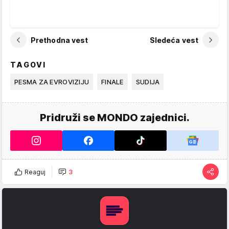
Prethodna vest
Sledeća vest
TAGOVI
PESMA ZA EVROVIZIJU
FINALE
SUDIJA
Pridruži se MONDO zajednici.
Reaguj
3