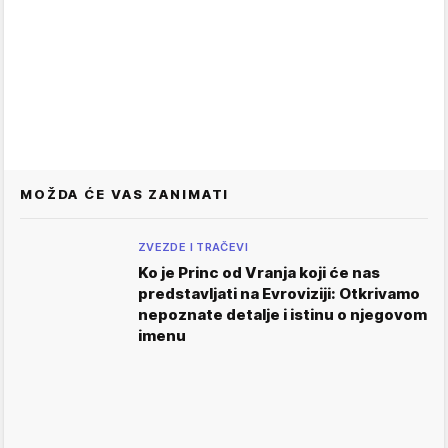
MOŽDA ĆE VAS ZANIMATI
ZVEZDE I TRAČEVI
Ko je Princ od Vranja koji će nas
predstavljati na Evroviziji: Otkrivamo
nepoznate detalje i istinu o njegovom
imenu