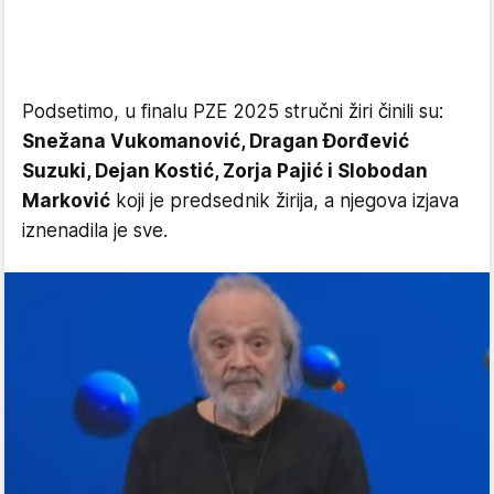
Podsetimo, u finalu PZE 2025 stručni žiri činili su:
Snežana Vukomanović, Dragan Đorđević
Suzuki, Dejan Kostić, Zorja Pajić i Slobodan
Marković
koji je predsednik žirija, a njegova izjava
iznenadila je sve.