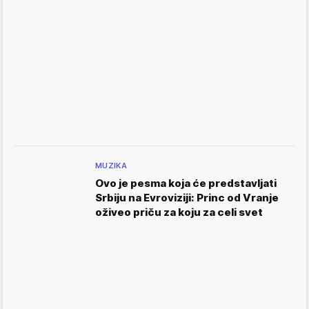
MUZIKA
Ovo je pesma koja će predstavljati
Srbiju na Evroviziji: Princ od Vranje
oživeo priču za koju za celi svet