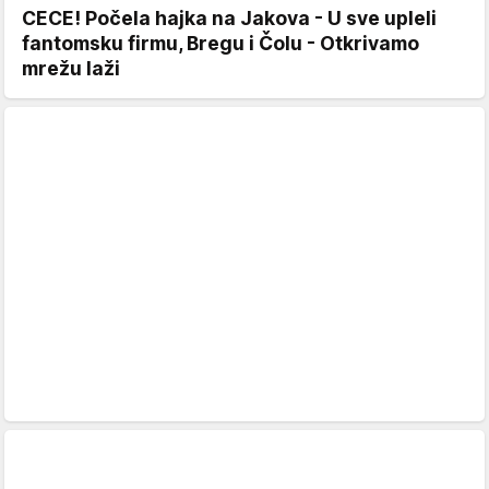
CECE! Počela hajka na Jakova - U sve upleli
fantomsku firmu, Bregu i Čolu - Otkrivamo
mrežu laži