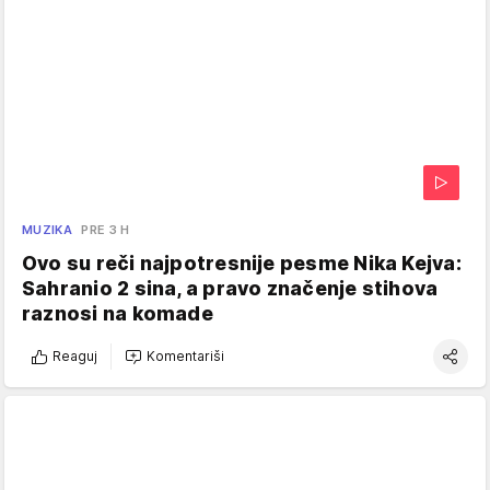
MUZIKA
PRE 3 H
Ovo su reči najpotresnije pesme Nika Kejva:
Sahranio 2 sina, a pravo značenje stihova
raznosi na komade
Reaguj
Komentariši