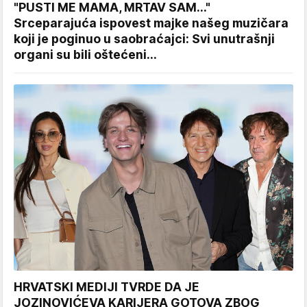
"PUSTI ME MAMA, MRTAV SAM..."
Srceparajuća ispovest majke našeg muzičara
koji je poginuo u saobraćajci: Svi unutrašnji
organi su bili oštećeni...
HRVATSKI MEDIJI TVRDE DA JE
JOZINOVIĆEVA KARIJERA GOTOVA ZBOG