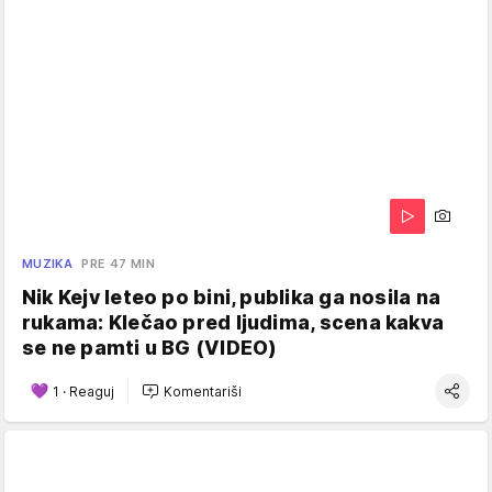
MUZIKA
PRE 47 MIN
Nik Kejv leteo po bini, publika ga nosila na
rukama: Klečao pred ljudima, scena kakva
se ne pamti u BG (VIDEO)
1
·
Reaguj
Komentariši