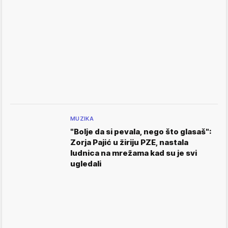
MUZIKA
"Bolje da si pevala, nego što glasaš":
Zorja Pajić u žiriju PZE, nastala
ludnica na mrežama kad su je svi
ugledali