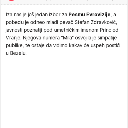
Iza nas je još jedan izbor za
Pesmu Evrovizije
, a
pobedu je odneo mladi pevač Stefan Zdravković,
javnosti poznatiji pod umetničkim imenom Princ od
Vranje. Njegova numera "Mila" osvojila je simpatije
publike, te ostaje da vidimo kakav će uspeh postići
u Bezelu.