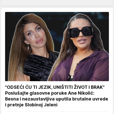
"ODSEĆI ĆU TI JEZIK, UNIŠTITI ŽIVOT I BRAK"
Poslušajte glasovne poruke Ane Nikolić:
Besna i nezaustavljiva uputila brutalne uvrede
i pretnje Slobinoj Jeleni