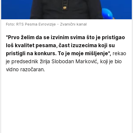
Foto: RTS Pesma Evrovizije - Zvanični kanal
"Prvo želim da se izvinim svima što je pristigao
loš kvalitet pesama, čast izuzecima koji su
pristigli na konkurs. To je moje mišljenje",
rekao
je predsednik žirija Slobodan Marković, koji je bio
vidno razočaran.