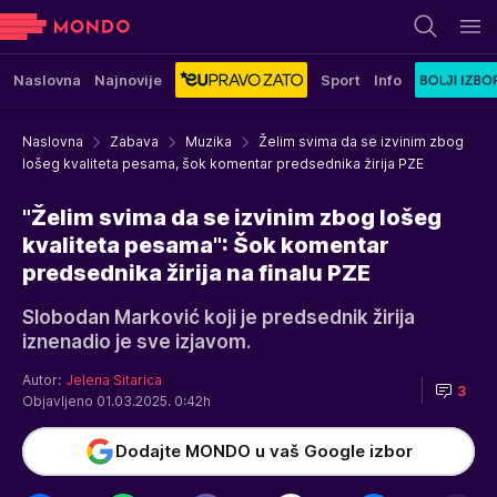
Naslovna
Najnovije
Sport
Info
Naslovna
Zabava
Muzika
Želim svima da se izvinim zbog
lošeg kvaliteta pesama, šok komentar predsednika žirija PZE
"Želim svima da se izvinim zbog lošeg
kvaliteta pesama": Šok komentar
predsednika žirija na finalu PZE
Slobodan Marković koji je predsednik žirija
iznenadio je sve izjavom.
Autor:
Jelena Sitarica
3
Objavljeno 01.03.2025. 0:42h
Dodajte MONDO u vaš Google izbor