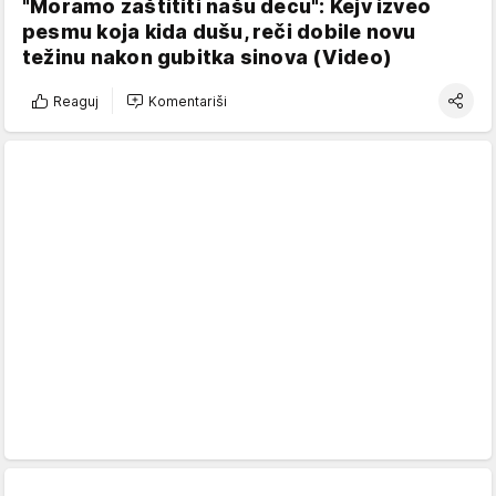
"Moramo zaštititi našu decu": Kejv izveo
pesmu koja kida dušu, reči dobile novu
težinu nakon gubitka sinova (Video)
Reaguj
Komentariši