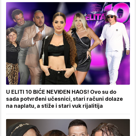
U ELITI 10 BIĆE NEVIĐEN HAOS! Ovo su do
sada potvrđeni učesnici, stari računi dolaze
na naplatu, a stiže i stari vuk rijalitija