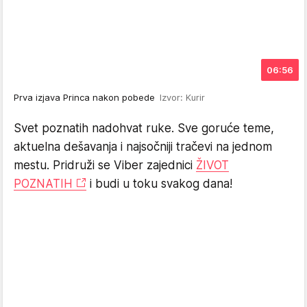
06:56
Prva izjava Princa nakon pobede
Izvor: Kurir
Svet poznatih nadohvat ruke. Sve goruće teme,
aktuelna dešavanja i najsočniji tračevi na jednom
mestu. Pridruži se Viber zajednici
ŽIVOT
POZNATIH
i budi u toku svakog dana!