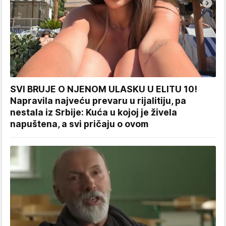
SVI BRUJE O NJENOM ULASKU U ELITU 10!
Napravila najveću prevaru u rijalitiju, pa
nestala iz Srbije: Kuća u kojoj je živela
napuštena, a svi pričaju o ovom