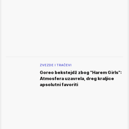
ZVEZDE I TRAČEVI
Goreo bekstejdž zbog "Harem Girls":
Atmosfera uzavrela, dreg kraljice
apsolutni favoriti