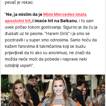
pevač je rekao:
"
Ne, ja mislim da je
Mimi Mercedes imala
apsolutni hit
, i imaće hit na Balkanu
, i to sam
uvek pričao tokom gostovanja. Sigurno je da ću ja
đuskati uz te pesme. "Harem Girls" i ja smo se
pozdravili i u super smo odnosima. Samo hoću da
kažem fanovima ili takmičarima koji se budu
prijavljivali da to ako su anonimusi, ne znači da
možda neće moći da pobede i naprave neki
ozbiljniji uspeh".