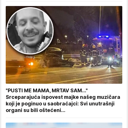
"PUSTI ME MAMA, MRTAV SAM..."
Srceparajuća ispovest majke našeg muzičara
koji je poginuo u saobraćajci: Svi unutrašnji
organi su bili oštećeni...