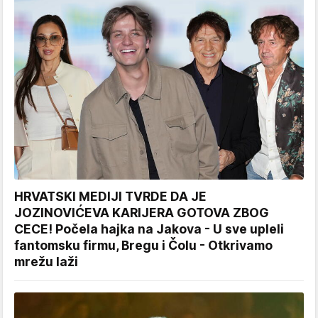
HRVATSKI MEDIJI TVRDE DA JE
JOZINOVIĆEVA KARIJERA GOTOVA ZBOG
CECE! Počela hajka na Jakova - U sve upleli
fantomsku firmu, Bregu i Čolu - Otkrivamo
mrežu laži