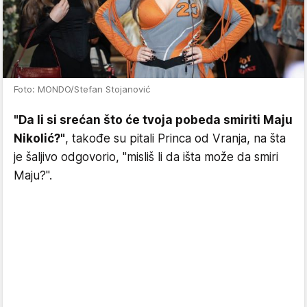
Foto: MONDO/Stefan Stojanović
"Da li si srećan što će tvoja pobeda smiriti Maju
Nikolić?"
, takođe su pitali Princa od Vranja, na šta
je šaljivo odgovorio, "misliš li da išta može da smiri
Maju?".