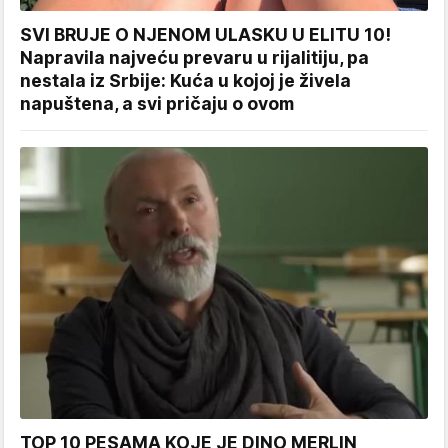
SVI BRUJE O NJENOM ULASKU U ELITU 10!
Napravila najveću prevaru u rijalitiju, pa
nestala iz Srbije: Kuća u kojoj je živela
napuštena, a svi pričaju o ovom
TOP 10 PESAMA KOJE JE DINO MERLIN