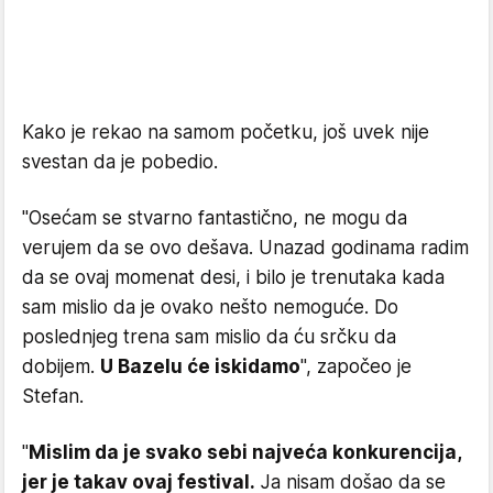
Kako je rekao na samom početku, još uvek nije
svestan da je pobedio.
"Osećam se stvarno fantastično, ne mogu da
verujem da se ovo dešava. Unazad godinama radim
da se ovaj momenat desi, i bilo je trenutaka kada
sam mislio da je ovako nešto nemoguće. Do
poslednjeg trena sam mislio da ću srčku da
dobijem.
U Bazelu će iskidamo
", započeo je
Stefan.
"
Mislim da je svako sebi najveća konkurencija,
jer je takav ovaj festival.
Ja nisam došao da se