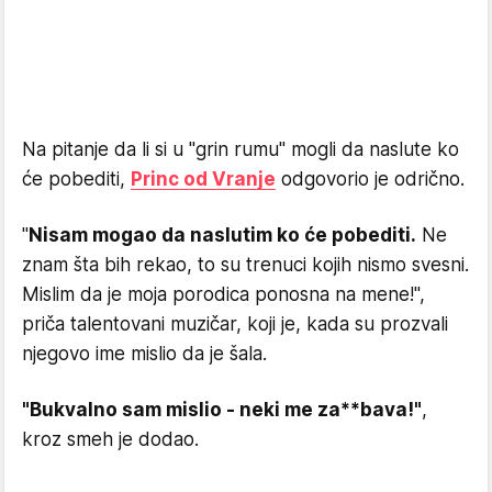
Na pitanje da li si u "grin rumu" mogli da naslute ko
će pobediti,
Princ od Vranje
odgovorio je odrično.
"
Nisam mogao da naslutim ko će pobediti.
Ne
znam šta bih rekao, to su trenuci kojih nismo svesni.
Mislim da je moja porodica ponosna na mene!",
priča talentovani muzičar, koji je, kada su prozvali
njegovo ime mislio da je šala.
"Bukvalno sam mislio - neki me za**bava!"
,
kroz smeh je dodao.