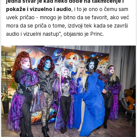
jedna stvar je kad neko dođe na takmičenje i
pokaže i vizuelno i audio
, i to je ono o čemu sam
uvek pričao - mnogo je bitno da se favorit, ako već
mora da se priča o tome, izdvoji tek kada se završi
audio i vizuelni nastup", objasnio je Princ.