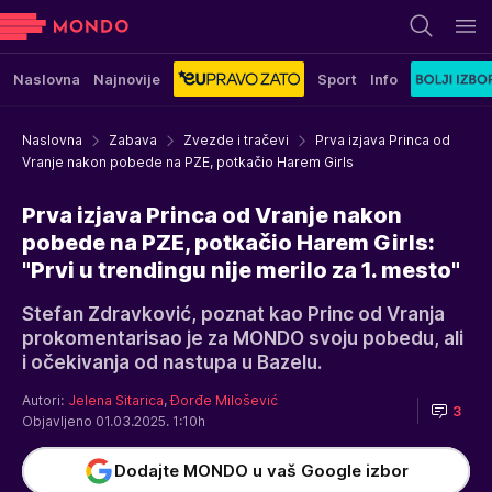
Naslovna
Najnovije
Sport
Info
Naslovna
Zabava
Zvezde i tračevi
Prva izjava Princa od
Vranje nakon pobede na PZE, potkačio Harem Girls
Prva izjava Princa od Vranje nakon
pobede na PZE, potkačio Harem Girls:
"Prvi u trendingu nije merilo za 1. mesto"
Stefan Zdravković, poznat kao Princ od Vranja
prokomentarisao je za MONDO svoju pobedu, ali
i očekivanja od nastupa u Bazelu.
Autori:
Jelena Sitarica
,
Đorđe Milošević
3
Objavljeno 01.03.2025. 1:10h
Dodajte MONDO u vaš Google izbor