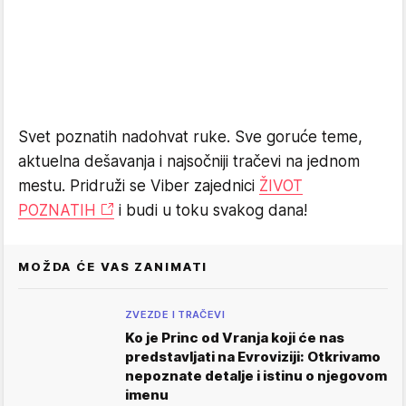
Svet poznatih nadohvat ruke. Sve goruće teme,
aktuelna dešavanja i najsočniji tračevi na jednom
mestu. Pridruži se Viber zajednici
ŽIVOT
POZNATIH
i budi u toku svakog dana!
MOŽDA ĆE VAS ZANIMATI
ZVEZDE I TRAČEVI
Ko je Princ od Vranja koji će nas
predstavljati na Evroviziji: Otkrivamo
nepoznate detalje i istinu o njegovom
imenu