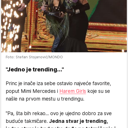
Foto: Stefan Stojanović/MONDO
"Jedno je trending..."
Princ je inače iza sebe ostavio najveće favorite,
poput Mimi Mercedes i
Harem Girls
koje su se
našle na prvom mestu u trendingu.
"Pa, šta bih rekao... ovo je ujedno dobro za sve
buduće takmičare.
Jedna stvar je trending,