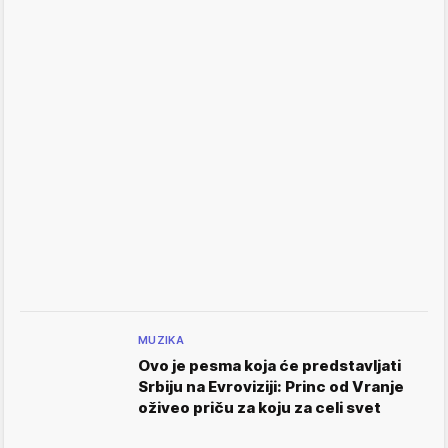
MUZIKA
Ovo je pesma koja će predstavljati
Srbiju na Evroviziji: Princ od Vranje
oživeo priču za koju za celi svet