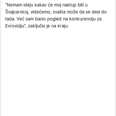
"Nemam ideju kakav će moj nastup biti u
Švajcarskoj, videćemo, svašta može da se desi do
tada. Već sam bacio pogled na konkurenciju za
Evroviziju", zaključio je na kraju.