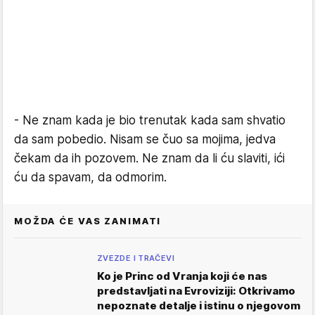
- Ne znam kada je bio trenutak kada sam shvatio
da sam pobedio. Nisam se čuo sa mojima, jedva
čekam da ih pozovem. Ne znam da li ću slaviti, ići
ću da spavam, da odmorim.
MOŽDA ĆE VAS ZANIMATI
ZVEZDE I TRAČEVI
Ko je Princ od Vranja koji će nas
predstavljati na Evroviziji: Otkrivamo
nepoznate detalje i istinu o njegovom