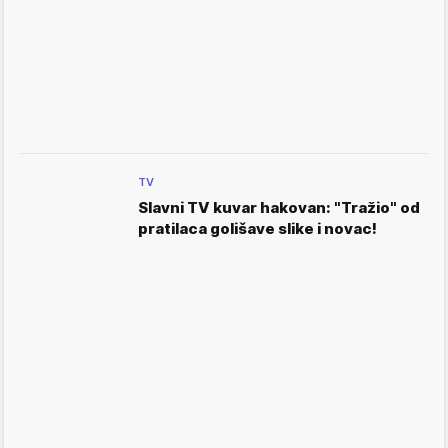
TV
Slavni TV kuvar hakovan: "Tražio" od
pratilaca golišave slike i novac!