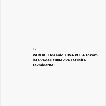
TV
PAROVI: Učesnicu DVA PUTA tokom
iste večeri tukle dve različite
takmičarke!