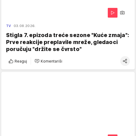
TV
03.08.2026.
Stigla 7. epizoda treće sezone "Kuće zmaja":
Prve reakcije preplavile mreže, gledaoci
poručuju "držite se čvrsto"
Reaguj
Komentariši