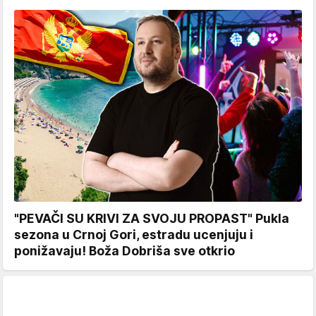
"PEVAČI SU KRIVI ZA SVOJU PROPAST" Pukla
sezona u Crnoj Gori, estradu ucenjuju i
ponižavaju! Boža Dobriša sve otkrio