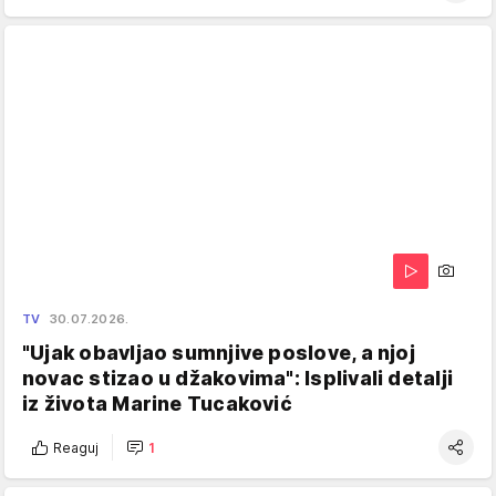
TV
30.07.2026.
"Ujak obavljao sumnjive poslove, a njoj
novac stizao u džakovima": Isplivali detalji
iz života Marine Tucaković
Reaguj
1