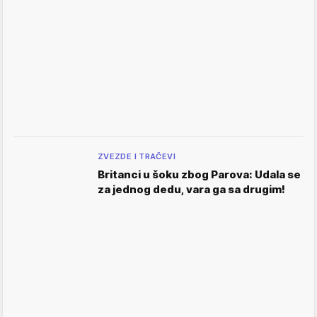
ZVEZDE I TRAČEVI
Britanci u šoku zbog Parova: Udala se
za jednog dedu, vara ga sa drugim!