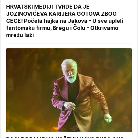
HRVATSKI MEDIJI TVRDE DA JE
JOZINOVIĆEVA KARIJERA GOTOVA ZBOG
CECE! Počela hajka na Jakova - U sve upleli
fantomsku firmu, Bregu i Čolu - Otkrivamo
mrežu laži