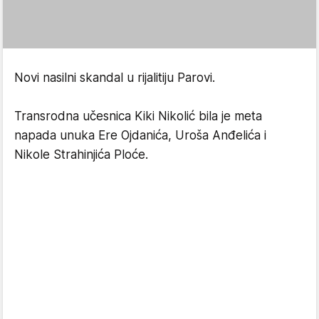
Novi nasilni skandal u rijalitiju Parovi.
Transrodna učesnica Kiki Nikolić bila je meta
napada unuka Ere Ojdanića, Uroša Anđelića i
Nikole Strahinjića Ploće.