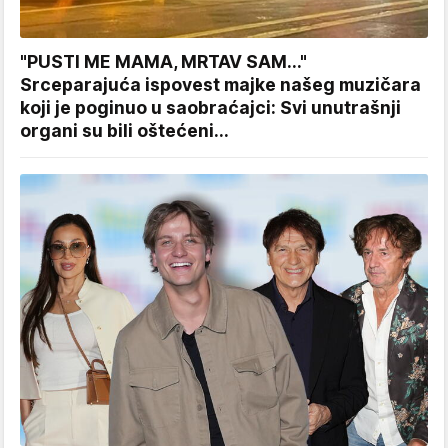
"PUSTI ME MAMA, MRTAV SAM..."
Srceparajuća ispovest majke našeg muzičara
koji je poginuo u saobraćajci: Svi unutrašnji
organi su bili oštećeni...