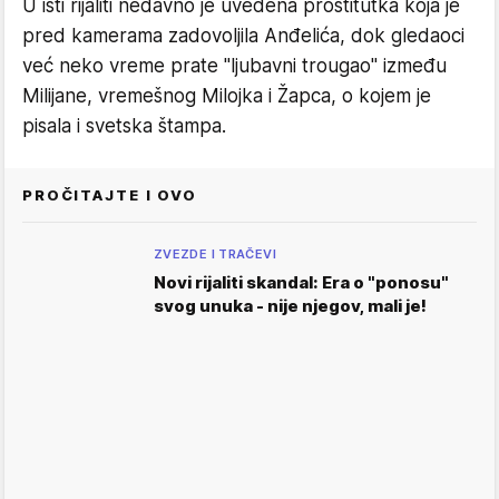
U isti rijaliti nedavno je uvedena prostitutka koja je
pred kamerama zadovoljila Anđelića, dok gledaoci
već neko vreme prate "ljubavni trougao" između
Milijane, vremešnog Milojka i Žapca, o kojem je
pisala i svetska štampa.
PROČITAJTE I OVO
ZVEZDE I TRAČEVI
Novi rijaliti skandal: Era o "ponosu"
svog unuka - nije njegov, mali je!