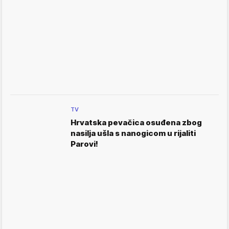
TV
Hrvatska pevačica osuđena zbog
nasilja ušla s nanogicom u rijaliti
Parovi!