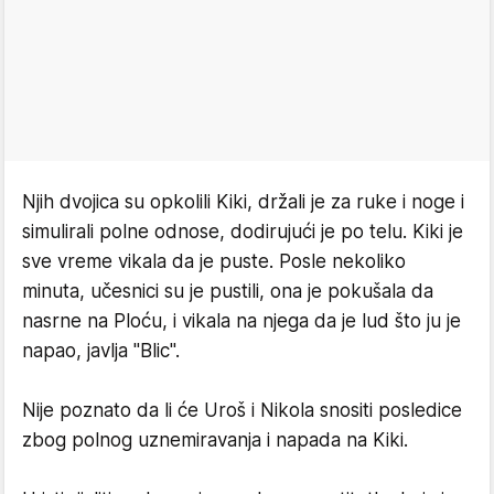
Njih dvojica su opkolili Kiki, držali je za ruke i noge i
simulirali polne odnose, dodirujući je po telu. Kiki je
sve vreme vikala da je puste. Posle nekoliko
minuta, učesnici su je pustili, ona je pokušala da
nasrne na Ploću, i vikala na njega da je lud što ju je
napao, javlja "Blic".
Nije poznato da li će Uroš i Nikola snositi posledice
zbog polnog uznemiravanja i napada na Kiki.