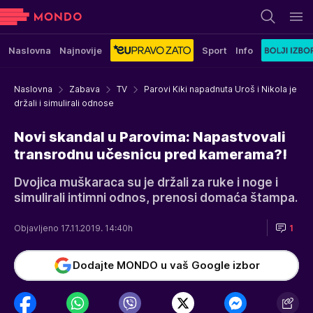
Naslovna
Najnovije
Sport
Info
Naslovna
Zabava
TV
Parovi Kiki napadnuta Uroš i Nikola je
držali i simulirali odnose
Novi skandal u Parovima: Napastvovali
transrodnu učesnicu pred kamerama?!
Dvojica muškaraca su je držali za ruke i noge i
simulirali intimni odnos, prenosi domaća štampa.
Objavljeno 17.11.2019. 14:40h
1
Dodajte MONDO u vaš Google izbor