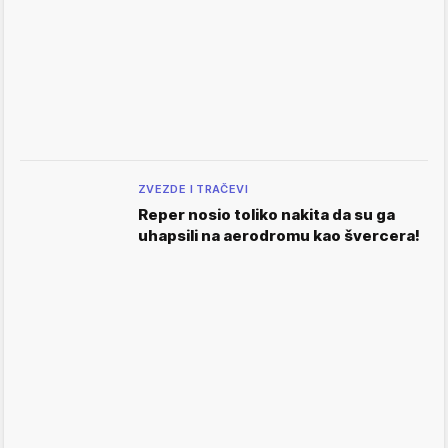
ZVEZDE I TRAČEVI
Reper nosio toliko nakita da su ga
uhapsili na aerodromu kao švercera!