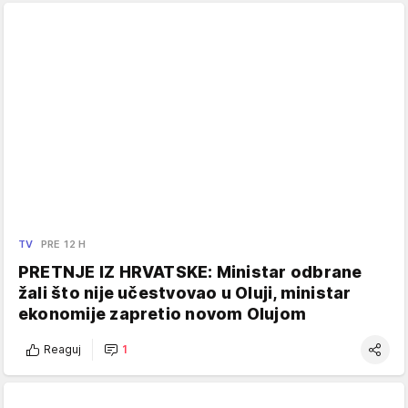
TV
PRE 12 H
PRETNJE IZ HRVATSKE: Ministar odbrane
žali što nije učestvovao u Oluji, ministar
ekonomije zapretio novom Olujom
Reaguj
1