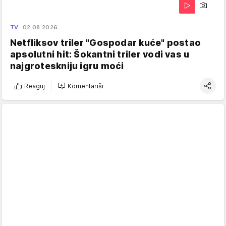
TV
02.08.2026.
Netfliksov triler "Gospodar kuće" postao
apsolutni hit: Šokantni triler vodi vas u
najgroteskniju igru moći
Reaguj
Komentariši