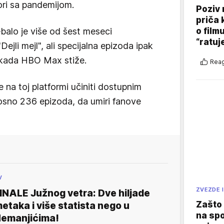
ori sa pandemijom.
Poziv 
priča 
ebalo je više od šest meseci
o film
“ratuj
Dejli mejl", ali specijalna epizoda ipak
a kada HBO Max stiže.
Reag
 na toj platformi učiniti dostupnim
sno 236 epizoda, da umiri fanove
V
ZVEZDE I
INALE Južnog vetra: Dve hiljade
Zašto 
etaka i više statista nego u
na sp
emanjićima!