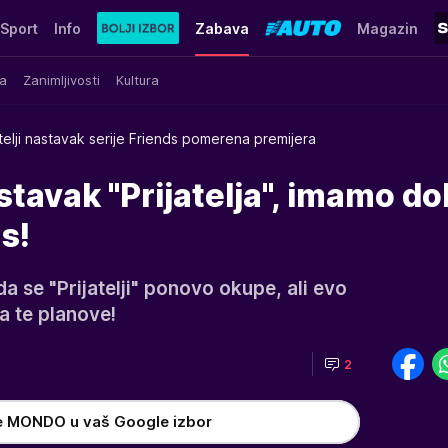
Sport
Info
Zabava
Magazin
a
Zanimljivosti
Kultura
atelji nastavak serije Friends pomerena premijera
tavak "Prijatelja", imamo do
s!
 se "Prijatelji" ponovo okupe, ali evo
a te planove!
2
e MONDO u vaš Google izbor