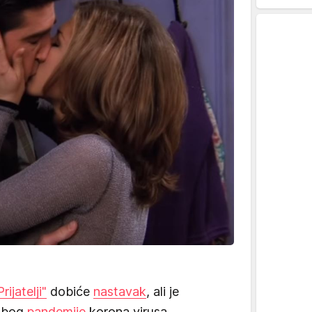
Prijatelji"
dobiće
nastavak
, ali je
 zbog
pandemije
korona virusa.