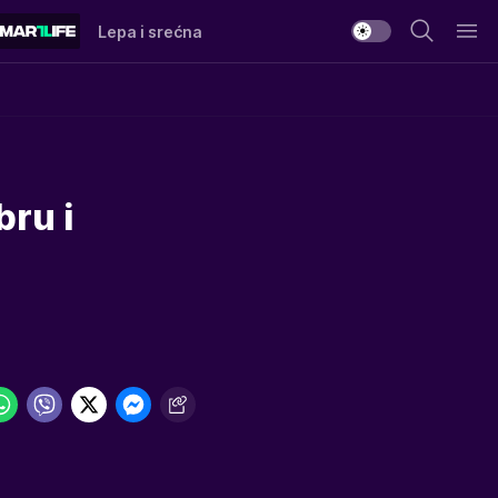
Lepa i srećna
bru i