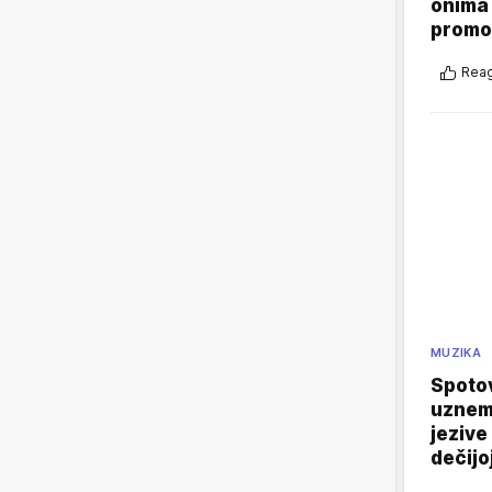
onima 
promo
Reag
MUZIKA
Spotov
uznemi
jezive
dečijo