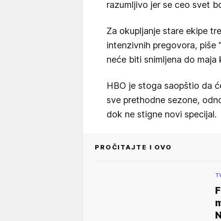
razumljivo jer se ceo svet b
Za okupljanje stare ekipe tr
intenzivnih pregovora, piše "
neće biti snimljena do maj
HBO je stoga saopštio da će
sve prethodne sezone, odno
dok ne stigne novi specijal.
PROČITAJTE I OVO
T
F
m
N