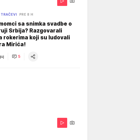
 TRAČEVI
PRE 8 H
 momci sa snimka svadbe o
uji Srbija? Razgovarali
 rokerima koji su ludovali
ra Mirića!
uj
5