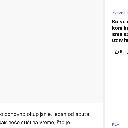
ZVEZDE I
Ko su
kom br
smo sa
uz Mit
Reag
o ponovno okupljanje, jedan od aduta
k neće stići na vreme, što je i
FILM