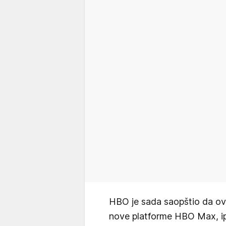
HBO je sada saopštio da ov
nove platforme HBO Max, ipa