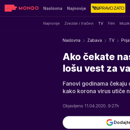
Naslovna
Najnovije
Najnovije
Zvezde i tračevi
TV
Film
Muzik
Sensa
Stvar ukusa
Yumama
Naslovna
Zabava
TV
Prij
Ako čekate nas
lošu vest za va
Fanovi godinama čekaju da
kako korona virus utiče n
Objavljeno 11.04.2020. 9:27h
Dodajt