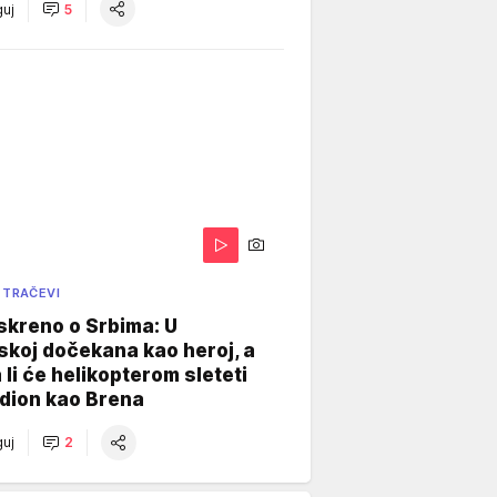
uj
5
 TRAČEVI
skreno o Srbima: U
koj dočekana kao heroj, a
 li će helikopterom sleteti
dion kao Brena
uj
2