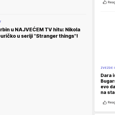
Reag
V
rbin u NAJVEĆEM TV hitu: Nikola
uričko u seriji "Stranger things"!
ZVEZDE I
Dara i
Bugars
evo da
na sta
Reag