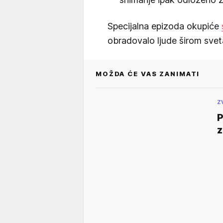
Specijalna epizoda okupiće
obradovalo ljude širom svet
MOŽDA ĆE VAS ZANIMATI
Z
P
z