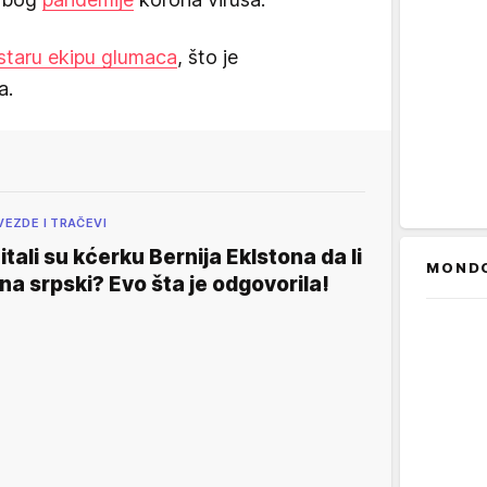
staru ekipu glumaca
, što je
a.
VEZDE I TRAČEVI
itali su kćerku Bernija Eklstona da li
MOND
na srpski? Evo šta je odgovorila!