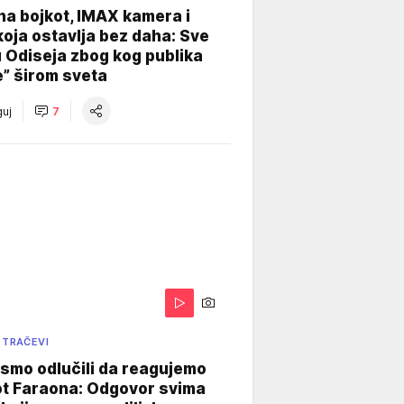
na bojkot, IMAX kamera i
koja ostavlja bez daha: Sve
u Odiseja zbog kog publika
e” širom sveta
uj
7
 TRAČEVI
smo odlučili da reagujemo
ot Faraona: Odgovor svima