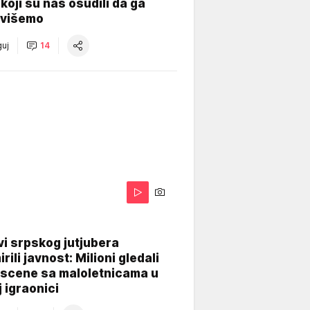
koji su nas osudili da ga
višemo
uj
14
i srpskog jutjubera
rili javnost: Milioni gledali
 scene sa maloletnicama u
j igraonici