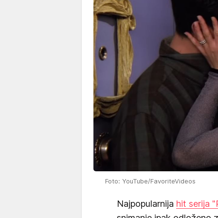
Foto: YouTube/FavoriteVideos
Najpopularnija
hit serija "
snimanje ipak odloženo