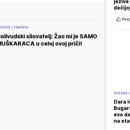
jezive
dečijo
Reag
VEZDE I TRAČEVI
olivudski silovatelj: Žao mi je SAMO
UŠKARACA u celoj ovoj priči!
ZVEZDE I
Dara i
Bugars
evo da
na sta