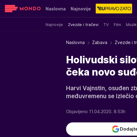
Naslovna
Najnovije
Najnovije
Zvezde i tračevi
TV
Film
Muzik
Sensa
Stvar ukusa
Yumama
Naslovna
Zabava
Zvezde i t
Holivudski si
čeka novo suđ
Harvi Vajnstin, osuđen zb
međuvremenu se izlečio 
Objavljeno 11.04.2020. 8:53h
Dodajt