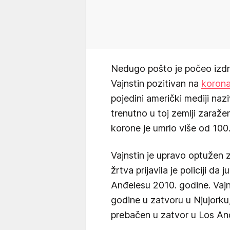
Nedugo pošto je počeo izdr
Vajnstin pozitivan na
korona
pojedini američki mediji na
trenutno u toj zemlji zaražen
korone je umrlo više od 10
Vajnstin je upravo optužen 
žrtva prijavila je policiji da 
Anđelesu 2010. godine. Vaj
godine u zatvoru u Njujorku
prebačen u zatvor u Los An