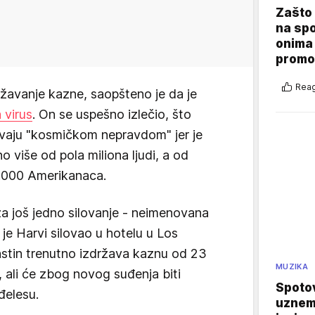
Zašto 
na sp
onima 
promo
Reag
žavanje kazne, saopšteno je da je
 virus
. On se uspešno izlečio, što
zivaju "kosmičkom nepravdom" jer je
o više od pola miliona ljudi, a od
0.000 Amerikanaca.
za još jedno silovanje - neimenovana
ju je Harvi silovao u hotelu u Los
nstin trenutno izdržava kaznu od 23
MUZIKA
, ali će zbog novog suđenja biti
Spotov
đelesu.
uznemi