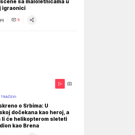
 scene sa maloletnicama u
j igraonici
uj
5
 TRAČEVI
skreno o Srbima: U
koj dočekana kao heroj, a
 li će helikopterom sleteti
dion kao Brena