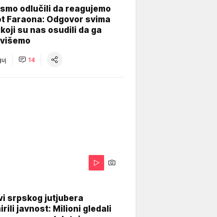
smo odlučili da reagujemo
ot Faraona: Odgovor svima
koji su nas osudili da ga
višemo
uj
14
i srpskog jutjubera
rili javnost: Milioni gledali