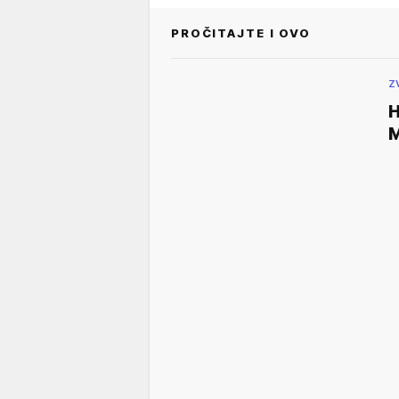
PROČITAJTE I OVO
Z
H
M