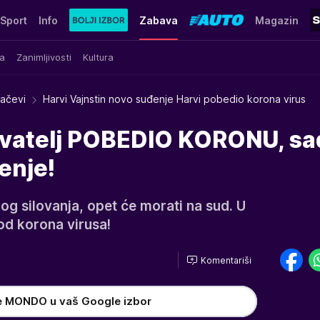
Sport
Info
Zabava
Magazin
a
Zanimljivosti
Kultura
račevi
Harvi Vajnstin novo suđenje Harvi pobedio korona virus
lovatelj POBEDIO KORONU, sa
enje!
og silovanja, opet će morati na sud. U
od korona virusa!
Komentariši
e MONDO u vaš Google izbor