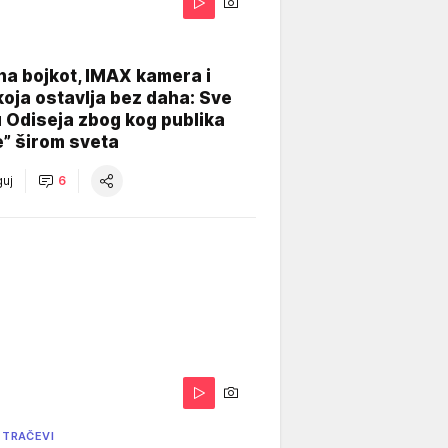
na bojkot, IMAX kamera i
koja ostavlja bez daha: Sve
u Odiseja zbog kog publika
e” širom sveta
uj
6
 TRAČEVI