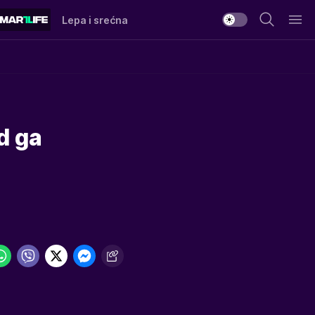
Lepa i srećna
d ga