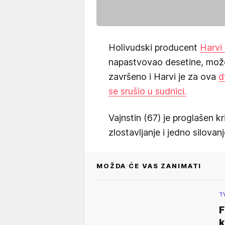
Holivudski producent
Harvi 
napastvovao desetine, možd
završeno i Harvi je za ova
d
se srušio u sudnici.
Vajnstin (67) je proglašen 
zlostavljanje i jedno silovanj
MOŽDA ĆE VAS ZANIMATI
T
F
k