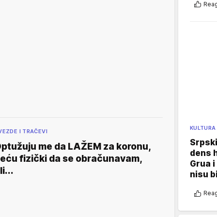
Reag
KULTURA
VEZDE I TRAČEVI
Srpski
ptužuju me da LAŽEM za koronu,
dens h
eću fizički da se obračunavam,
Grua i
li...
nisu b
Reag