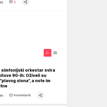
uj
2
 simfonijski orkestar svira
itove 90-ih: Oživeli su
 "plavog slona", a note im
itne
uj
Komentariši