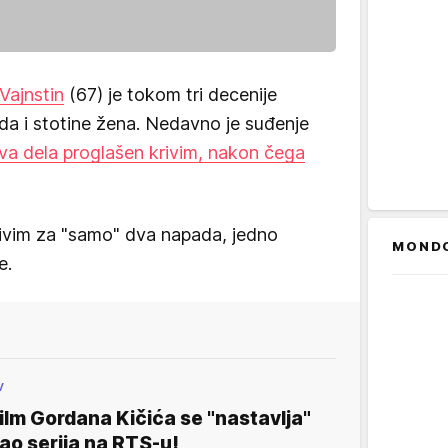
Vajnstin
(67) je tokom tri decenije
a i stotine žena. Nedavno je suđenje
va dela proglašen krivim, nakon čega
krivim za "samo" dva napada, jedno
MOND
e.
V
ilm Gordana Kičića se "nastavlja"
ao serija na RTS-u!