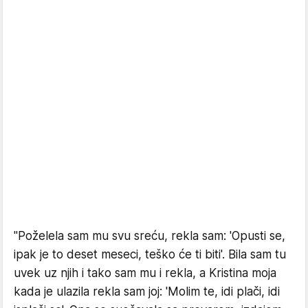
"Poželela sam mu svu sreću, rekla sam: 'Opusti se,
ipak je to deset meseci, teško će ti biti'. Bila sam tu
uvek uz njih i tako sam mu i rekla, a Kristina moja
kada je ulazila rekla sam joj: 'Molim te, idi plači, idi