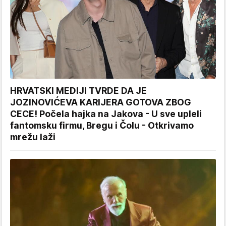
HRVATSKI MEDIJI TVRDE DA JE
JOZINOVIĆEVA KARIJERA GOTOVA ZBOG
CECE! Počela hajka na Jakova - U sve upleli
fantomsku firmu, Bregu i Čolu - Otkrivamo
mrežu laži