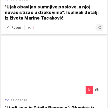
"Ujak obavljao sumnjive poslove, a njoj
novac stizao u džakovima": Isplivali detalji
iz života Marine Tucaković
Reaguj
1
TV
29.07.2026.
"Ljudi, ovo je Džejla Ramović": Glumica iz