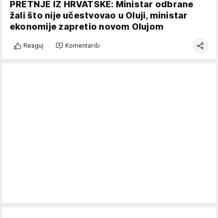
PRETNJE IZ HRVATSKE: Ministar odbrane
žali što nije učestvovao u Oluji, ministar
ekonomije zapretio novom Olujom
Reaguj
Komentariši