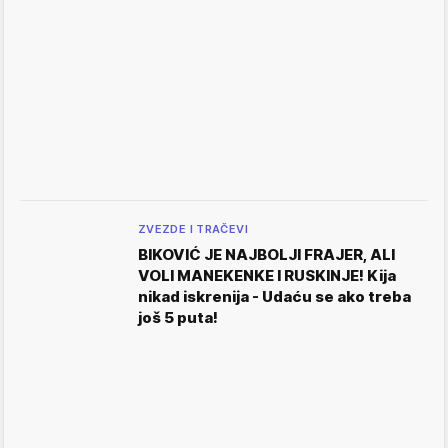
ZVEZDE I TRAČEVI
BIKOVIĆ JE NAJBOLJI FRAJER, ALI
VOLI MANEKENKE I RUSKINJE! Kija
nikad iskrenija - Udaću se ako treba
još 5 puta!