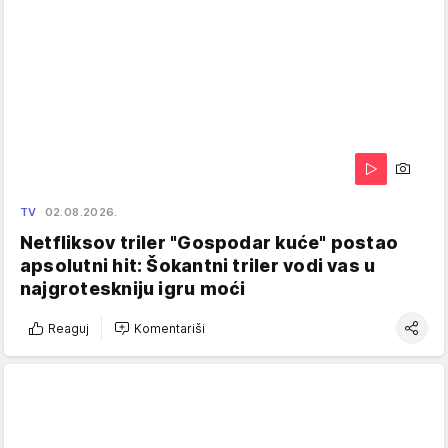
TV
02.08.2026.
Netfliksov triler "Gospodar kuće" postao
apsolutni hit: Šokantni triler vodi vas u
najgroteskniju igru moći
Reaguj
Komentariši