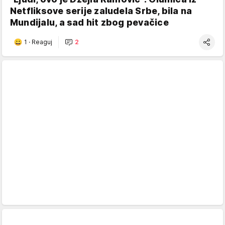
Netfliksove serije zaludela Srbe, bila na
Mundijalu, a sad hit zbog pevačice
1
·
Reaguj
2