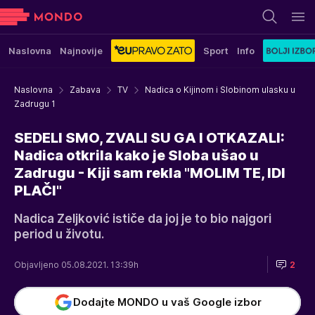
Naslovna
Najnovije
Sport
Info
Naslovna
Zabava
TV
Nadica o Kijinom i Slobinom ulasku u
Zadrugu 1
SEDELI SMO, ZVALI SU GA I OTKAZALI:
Nadica otkrila kako je Sloba ušao u
Zadrugu - Kiji sam rekla "MOLIM TE, IDI
PLAČI"
Nadica Zeljković ističe da joj je to bio najgori
period u životu.
Objavljeno 05.08.2021. 13:39h
2
Dodajte MONDO u vaš Google izbor