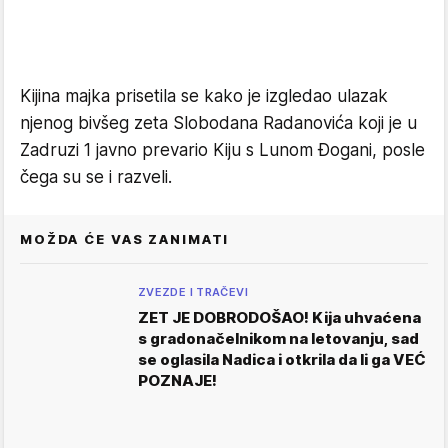
Kijina majka prisetila se kako je izgledao ulazak
njenog bivšeg zeta Slobodana Radanovića koji je u
Zadruzi 1 javno prevario Kiju s Lunom Đogani, posle
čega su se i razveli.
MOŽDA ĆE VAS ZANIMATI
ZVEZDE I TRAČEVI
ZET JE DOBRODOŠAO! Kija uhvaćena
s gradonačelnikom na letovanju, sad
se oglasila Nadica i otkrila da li ga VEĆ
POZNAJE!