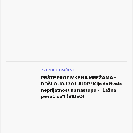
ZVEZDE I TRAČEVI
PRŠTE PROZIVKE NA MREŽAMA -
DOŠLO JOJ 20 LJUDI?! Kija doživela
neprijatnost na nastupu - "Lažna
pevačica"! (VIDEO)