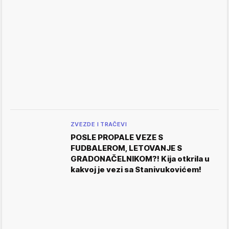
ZVEZDE I TRAČEVI
POSLE PROPALE VEZE S
FUDBALEROM, LETOVANJE S
GRADONAČELNIKOM?! Kija otkrila u
kakvoj je vezi sa Stanivukovićem!