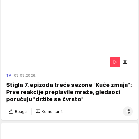
TV
03.08.2026.
Stigla 7. epizoda treće sezone "Kuće zmaja":
Prve reakcije preplavile mreže, gledaoci
poručuju "držite se čvrsto"
Reaguj
Komentariši