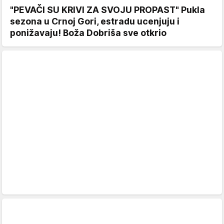
"PEVAČI SU KRIVI ZA SVOJU PROPAST" Pukla
sezona u Crnoj Gori, estradu ucenjuju i
ponižavaju! Boža Dobriša sve otkrio