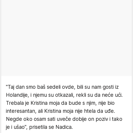
"Taj dan smo baš sedeli ovde, bili su nam gosti iz
Holandije, i njemu su otkazali, rekli su da neće ući.
Trebala je Kristina moja da bude s njim, nije bio
interesantan, ali Kristina moja nije htela da uđe.
Negde oko osam sati uveče dobije on poziv i tako
je i ušao", prisetila se Nadica.