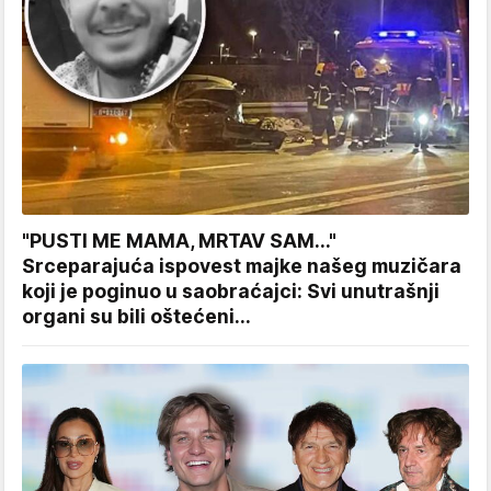
"PUSTI ME MAMA, MRTAV SAM..."
Srceparajuća ispovest majke našeg muzičara
koji je poginuo u saobraćajci: Svi unutrašnji
organi su bili oštećeni...