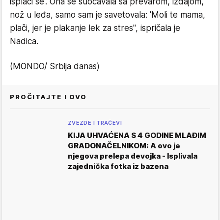
isplači se'. Ona se suočavala sa prevarom, izdajom,
nož u leđa, samo sam je savetovala: 'Moli te mama,
plači, jer je plakanje lek za stres", ispričala je
Nadica.
(MONDO/ Srbija danas)
PROČITAJTE I OVO
ZVEZDE I TRAČEVI
KIJA UHVAĆENA S 4 GODINE MLAĐIM
GRADONAČELNIKOM: A ovo je
njegova prelepa devojka - Isplivala
zajednička fotka iz bazena