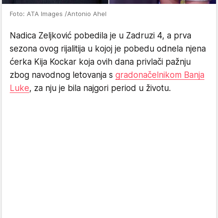
Foto: ATA Images /Antonio Ahel
Nadica Zeljković pobedila je u Zadruzi 4, a prva
sezona ovog rijalitija u kojoj je pobedu odnela njena
ćerka Kija Kockar koja ovih dana privlači pažnju
zbog navodnog letovanja s
gradonačelnikom Banja
Luke
, za nju je bila najgori period u životu.