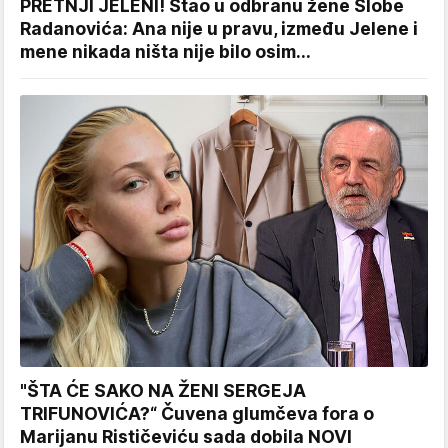
PRETNJI JELENI! Stao u odbranu žene Slobe
Radanovića: Ana nije u pravu, između Jelene i
mene nikada ništa nije bilo osim...
"ŠTA ĆE SAKO NA ŽENI SERGEJA
TRIFUNOVIĆA?“ Čuvena glumčeva fora o
Marijanu Rističeviću sada dobila NOVI