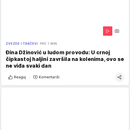
ZVEZDE I TRAČEVI
PRE 7 MIN
Đina Džinović u ludom provodu: U crnoj
čipkastoj haljini završila na kolenima, ovo se
ne viđa svaki dan
Reaguj
Komentariši