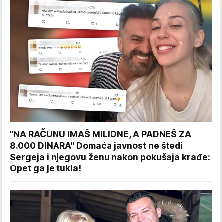
"NA RAČUNU IMAŠ MILIONE, A PADNEŠ ZA
8.000 DINARA" Domaća javnost ne štedi
Sergeja i njegovu ženu nakon pokušaja krađe:
Opet ga je tukla!