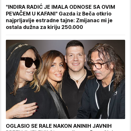
"INDIRA RADIĆ JE IMALA ODNOSE SA OVIM
PEVAČEM U KAFANI" Gazda iz Beča otkrio
najprljavije estradne tajne: Zmijanac mi je
ostala dužna za kiriju 250.000
OGLASIO SE RALE NAKON ANINIH JAVNIH