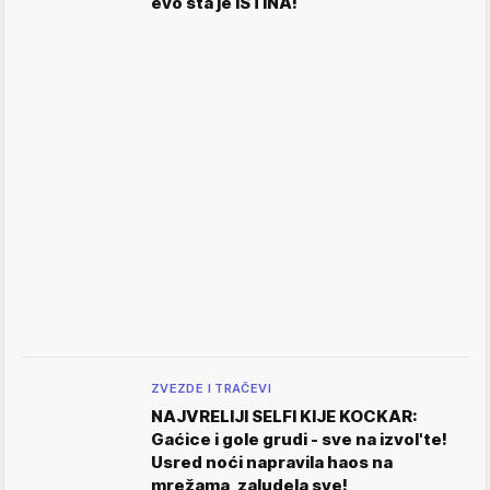
evo šta je ISTINA!
ZVEZDE I TRAČEVI
NAJVRELIJI SELFI KIJE KOCKAR:
Gaćice i gole grudi - sve na izvol'te!
Usred noći napravila haos na
mrežama, zaludela sve!