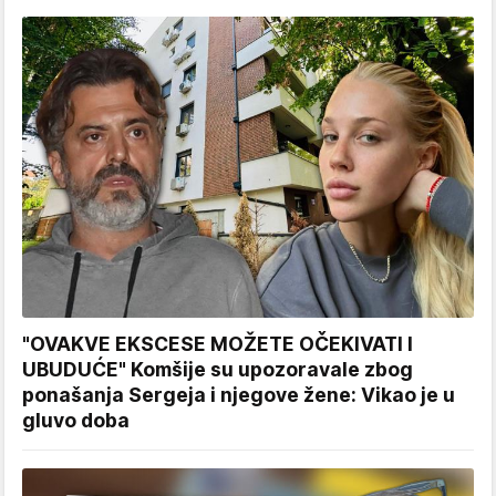
"OVAKVE EKSCESE MOŽETE OČEKIVATI I
UBUDUĆE" Komšije su upozoravale zbog
ponašanja Sergeja i njegove žene: Vikao je u
gluvo doba