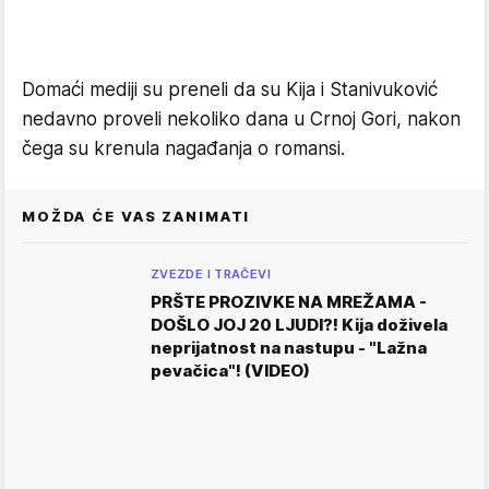
Domaći mediji su preneli da su Kija i Stanivuković
nedavno proveli nekoliko dana u Crnoj Gori, nakon
čega su krenula nagađanja o romansi.
MOŽDA ĆE VAS ZANIMATI
ZVEZDE I TRAČEVI
PRŠTE PROZIVKE NA MREŽAMA -
DOŠLO JOJ 20 LJUDI?! Kija doživela
neprijatnost na nastupu - "Lažna
pevačica"! (VIDEO)