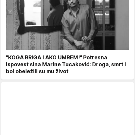
"KOGA BRIGA I AKO UMREM!“ Potresna
ispovest sina Marine Tucaković: Droga, smrt i
bol obeležili su mu život