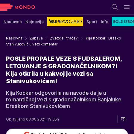
Naslovna
Najnovije
Sport
Info
Naslovna
Zabava
Zvezde i tračevi
Kija Kockar i Draško
Stanivuković u vezi komentar
POSLE PROPALE VEZE S FUDBALEROM,
LETOVANJE S GRADONAČELNIKOM?!
Kija otkrila u kakvoj je vezi sa
Stanivukovićem!
Kija Kockar odgovorila na navode da je u
romantičnoj vezi s gradonačelnikom Banjaluke
Draškom Stanivukovićem
Objavljeno 03.08.2021. 19:05h