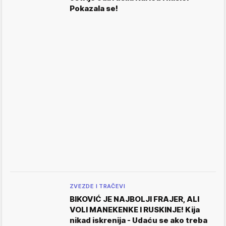
Pokazala se!
ZVEZDE I TRAČEVI
BIKOVIĆ JE NAJBOLJI FRAJER, ALI
VOLI MANEKENKE I RUSKINJE! Kija
nikad iskrenija - Udaću se ako treba