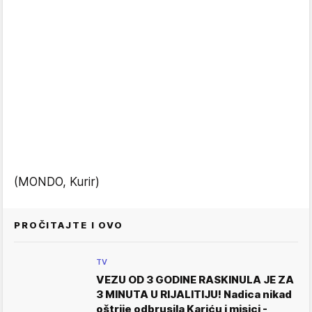
(MONDO, Kurir)
PROČITAJTE I OVO
TV
VEZU OD 3 GODINE RASKINULA JE ZA
3 MINUTA U RIJALITIJU! Nadica nikad
oštrije odbrusila Kariću i misici -