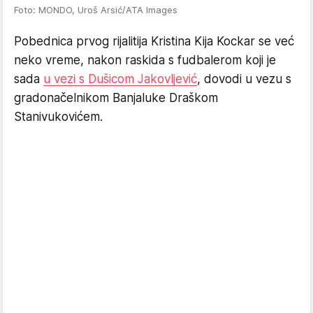
Foto: MONDO, Uroš Arsić/ATA Images
Pobednica prvog rijalitija Kristina Kija Kockar se već
neko vreme, nakon raskida s fudbalerom koji je
sada
u vezi s Dušicom Jakovljević
, dovodi u vezu s
gradonačelnikom Banjaluke Draškom
Stanivukovićem.