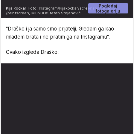
Pogledaj
Kija Kockar
Foto: Instagram/kijakockar/screenshot, Pink tv
fotogaleriju
/printscreen, MONDO/Stefan Stojanović
"Draško i ja samo smo prijatelji. Gledam ga kao
mlađem brata i ne pratim ga na Instagramu".
Ovako izgleda Draško: