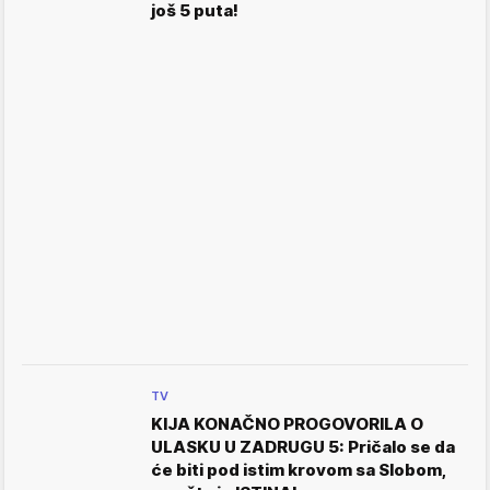
još 5 puta!
TV
KIJA KONAČNO PROGOVORILA O
ULASKU U ZADRUGU 5: Pričalo se da
će biti pod istim krovom sa Slobom,