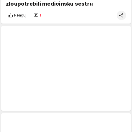
zloupotrebili medicinsku sestru
Reaguj
1