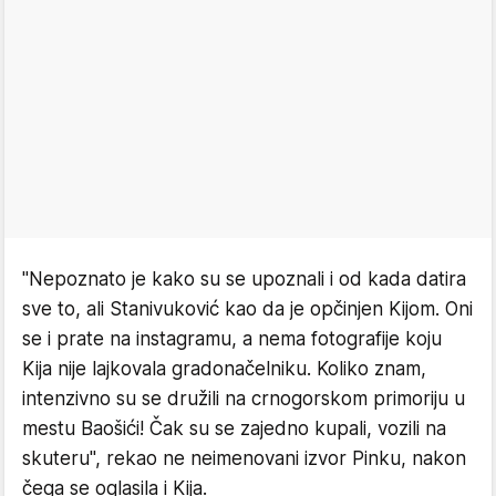
"Nepoznato je kako su se upoznali i od kada datira
sve to, ali Stanivuković kao da je opčinjen Kijom. Oni
se i prate na instagramu, a nema fotografije koju
Kija nije lajkovala gradonačelniku. Koliko znam,
intenzivno su se družili na crnogorskom primoriju u
mestu Baošići! Čak su se zajedno kupali, vozili na
skuteru", rekao ne neimenovani izvor Pinku, nakon
čega se oglasila i Kija.