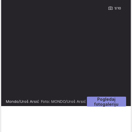
1/10
Pogledaj
Mondo/Uroš Arsić
Foto: MONDO/Uroš Arsić
fotogaleriju