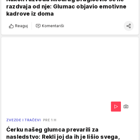
razdvaja od nje: Glumac objavio emotivne
kadrove iz doma
Reaguj
Komentariši
ZVEZDE I TRAČEVI
PRE 1 H
Ćerku našeg glumca prevarili za
nasledstvo: Rekli joj da ih je lišio svega,