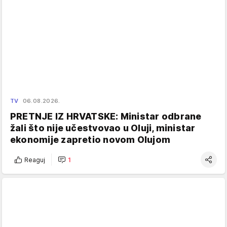
TV
06.08.2026.
PRETNJE IZ HRVATSKE: Ministar odbrane
žali što nije učestvovao u Oluji, ministar
ekonomije zapretio novom Olujom
Reaguj
1