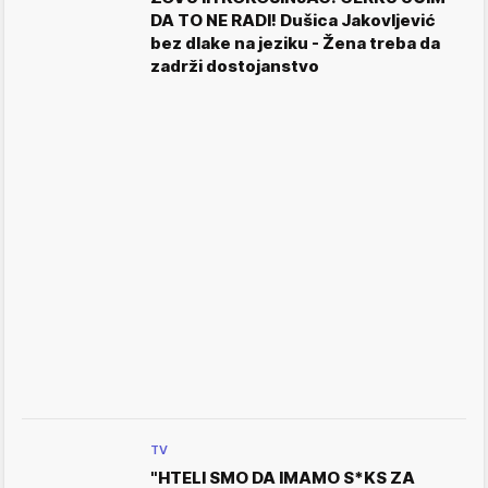
DA TO NE RADI! Dušica Jakovljević
bez dlake na jeziku - Žena treba da
zadrži dostojanstvo
TV
"HTELI SMO DA IMAMO S*KS ZA