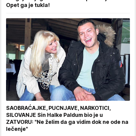
Opet ga je tukla!
SAOBRAĆAJKE, PUCNJAVE, NARKOTICI,
SILOVANJE Sin Halke Paldum bio je u
ZATVORU: "Ne želim da ga vidim dok ne ode na
lečenje"