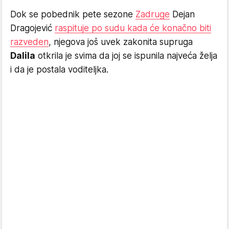
Dok se pobednik pete sezone
Zadruge
Dejan
Dragojević
raspituje po sudu kada će konačno biti
razveden
, njegova još uvek zakonita supruga
Dalila
otkrila je svima da joj se ispunila najveća želja
i da je postala voditeljka.