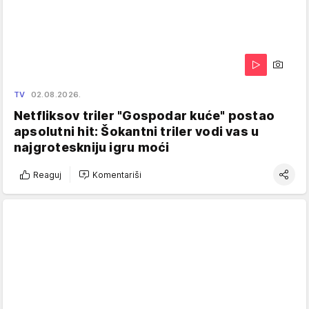
TV
02.08.2026.
Netfliksov triler "Gospodar kuće" postao
apsolutni hit: Šokantni triler vodi vas u
najgroteskniju igru moći
Reaguj
Komentariši