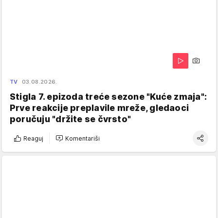
TV
03.08.2026.
Stigla 7. epizoda treće sezone "Kuće zmaja":
Prve reakcije preplavile mreže, gledaoci
poručuju "držite se čvrsto"
Reaguj
Komentariši