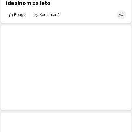
idealnom za leto
Reaguj
Komentariši