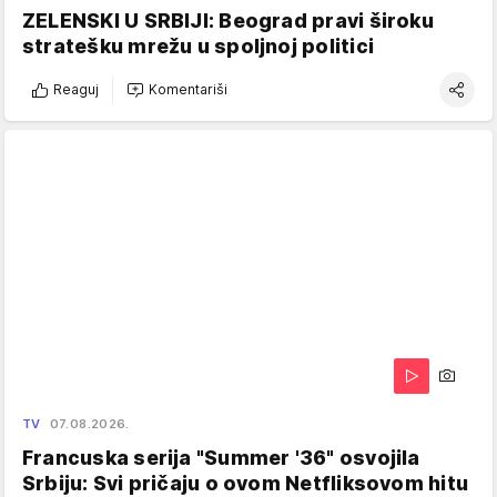
ZELENSKI U SRBIJI: Beograd pravi široku
stratešku mrežu u spoljnoj politici
Reaguj
Komentariši
TV
07.08.2026.
Francuska serija "Summer '36" osvojila
Srbiju: Svi pričaju o ovom Netfliksovom hitu