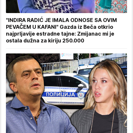
"INDIRA RADIĆ JE IMALA ODNOSE SA OVIM
PEVAČEM U KAFANI" Gazda iz Beča otkrio
najprljavije estradne tajne: Zmijanac mi je
ostala dužna za kiriju 250.000