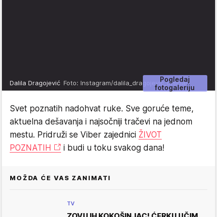
Pogledaj
Dalila Dragojević
Foto: Instagram/dalila_dragojevic_official
fotogaleriju
Svet poznatih nadohvat ruke. Sve goruće teme,
aktuelna dešavanja i najsočniji tračevi na jednom
mestu. Pridruži se Viber zajednici
ŽIVOT
POZNATIH
i budi u toku svakog dana!
MOŽDA ĆE VAS ZANIMATI
TV
ZOVU IH KOKOŠINJAC! ĆERKU UČIM