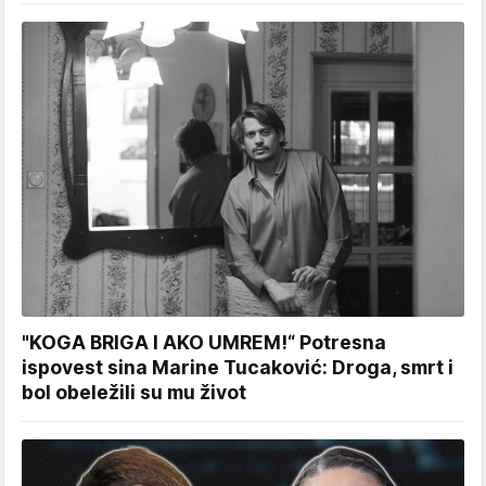
"KOGA BRIGA I AKO UMREM!“ Potresna
ispovest sina Marine Tucaković: Droga, smrt i
bol obeležili su mu život