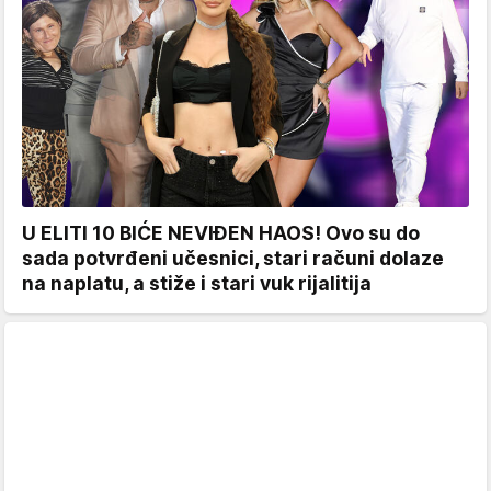
U ELITI 10 BIĆE NEVIĐEN HAOS! Ovo su do
sada potvrđeni učesnici, stari računi dolaze
na naplatu, a stiže i stari vuk rijalitija