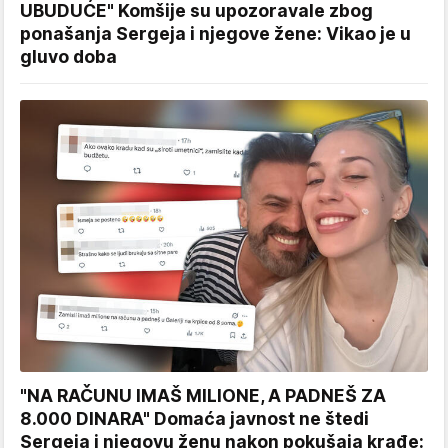
UBUDUĆE" Komšije su upozoravale zbog
ponašanja Sergeja i njegove žene: Vikao je u
gluvo doba
"NA RAČUNU IMAŠ MILIONE, A PADNEŠ ZA
8.000 DINARA" Domaća javnost ne štedi
Sergeja i njegovu ženu nakon pokušaja krađe: