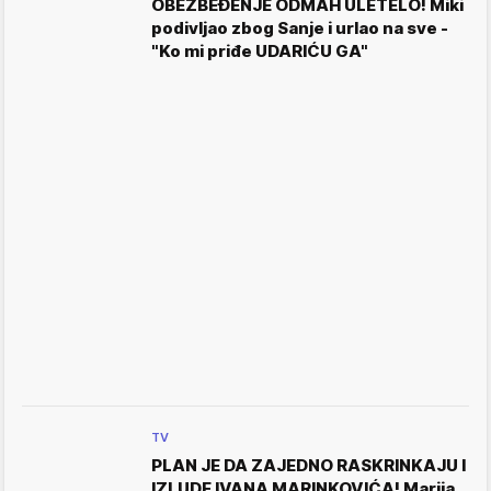
OBEZBEĐENJE ODMAH ULETELO! Miki
podivljao zbog Sanje i urlao na sve -
"Ko mi priđe UDARIĆU GA"
TV
PLAN JE DA ZAJEDNO RASKRINKAJU I
IZLUDE IVANA MARINKOVIĆA! Marija