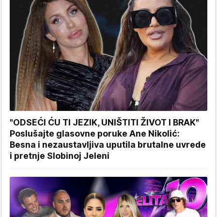
"ODSEĆI ĆU TI JEZIK, UNIŠTITI ŽIVOT I BRAK"
Poslušajte glasovne poruke Ane Nikolić:
Besna i nezaustavljiva uputila brutalne uvrede
i pretnje Slobinoj Jeleni