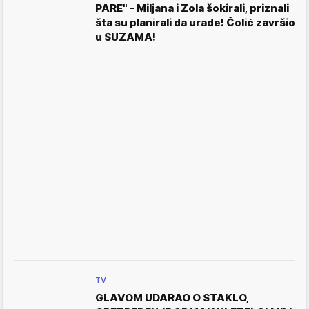
PARE" - Miljana i Zola šokirali, priznali
šta su planirali da urade! Čolić završio
u SUZAMA!
TV
GLAVOM UDARAO O STAKLO,