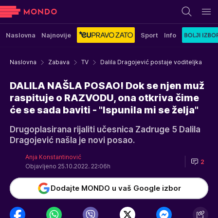
Naslovna
Najnovije
Sport
Info
Naslovna
Zabava
TV
Dalila Dragojević postaje voditeljka
DALILA NAŠLA POSAO! Dok se njen muž
raspituje o RAZVODU, ona otkriva čime
će se sada baviti - "Ispunila mi se želja"
Drugoplasirana rijaliti učesnica Zadruge 5 Dalila
Dragojević našla je novi posao.
Anja Konstantinović
2
Objavljeno 25.10.2022. 22:06h
Dodajte MONDO u vaš Google izbor