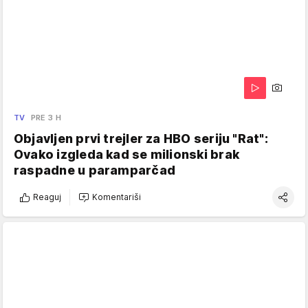
TV
PRE 3 H
Objavljen prvi trejler za HBO seriju "Rat":
Ovako izgleda kad se milionski brak
raspadne u paramparčad
Reaguj
Komentariši