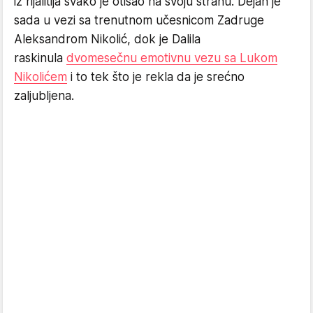
iz rijalitija svako je otišao na svoju stranu. Dejan je
sada u vezi sa trenutnom učesnicom Zadruge
Aleksandrom Nikolić, dok je Dalila
raskinula
dvomesečnu emotivnu vezu sa Lukom
Nikolićem
i to tek što je rekla da je srećno
zaljubljena.