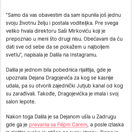
"Samo da vas obavestim da sam ispunila još jednu
svoju životnu želju i postala voditeljka. Pre svega
veliko hvala direktoru Saši Mirkoviću koji je
prepoznao u meni što drugi nisu. Obećavam da ću
dati sve od sebe da se pokažem u najboljem
svetlu", napisala je Dalila na Instagramu.
Dalila je jednom bila pobednica rijalitija, gde je
upoznala Dejana Dragojevića za kog se kasnije
udala, pa su otvorili zajednički Jutjub kanal od kog
su zarađivali. Takođe, Dragojevićka je imala i svoj
salon lepote.
Nakon toga Dalila je sa Dejanom ušla u Zadrugu
gde ga je
prevarila sa Filipm Carem
, a posle izlaska