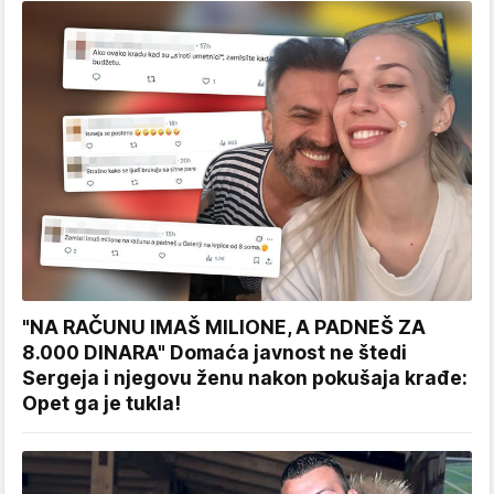
"NA RAČUNU IMAŠ MILIONE, A PADNEŠ ZA
8.000 DINARA" Domaća javnost ne štedi
Sergeja i njegovu ženu nakon pokušaja krađe:
Opet ga je tukla!