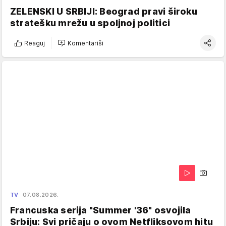
ZELENSKI U SRBIJI: Beograd pravi široku
stratešku mrežu u spoljnoj politici
Reaguj
Komentariši
TV
07.08.2026.
Francuska serija "Summer '36" osvojila
Srbiju: Svi pričaju o ovom Netfliksovom hitu