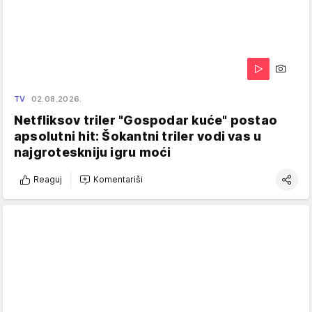
TV
02.08.2026.
Netfliksov triler "Gospodar kuće" postao
apsolutni hit: Šokantni triler vodi vas u
najgroteskniju igru moći
Reaguj
Komentariši