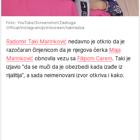
Foto: YouTube/Screenshot/Zadruga
Offical/Instagram/printscreen/takitadza
Radomir Taki Marinković
nedavno je otkrio da je
razočaran činjenicom da je njegova ćerka
Maja
Marinković
obnovila vezu sa
Filipom Carem
. Taki je
izjavio "da se muči da je obezbedi kada izađe iz
rijalitija", a sada neimenovani izvor otkriva i kako.