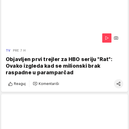
TV
PRE 7 H
Objavljen prvi trejler za HBO seriju "Rat":
Ovako izgleda kad se milionski brak
raspadne u paramparčad
Reaguj
Komentariši