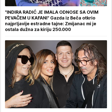
"INDIRA RADIĆ JE IMALA ODNOSE SA OVIM
PEVAČEM U KAFANI" Gazda iz Beča otkrio
najprljavije estradne tajne: Zmijanac mi je
ostala dužna za kiriju 250.000