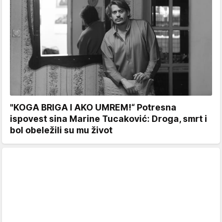
"KOGA BRIGA I AKO UMREM!“ Potresna
ispovest sina Marine Tucaković: Droga, smrt i
bol obeležili su mu život