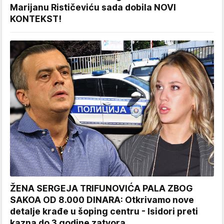
Marijanu Rističeviću sada dobila NOVI
KONTEKST!
ŽENA SERGEJA TRIFUNOVIĆA PALA ZBOG
SAKOA OD 8.000 DINARA: Otkrivamo nove
detalje krađe u šoping centru - Isidori preti
kazna do 3 godine zatvora