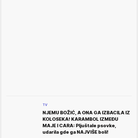
TV
NJEMU BOŽIĆ, A ONA GA IZBACILA IZ
KOLOSEKA! KARAMBOL IZMEĐU
MAJE I CARA: Pljuštale psovke,
udarila gde ga NAJVIŠE boli!