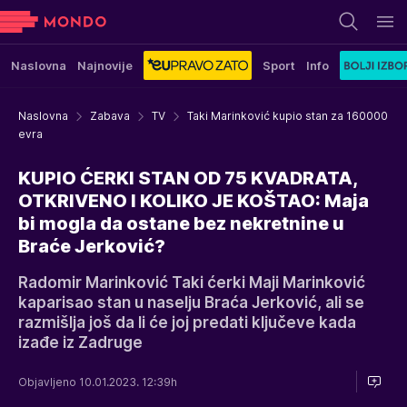
Naslovna
Najnovije
Sport
Info
Naslovna
Zabava
TV
Taki Marinković kupio stan za 160000
evra
KUPIO ĆERKI STAN OD 75 KVADRATA,
OTKRIVENO I KOLIKO JE KOŠTAO: Maja
bi mogla da ostane bez nekretnine u
Braće Jerković?
Radomir Marinković Taki ćerki Maji Marinković
kaparisao stan u naselju Braća Jerković, ali se
razmišlja još da li će joj predati ključeve kada
izađe iz Zadruge
Objavljeno 10.01.2023. 12:39h