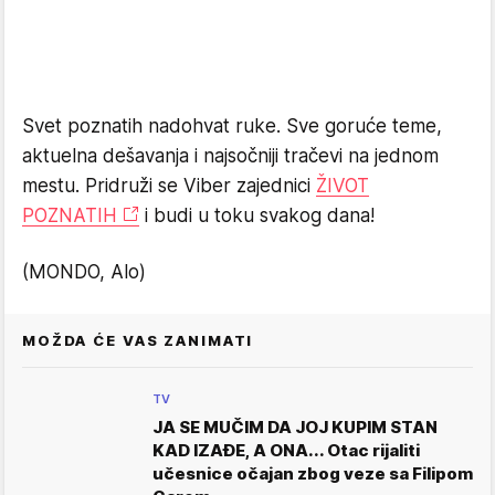
Svet poznatih nadohvat ruke. Sve goruće teme,
aktuelna dešavanja i najsočniji tračevi na jednom
mestu. Pridruži se Viber zajednici
ŽIVOT
POZNATIH
i budi u toku svakog dana!
(MONDO, Alo)
MOŽDA ĆE VAS ZANIMATI
TV
JA SE MUČIM DA JOJ KUPIM STAN
KAD IZAĐE, A ONA... Otac rijaliti
učesnice očajan zbog veze sa Filipom