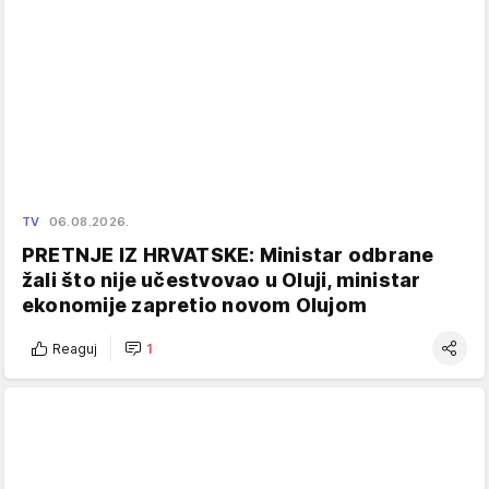
TV
06.08.2026.
PRETNJE IZ HRVATSKE: Ministar odbrane
žali što nije učestvovao u Oluji, ministar
ekonomije zapretio novom Olujom
Reaguj
1