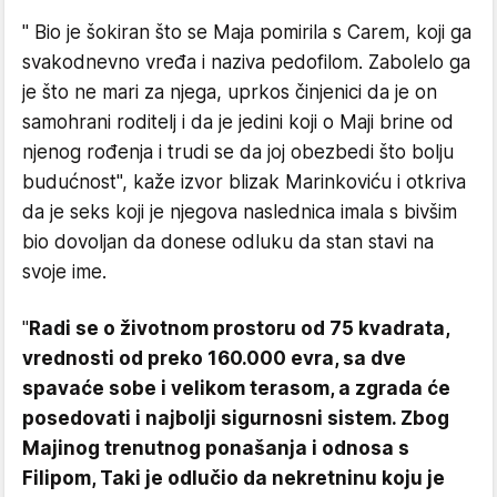
" Bio je šokiran što se Maja pomirila s Carem, koji ga
svakodnevno vređa i naziva pedofilom. Zabolelo ga
je što ne mari za njega, uprkos činjenici da je on
samohrani roditelj i da je jedini koji o Maji brine od
njenog rođenja i trudi se da joj obezbedi što bolju
budućnost", kaže izvor blizak Marinkoviću i otkriva
da je seks koji je njegova naslednica imala s bivšim
bio dovoljan da donese odluku da stan stavi na
svoje ime.
"
Radi se o životnom prostoru od 75 kvadrata,
vrednosti od preko 160.000 evra, sa dve
spavaće sobe i velikom terasom, a zgrada će
posedovati i najbolji sigurnosni sistem. Zbog
Majinog trenutnog ponašanja i odnosa s
Filipom, Taki je odlučio da nekretninu koju je