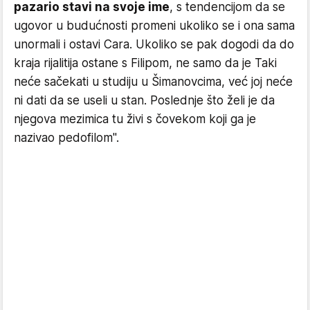
pazario stavi na svoje ime
, s tendencijom da se
ugovor u budućnosti promeni ukoliko se i ona sama
unormali i ostavi Cara. Ukoliko se pak dogodi da do
kraja rijalitija ostane s Filipom, ne samo da je Taki
neće sačekati u studiju u Šimanovcima, već joj neće
ni dati da se useli u stan. Poslednje što želi je da
njegova mezimica tu živi s čovekom koji ga je
nazivao pedofilom".