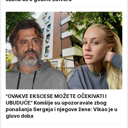
"OVAKVE EKSCESE MOŽETE OČEKIVATI I
UBUDUĆE" Komšije su upozoravale zbog
ponašanja Sergeja i njegove žene: Vikao je u
gluvo doba