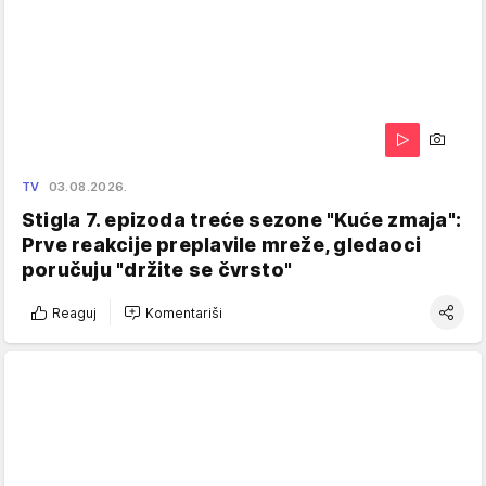
TV
03.08.2026.
Stigla 7. epizoda treće sezone "Kuće zmaja":
Prve reakcije preplavile mreže, gledaoci
poručuju "držite se čvrsto"
Reaguj
Komentariši