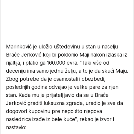
Marinković je uložio ušteđevinu u stan u naselju
Braće Jerković koji bi poklonio Maji nakon izlaska iz
rijaltija, i platio ga 160.000 evra. "Taki više od
deceniju ima samo jednu želju, a to je da skući Maju.
Zbog potrebe da je osamostali i obezbedi,
poslednjih godina odvajao je velike pare za njen
stan. Kada mu je prijatelj javio da se u Braće
Jerković graditi luksuzna zgrada, uradio je sve da
dogovori kupovinu pre nego što njegova
naslednica izađe iz bele kuće", rekao je izvor i
nastavio: