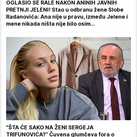
OGLASIO SE RALE NAKON ANINIH JAVNIH
PRETNJI JELENI! Stao u odbranu žene Slobe
Radanovića: Ana nije u pravu, između Jelene i
mene nikada ništa nije bilo osim...
"ŠTA ĆE SAKO NA ŽENI SERGEJA
TRIFUNOVIĆA?“ Čuvena glumčeva fora o