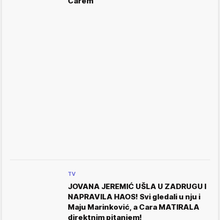
Carem
TV
JOVANA JEREMIĆ UŠLA U ZADRUGU I
NAPRAVILA HAOS! Svi gledali u nju i
Maju Marinković, a Cara MATIRALA
direktnim pitanjem!