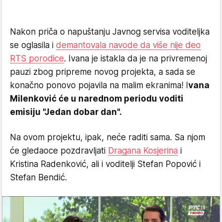
Nakon priča o napuštanju Javnog servisa voditeljka
se oglasila i
demantovala navode da više nije deo
RTS porodice
. Ivana je istakla da je na privremenoj
pauzi zbog pripreme novog projekta, a sada se
konačno ponovo pojavila na malim ekranima! I
vana
Milenković će u narednom periodu voditi
emisiju "Jedan dobar dan".
Na ovom projektu, ipak, neće raditi sama. Sa njom
će gledaoce pozdravljati
Dragana Kosjerina
i
Kristina Radenković, ali i voditelji Stefan Popović i
Stefan Bendić.