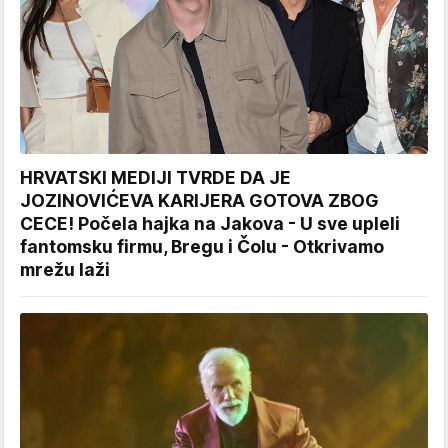
HRVATSKI MEDIJI TVRDE DA JE
JOZINOVIĆEVA KARIJERA GOTOVA ZBOG
CECE! Počela hajka na Jakova - U sve upleli
fantomsku firmu, Bregu i Čolu - Otkrivamo
mrežu laži