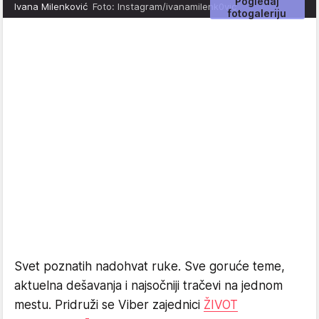
Pogledaj
Ivana Milenković
Foto: Instagram/ivanamilenk0vic
fotogaleriju
Svet poznatih nadohvat ruke. Sve goruće teme,
aktuelna dešavanja i najsočniji tračevi na jednom
mestu. Pridruži se Viber zajednici
ŽIVOT