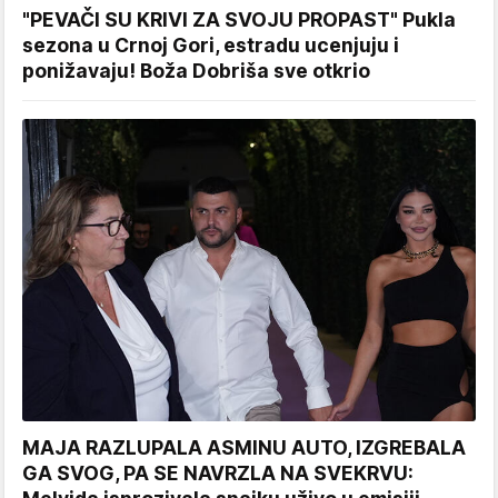
"PEVAČI SU KRIVI ZA SVOJU PROPAST" Pukla
sezona u Crnoj Gori, estradu ucenjuju i
ponižavaju! Boža Dobriša sve otkrio
MAJA RAZLUPALA ASMINU AUTO, IZGREBALA
GA SVOG, PA SE NAVRZLA NA SVEKRVU: