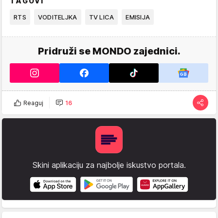
TAGOVI
RTS
VODITELJKA
TV LICA
EMISIJA
Pridruži se MONDO zajednici.
Reaguj
16
Skini aplikaciju za najbolje iskustvo portala.