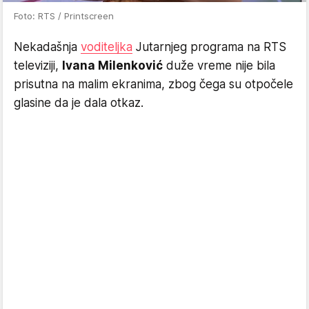
Foto: RTS / Printscreen
Nekadašnja
voditeljka
Jutarnjeg programa na RTS
televiziji,
Ivana Milenković
duže vreme nije bila
prisutna na malim ekranima, zbog čega su otpočele
glasine da je dala otkaz.