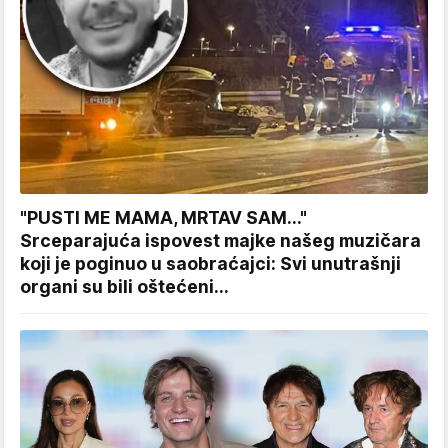
"PUSTI ME MAMA, MRTAV SAM..."
Srceparajuća ispovest majke našeg muzičara
koji je poginuo u saobraćajci: Svi unutrašnji
organi su bili oštećeni...