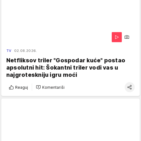
TV
02.08.2026.
Netfliksov triler "Gospodar kuće" postao
apsolutni hit: Šokantni triler vodi vas u
najgroteskniju igru moći
Reaguj
Komentariši