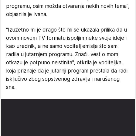
programu, osim možda otvaranja nekih novih tema",
objasnila je Ivana.
"Izuzetno mi je drago što mi se ukazala prilika da u
ovom novom TV formatu ispoljim neke svoje ideje i
kao urednik, a ne samo voditelj emisije što sam
radila u jutarnjem programu. Znači, vest o mom
otkazu je potpuno neistinita", otkrila je voditeljka,
koja priznaje da je jutarnji program prestala da radi
isključivo zbog sopstvenog zdravlja i narušenog
sna.