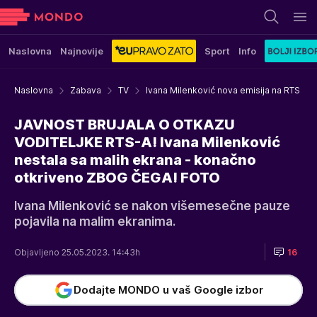
Naslovna
Najnovije
Sport
Info
Naslovna
Zabava
TV
Ivana Milenković nova emisija na RTS
JAVNOST BRUJALA O OTKAZU
VODITELJKE RTS-A! Ivana Milenković
nestala sa malih ekrana - konačno
otkriveno ZBOG ČEGA! FOTO
Ivana Milenković se nakon višemesečne pauze
pojavila na malim ekranima.
Objavljeno 25.05.2023. 14:43h
16
Dodajte MONDO u vaš Google izbor