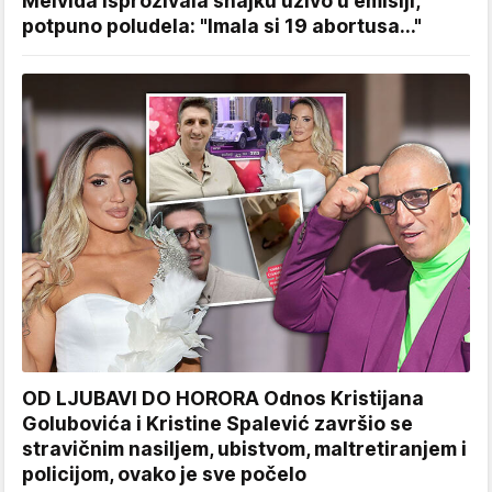
Melvida isprozivala snajku uživo u emisiji,
potpuno poludela: "Imala si 19 abortusa..."
OD LJUBAVI DO HORORA Odnos Kristijana
Golubovića i Kristine Spalević završio se
stravičnim nasiljem, ubistvom, maltretiranjem i
policijom, ovako je sve počelo