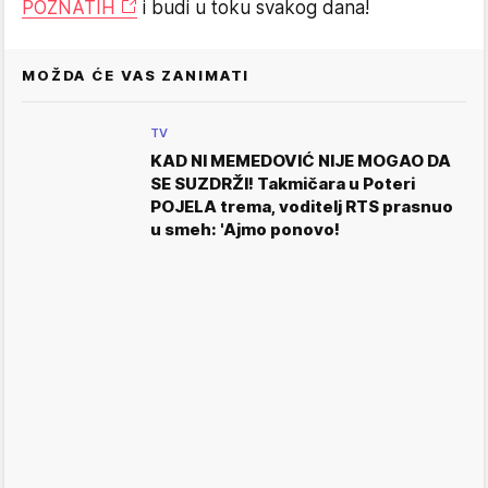
POZNATIH
i budi u toku svakog dana!
MOŽDA ĆE VAS ZANIMATI
TV
KAD NI MEMEDOVIĆ NIJE MOGAO DA
SE SUZDRŽI! Takmičara u Poteri
POJELA trema, voditelj RTS prasnuo
u smeh: 'Ajmo ponovo!