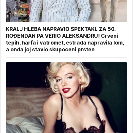
KRALJ HLEBA NAPRAVIO SPEKTAKL ZA 50.
ROĐENDAN PA VERIO ALEKSANDRU! Crveni
tepih, harfa i vatromet, estrada napravila lom,
a onda joj stavio skupoceni prsten