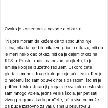
Ovako je komentarisla navode o otkazu:
"Najpre moram da kažem da to apsolutno nije
istina, nikada nije bilo nikakve priče o otkazu, niti da
je meni neko dao otkaz, niti da ja dajem otkaz na
RTS-u. Prosto, radim na novom projketu, to je
emisija kojoj se izuzetno radujem. Uskoro ćete
gledati i mene i druge kolege koje učestvuju. Reč je
o nečemu što sam oduvek htela da radim, što mi je
prilično blisko. Jutarnji progam je svakako nešto što
sam mnogo volela, jedna velika škola, jer pet sati
živog programa kada prođete, ništa više ne može
da bude izazovno za vas u smislu prisustva u