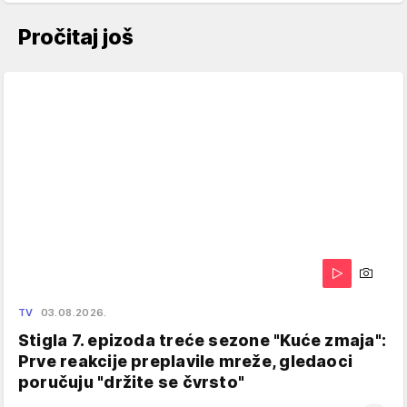
Pročitaj još
TV
03.08.2026.
Stigla 7. epizoda treće sezone "Kuće zmaja":
Prve reakcije preplavile mreže, gledaoci
poručuju "držite se čvrsto"