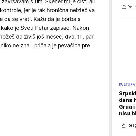
završavam s tim. Skener mi je čist, ali
Reag
ntrole, jer je rak hronična neizlečiva
e da se vrati. Kažu da je borba s
e kako je Sveti Petar zapisao. Nakon
ožeš da živiš još mesec, dva, tri, par
niko ne zna", pričala je pevačica pre
KULTURA
Srpski
dens h
Grua i
nisu b
Reag