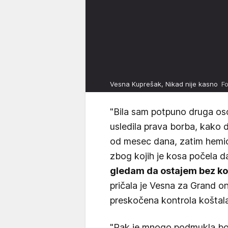
Vesna Kuprešak, Nikad nije kasno
Fo
"Bila sam potpuno druga oso
usledila prava borba, kako 
od mesec dana, zatim hemiote
zbog kojih je kosa počela d
gledam da ostajem bez ko
pričala je Vesna za Grand onl
preskočena kontrola koštala
"Rak je mnogo podmukla bole