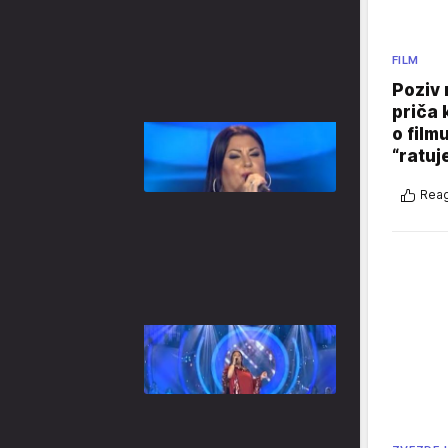
FILM
Poziv 
priča 
o film
“ratuj
Reag