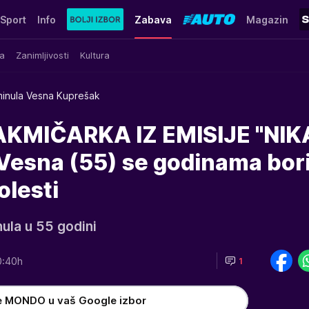
Sport
Info
Zabava
Magazin
a
Zanimljivosti
Kultura
inula Vesna Kuprešak
KMIČARKA IZ EMISIJE "NI
Vesna (55) se godinama bori
olesti
ula u 55 godini
0:40h
1
e MONDO u vaš Google izbor