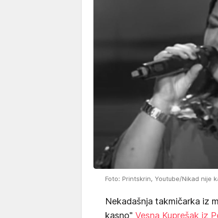
Foto: Printskrin, Youtube/Nikad nije 
Nekadašnja takmičarka iz m
kasno"
Vesna Kuprešak iz 