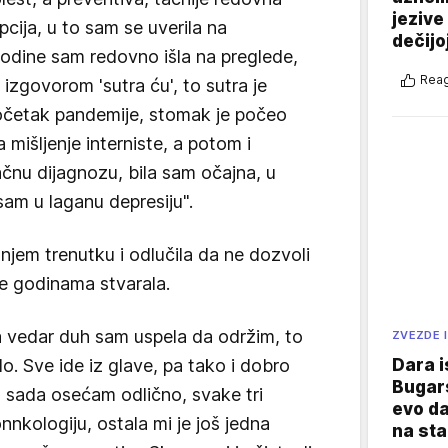
jezive
opcija, u to sam se uverila na
dečijo
odine sam redovno išla na preglede,
Reag
 izgovorom 'sutra ću', to sutra je
 početak pandemije, stomak je počeo
 mišljenje interniste, a potom i
čnu dijagnozu, bila sam očajna, u
sam u laganu depresiju".
dnjem trenutku i odlučila da ne dozvoli
 je godinama stvarala.
 a vedar duh sam uspela da održim, to
ZVEZDE I
lo. Sve ide iz glave, pa tako i dobro
Dara i
Bugars
za sada osećam odlično, svake tri
evo da
nnkologiju, ostala mi je još jedna
na sta