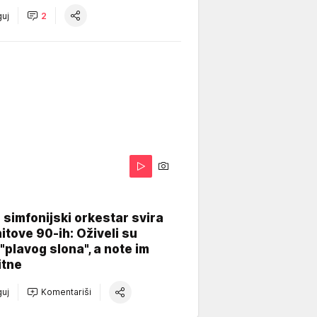
uj
2
 simfonijski orkestar svira
itove 90-ih: Oživeli su
 "plavog slona", a note im
itne
uj
Komentariši