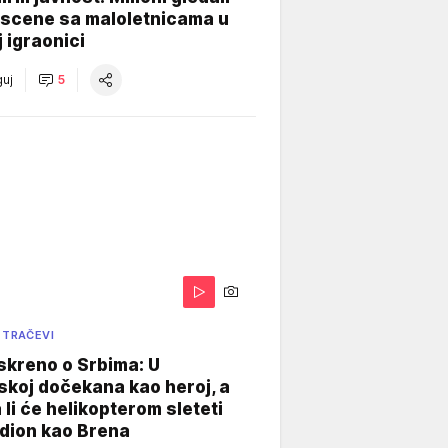
 scene sa maloletnicama u
j igraonici
uj
5
 TRAČEVI
skreno o Srbima: U
koj dočekana kao heroj, a
 li će helikopterom sleteti
dion kao Brena