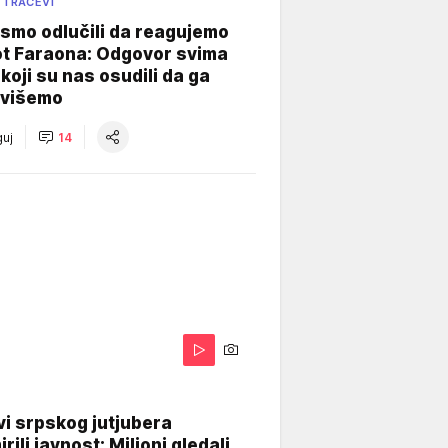
 TRAČEVI
smo odlučili da reagujemo
ot Faraona: Odgovor svima
koji su nas osudili da ga
višemo
uj
14
i srpskog jutjubera
rili javnost: Milioni gledali