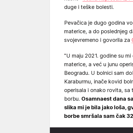
duge i teške bolesti.
Pevačica je dugo godina vod
materice, a do poslednjeg d
svojevremeno i govorila za
"U maju 2021. godine su mi di
materice, a već u junu oper
Beogradu. U bolnici sam dobi
Karaburmu, inače kovid bol
operisala i onako rovita, s
borbu.
Osamnaest dana sam
slika mi je bila jako loša, 
borbe smršala sam čak 32