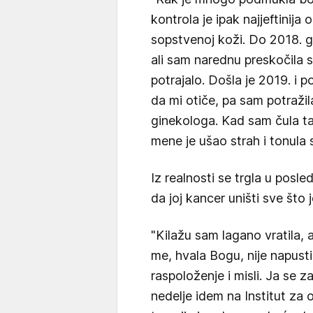
kontrola je ipak najjeftinija 
sopstvenoj koži. Do 2018. g
ali sam narednu preskočila s
potrajalo. Došla je 2019. i
da mi otiče, pa sam potražila
ginekologa. Kad sam čula ta
mene je ušao strah i tonula 
Iz realnosti se trgla u posle
da joj kancer uništi sve što
"Kilažu sam lagano vratila,
me, hvala Bogu, nije napusti
raspoloženje i misli. Ja se 
nedelje idem na Institut za o