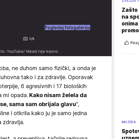
ZVEZDE I
Zašto 
na sp
onima 
Pogledaj fotogaleriju
promo
1/5
Reag
to: YouTube/ Nikad nije kasno
ba, ne duhom samo fizički, a onda je
duhovna tako i za zdravlje. Oporavak
rpije, 6 agresivnih i 17 bioloških
a mi opada.
Kako nisam želela da
se, sama sam obrijala glavu
",
ine i otkrila kako ju je samo jedna
 zdravlja.
MUZIKA
Spotov
uznemi
st, a preventiva, tačnije redovna