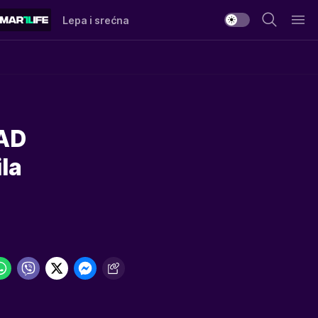
Lepa i srećna
KAD
la