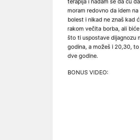
terapija i nadam se da ću da 
moram redovno da idem na ko
bolest i nikad ne znaš kad ć
rakom večita borba, ali bić
što ti uspostave dijagnozu m
godina, a možeš i 20,30, to 
dve godine.
BONUS VIDEO: