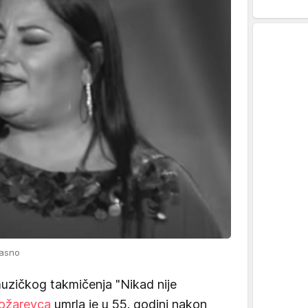
kasno
uzičkog takmičenja "Nikad nije
Požarevca
umrla je u 55. godini nakon