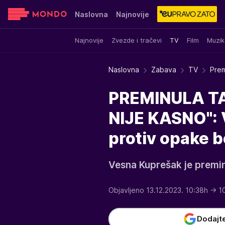
Naslovna
Najnovije
Najnovije
Zvezde i tračevi
TV
Film
Muzik
Sensa
Stvar ukusa
Yumama
Naslovna
Zabava
TV
Prem
PREMINULA TA
NIJE KASNO": 
protiv opake b
Vesna Kuprešak je premin
Objavljeno 13.12.2023. 10:38h
→ 1
Dodajt