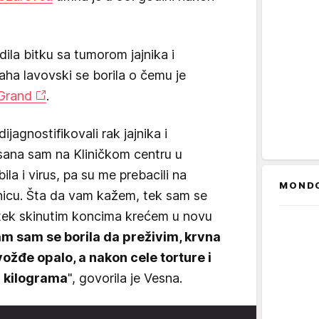
ila bitku sa tumorom jajnika i
aha lavovski se borila o čemu je
Grand
.
jagnostifikovali rak jajnika i
isana sam na Kliničkom centru u
la i virus, pa su me prebacili na
MOND
nicu. Šta da vam kažem, tek sam se
a tek skinutim koncima krećem u novu
 sam se borila da preživim, krvna
gvožđe opalo, a nakon cele torture i
 kilograma
", govorila je Vesna.