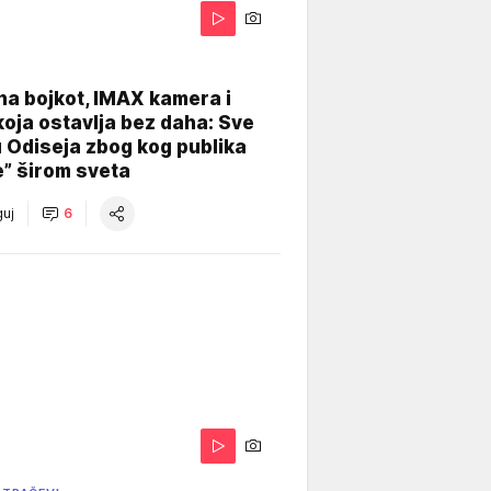
na bojkot, IMAX kamera i
koja ostavlja bez daha: Sve
u Odiseja zbog kog publika
e” širom sveta
uj
6