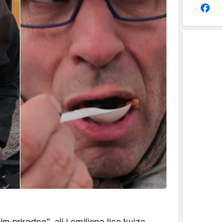
im prirodno", ali i omiljeno lice kviza