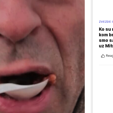
ZVEZDE I
Ko su
kom br
smo sa
uz Mit
Reag