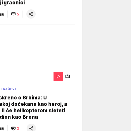
j igraonici
uj
5
 TRAČEVI
skreno o Srbima: U
koj dočekana kao heroj, a
 li će helikopterom sleteti
dion kao Brena
uj
2