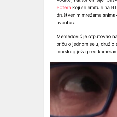
Potera
koji se emituje na R
društvenim mrežama snimak 
avantura.
Memedović je otputovao na k
priču o jednom selu, družio 
morskog ježa pred kameram