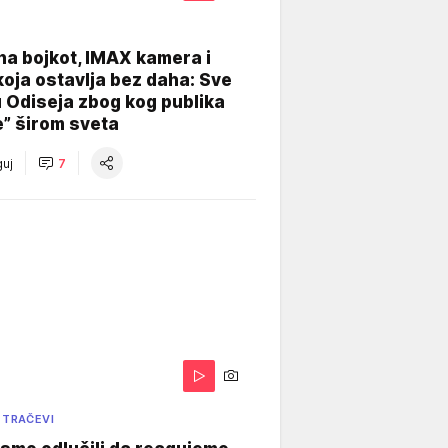
na bojkot, IMAX kamera i
koja ostavlja bez daha: Sve
u Odiseja zbog kog publika
e” širom sveta
uj
7
 TRAČEVI