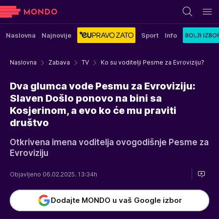
Naslovna
Najnovije
Sport
Info
Naslovna
Zabava
TV
Ko su voditelji Pesme za Evroviziju?
Dva glumca vode Pesmu za Evroviziju:
Slaven Došlo ponovo na bini sa
Kosjerinom, a evo ko će mu praviti
društvo
Otkrivena imena voditelja ovogodišnje Pesme za
Evroviziju
Objavljeno 06.02.2025. 13:34h
Dodajte MONDO u vaš Google izbor