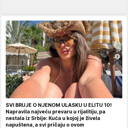
SVI BRUJE O NJENOM ULASKU U ELITU 10!
Napravila najveću prevaru u rijalitiju, pa
nestala iz Srbije: Kuća u kojoj je živela
napuštena, a svi pričaju o ovom