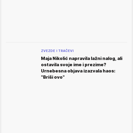
ZVEZDE I TRAČEVI
Maja Nikolić napravila lažni nalog, ali
ostavila svoje ime i prezime?
Urnebesna objava izazvala haos:
"Briši ovo"