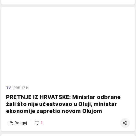
TV
PRE 17 H
PRETNJE IZ HRVATSKE: Ministar odbrane
žali što nije učestvovao u Oluji, ministar
ekonomije zapretio novom Olujom
Reaguj
1