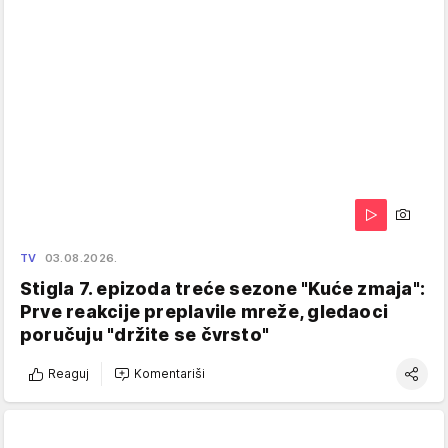
TV
03.08.2026.
Stigla 7. epizoda treće sezone "Kuće zmaja":
Prve reakcije preplavile mreže, gledaoci
poručuju "držite se čvrsto"
Reaguj
Komentariši