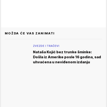
MOŽDA ĆE VAS ZANIMATI
ZVEZDE I TRAČEVI
Nataša Kojić bez trunke šminke:
Došla iz Amerike posle 16 godina, sad
uhvaćena u neviđenom izdanju