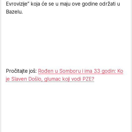
Evrovizije“ koja će se u maju ove godine održati u
Bazelu.
Pročitajte još:
Rođen u Somboru i ima 33 godin: Ko
je Slaven Došlo, glumac koji vodi PZE?