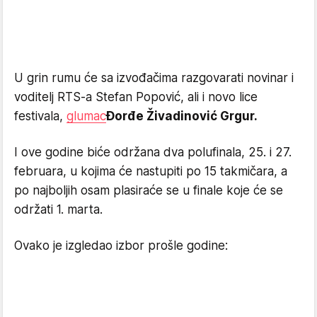
U grin rumu će sa izvođačima razgovarati novinar i
voditelj RTS-a Stefan Popović, ali i novo lice
festivala,
glumac
Đorđe Živadinović Grgur.
I ove godine biće održana dva polufinala, 25. i 27.
februara, u kojima će nastupiti po 15 takmičara, a
po najboljih osam plasiraće se u finale koje će se
održati 1. marta.
Ovako je izgledao izbor prošle godine: