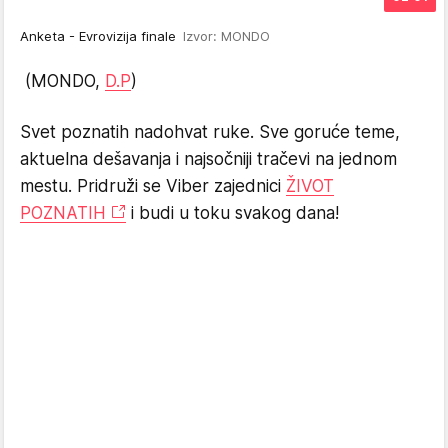
Anketa - Evrovizija finale
Izvor: MONDO
(MONDO,
D.P
)
Svet poznatih nadohvat ruke. Sve goruće teme,
aktuelna dešavanja i najsočniji tračevi na jednom
mestu. Pridruži se Viber zajednici
ŽIVOT
POZNATIH
i budi u toku svakog dana!