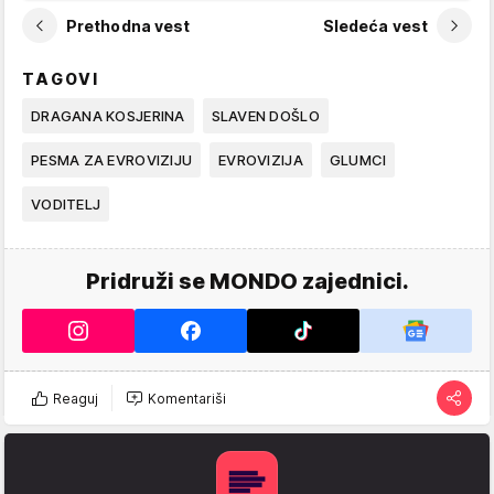
Prethodna vest
Sledeća vest
TAGOVI
DRAGANA KOSJERINA
SLAVEN DOŠLO
PESMA ZA EVROVIZIJU
EVROVIZIJA
GLUMCI
VODITELJ
Pridruži se MONDO zajednici.
Reaguj
Komentariši