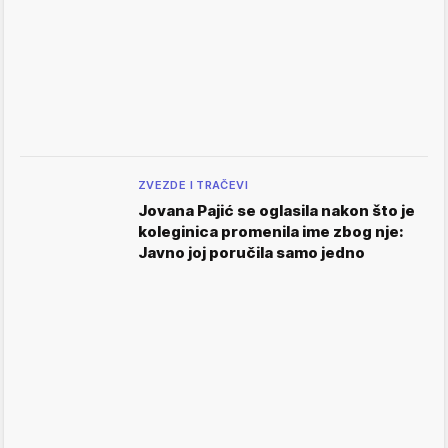
ZVEZDE I TRAČEVI
Jovana Pajić se oglasila nakon što je
koleginica promenila ime zbog nje:
Javno joj poručila samo jedno