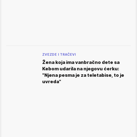
ZVEZDE I TRAČEVI
Žena koja ima vanbračno dete sa
Kebom udarila na njegovu ćerku:
"Njena pesma je za teletabise, to je
uvreda"