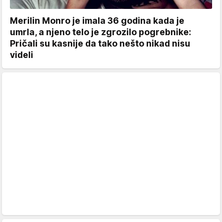
Merilin Monro je imala 36 godina kada je
umrla, a njeno telo je zgrozilo pogrebnike:
Pričali su kasnije da tako nešto nikad nisu
videli