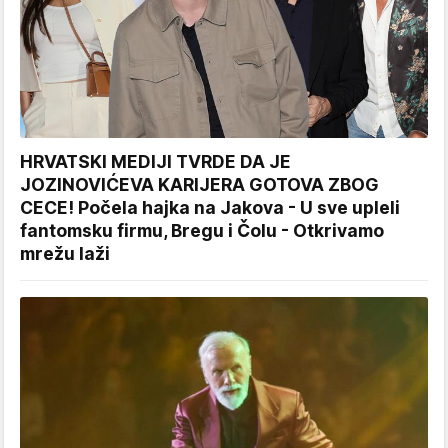
HRVATSKI MEDIJI TVRDE DA JE
JOZINOVIĆEVA KARIJERA GOTOVA ZBOG
CECE! Počela hajka na Jakova - U sve upleli
fantomsku firmu, Bregu i Čolu - Otkrivamo
mrežu laži