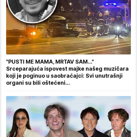
"PUSTI ME MAMA, MRTAV SAM..."
Srceparajuća ispovest majke našeg muzičara
koji je poginuo u saobraćajci: Svi unutrašnji
organi su bili oštećeni...