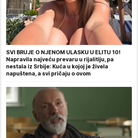
SVI BRUJE O NJENOM ULASKU U ELITU 10!
Napravila najveću prevaru u rijalitiju, pa
nestala iz Srbije: Kuća u kojoj je živela
napuštena, a svi pričaju o ovom