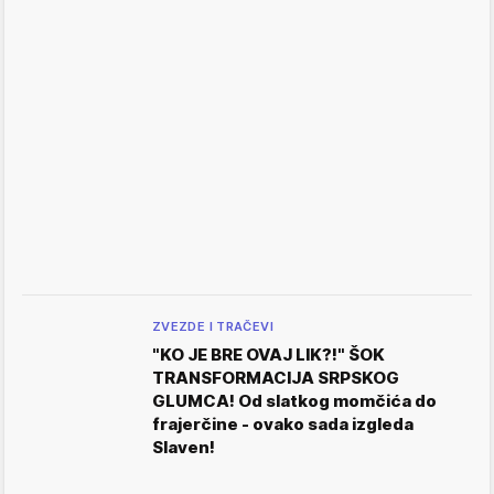
ZVEZDE I TRAČEVI
"KO JE BRE OVAJ LIK?!" ŠOK
TRANSFORMACIJA SRPSKOG
GLUMCA! Od slatkog momčića do
frajerčine - ovako sada izgleda
Slaven!