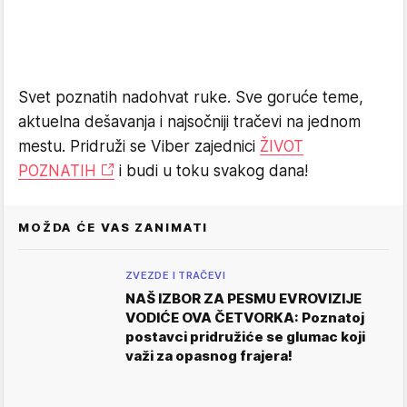
Svet poznatih nadohvat ruke. Sve goruće teme,
aktuelna dešavanja i najsočniji tračevi na jednom
mestu. Pridruži se Viber zajednici
ŽIVOT
POZNATIH
i budi u toku svakog dana!
MOŽDA ĆE VAS ZANIMATI
ZVEZDE I TRAČEVI
NAŠ IZBOR ZA PESMU EVROVIZIJE
VODIĆE OVA ČETVORKA: Poznatoj
postavci pridružiće se glumac koji
važi za opasnog frajera!