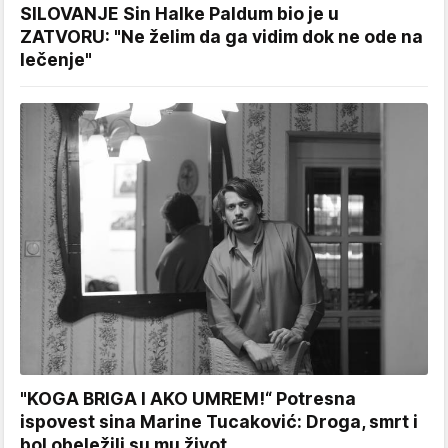
SILOVANJE Sin Halke Paldum bio je u
ZATVORU: "Ne želim da ga vidim dok ne ode na
lečenje"
"KOGA BRIGA I AKO UMREM!“ Potresna
ispovest sina Marine Tucaković: Droga, smrt i
bol obeležili su mu život