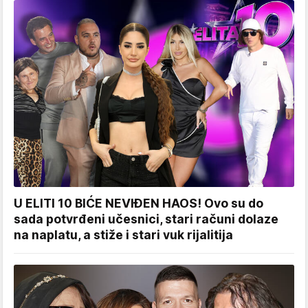
U ELITI 10 BIĆE NEVIĐEN HAOS! Ovo su do
sada potvrđeni učesnici, stari računi dolaze
na naplatu, a stiže i stari vuk rijalitija