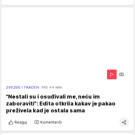
ZVEZDE I TRAČEVI
PRE 44 MIN
"Nestali su i osuđivali me, neću im
zaboraviti": Edita otkrila kakav je pakao
preživela kad je ostala sama
Reaguj
Komentariši