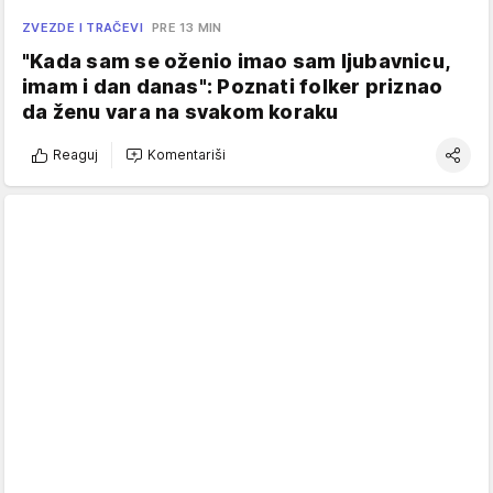
ZVEZDE I TRAČEVI
PRE 13 MIN
"Kada sam se oženio imao sam ljubavnicu,
imam i dan danas": Poznati folker priznao
da ženu vara na svakom koraku
Reaguj
Komentariši