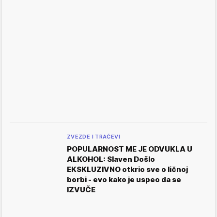
ZVEZDE I TRAČEVI
POPULARNOST ME JE ODVUKLA U
ALKOHOL: Slaven Došlo
EKSKLUZIVNO otkrio sve o ličnoj
borbi - evo kako je uspeo da se
IZVUČE