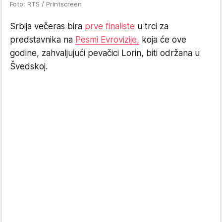
Foto: RTS / Printscreen
Srbija večeras bira
prve finaliste
u trci za
predstavnika na
Pesmi Evrovizije,
koja će ove
godine, zahvaljujući pevačici Lorin, biti održana u
Švedskoj.