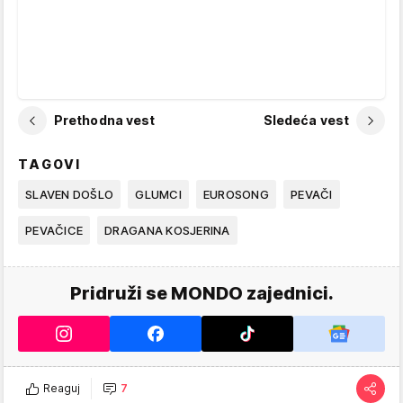
Prethodna vest
Sledeća vest
TAGOVI
SLAVEN DOŠLO
GLUMCI
EUROSONG
PEVAČI
PEVAČICE
DRAGANA KOSJERINA
Pridruži se MONDO zajednici.
Reaguj
7