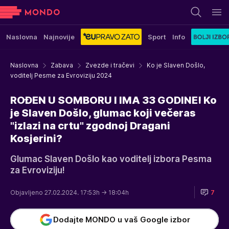
Naslovna
Najnovije
Sport
Info
Naslovna
Zabava
Zvezde i tračevi
Ko je Slaven Došlo,
voditelj Pesme za Evroviziju 2024
ROĐEN U SOMBORU I IMA 33 GODINE! Ko
je Slaven Došlo, glumac koji večeras
"izlazi na crtu" zgodnoj Dragani
Kosjerini?
Glumac Slaven Došlo kao voditelj izbora Pesma
za Evroviziju!
Objavljeno 27.02.2024. 17:53h
→ 18:04h
7
Dodajte MONDO u vaš Google izbor