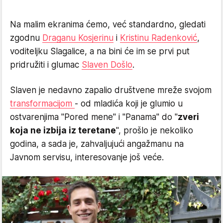
Na malim ekranima ćemo, već standardno, gledati
zgodnu
Draganu Kosjerinu
i
Kristinu Radenković
,
voditeljku Slagalice, a na bini će im se prvi put
pridružiti i glumac
Slaven Došlo
.
Slaven je nedavno zapalio društvene mreže svojom
transformacijom
- od mladića koji je glumio u
ostvarenjima "Pored mene" i "Panama" do "
zveri
koja ne izbija iz teretane
", prošlo je nekoliko
godina, a sada je, zahvaljujući angažmanu na
Javnom servisu, interesovanje još veće.