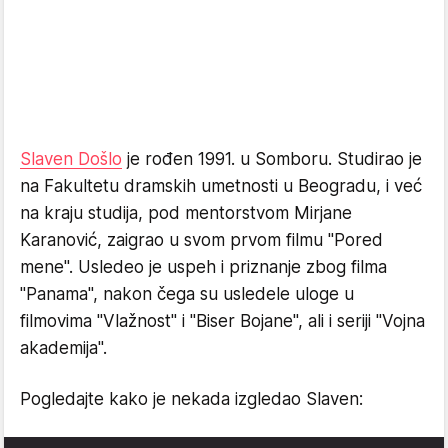
Slaven Došlo
je rođen 1991. u Somboru. Studirao je
na Fakultetu dramskih umetnosti u Beogradu, i već
na kraju studija, pod mentorstvom Mirjane
Karanović, zaigrao u svom prvom filmu "Pored
mene". Usledeo je uspeh i priznanje zbog filma
"Panama", nakon čega su usledele uloge u
filmovima "Vlažnost" i "Biser Bojane", ali i seriji "Vojna
akademija".
Pogledajte kako je nekada izgledao Slaven: