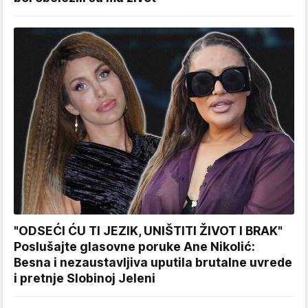
"ODSEĆI ĆU TI JEZIK, UNIŠTITI ŽIVOT I BRAK"
Poslušajte glasovne poruke Ane Nikolić:
Besna i nezaustavljiva uputila brutalne uvrede
i pretnje Slobinoj Jeleni