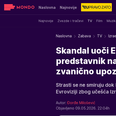
Naslovna
Najnovije
Najnovije
Zvezde i tračevi
TV
Film
Muzik
Sensa
Stvar ukusa
Yumama
Naslovna
Zabava
TV
Izra
Skandal uoči E
predstavnik na
zvanično upoz
Strasti se ne smiruju dok
Evroviziji zbog učešća Izra
Autor:
Đorđe Milošević
Objavljeno 09.05.2026. 22:04h