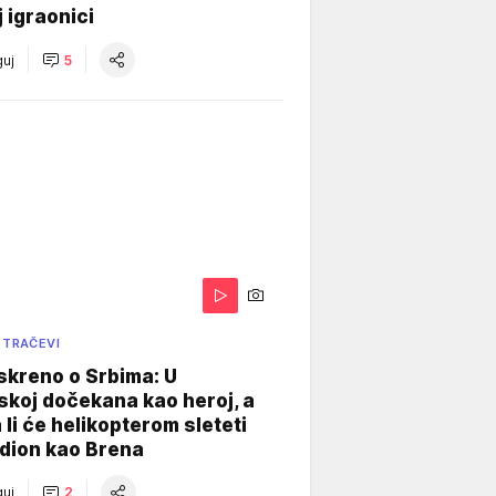
j igraonici
uj
5
 TRAČEVI
skreno o Srbima: U
koj dočekana kao heroj, a
 li će helikopterom sleteti
dion kao Brena
uj
2