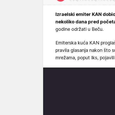
Izraelski emiter KAN dobi
nekoliko dana pred počet
godine održati u Beču.
Emiterska kuća KAN progla
pravila glasanja nakon što 
mrežama, poput Iks, pojavili