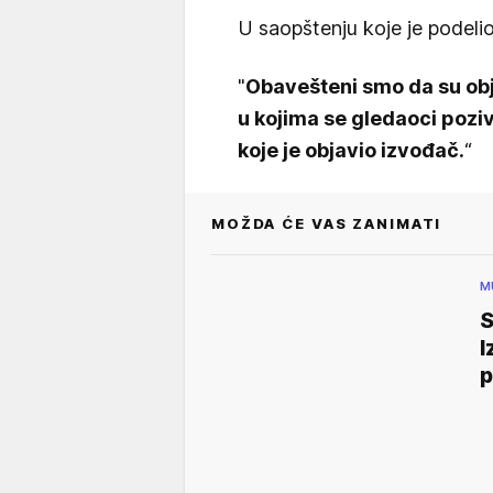
U saopštenju koje je podelio
"
Obavešteni smo da su obja
u kojima se gledaoci poziv
koje je objavio izvođač.
“
MOŽDA ĆE VAS ZANIMATI
M
S
I
p