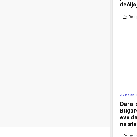
dečijo
Reag
ZVEZDE I
Dara i
Bugars
evo da
na sta
Reag