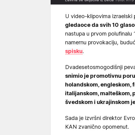
U video-klipovima izraelski
gledaoce da svih 10 glaso
nastupa u prvom polufinalu 
namernu provokaciju, buduć
spisku
.
Dvadesetosmogodišnji pevač
snimio je promotivnu por
holandskom, engleskom, 
italijanskom, malteškom,
švedskom i ukrajinskom j
Sada je izvršni direktor Evro
KAN zvanično opomenut.