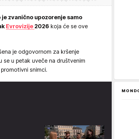
o je zvanično upozorenje samo
ak
Evrovizije
2026
koja će se ove
šena je odgovornom za kršenje
su se u petak uveče na društvenim
 promotivni snimci.
MOND