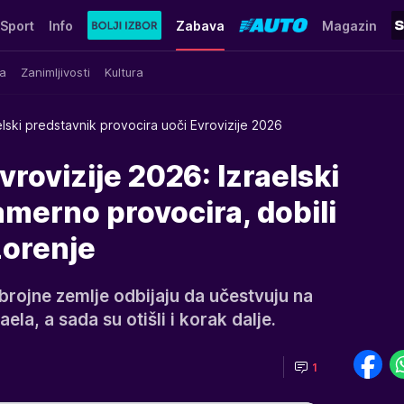
Sport
Info
Zabava
Magazin
a
Zanimljivosti
Kultura
elski predstavnik provocira uoči Evrovizije 2026
vrovizije 2026: Izraelski
merno provocira, dobili
orenje
 brojne zemlje odbijaju da učestvuju na
ela, a sada su otišli i korak dalje.
1