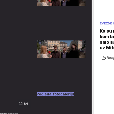
ZVEZDE I
Ko su
kom br
smo sa
uz Mit
Reag
Pogledaj fotogaleriju
1/6
 printscreen