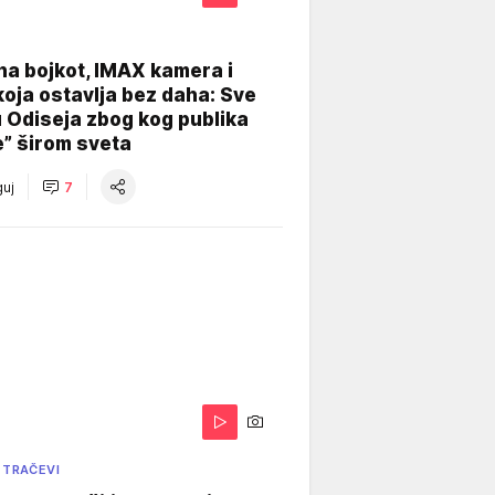
na bojkot, IMAX kamera i
koja ostavlja bez daha: Sve
u Odiseja zbog kog publika
e” širom sveta
uj
7
 TRAČEVI