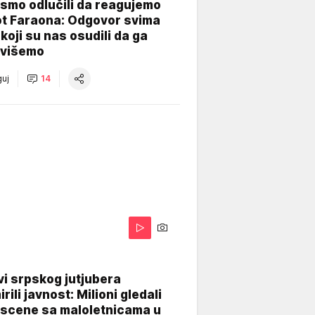
smo odlučili da reagujemo
ot Faraona: Odgovor svima
koji su nas osudili da ga
višemo
uj
14
i srpskog jutjubera
rili javnost: Milioni gledali
 scene sa maloletnicama u