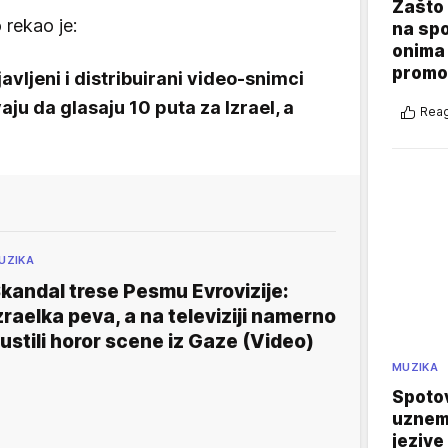
Zašto 
 rekao je:
na sp
onima 
promo
vljeni i distribuirani video-snimci
aju da glasaju 10 puta za Izrael, a
Reag
UZIKA
kandal trese Pesmu Evrovizije:
zraelka peva, a na televiziji namerno
ustili horor scene iz Gaze (Video)
MUZIKA
Spotov
uznemi
jezive