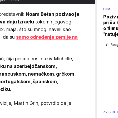
FILM
 predstavnik
Noam Betan pozivao je
Poziv 
va daju Izraelu
tokom njegovog
priča 
o film
12. maja, što su mnogi naveli kao
“ratuj
i da su
samo određenje zemlje na
Reag
, čija pesma nosi naziv Michelle,
uku na azerbejdžanskom,
francuskom, nemačkom, grčkom,
 portugalskom, španskom,
eziku
.
vizije, Martin Grin, potvrdio da je
ZVEZDE I