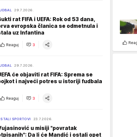
UDBAL
29.7.2026.
Bukti rat FIFA i UEFA: Rok od 53 dana,
prva evropska članica se odmetnula i
stala uz Infantina
Reag
Reaguj
3
UDBAL
29.7.2026.
UEFA će objaviti rat FIFA: Sprema se
bojkot i najveći potres u istoriji fudbala
Reaguj
3
STALI SPORTOVI
23.7.2026.
Vujasinović u misiji "povratak
otpisanih": Da li će Mandić i ostali opet