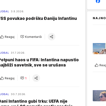
UDBAL
3.8.2026.
FSS povukao podršku Đaniju Infantinu
NAJNO
Reaguj
Komentariši
UDBAL
31.7.2026.
Potpuni haos u FIFA: Infantina napustio
najbliži savetnik, sve se urušava
Reag
Reaguj
1
UDBAL
30.7.2026.
Đani Infantino gubi trku: UEFA nije