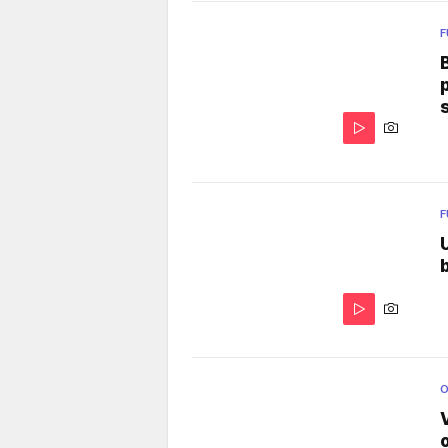
F
F
O