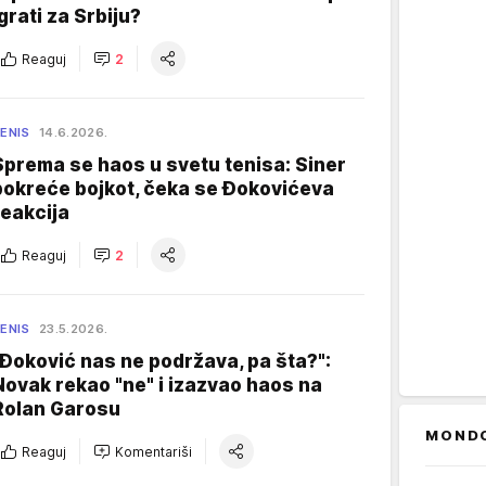
igrati za Srbiju?
Reaguj
2
ENIS
14.6.2026.
Sprema se haos u svetu tenisa: Siner
pokreće bojkot, čeka se Đokovićeva
reakcija
Reaguj
2
ENIS
23.5.2026.
"Đoković nas ne podržava, pa šta?":
Novak rekao "ne" i izazvao haos na
Rolan Garosu
MOND
Reaguj
Komentariši