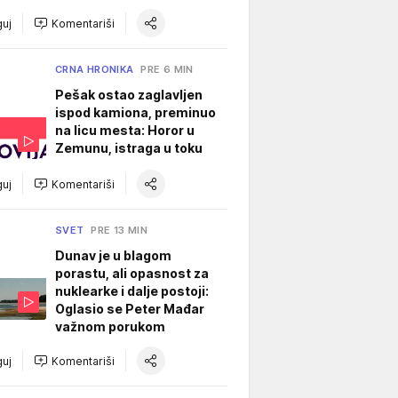
uj
Komentariši
CRNA HRONIKA
PRE 6 MIN
Pešak ostao zaglavljen
ispod kamiona, preminuo
na licu mesta: Horor u
Zemunu, istraga u toku
uj
Komentariši
SVET
PRE 13 MIN
Dunav je u blagom
porastu, ali opasnost za
nuklearke i dalje postoji:
Oglasio se Peter Mađar
važnom porukom
uj
Komentariši