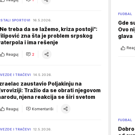
FUDBAL
STALI SPORTOVI
16.5.2026.
Gde su
"Ne treba da se lažemo, kriza postoji":
Ovo ni
Filipović zna šta je problem srpskog
glava
vaterpola i ima rešenje
Reag
Reaguj
2
VEZDE I TRAČEVI
14.5.2026.
Izraelac zaustavio Poljakinju na
Evroviziji: Tražio da se obrati njegovom
narodu, njena reakcija se širi svetom
Reaguj
Komentariši
FUDBAL
Dobro
VEZDE I TRAČEVI
12.5.2026.