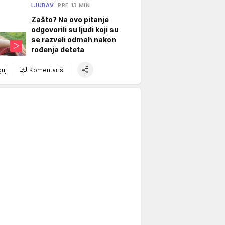
LJUBAV
PRE 13 MIN
Zašto? Na ovo pitanje
odgovorili su ljudi koji su
se razveli odmah nakon
rođenja deteta
uj
Komentariši