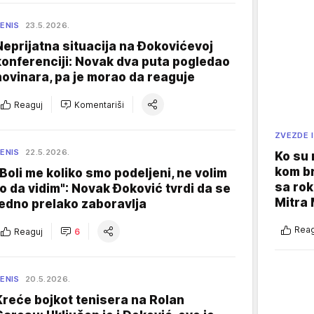
ENIS
23.5.2026.
Neprijatna situacija na Đokovićevoj
konferenciji: Novak dva puta pogledao
novinara, pa je morao da reaguje
Reaguj
Komentariši
ZVEZDE I
ENIS
22.5.2026.
Ko su
kom br
"Boli me koliko smo podeljeni, ne volim
sa rok
to da vidim": Novak Đoković tvrdi da se
Mitra 
jedno prelako zaboravlja
Reag
Reaguj
6
ENIS
20.5.2026.
Kreće bojkot tenisera na Rolan