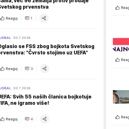
sama, već 96 zemalja protiv prodaje
Svetskog prvenstva
Reag
Reaguj
1
UDBAL
30.7.2026.
Oglasio se FSS zbog bojkota Svetskog
prvenstva: "Čvrsto stojimo uz UEFA"
Reag
Reaguj
3
UDBAL
30.7.2026.
UEFA: Svih 55 naših članica bojkotuje
FIFA, ne igramo više!
Reag
Reaguj
4