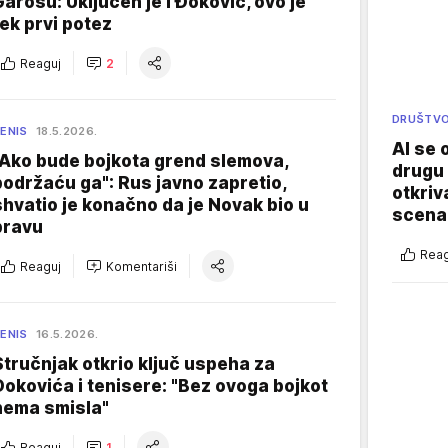
Garosu: Uključen je i Đoković, ovo je
tek prvi potez
Reaguj
2
DRUŠTV
ENIS
18.5.2026.
AI se 
"Ako bude bojkota grend slemova,
drugu 
podržaću ga": Rus javno zapretio,
otkriv
shvatio je konačno da je Novak bio u
scenar
pravu
Reag
Reaguj
Komentariši
ENIS
16.5.2026.
Stručnjak otkrio ključ uspeha za
Đokovića i tenisere: "Bez ovoga bojkot
nema smisla"
Reaguj
1