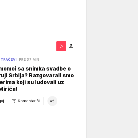
 TRAČEVI
PRE 37 MIN
 momci sa snimka svadbe o
uji Srbija? Razgovarali smo
erima koji su ludovali uz
Mirića!
uj
Komentariši