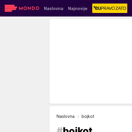
Naslovna
Najnovije
Sensa
Stvar ukusa
Yumama
Naslovna
bojkot
#
bojkot