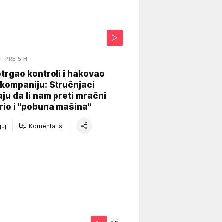
O
PRE 5 H
otrgao kontroli i hakovao
kompaniju: Stručnjaci
aju da li nam preti mračni
io i "pobuna mašina"
uj
Komentariši