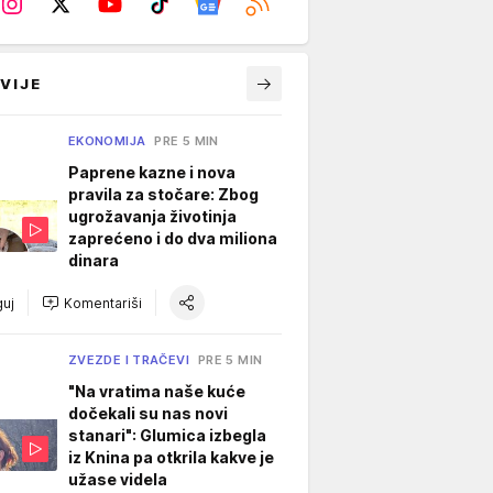
VIJE
EKONOMIJA
PRE 5 MIN
Paprene kazne i nova
pravila za stočare: Zbog
ugrožavanja životinja
zaprećeno i do dva miliona
dinara
uj
Komentariši
ZVEZDE I TRAČEVI
PRE 5 MIN
"Na vratima naše kuće
dočekali su nas novi
stanari": Glumica izbegla
iz Knina pa otkrila kakve je
užase videla