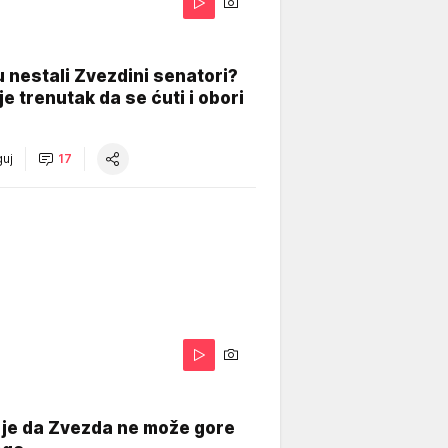
 nestali Zvezdini senatori?
je trenutak da se ćuti i obori
uj
17
 je da Zvezda ne može gore