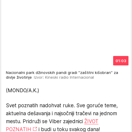
01:03
Nacionalni park džinovskih pandi gradi ''zaštitni kišobran'' za
divlje životinje
Izvor: Kineski radio Internacional
(MONDO/A.K.)
Svet poznatih nadohvat ruke. Sve goruće teme,
aktuelna dešavanja i najsočniji tračevi na jednom
mestu. Pridruži se Viber zajednici
ŽIVOT
POZNATIH
i budi u toku svakog dana!