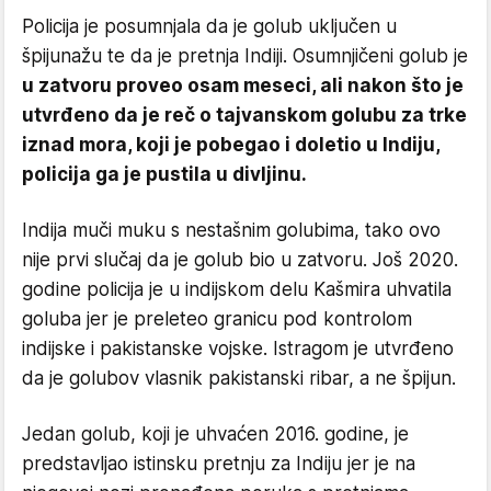
Policija je posumnjala da je golub uključen u
špijunažu te da je pretnja Indiji. Osumnjičeni golub je
u zatvoru proveo osam meseci, ali nakon što je
utvrđeno da je reč o tajvanskom golubu za trke
iznad mora, koji je pobegao i doletio u Indiju,
policija ga je pustila u divljinu.
Indija muči muku s nestašnim golubima, tako ovo
nije prvi slučaj da je golub bio u zatvoru. Još 2020.
godine policija je u indijskom delu Kašmira uhvatila
goluba jer je preleteo granicu pod kontrolom
indijske i pakistanske vojske. Istragom je utvrđeno
da je golubov vlasnik pakistanski ribar, a ne špijun.
Jedan golub, koji je uhvaćen 2016. godine, je
predstavljao istinsku pretnju za Indiju jer je na