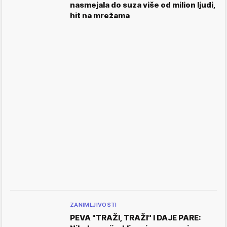
nasmejala do suza više od milion ljudi,
hit na mrežama
ZANIMLJIVOSTI
PEVA "TRAŽI, TRAŽI" I DAJE PARE: