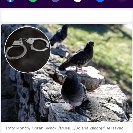
Foto: Mondo/ Goran Sivački /MONDO/Bojana Zimonjić Jelisavac