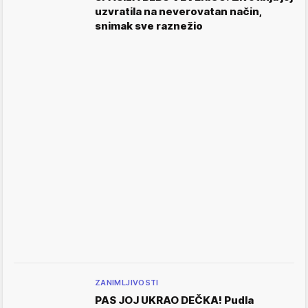
uzvratila na neverovatan način,
snimak sve raznežio
ZANIMLJIVOSTI
PAS JOJ UKRAO DEČKA! Pudla