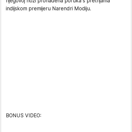
njegovoj nozi pronađena poruka s pretnjama
indijskom premijeru Narendri Modiju.
BONUS VIDEO: