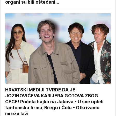
organi su bili oštećeni...
HRVATSKI MEDIJI TVRDE DA JE
JOZINOVIĆEVA KARIJERA GOTOVA ZBOG
CECE! Počela hajka na Jakova - U sve upleli
fantomsku firmu, Bregu i Čolu - Otkrivamo
mrežu laži