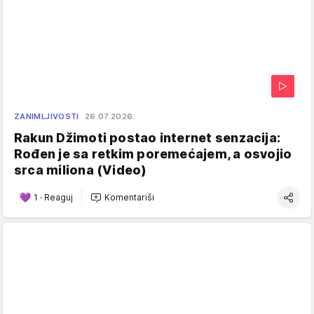
ZANIMLJIVOSTI
26.07.2026.
Rakun Džimoti postao internet senzacija:
Rođen je sa retkim poremećajem, a osvojio
srca miliona (Video)
1
·
Reaguj
Komentariši