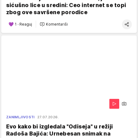
sićušno lice u sredini: Ceo internet se topi
zbog ove savršene porodice
1
·
Reaguj
Komentariši
ZANIMLJIVOSTI
27.07.2026.
Evo kako bi izgledala "Odiseja" u režiji
Radoša Bajića: Urnebesan snimak na