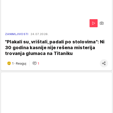
ZANIMLJIVOSTI
24.07.2026.
"Plakali su, vrištali, padali po stolovima": Ni
30 godina kasnije nije rešena misterija
trovanja glumaca na Titaniku
1
·
Reaguj
1