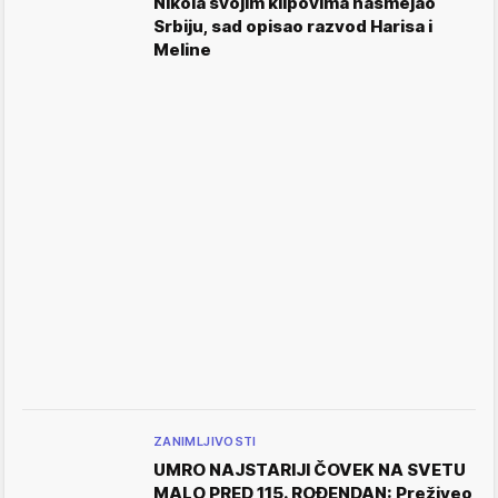
Nikola svojim klipovima nasmejao
Srbiju, sad opisao razvod Harisa i
Meline
ZANIMLJIVOSTI
UMRO NAJSTARIJI ČOVEK NA SVETU
MALO PRED 115. ROĐENDAN: Preživeo