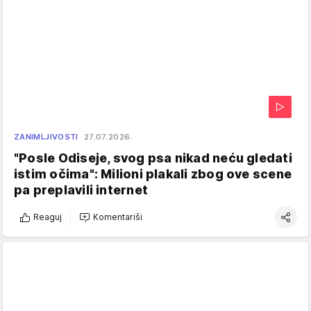
ZANIMLJIVOSTI
27.07.2026.
"Posle Odiseje, svog psa nikad neću gledati
istim očima": Milioni plakali zbog ove scene
pa preplavili internet
Reaguj
Komentariši