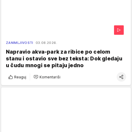
ZANIMLJIVOSTI
03.08.2026.
Napravio akva-park za ribice po celom
stanu i ostavio sve bez teksta: Dok gledaju
u čudu mnogi se pitaju jedno
Reaguj
Komentariši