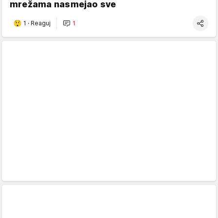
mrežama nasmejao sve
1
·
Reaguj
1