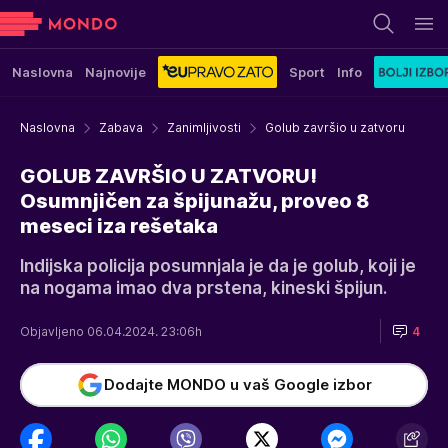
Naslovna
Najnovije
Sport
Info
Naslovna
Zabava
Zanimljivosti
Golub završio u zatvoru
GOLUB ZAVRŠIO U ZATVORU!
Osumnjičen za špijunažu, proveo 8
meseci iza rešetaka
Indijska policija posumnjala je da je golub, koji je
na nogama imao dva prstena, kineski špijun.
Objavljeno 06.04.2024. 23:06h
4
Dodajte MONDO u vaš Google izbor