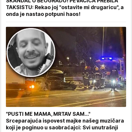
SKANDAL U BEOGRADU! PEVAČICA PREBILA
TAKSISTU: Rekao joj "ostavite mi drugaricu", a
onda je nastao potpuni haos!
"PUSTI ME MAMA, MRTAV SAM..."
Srceparajuća ispovest majke našeg muzičara
koji je poginuo u saobraćajci: Svi unutrašnji