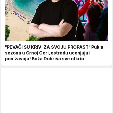
"PEVAČI SU KRIVI ZA SVOJU PROPAST" Pukla
sezona u Crnoj Gori, estradu ucenjuju i
ponižavaju! Boža Dobriša sve otkrio