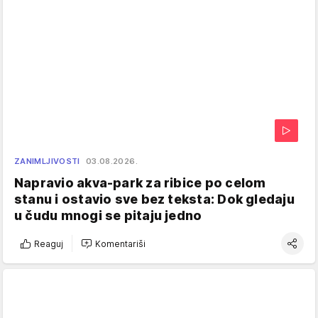
ZANIMLJIVOSTI
03.08.2026.
Napravio akva-park za ribice po celom
stanu i ostavio sve bez teksta: Dok gledaju
u čudu mnogi se pitaju jedno
Reaguj
Komentariši