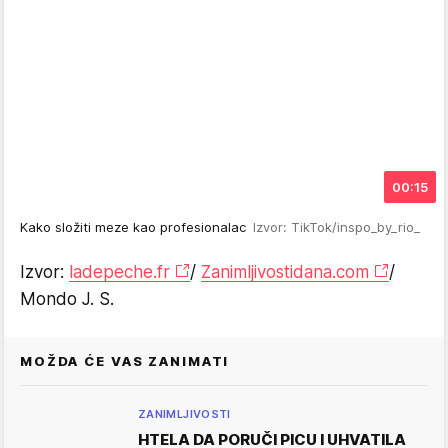
00:15
Kako složiti meze kao profesionalac
Izvor: TikTok/inspo_by_rio_
Izvor:
ladepeche.fr
/
Zanimljivostidana.com
/
Mondo J. S.
MOŽDA ĆE VAS ZANIMATI
ZANIMLJIVOSTI
HTELA DA PORUČI PICU I UHVATILA