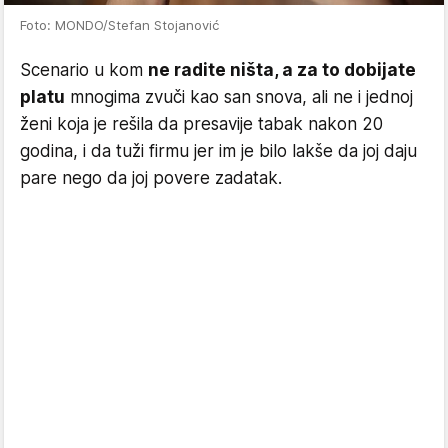
Foto: MONDO/Stefan Stojanović
Scenario u kom
ne radite ništa, a za to dobijate
platu
mnogima zvuči kao san snova, ali ne i jednoj
ženi koja je rešila da presavije tabak nakon 20
godina, i da tuži firmu jer im je bilo lakše da joj daju
pare nego da joj povere zadatak.