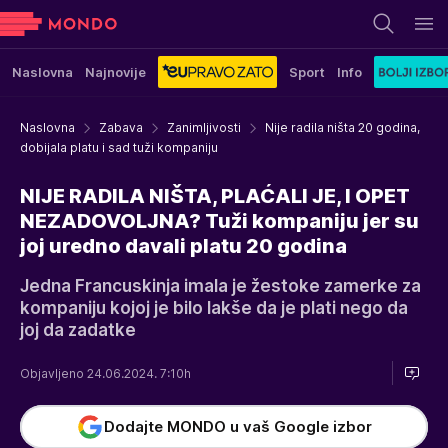
Naslovna
Najnovije
Sport
Info
Naslovna
Zabava
Zanimljivosti
Nije radila ništa 20 godina,
dobijala platu i sad tuži kompaniju
NIJE RADILA NIŠTA, PLAĆALI JE, I OPET
NEZADOVOLJNA? Tuži kompaniju jer su
joj uredno davali platu 20 godina
Jedna Francuskinja imala je žestoke zamerke za
kompaniju kojoj je bilo lakše da je plati nego da
joj da zadatke
Objavljeno 24.06.2024. 7:10h
Dodajte MONDO u vaš Google izbor