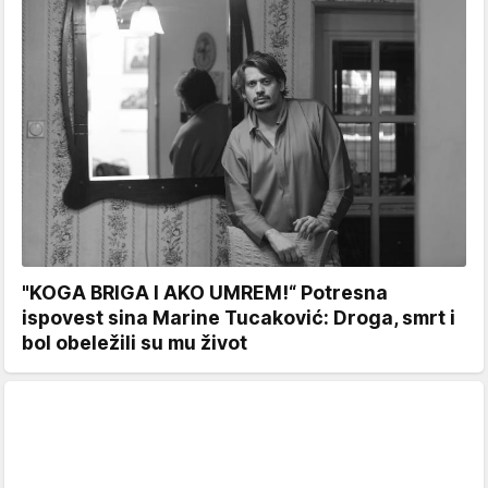
"KOGA BRIGA I AKO UMREM!“ Potresna
ispovest sina Marine Tucaković: Droga, smrt i
bol obeležili su mu život