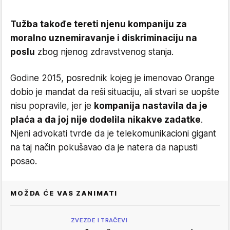
Tužba takođe tereti njenu kompaniju za
moralno uznemiravanje i diskriminaciju na
poslu
zbog njenog zdravstvenog stanja.
Godine 2015, posrednik kojeg je imenovao Orange
dobio je mandat da reši situaciju, ali stvari se uopšte
nisu popravile, jer je
kompanija nastavila da je
plaća a da joj nije dodelila nikakve zadatke
.
Njeni advokati tvrde da je telekomunikacioni gigant
na taj način pokušavao da je natera da napusti
posao.
MOŽDA ĆE VAS ZANIMATI
ZVEZDE I TRAČEVI