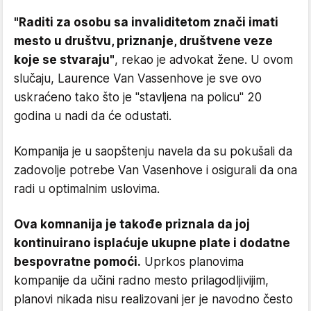
"Raditi za osobu sa invaliditetom znači imati
mesto u društvu, priznanje, društvene veze
koje se stvaraju"
, rekao je advokat žene. U ovom
slučaju, Laurence Van Vassenhove je sve ovo
uskraćeno tako što je "stavljena na policu" 20
godina u nadi da će odustati.
Kompanija je u saopštenju navela da su pokušali da
zadovolje potrebe Van Vasenhove i osigurali da ona
radi u optimalnim uslovima.
Ova komnanija je takođe priznala da joj
kontinuirano isplaćuje ukupne plate i dodatne
bespovratne pomoći.
Uprkos planovima
kompanije da učini radno mesto prilagodljivijim,
planovi nikada nisu realizovani jer je navodno često