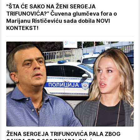
"ŠTA ĆE SAKO NA ŽENI SERGEJA
TRIFUNOVIĆA?“ Čuvena glumčeva fora o
Marijanu Rističeviću sada dobila NOVI
KONTEKST!
ŽENA SERGEJA TRIFUNOVIĆA PALA ZBOG