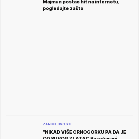
Majmun postao hit na internetu,
pogledajte zašto
ZANIMLJIVOSTI
"NIKAD VIŠE CRNOGORKU PA DA JE
OD SUVOG ZLATA!" Razočarani