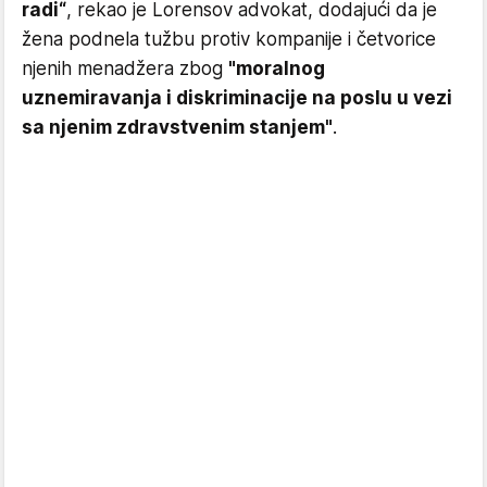
radi“
, rekao je Lorensov advokat, dodajući da je
žena podnela tužbu protiv kompanije i četvorice
njenih menadžera zbog
"moralnog
uznemiravanja i diskriminacije na poslu u vezi
sa njenim zdravstvenim stanjem"
.