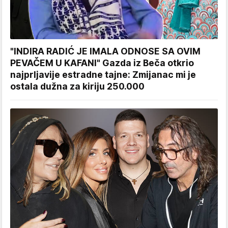
"INDIRA RADIĆ JE IMALA ODNOSE SA OVIM
PEVAČEM U KAFANI" Gazda iz Beča otkrio
najprljavije estradne tajne: Zmijanac mi je
ostala dužna za kiriju 250.000