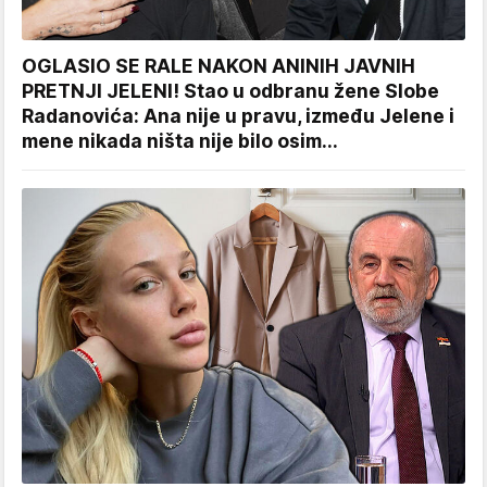
OGLASIO SE RALE NAKON ANINIH JAVNIH
PRETNJI JELENI! Stao u odbranu žene Slobe
Radanovića: Ana nije u pravu, između Jelene i
mene nikada ništa nije bilo osim...