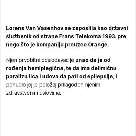
Lorens Van Vasenhov se zaposlila kao državni
službenik od strane Frans Telekoma 1993. pre
nego što je kompaniju preuzeo Orange.
Njen prvobitni poslodavac je
znao da je od
rođenja hemiplegična, te da ima delimičnu
paralizu lica i udova da pati od epilepsije
, i
ponudio joj je položaj prilagođen njenim
zdravstvenim uslovima.