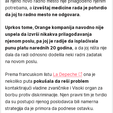
ali njeno novo radno mesto nije prilagođeno njenim
potrebama, a
izveštaj medicine rada je potvrdio
da joj to radno mesto ne odgovara
.
Uprkos tome, Orange kompanija navodno nije
uspela da izvrši nikakva prilagođavanja
njenom poslu, pa joj je radije da isplaćivala
punu platu narednih 20 godina
, a da joj ništa nije
dala da radi odnosno dodelila neki radni zadatak
na novom poslu.
Prema francuskom listu
La Depeche
ona je
nekoliko puta
pokušala da reši problem
kontaktirajući vladine zvaničnike i Visoki organ za
borbu protiv diskriminacije. Njen pravni tim je tvrdio
da su postupci njenog poslodavca bili namerna
strategija da je primora da podnese ostavku.