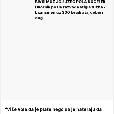
BIVŠI MUŽ JOJ UZEO POLA KUĆE! Eli
Dvornik posle razvoda stigla tužba -
biznismen uz 300 kvadrata, dobio i
dug
“Više vole da je plate nego da je nateraju da