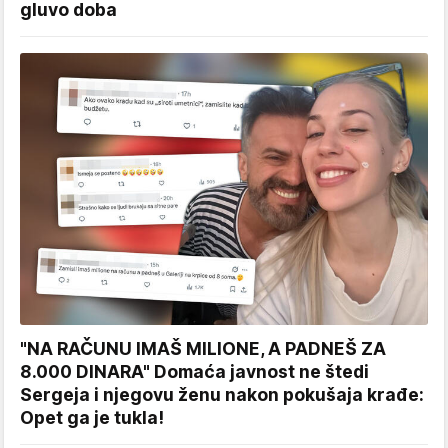
gluvo doba
"NA RAČUNU IMAŠ MILIONE, A PADNEŠ ZA
8.000 DINARA" Domaća javnost ne štedi
Sergeja i njegovu ženu nakon pokušaja krađe:
Opet ga je tukla!