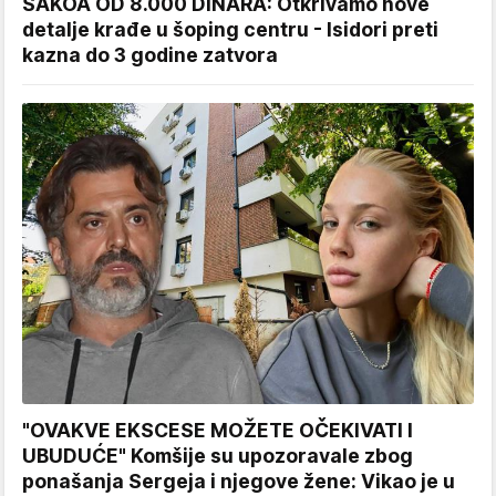
SAKOA OD 8.000 DINARA: Otkrivamo nove
detalje krađe u šoping centru - Isidori preti
kazna do 3 godine zatvora
"OVAKVE EKSCESE MOŽETE OČEKIVATI I
UBUDUĆE" Komšije su upozoravale zbog
ponašanja Sergeja i njegove žene: Vikao je u