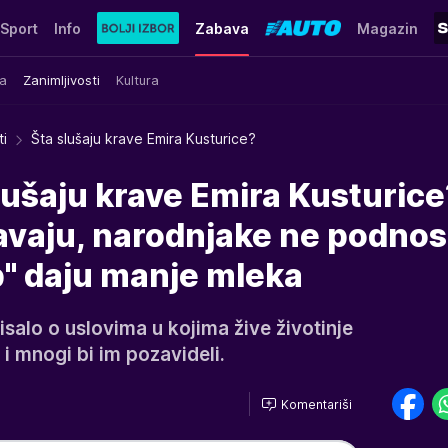
Sport
Info
Zabava
Magazin
a
Zanimljivosti
Kultura
ti
Šta slušaju krave Emira Kusturice?
ušaju krave Emira Kusturice
vaju, narodnjake ne podnos
" daju manje mleka
salo o uslovima u kojima žive životinje
i mnogi bi im pozavideli.
Komentariši