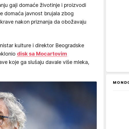
ju gaji domaće životinje i proizvodi
 je domaća javnost brujala zbog
 krave nakon priznanja da obožavaju
nistar kulture i direktor Beogradske
oklonio
disk sa Mocartovim
rave koje ga slušaju davale više mleka,
MOND