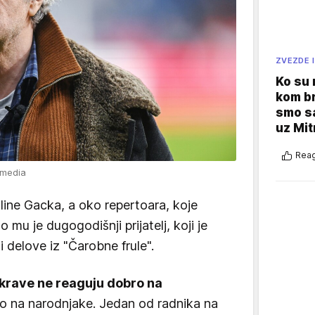
ZVEZDE I
Ko su
kom br
smo sa
uz Mit
Reag
imedia
line Gacka, a oko repertoara, koje
mu je dugogodišnji prijatelj, koji je
 delove iz "Čarobne frule".
 krave ne reaguju dobro na
o na narodnjake. Jedan od radnika na