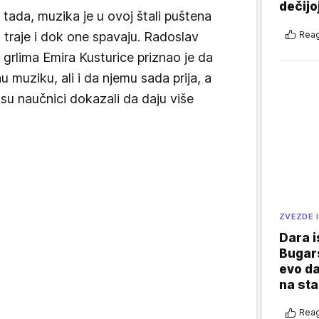
dečijo
 tada, muzika je u ovoj štali puštena
Reag
 traje i dok one spavaju. Radoslav
 grlima Emira Kusturice priznao je da
u muziku, ali i da njemu sada prija, a
su naučnici dokazali da daju više
ZVEZDE I
Dara i
Bugars
evo da
na sta
Reag