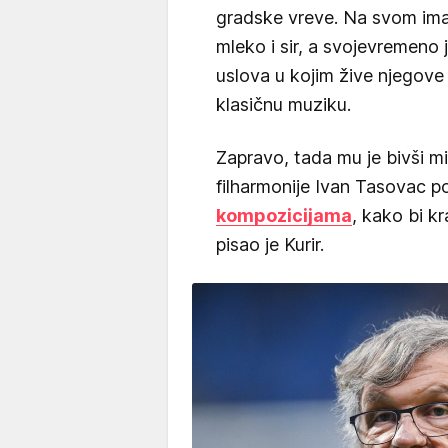
gradske vreve. Na svom iman
mleko i sir, a svojevremeno
uslova u kojim žive njegove
klasičnu muziku.
Zapravo, tada mu je bivši mi
filharmonije Ivan Tasovac p
kompozicijama
, kako bi k
pisao je Kurir.