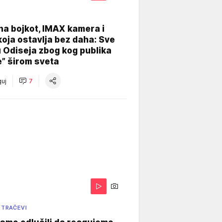
na bojkot, IMAX kamera i
koja ostavlja bez daha: Sve
u Odiseja zbog kog publika
e” širom sveta
uj
7
 TRAČEVI