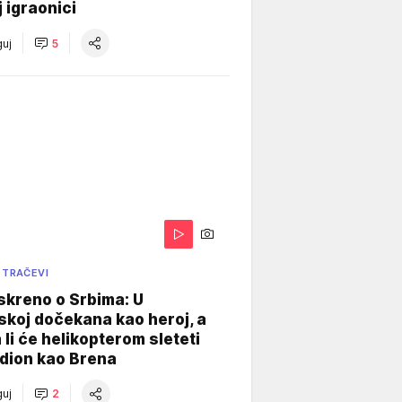
j igraonici
uj
5
 TRAČEVI
skreno o Srbima: U
koj dočekana kao heroj, a
 li će helikopterom sleteti
dion kao Brena
uj
2