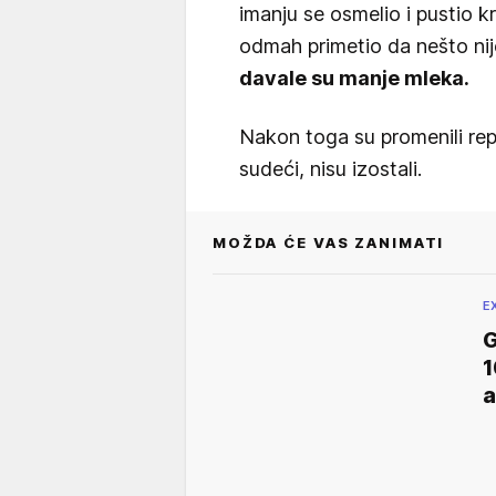
imanju se osmelio i pustio k
odmah primetio da nešto nij
davale su manje mleka.
Nakon toga su promenili repe
sudeći, nisu izostali.
MOŽDA ĆE VAS ZANIMATI
E
G
1
a