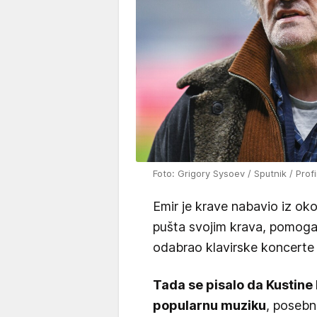
Foto: Grigory Sysoev / Sputnik / Prof
Emir je krave nabavio iz oko
pušta svojim krava, pomogao 
odabrao klavirske koncerte i
Tada se pisalo da Kustine
popularnu muziku
, posebn