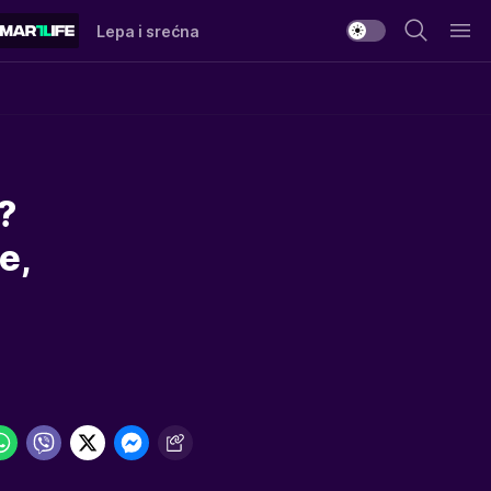
Lepa i srećna
?
e,