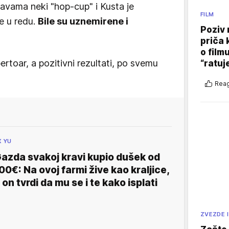
ravama neki "hop-cup" i Kusta je
FILM
e u redu.
Bile su uznemirene i
Poziv 
priča 
o film
rtoar, a pozitivni rezultati, po svemu
“ratuj
Reag
X YU
azda svakoj kravi kupio dušek od
00€: Na ovoj farmi žive kao kraljice,
 on tvrdi da mu se i te kako isplati
ZVEZDE I