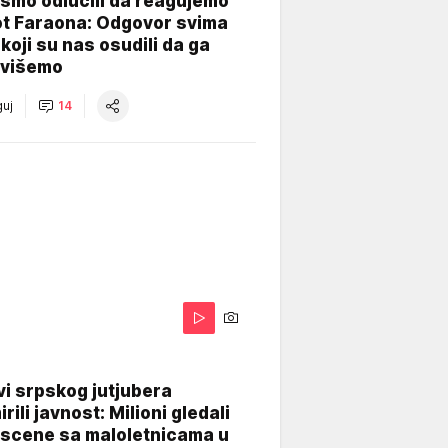
smo odlučili da reagujemo
ot Faraona: Odgovor svima
koji su nas osudili da ga
višemo
uj
14
i srpskog jutjubera
rili javnost: Milioni gledali
 scene sa maloletnicama u