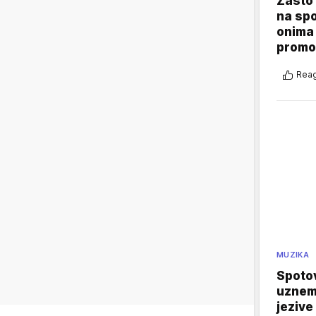
Zašto 
na sp
onima 
promo
Reag
MUZIKA
Spotov
uznemi
jezive