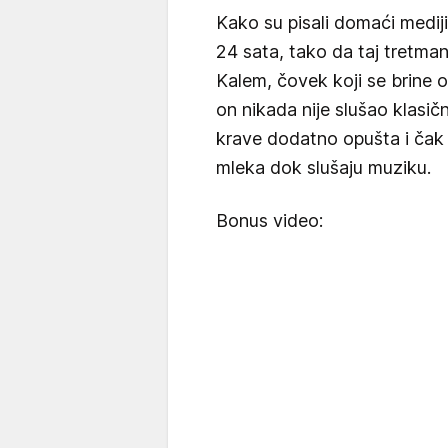
Kako su pisali domaći mediji
24 sata, tako da taj tretman
Kalem, čovek koji se brine o
on nikada nije slušao klasičn
krave dodatno opušta i čak 
mleka dok slušaju muziku.
Bonus video: