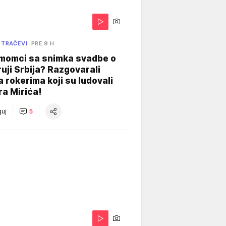
 TRAČEVI
PRE 9 H
 momci sa snimka svadbe o
uji Srbija? Razgovarali
 rokerima koji su ludovali
ra Mirića!
uj
5