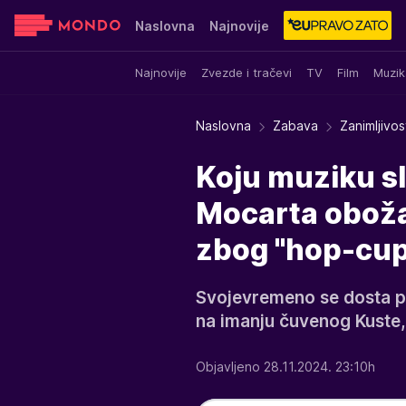
Naslovna
Najnovije
Najnovije
Zvezde i tračevi
TV
Film
Muzik
Sensa
Stvar ukusa
Yumama
Naslovna
Zabava
Zanimljivos
Koju muziku sl
Mocarta oboža
zbog "hop-cup
Svojevremeno se dosta pi
na imanju čuvenog Kuste, 
Objavljeno 28.11.2024. 23:10h