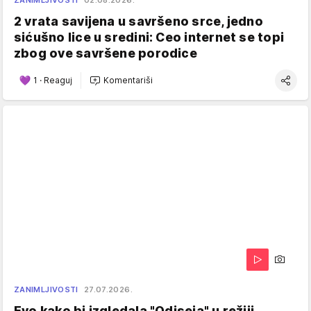
2 vrata savijena u savršeno srce, jedno
sićušno lice u sredini: Ceo internet se topi
zbog ove savršene porodice
1
·
Reaguj
Komentariši
ZANIMLJIVOSTI
27.07.2026.
Evo kako bi izgledala "Odiseja" u režiji