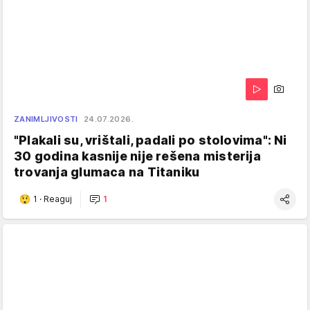
ZANIMLJIVOSTI
24.07.2026.
"Plakali su, vrištali, padali po stolovima": Ni
30 godina kasnije nije rešena misterija
trovanja glumaca na Titaniku
1
·
Reaguj
1