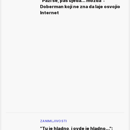
"Pazi se, pas ujeda... možda":
Doberman koji ne zna da laje osvojio
Internet
ZANIMLJIVOSTI
"Tu je hladno, i ovde je hladno...":