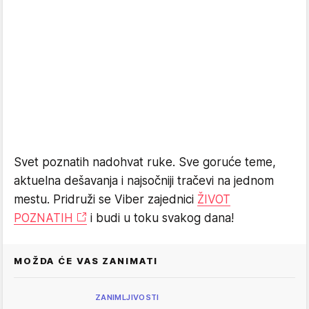
Svet poznatih nadohvat ruke. Sve goruće teme,
aktuelna dešavanja i najsočniji tračevi na jednom
mestu. Pridruži se Viber zajednici
ŽIVOT
POZNATIH
i budi u toku svakog dana!
MOŽDA ĆE VAS ZANIMATI
ZANIMLJIVOSTI