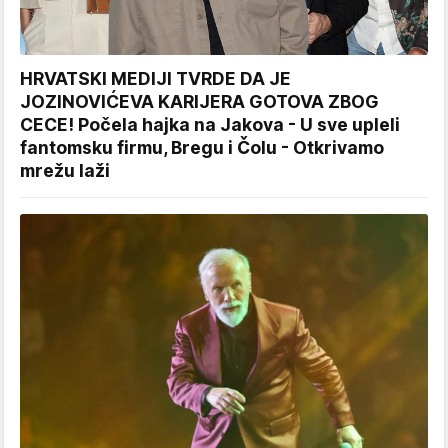
HRVATSKI MEDIJI TVRDE DA JE
JOZINOVIĆEVA KARIJERA GOTOVA ZBOG
CECE! Počela hajka na Jakova - U sve upleli
fantomsku firmu, Bregu i Čolu - Otkrivamo
mrežu laži