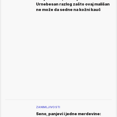
Urnebesan razlog zašto ovaj mališan
ne može da sedne na kožni kauč
ZANIMLJIVOSTI
Seno, panjevi i jedne merdevine: