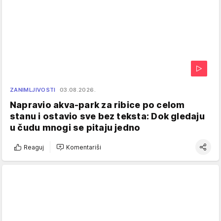
ZANIMLJIVOSTI
03.08.2026.
Napravio akva-park za ribice po celom
stanu i ostavio sve bez teksta: Dok gledaju
u čudu mnogi se pitaju jedno
Reaguj
Komentariši