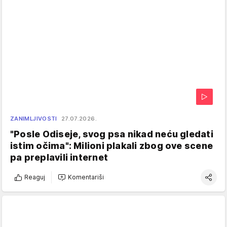
ZANIMLJIVOSTI
27.07.2026.
"Posle Odiseje, svog psa nikad neću gledati
istim očima": Milioni plakali zbog ove scene
pa preplavili internet
Reaguj
Komentariši