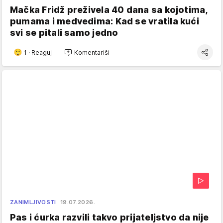
Mačka Fridž preživela 40 dana sa kojotima,
pumama i medvedima: Kad se vratila kući
svi se pitali samo jedno
1
·
Reaguj
Komentariši
ZANIMLJIVOSTI
19.07.2026.
Pas i ćurka razvili takvo prijateljstvo da nije