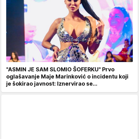
"ASMIN JE SAM SLOMIO ŠOFERKU" Prvo
oglašavanje Maje Marinković o incidentu koji
je šokirao javnost: Iznervirao se...