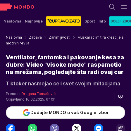
Naslovna
Najnovije
Sport
Info
Naslovna
Zabava
Zanimljivosti
Muškarac imitira kreacije s
modnih revija
Ventilator, fantomka i pakovanje kesa za
đubre: Video "visoke mode" raspametio
na mrežama, pogledajte šta radi ovaj car
Tiktoker nasmejao celi svet svojim imitacijama
Prenosi:
Dragana Tomašević
Objavljeno 16.02.2025. 6:10h
Dodajte MONDO u vaš Google izbor