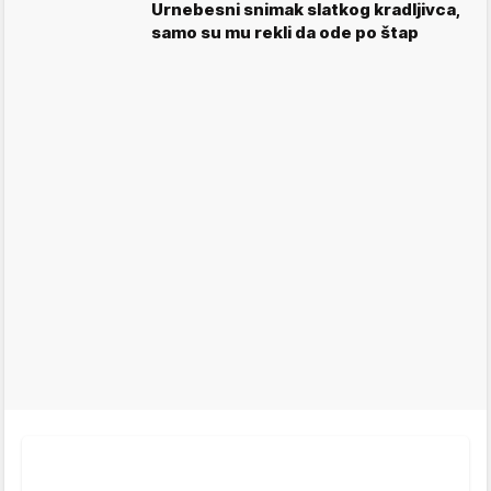
Urnebesni snimak slatkog kradljivca,
samo su mu rekli da ode po štap