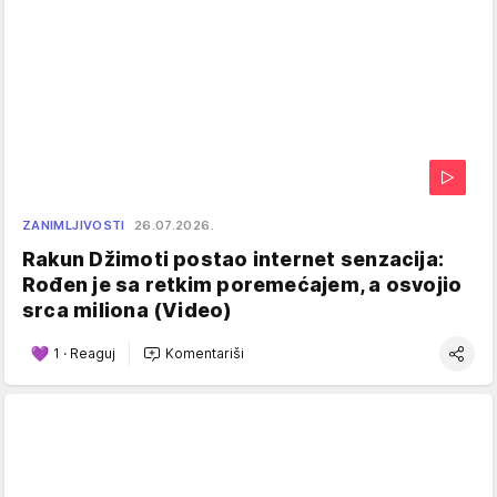
ZANIMLJIVOSTI
26.07.2026.
Rakun Džimoti postao internet senzacija:
Rođen je sa retkim poremećajem, a osvojio
srca miliona (Video)
1
·
Reaguj
Komentariši