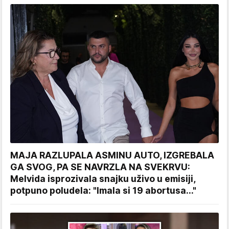
MAJA RAZLUPALA ASMINU AUTO, IZGREBALA
GA SVOG, PA SE NAVRZLA NA SVEKRVU:
Melvida isprozivala snajku uživo u emisiji,
potpuno poludela: "Imala si 19 abortusa..."