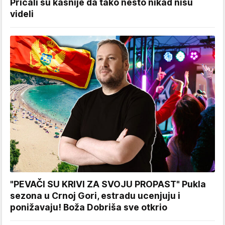
Pričali su kasnije da tako nešto nikad nisu
videli
"PEVAČI SU KRIVI ZA SVOJU PROPAST" Pukla
sezona u Crnoj Gori, estradu ucenjuju i
ponižavaju! Boža Dobriša sve otkrio