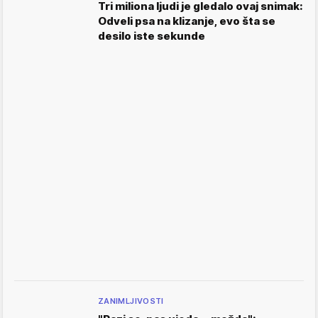
Tri miliona ljudi je gledalo ovaj snimak:
Odveli psa na klizanje, evo šta se
desilo iste sekunde
ZANIMLJIVOSTI