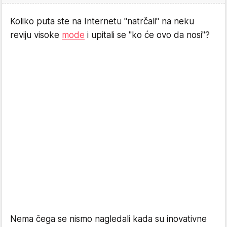
Koliko puta ste na Internetu "natrčali" na neku
reviju visoke
mode
i upitali se "ko će ovo da nosi"?
Nema čega se nismo nagledali kada su inovativne