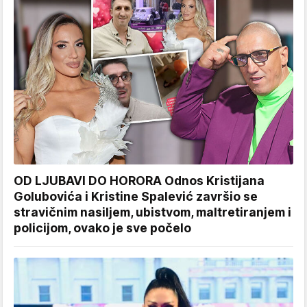
OD LJUBAVI DO HORORA Odnos Kristijana
Golubovića i Kristine Spalević završio se
stravičnim nasiljem, ubistvom, maltretiranjem i
policijom, ovako je sve počelo