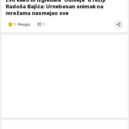
Radoša Bajića: Urnebesan snimak na
mrežama nasmejao sve
1
·
Reaguj
1