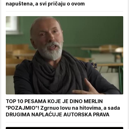
napuštena, a svi pričaju o ovom
TOP 10 PESAMA KOJE JE DINO MERLIN
"POZAJMIO"! Zgrnuo lovu na hitovima, a sada
DRUGIMA NAPLAĆUJE AUTORSKA PRAVA