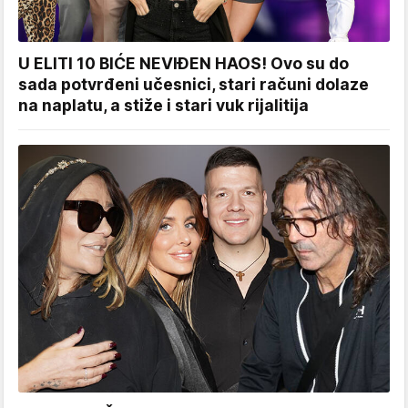
U ELITI 10 BIĆE NEVIĐEN HAOS! Ovo su do
sada potvrđeni učesnici, stari računi dolaze
na naplatu, a stiže i stari vuk rijalitija