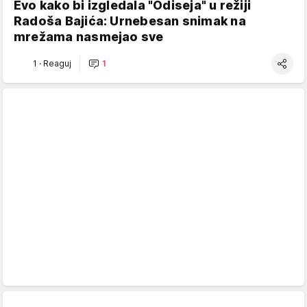
Evo kako bi izgledala "Odiseja" u režiji
Radoša Bajića: Urnebesan snimak na
mrežama nasmejao sve
1
·
Reaguj
1