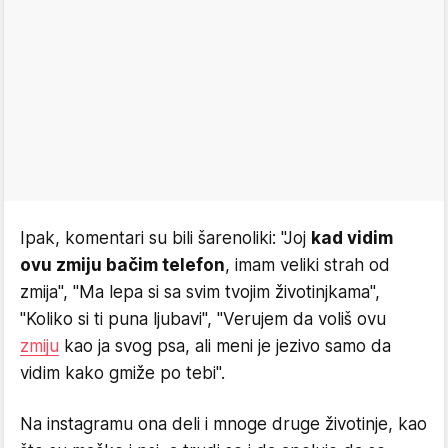
Ipak, komentari su bili šarenoliki: "Joj
kad vidim
ovu zmiju bačim telefon
, imam veliki strah od
zmija", "Ma lepa si sa svim tvojim životinjkama",
"Koliko si ti puna ljubavi", "Verujem da voliš ovu
zmiju
kao ja svog psa, ali meni je jezivo samo da
vidim kako gmiže po tebi".
Na instagramu ona deli i mnoge druge životinje, kao