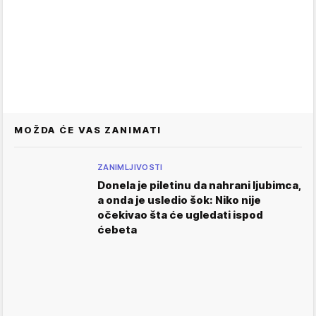
MOŽDA ĆE VAS ZANIMATI
ZANIMLJIVOSTI
Donela je piletinu da nahrani ljubimca,
a onda je usledio šok: Niko nije
očekivao šta će ugledati ispod
ćebeta