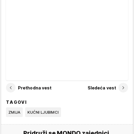
Prethodna vest
Sledeća vest
TAGOVI
ZMIJA
KUĆNI LJUBIMCI
Pridruži se MONDO zajednici.