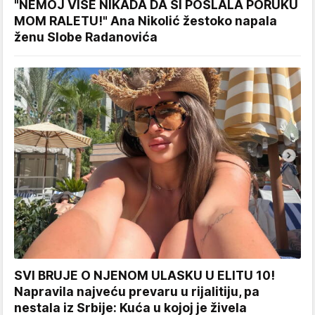
"NEMOJ VIŠE NIKADA DA SI POSLALA PORUKU
MOM RALETU!" Ana Nikolić žestoko napala
ženu Slobe Radanovića
SVI BRUJE O NJENOM ULASKU U ELITU 10!
Napravila najveću prevaru u rijalitiju, pa
nestala iz Srbije: Kuća u kojoj je živela