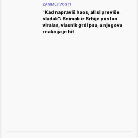
ZANIMLJIVOSTI
"Kad napraviš haos, ali si previše
sladak": Snimak iz Srbije postao
viralan, vlasnik grdi psa, a njegova
reakcija je hit