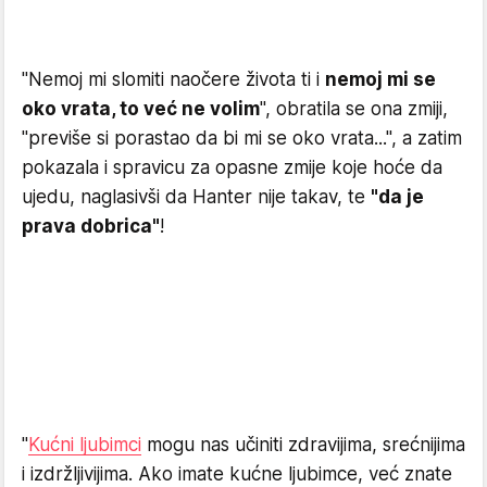
"Nemoj mi slomiti naočere života ti i
nemoj mi se
oko vrata, to već ne volim
", obratila se ona zmiji,
"previše si porastao da bi mi se oko vrata...", a zatim
pokazala i spravicu za opasne zmije koje hoće da
ujedu, naglasivši da Hanter nije takav, te
"da je
prava dobrica"
!
"
Kućni ljubimci
mogu nas učiniti zdravijima, srećnijima
i izdržljivijima. Ako imate kućne ljubimce, već znate