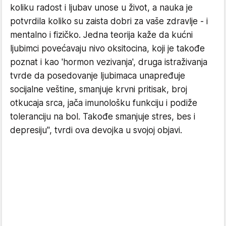
koliku radost i ljubav unose u život, a nauka je
potvrdila koliko su zaista dobri za vaše zdravlje - i
mentalno i fizičko. Jedna teorija kaže da kućni
ljubimci povećavaju nivo oksitocina, koji je takođe
poznat i kao 'hormon vezivanja', druga istraživanja
tvrde da posedovanje ljubimaca unapređuje
socijalne veštine, smanjuje krvni pritisak, broj
otkucaja srca, jača imunološku funkciju i podiže
toleranciju na bol. Takođe smanjuje stres, bes i
depresiju", tvrdi ova devojka u svojoj objavi.