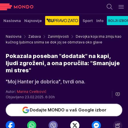
Naslovna
Najnovije
Sport
Info
Naslovna
Zabava
Zanimljivosti
Devojka koja ima zmiju kao
kućnog ljubimca snima se dok joj se obmotava oko glave
Pokazala poseban "dodatak" na kapi,
ljudi zgroženi, a ona poručila: "Smanjuje
mi stres"
"Moj Hanter je dobrica", tvrdi ona.
Autor:
Marina Cvetković
Objavljeno 23.02.2025. 6:30h
Dodajte MONDO u vaš Google izbor