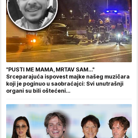
"PUSTI ME MAMA, MRTAV SAM..."
Srceparajuća ispovest majke našeg muzičara
koji je poginuo u saobraćajci: Svi unutrašnji
organi su bili oštećeni...