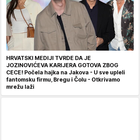
HRVATSKI MEDIJI TVRDE DA JE
JOZINOVIĆEVA KARIJERA GOTOVA ZBOG
CECE! Počela hajka na Jakova - U sve upleli
fantomsku firmu, Bregu i Čolu - Otkrivamo
mrežu laži