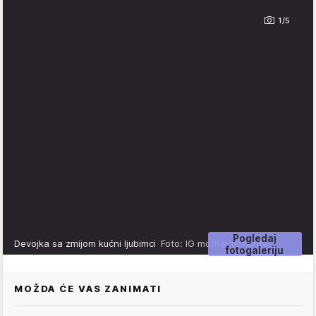
1/5
Pogledaj
Devojka sa zmijom kućni ljubimci
Foto: IG mother.of.hunter
fotogaleriju
MOŽDA ĆE VAS ZANIMATI