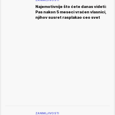
ZANIMLJIVOSTI
Najemotivnije što ćete danas videti:
Pas nakon 5 meseci vraćen vlasnici,
njihov susret rasplakao ceo svet
ZANIMLJIVOSTI