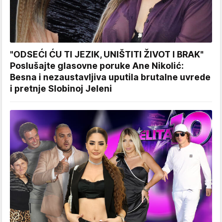
"ODSEĆI ĆU TI JEZIK, UNIŠTITI ŽIVOT I BRAK"
Poslušajte glasovne poruke Ane Nikolić:
Besna i nezaustavljiva uputila brutalne uvrede
i pretnje Slobinoj Jeleni