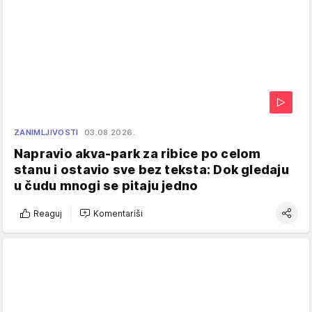
ZANIMLJIVOSTI
03.08.2026.
Napravio akva-park za ribice po celom
stanu i ostavio sve bez teksta: Dok gledaju
u čudu mnogi se pitaju jedno
Reaguj
Komentariši