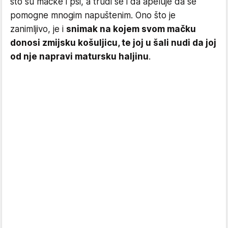
što su mačke i psi, a trudi se i da apeluje da se
pomogne mnogim napuštenim. Ono što je
zanimljivo, je i
snimak na kojem svom mačku
donosi zmijsku košuljicu, te joj u šali nudi da joj
od nje napravi matursku haljinu
.