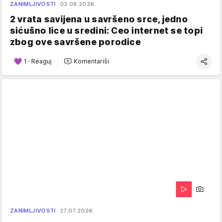
ZANIMLJIVOSTI
02.08.2026.
2 vrata savijena u savršeno srce, jedno
sićušno lice u sredini: Ceo internet se topi
zbog ove savršene porodice
1
·
Reaguj
Komentariši
ZANIMLJIVOSTI
27.07.2026.