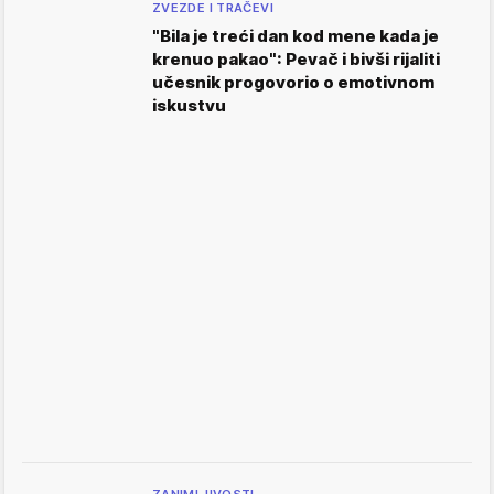
ZVEZDE I TRAČEVI
"Bila je treći dan kod mene kada je
krenuo pakao": Pevač i bivši rijaliti
učesnik progovorio o emotivnom
iskustvu