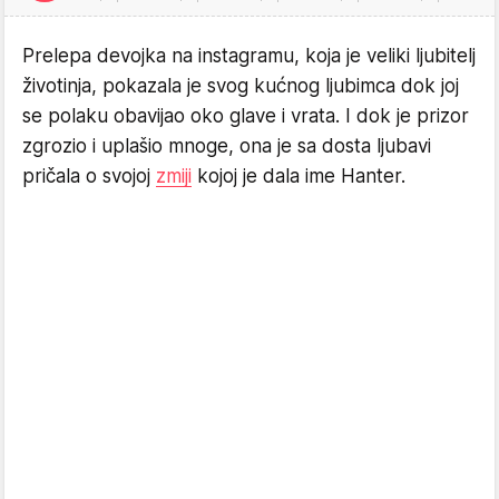
Prelepa devojka na instagramu, koja je veliki ljubitelj
životinja, pokazala je svog kućnog ljubimca dok joj
se polaku obavijao oko glave i vrata. I dok je prizor
zgrozio i uplašio mnoge, ona je sa dosta ljubavi
pričala o svojoj
zmiji
kojoj je dala ime Hanter.