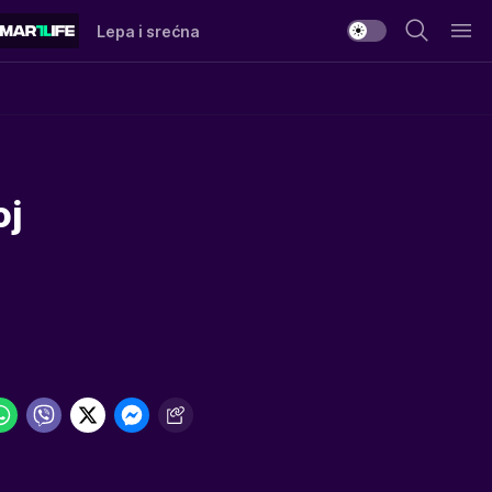
Lepa i srećna
oj
a