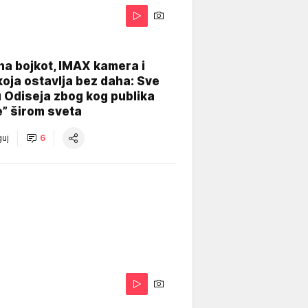
na bojkot, IMAX kamera i
koja ostavlja bez daha: Sve
u Odiseja zbog kog publika
e” širom sveta
uj
6