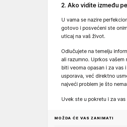
2. Ako vidite između pe
U vama se nazire perfekcion
gotovo i posvećeni ste onim
uticaj na vaš život.
Odlučujete na temelju inform
ali razumno. Uprkos vašem
biti veoma opasan i za vas i
usporava, već direktno usm
najveći problem je što nema
Uvek ste u pokretu i za vas 
MOŽDA ĆE VAS ZANIMATI