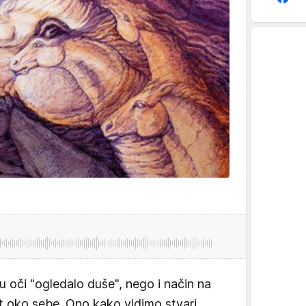
u oči "ogledalo duše", nego i način na
et oko sebe. Ono kako vidimo stvari