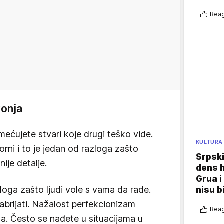
Reag
 konja
ećujete stvari koje drugi teško vide.
KULTURA
rni i to je jedan od razloga zašto
Srpski
nije detalje.
dens h
Grua i
loga zašto ljudi vole s vama da rade.
nisu b
abrljati. Nažalost perfekcionizam
Reag
a. Često se nađete u situacijama u