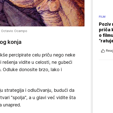
FILM
Poziv 
priča 
 / Octavio Ocampo
o film
“ratuj
nog konja
Reag
lakše percipirate celu priču nego neke
i rešenja vidite u celosti, ne gubeći
a. Odluke donosite brzo, lako i
nju strategija i odlučivanju, budući da
ari "spolja", a u glavi već vidite šta
ka unapred.