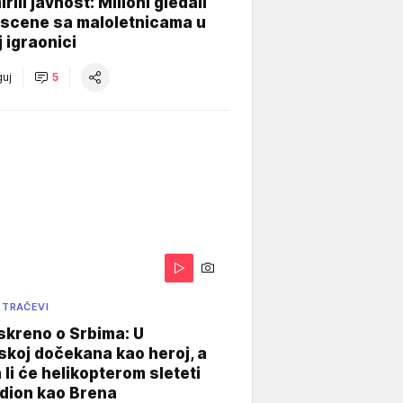
rili javnost: Milioni gledali
 scene sa maloletnicama u
j igraonici
uj
5
 TRAČEVI
skreno o Srbima: U
koj dočekana kao heroj, a
 li će helikopterom sleteti
dion kao Brena