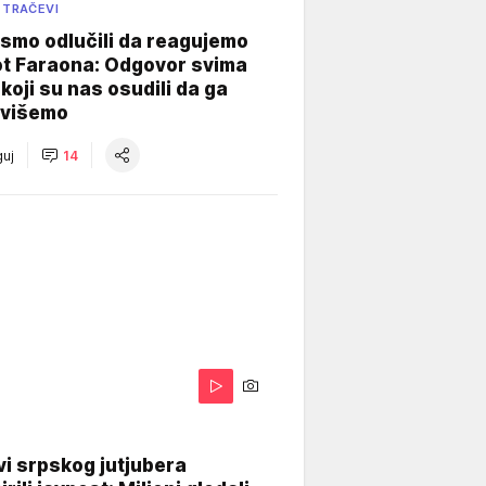
 TRAČEVI
smo odlučili da reagujemo
ot Faraona: Odgovor svima
koji su nas osudili da ga
višemo
uj
14
i srpskog jutjubera