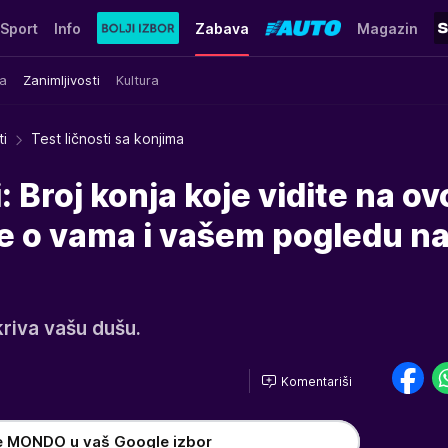
Sport
Info
Zabava
Magazin
a
Zanimljivosti
Kultura
ti
Test ličnosti sa konjima
 Broj konja koje vidite na ov
sve o vama i vašem pogledu n
kriva vašu dušu.
Komentariši
e MONDO u vaš Google izbor