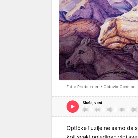
Foto: Printscreen / Octavio Ocampo
Slušaj vest
Optičke iluzije ne samo da s
koji svaki pojedinac vidi sv