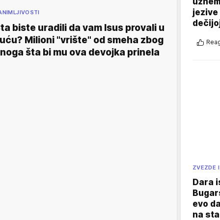
uznemi
jezive
ANIMLJIVOSTI
dečijo
ta biste uradili da vam Isus provali u
uću? Milioni "vrište" od smeha zbog
Reag
noga šta bi mu ova devojka prinela
ZVEZDE I
Dara i
Bugars
evo da
na sta