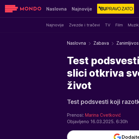
Naslovna
Najnovije
Najnovije
Zvezde i tračevi
TV
Film
Muzik
Sensa
Stvar ukusa
Yumama
Naslovna
Zabava
Zanimljivos
Test podsvesti:
slici otkriva 
život
Test podsvesti koji razot
Prenosi:
Marina Cvetković
Objavljeno 16.03.2025. 6:30h
Dodajt