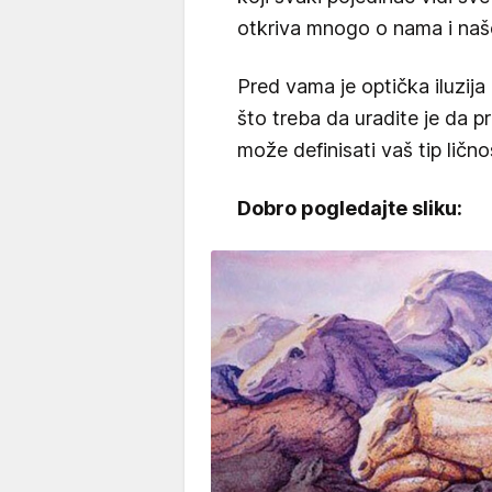
otkriva mnogo o nama i našoj
Pred vama je optička iluzija 
što treba da uradite je da p
može definisati vaš tip lično
Dobro pogledajte sliku: