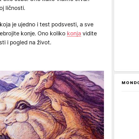
 ličnosti.
koja je ujedno i test podsvesti, a sve
rebrojite konje. Ono koliko
konja
vidite
sti i pogled na život.
MOND