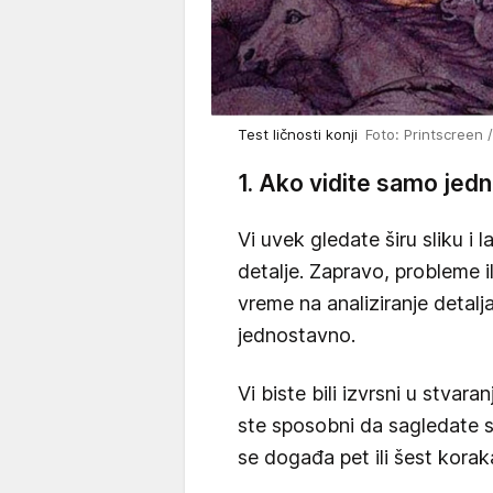
Test ličnosti konji
Foto: Printscreen
1. Ako vidite samo jed
Vi uvek gledate širu sliku i 
detalje. Zapravo, probleme il
vreme na analiziranje detalj
jednostavno.
Vi biste bili izvrsni u stvara
ste sposobni da sagledate stv
se događa pet ili šest kora