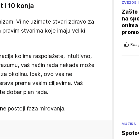
ZVEZDE I
t i 10 konja
Zašto 
na sp
izam. Vi ne uzimate stvari zdravo za
onima 
 pravim stvarima koje imaju veliki
promo
Reag
acija kojima raspolažete, intuitivno,
 razumu, vaš način rada nekada može
 za okolinu. Ipak, ovo vas ne
erava prema vašim ciljevima. Vaš
te dobar plan rada.
ne postoji faza mirovanja.
MUZIKA
Spotov