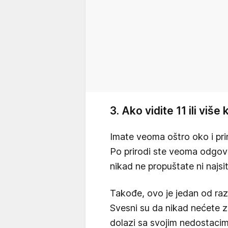
3. Ako vidite 11 ili više
Imate veoma oštro oko i prim
Po prirodi ste veoma odgovo
nikad ne propuštate ni najsit
Takođe, ovo je jedan od raz
Svesni su da nikad nećete z
dolazi sa svojim nedostacim