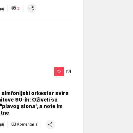
uj
2
 simfonijski orkestar svira
itove 90-ih: Oživeli su
 "plavog slona", a note im
itne
uj
Komentariši