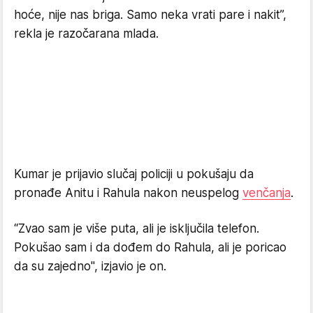
hoće, nije nas briga. Samo neka vrati pare i nakit”,
rekla je razočarana mlada.
Kumar je prijavio slučaj policiji u pokušaju da
pronađe Anitu i Rahula nakon neuspelog
venčanja
.
“Zvao sam je više puta, ali je isključila telefon.
Pokušao sam i da dođem do Rahula, ali je poricao
da su zajedno", izjavio je on.