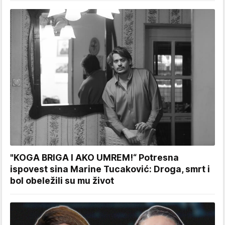
"KOGA BRIGA I AKO UMREM!“ Potresna
ispovest sina Marine Tucaković: Droga, smrt i
bol obeležili su mu život