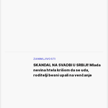
ZANIMLJIVOSTI
SKANDAL NA SVADBI U SRBIJI! Mlada
nevina htela krišom da se uda,
roditelji besni upali na venčanje