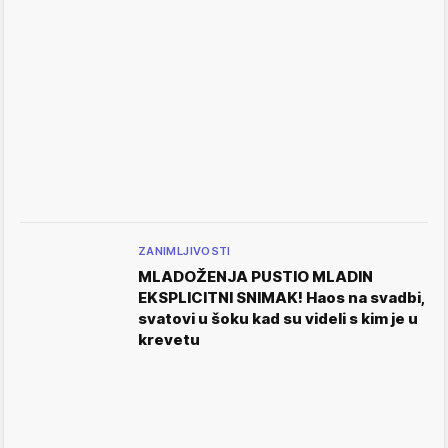
ZANIMLJIVOSTI
MLADOŽENJA PUSTIO MLADIN
EKSPLICITNI SNIMAK! Haos na svadbi,
svatovi u šoku kad su videli s kim je u
krevetu