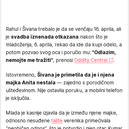
Rahul i Šivana trebalo je da se venčaju 16. aprila, ali
je
svadba iznenada otkazana
nakon što je
mladoženja, 6. aprila, rekao da ide da kupi odelo, a
potom pozvao svog oca i poručio mu:
"Odlazim,
nemojte me tražiti"
, prenosi
Oddity Central
.
Istovremeno,
Šivana je primetila da je i njena
majka Anita nestala
— zajedno s porodičnom
ušteđevinom. Nije ostavila poruku, a mobilni telefon
je isključila.
Mlada je kasnije izjavila da je između njene majke,
odnosno nesuđene
tašte
verenika primećivala
"neobičan odnos“
, što je potvrdio i njen otac Kumar.