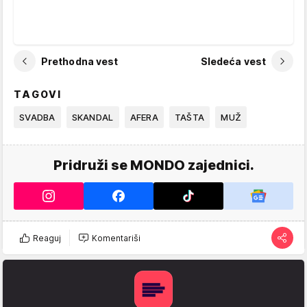
Prethodna vest
Sledeća vest
TAGOVI
SVADBA
SKANDAL
AFERA
TAŠTA
MUŽ
Pridruži se MONDO zajednici.
Reaguj
Komentariši