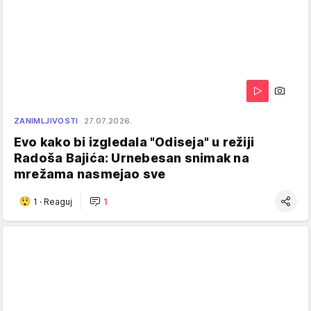
ZANIMLJIVOSTI
27.07.2026.
Evo kako bi izgledala "Odiseja" u režiji
Radoša Bajića: Urnebesan snimak na
mrežama nasmejao sve
1
·
Reaguj
1