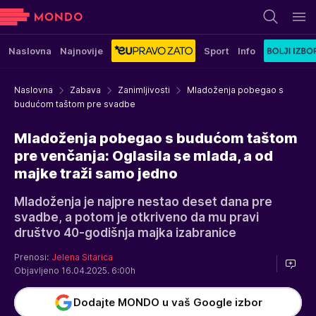
Naslovna
Najnovije
Sport
Info
Naslovna
Zabava
Zanimljivosti
Mladoženja pobegao s
budućom taštom pre svadbe
Mladoženja pobegao s budućom taštom
pre venčanja: Oglasila se mlada, a od
majke traži samo jedno
Mladoženja je najpre nestao deset dana pre
svadbe, a potom je otkriveno da mu pravi
društvo 40-godišnja majka izabranice
Prenosi:
Jelena Sitarica
Objavljeno 16.04.2025. 6:00h
Dodajte MONDO u vaš Google izbor