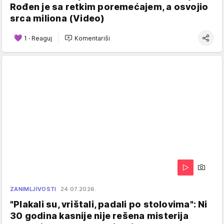
Rođen je sa retkim poremećajem, a osvojio
srca miliona (Video)
1
·
Reaguj
Komentariši
ZANIMLJIVOSTI
24.07.2026.
"Plakali su, vrištali, padali po stolovima": Ni
30 godina kasnije nije rešena misterija