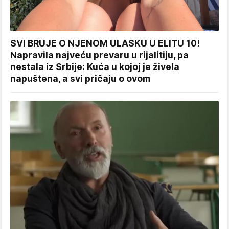
SVI BRUJE O NJENOM ULASKU U ELITU 10!
Napravila najveću prevaru u rijalitiju, pa
nestala iz Srbije: Kuća u kojoj je živela
napuštena, a svi pričaju o ovom