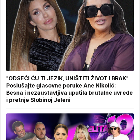
"ODSEĆI ĆU TI JEZIK, UNIŠTITI ŽIVOT I BRAK"
Poslušajte glasovne poruke Ane Nikolić:
Besna i nezaustavljiva uputila brutalne uvrede
i pretnje Slobinoj Jeleni