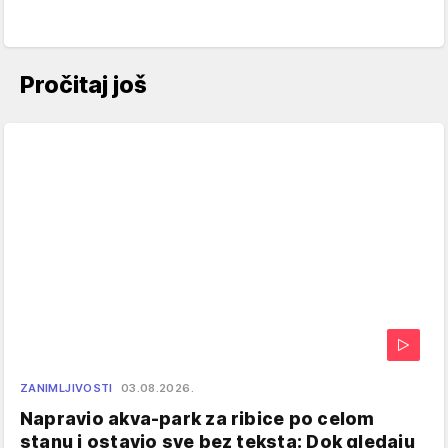
Pročitaj još
ZANIMLJIVOSTI
03.08.2026.
Napravio akva-park za ribice po celom
stanu i ostavio sve bez teksta: Dok gledaju