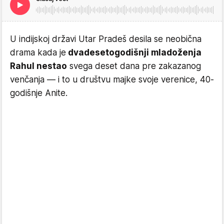
U indijskoj državi Utar Pradeš desila se neobična
drama kada je
dvadesetogodišnji mladoženja
Rahul nestao
svega deset dana pre zakazanog
venčanja — i to u društvu majke svoje verenice, 40-
godišnje Anite.