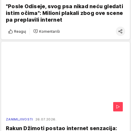
"Posle Odiseje, svog psa nikad neću gledati
istim očima": Milioni plakali zbog ove scene
pa preplavili internet
Reaguj
Komentariši
ZANIMLJIVOSTI
26.07.2026.
Rakun Džimoti postao internet senzacija: