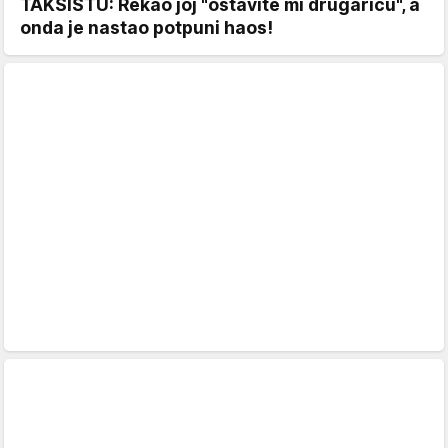
TAKSISTU: Rekao joj "ostavite mi drugaricu", a
onda je nastao potpuni haos!