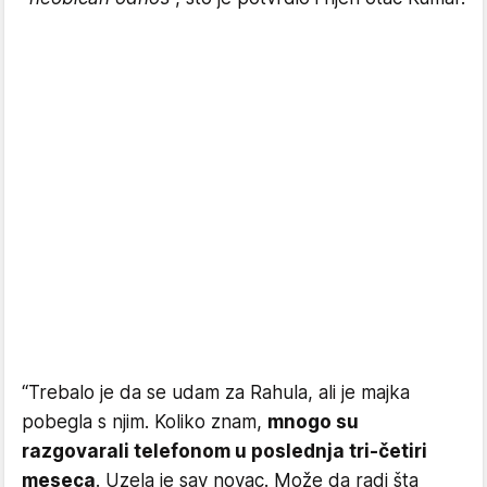
“Trebalo je da se udam za Rahula, ali je majka
pobegla s njim. Koliko znam,
mnogo su
razgovarali telefonom u poslednja tri-četiri
meseca
. Uzela je sav novac. Može da radi šta