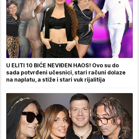
U ELITI 10 BIĆE NEVIĐEN HAOS! Ovo su do
sada potvrđeni učesnici, stari računi dolaze
na naplatu, a stiže i stari vuk rijalitija