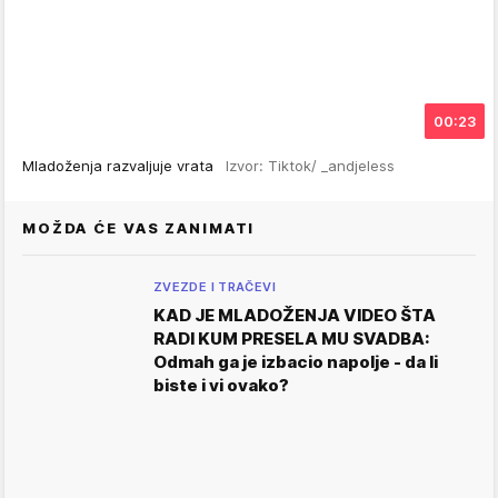
00:23
Mladoženja razvaljuje vrata
Izvor: Tiktok/ _andjeless
MOŽDA ĆE VAS ZANIMATI
ZVEZDE I TRAČEVI
KAD JE MLADOŽENJA VIDEO ŠTA
RADI KUM PRESELA MU SVADBA:
Odmah ga je izbacio napolje - da li
biste i vi ovako?