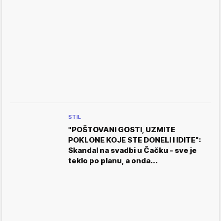
STIL
"POŠTOVANI GOSTI, UZMITE
POKLONE KOJE STE DONELI I IDITE":
Skandal na svadbi u Čačku - sve je
teklo po planu, a onda...