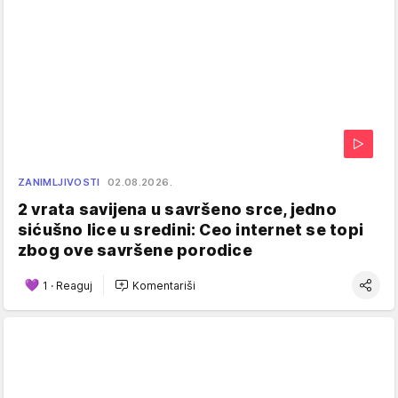
ZANIMLJIVOSTI
02.08.2026.
2 vrata savijena u savršeno srce, jedno
sićušno lice u sredini: Ceo internet se topi
zbog ove savršene porodice
1
·
Reaguj
Komentariši