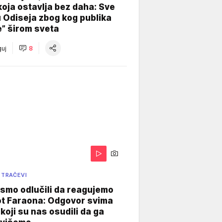
koja ostavlja bez daha: Sve
u Odiseja zbog kog publika
e” širom sveta
uj
8
 TRAČEVI
smo odlučili da reagujemo
ot Faraona: Odgovor svima
koji su nas osudili da ga