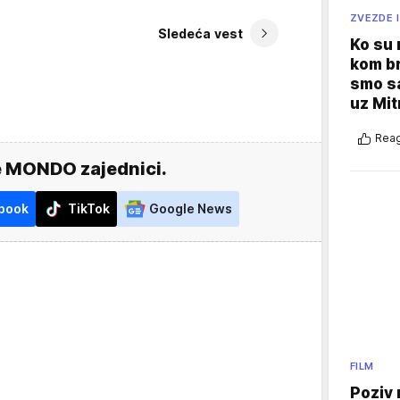
ZVEZDE I
Sledeća vest
Ko su
kom br
smo sa
uz Mit
Reag
e MONDO zajednici.
book
TikTok
Google News
FILM
Poziv 