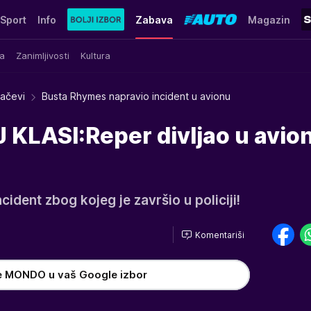
Sport
Info
Zabava
Magazin
a
Zanimljivosti
Kultura
račevi
Busta Rhymes napravio incident u avionu
KLASI:Reper divljao u avio
ident zbog kojeg je završio u policiji!
Komentariši
e MONDO u vaš Google izbor