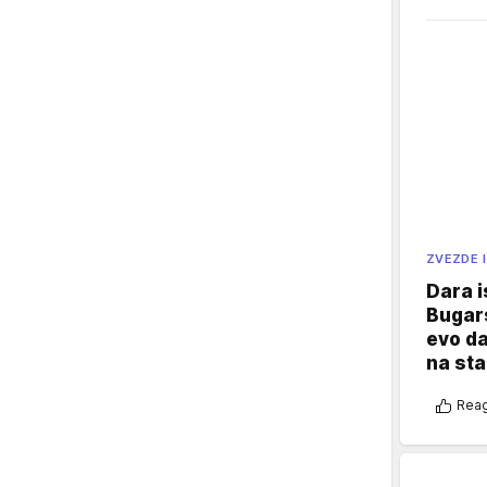
ZVEZDE I
Dara i
Bugars
evo da
na sta
Reag