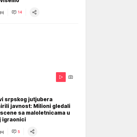
višemo
uj
14
i srpskog jutjubera
rili javnost: Milioni gledali
 scene sa maloletnicama u
j igraonici
uj
5