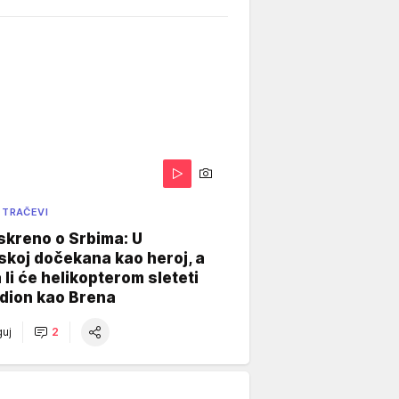
 TRAČEVI
skreno o Srbima: U
koj dočekana kao heroj, a
 li će helikopterom sleteti
dion kao Brena
uj
2