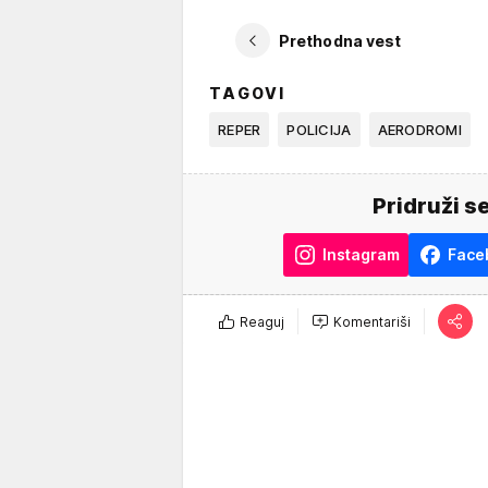
Prethodna vest
TAGOVI
REPER
POLICIJA
AERODROMI
Pridruži s
Instagram
Face
Reaguj
Komentariši