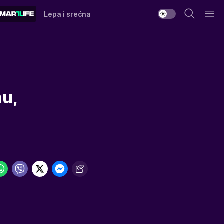
Lepa i srećna
nu,