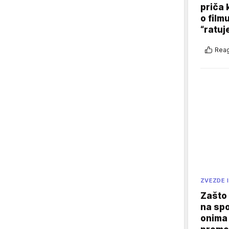
priča 
o film
“ratuj
Reag
ZVEZDE I
Zašto 
na sp
onima 