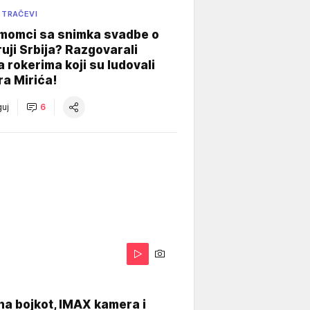
 TRAČEVI
 momci sa snimka svadbe o
uji Srbija? Razgovarali
 rokerima koji su ludovali
ra Mirića!
uj
6
na bojkot, IMAX kamera i