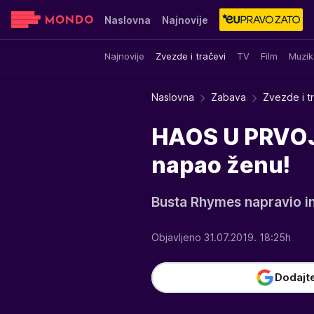
Naslovna
Najnovije
Najnovije
Zvezde i tračevi
TV
Film
Muzik
Sensa
Stvar ukusa
Yumama
Naslovna
Zabava
Zvezde i t
HAOS U PRVOJ 
napao ženu!
Busta Rhymes napravio inc
Objavljeno 31.07.2019. 18:25h
Dodajt