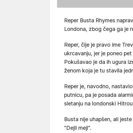
Reper Busta Rhymes napravio
Londona, zbog čega ga je n
Reper, čije je pravo ime Trev
ukrcavanju, jer je poneo pet 
Pokušavao je da ih ugura i
ženom koja je tu stavila jed
Reper je, navodno, nastavio
putnicu, pa je posada alarmi
sletanju na londonski Hitrou
Busta nije uhapšen, ali jest
"Dejli mejl".