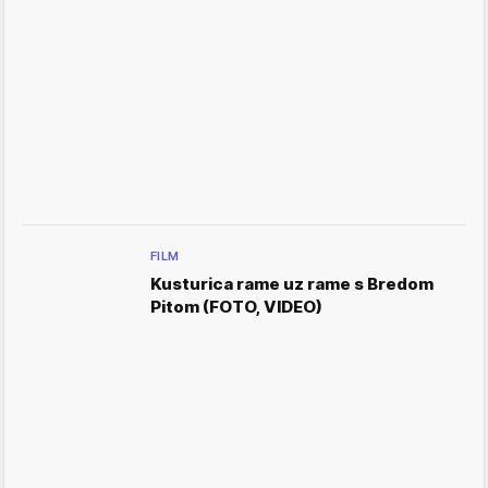
FILM
Kusturica rame uz rame s Bredom
Pitom (FOTO, VIDEO)