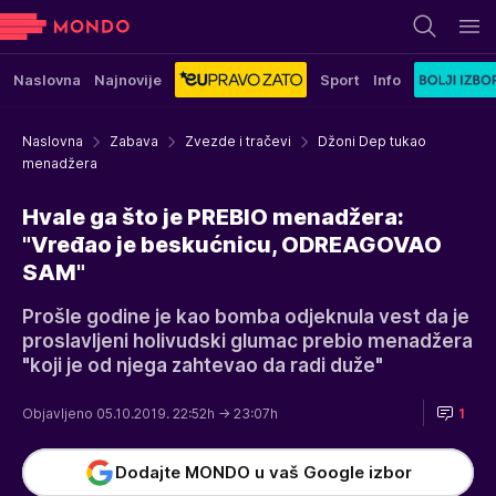
Naslovna
Najnovije
Sport
Info
Naslovna
Zabava
Zvezde i tračevi
Džoni Dep tukao
menadžera
Hvale ga što je PREBIO menadžera:
"Vređao je beskućnicu, ODREAGOVAO
SAM"
Prošle godine je kao bomba odjeknula vest da je
proslavljeni holivudski glumac prebio menadžera
"koji je od njega zahtevao da radi duže"
Objavljeno 05.10.2019. 22:52h
→ 23:07h
1
Dodajte MONDO u vaš Google izbor