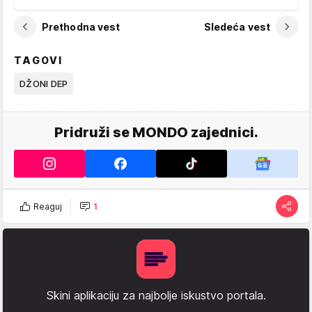
Prethodna vest
Sledeća vest
TAGOVI
DŽONI DEP
Pridruži se MONDO zajednici.
Reaguj
1
Skini aplikaciju za najbolje iskustvo portala.