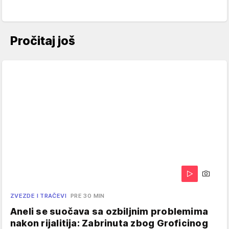
Pročitaj još
ZVEZDE I TRAČEVI
PRE 30 MIN
Aneli se suočava sa ozbiljnim problemima
nakon rijalitija: Zabrinuta zbog Groficinog