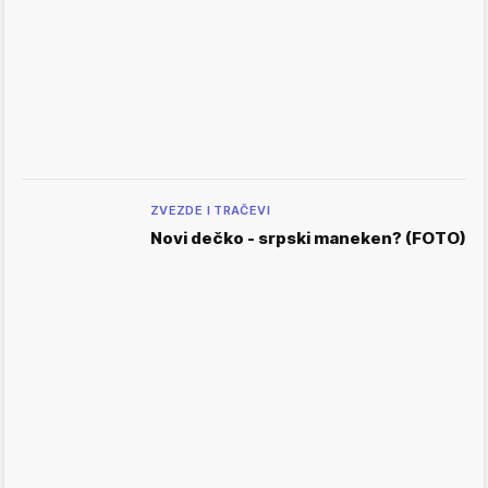
ZVEZDE I TRAČEVI
Novi dečko - srpski maneken? (FOTO)