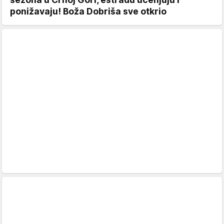
ponižavaju! Boža Dobriša sve otkrio