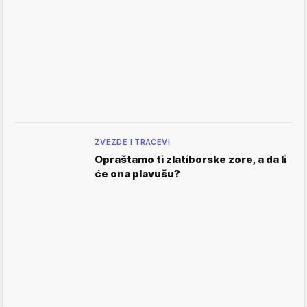
ZVEZDE I TRAČEVI
Opraštamo ti zlatiborske zore, a da li
će ona plavušu?