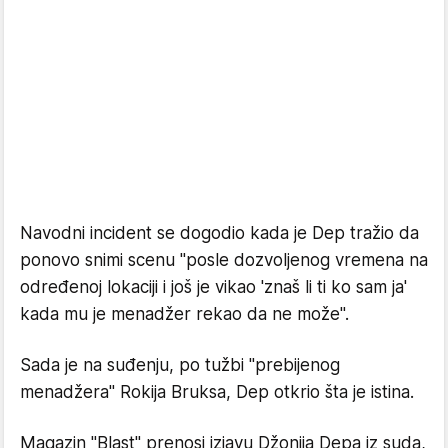
Navodni incident se dogodio kada je Dep tražio da
ponovo snimi scenu "posle dozvoljenog vremena na
određenoj lokaciji i još je vikao 'znaš li ti ko sam ja'
kada mu je menadžer rekao da ne može".
Sada je na suđenju, po tužbi "prebijenog
menadžera" Rokija Bruksa, Dep otkrio šta je istina.
Magazin "Blast" prenosi izjavu Džonija Depa iz suda,