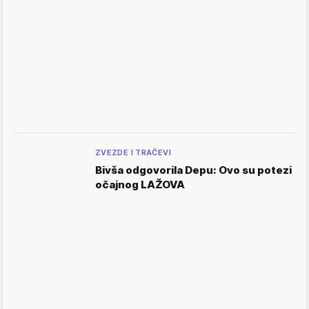
ZVEZDE I TRAČEVI
Bivša odgovorila Depu: Ovo su potezi
očajnog LAŽOVA