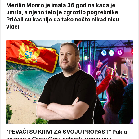
Merilin Monro je imala 36 godina kada je
umrla, a njeno telo je zgrozilo pogrebnike:
Pričali su kasnije da tako nešto nikad nisu
videli
"PEVAČI SU KRIVI ZA SVOJU PROPAST" Pukla
sezona u Crnoj Gori, estradu ucenjuju i