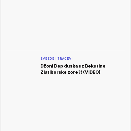
ZVEZDE I TRAČEVI
Džoni Dep đuska uz Bekutine
Zlatiborske zore?! (VIDEO)