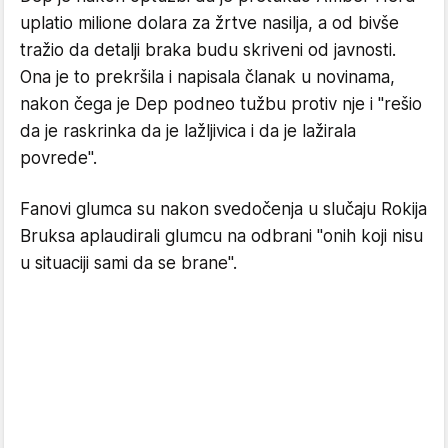
uplatio milione dolara za žrtve nasilja, a od bivše
tražio da detalji braka budu skriveni od javnosti.
Ona je to prekršila i napisala članak u novinama,
nakon čega je Dep podneo tužbu protiv nje i "rešio
da je raskrinka da je lažljivica i da je lažirala
povrede".
Fanovi glumca su nakon svedočenja u slučaju Rokija
Bruksa aplaudirali glumcu na odbrani "onih koji nisu
u situaciji sami da se brane".