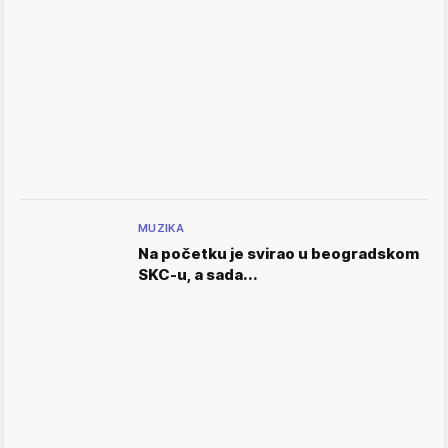
MUZIKA
Na početku je svirao u beogradskom
SKC-u, a sada...