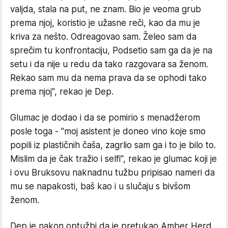
valjda, stala na put, ne znam. Bio je veoma grub
prema njoj, koristio je užasne reči, kao da mu je
kriva za nešto. Odreagovao sam. Želeo sam da
sprečim tu konfrontaciju, Podsetio sam ga da je na
setu i da nije u redu da tako razgovara sa ženom.
Rekao sam mu da nema prava da se ophodi tako
prema njoj", rekao je Dep.
Glumac je dodao i da se pomirio s menadžerom
posle toga - "moj asistent je doneo vino koje smo
popili iz plastičnih čaša, zagrlio sam ga i to je bilo to.
Mislim da je čak tražio i selfi", rekao je glumac koji je
i ovu Bruksovu naknadnu tužbu pripisao nameri da
mu se napakosti, baš kao i u slučaju s bivšom
ženom.
Dep je nakon optužbi da je pretukao Amber Herd