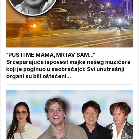
"PUSTI ME MAMA, MRTAV SAM..."
Srceparajuća ispovest majke našeg muzičara
koji je poginuo u saobraćajci: Svi unutrašnji
organi su bili oštećeni...