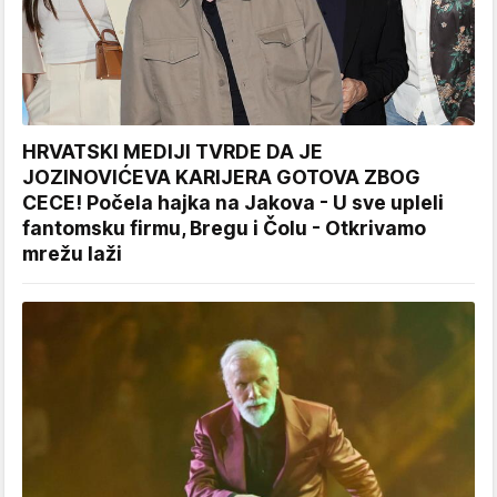
HRVATSKI MEDIJI TVRDE DA JE
JOZINOVIĆEVA KARIJERA GOTOVA ZBOG
CECE! Počela hajka na Jakova - U sve upleli
fantomsku firmu, Bregu i Čolu - Otkrivamo
mrežu laži