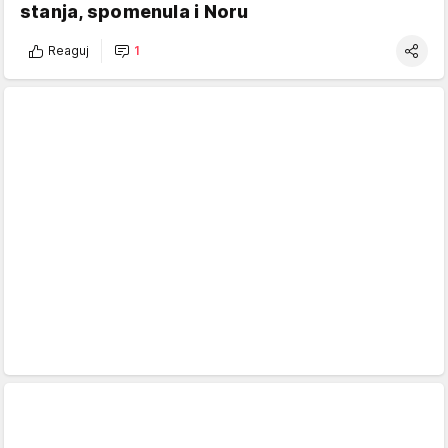
stanja, spomenula i Noru
Reaguj
1