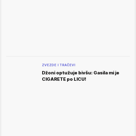
ZVEZDE I TRAČEVI
Džoni optužuje bivšu: Gasila mi je
CIGARETE po LICU!