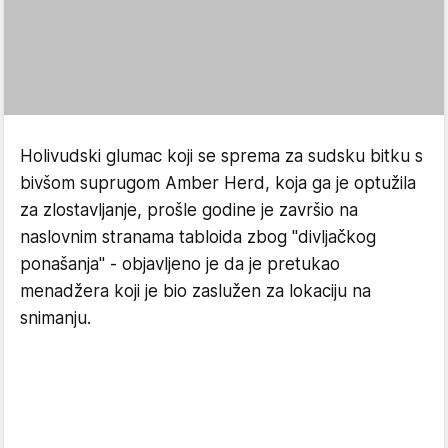
Holivudski glumac koji se sprema za sudsku bitku s
bivšom suprugom Amber Herd, koja ga je optužila
za zlostavljanje, prošle godine je završio na
naslovnim stranama tabloida zbog "divljačkog
ponašanja" - objavljeno je da je pretukao
menadžera koji je bio zaslužen za lokaciju na
snimanju.